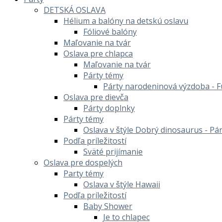
DETSKÁ OSLAVA
Hélium a balóny na detskú oslavu
Fóliové balóny
Maľovanie na tvár
Oslava pre chlapca
Maľovanie na tvár
Párty témy
Párty narodeninová výzdoba - F
Oslava pre dievča
Párty doplnky
Párty témy
Oslava v štýle Dobrý dinosaurus - Pá
Podľa príležitostí
Sväté prijímanie
Oslava pre dospelých
Party témy
Oslava v štýle Hawaii
Podľa príležitostí
Baby Shower
Je to chlapec