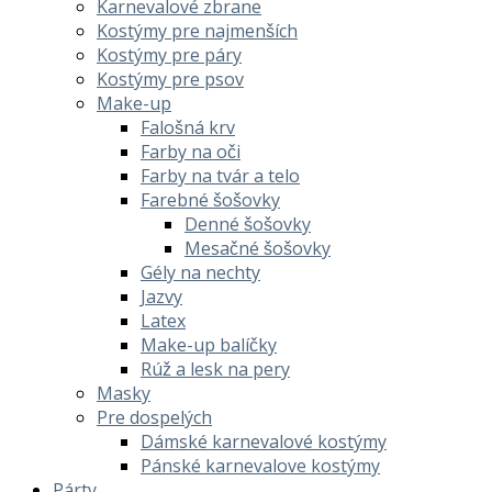
Karnevalové zbrane
Kostýmy pre najmenších
Kostýmy pre páry
Kostýmy pre psov
Make-up
Falošná krv
Farby na oči
Farby na tvár a telo
Farebné šošovky
Denné šošovky
Mesačné šošovky
Gély na nechty
Jazvy
Latex
Make-up balíčky
Rúž a lesk na pery
Masky
Pre dospelých
Dámské karnevalové kostýmy
Pánské karnevalove kostýmy
Párty