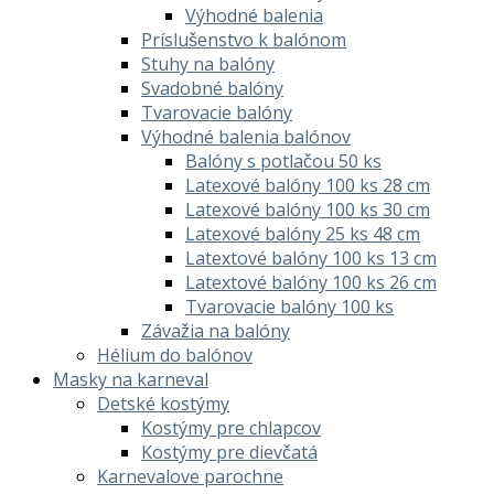
Výhodné balenia
Príslušenstvo k balónom
Stuhy na balóny
Svadobné balóny
Tvarovacie balóny
Výhodné balenia balónov
Balóny s potlačou 50 ks
Latexové balóny 100 ks 28 cm
Latexové balóny 100 ks 30 cm
Latexové balóny 25 ks 48 cm
Latextové balóny 100 ks 13 cm
Latextové balóny 100 ks 26 cm
Tvarovacie balóny 100 ks
Závažia na balóny
Hélium do balónov
Masky na karneval
Detské kostýmy
Kostýmy pre chlapcov
Kostýmy pre dievčatá
Karnevalove parochne