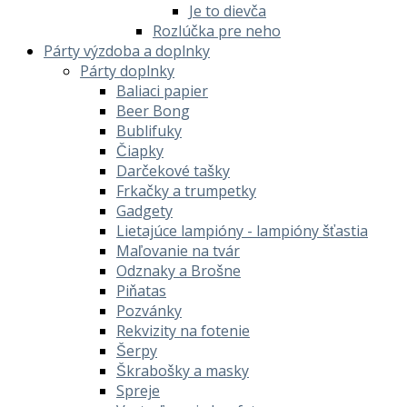
Je to dievča
Rozlúčka pre neho
Párty výzdoba a doplnky
Párty doplnky
Baliaci papier
Beer Bong
Bublifuky
Čiapky
Darčekové tašky
Frkačky a trumpetky
Gadgety
Lietajúce lampióny - lampióny šťastia
Maľovanie na tvár
Odznaky a Brošne
Piňatas
Pozvánky
Rekvizity na fotenie
Šerpy
Škrabošky a masky
Spreje