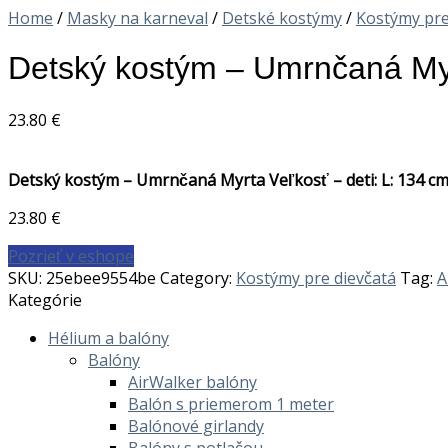
Home
/
Masky na karneval
/
Detské kostýmy
/
Kostýmy pre
Detský kostým – Umrnčaná Myrt
23.80
€
Detský kostým – Umrnčaná Myrta Veľkosť – deti: L: 134 c
23.80
€
Pozrieť v eshope
SKU:
25ebee9554be
Category:
Kostýmy pre dievčatá
Tag:
A
Kategórie
Hélium a balóny
Balóny
AirWalker balóny
Balón s priemerom 1 meter
Balónové girlandy
Balóny s potlačou