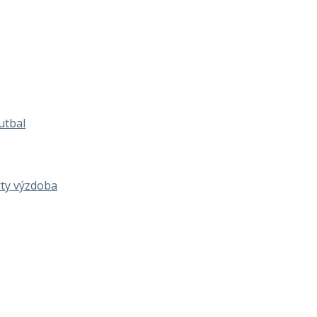
utbal
rty výzdoba