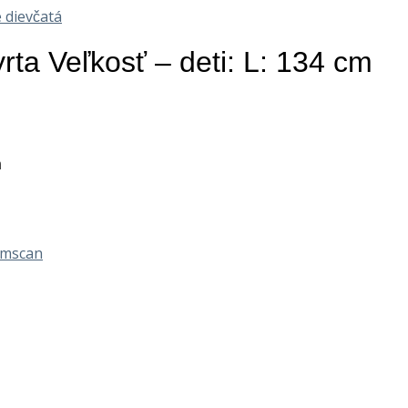
 dievčatá
a Veľkosť – deti: L: 134 cm
m
mscan