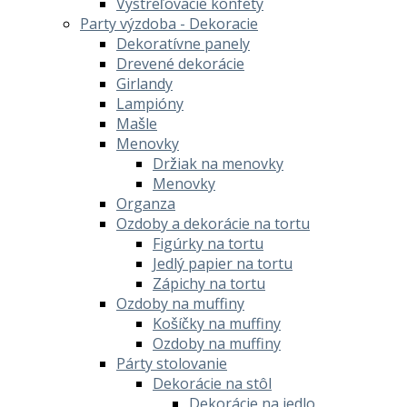
Vystreľovacie konfety
Party výzdoba - Dekoracie
Dekoratívne panely
Drevené dekorácie
Girlandy
Lampióny
Mašle
Menovky
Držiak na menovky
Menovky
Organza
Ozdoby a dekorácie na tortu
Figúrky na tortu
Jedlý papier na tortu
Zápichy na tortu
Ozdoby na muffiny
Košíčky na muffiny
Ozdoby na muffiny
Párty stolovanie
Dekorácie na stôl
Dekorácie na jedlo