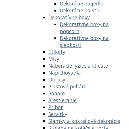
Dekorácie na jedlo
Dekorácie na stôl
Dekoratívne boxy
Dekoratívne boxy na
popcorn
Dekoratívne boxy na
sladkosti
Etikety
Misy
Naberacie lyžice a kliešte
Napichovadlá
Obrusy
Plastové poháre
Poháre
Prestieranie
Príbor
Servítky
Slamky a koktejlové dekorácie
Stojany na koláče a torty