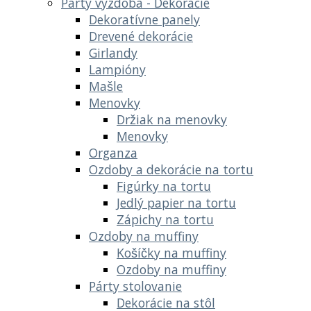
Party výzdoba - Dekoracie
Dekoratívne panely
Drevené dekorácie
Girlandy
Lampióny
Mašle
Menovky
Držiak na menovky
Menovky
Organza
Ozdoby a dekorácie na tortu
Figúrky na tortu
Jedlý papier na tortu
Zápichy na tortu
Ozdoby na muffiny
Košíčky na muffiny
Ozdoby na muffiny
Párty stolovanie
Dekorácie na stôl