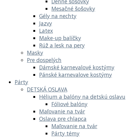
Denné šošovky
Mesačné šošovky
Gély na nechty
Jazvy
Latex
Make-up balíčky
Rúž a lesk na pery
Masky
Pre dospelých
Dámské karnevalové kostýmy
Pánské karnevalove kostýmy
Párty
DETSKÁ OSLAVA
Hélium a balóny na detskú oslavu
Fóliové balóny
Maľovanie na tvár
Oslava pre chlapca
Maľovanie na tvár
Párty témy