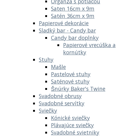
Organza s potlačou
Saten 16cm x 9m
Satén 36cm x 9m
Papierové dekorácie
Sladký bar - Candy bar
Candy bar doplnky
Papierové vrecúška a
kornútky
Stuhy
Mašle
Pastelové stuhy
Saténové stuhy
Šnúrky Baker's Twine
Svadobné obrusy
Svadobné servítky
Sviečky
Kónické sviečky
Plávajúce sviečky
Svadobné svietniky