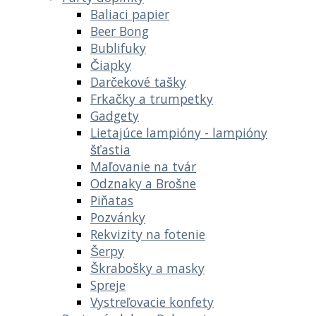
Baliaci papier
Beer Bong
Bublifuky
Čiapky
Darčekové tašky
Frkačky a trumpetky
Gadgety
Lietajúce lampióny - lampióny
šťastia
Maľovanie na tvár
Odznaky a Brošne
Piňatas
Pozvánky
Rekvizity na fotenie
Šerpy
Škrabošky a masky
Spreje
Vystreľovacie konfety