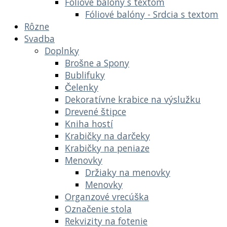
Fóliové balóny s textom
Fóliové balóny - Srdcia s textom
Rôzne
Svadba
Doplnky
Brošne a Spony
Bublifuky
Čelenky
Dekoratívne krabice na výslužku
Drevené štipce
Kniha hostí
Krabičky na darčeky
Krabičky na peniaze
Menovky
Držiaky na menovky
Menovky
Organzové vrecúška
Označenie stola
Rekvizity na fotenie