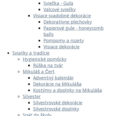
Sviečka - Guľa
Valcové sviečky
Visiace svadobné dekorácie
Dekoratívne plechovky
Papierové gule - honeycomb
balls
Pompomy a rozety
Visiace dekorácie
Sviatky a tradície
Hygienické pomôcky
Rúška na tvár
Mikuláš a Čert
Adventný kalendár
Dekorácie na Mikuláša
Kostýmy a doplnky na Mikuláša
Silvester
Silvestrovské dekorácie
Silvestrovské doplnky
Späť do školy