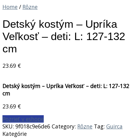
Home
/
Rôzne
Detský kostým – Upríka
Veľkosť – deti: L: 127-132
cm
23.69
€
Detský kostým – Upríka Veľkosť – deti: L: 127-132
cm
23.69
€
Pozrieť v eshope
SKU:
9f018c9e6de6
Category:
Rôzne
Tag:
Guirca
Kategórie