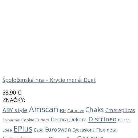
Spoločenská hra – Krycie mená: Duet
38.90
€
ZNAČKY:
Amscan
Chaks
ABY style
Cinereplicas
BP
Carbotex
Distrineo
Decora
Dekora
Cookie Cutters
Dulcop
Colourmill
EPlus
Euroswan
Flexmetal
Espa
Eyecasions
Epee