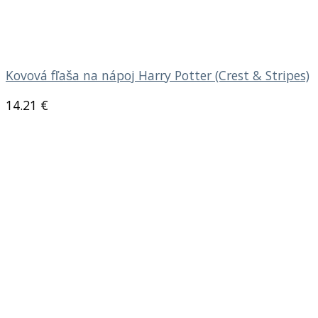
Kovová fľaša na nápoj Harry Potter (Crest & Stripes)
14.21
€