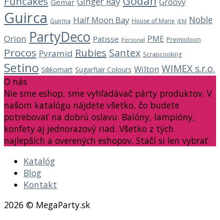
Godan
Funcakes
Ginger Ray
Groovy
Gemar
Guirca
Noble
Half Moon Bay
Guirma
House of Marie
JEM
PartyDeco
Orion
PME
Patisse
Premioloon
Personal
Procos
Rubies
Santex
Pyramid
Scrapcooking
Setino
WIMEX s.r.o.
Wilton
Silikomart
Sugarflair Colours
O nás
Nie sme eshop, sme vyhľadávač párty produktov. V
našom katalógu nájdete všetko, čo budete
potrebovať na dobrú oslavu. Balóny, lampióny,
konfety aj jednorazový riad. Všetko z tých
najlepších a overených eshopov. Stačí si len vybrať.
Katalóg
Blog
Kontakt
2026 © MegaParty.sk