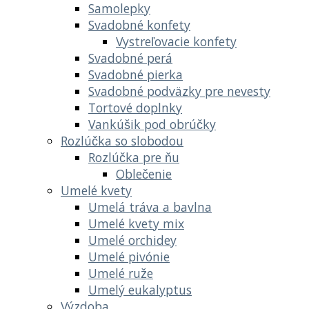
Samolepky
Svadobné konfety
Vystreľovacie konfety
Svadobné perá
Svadobné pierka
Svadobné podväzky pre nevesty
Tortové doplnky
Vankúšik pod obrúčky
Rozlúčka so slobodou
Rozlúčka pre ňu
Oblečenie
Umelé kvety
Umelá tráva a bavlna
Umelé kvety mix
Umelé orchidey
Umelé pivónie
Umelé ruže
Umelý eukalyptus
Výzdoba