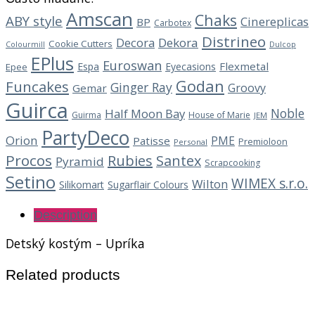
Amscan
Chaks
ABY style
Cinereplicas
BP
Carbotex
Distrineo
Decora
Dekora
Cookie Cutters
Dulcop
Colourmill
EPlus
Euroswan
Flexmetal
Espa
Eyecasions
Epee
Godan
Funcakes
Ginger Ray
Groovy
Gemar
Guirca
Noble
Half Moon Bay
Guirma
House of Marie
JEM
PartyDeco
Orion
PME
Patisse
Premioloon
Personal
Procos
Rubies
Santex
Pyramid
Scrapcooking
Setino
WIMEX s.r.o.
Wilton
Silikomart
Sugarflair Colours
Description
Detský kostým – Upríka
Related products