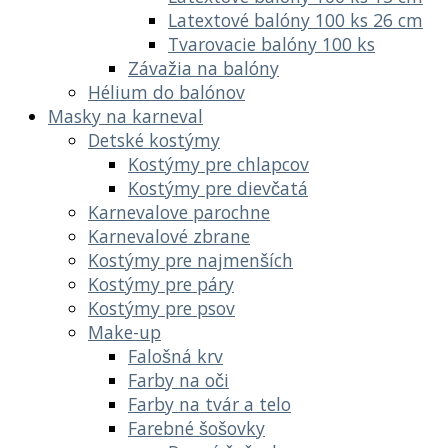
Latextové balóny 100 ks 26 cm
Tvarovacie balóny 100 ks
Závažia na balóny
Hélium do balónov
Masky na karneval
Detské kostýmy
Kostýmy pre chlapcov
Kostýmy pre dievčatá
Karnevalove parochne
Karnevalové zbrane
Kostýmy pre najmenších
Kostýmy pre páry
Kostýmy pre psov
Make-up
Falošná krv
Farby na oči
Farby na tvár a telo
Farebné šošovky