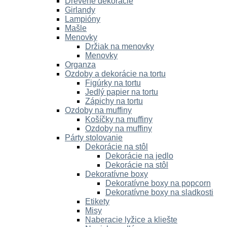
Drevené dekorácie
Girlandy
Lampióny
Mašle
Menovky
Držiak na menovky
Menovky
Organza
Ozdoby a dekorácie na tortu
Figúrky na tortu
Jedlý papier na tortu
Zápichy na tortu
Ozdoby na muffiny
Košíčky na muffiny
Ozdoby na muffiny
Párty stolovanie
Dekorácie na stôl
Dekorácie na jedlo
Dekorácie na stôl
Dekoratívne boxy
Dekoratívne boxy na popcorn
Dekoratívne boxy na sladkosti
Etikety
Misy
Naberacie lyžice a kliešte