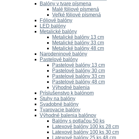
Balóny v tvare písmena
Malé fóliové písmená
Veľké fóliové písmená
Fóliové balóny
LED balóny
Metalické balóny
Metalické balóny 13 cm
Metalické balóny 33 cm
Metalické balóny 48 cm
Narodeninové balóny
Pastelové balóny
Pastelové balóny 13 cm
Pastelové balóny 30 cm
Pastelové balóny 33 cm
Pastelové balóny 48 cm
Výhodné balenia
Príslušenstvo k balónom
Stuhy na balóny
Svadobné balóny
Tvarovacie balóny
Výhodné balenia balónov
Balóny s potlačou 50 ks
Latexové balóny 100 ks 28 cm
Latexové balóny 100 ks 30 cm
Latexové balóny 25 ks 48 cm