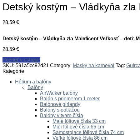
Detský kostým – Vládkyňa zla 
28.59
€
Detský kostým – Vládkyňa zla Maleficent Veľkosť – deti: 
28.59
€
Pozrieť v eshope
SKU:
591a5cc92d21
Category:
Masky na karneval
Tag:
Guirc
Kategórie
Hélium a balóny
Balóny
AirWalker balóny
Balón s priemerom 1 meter
Balónové girlandy
Balóny s potlačou
Balóny v tvare čísla
Malé fóliové čísla 33 cm
Midi fóliové čísla 66 cm
Samostojace fóliové čísla 74 cm
Veľké fóliové čísla 86 cm