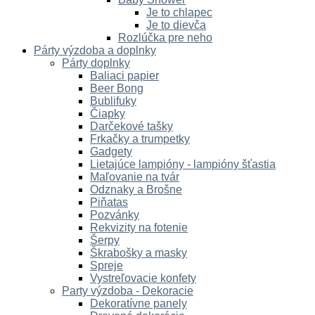
Je to chlapec
Je to dievča
Rozlúčka pre neho
Párty výzdoba a doplnky
Párty doplnky
Baliaci papier
Beer Bong
Bublifuky
Čiapky
Darčekové tašky
Frkačky a trumpetky
Gadgety
Lietajúce lampióny - lampióny šťastia
Maľovanie na tvár
Odznaky a Brošne
Piňatas
Pozvánky
Rekvizity na fotenie
Šerpy
Škrabošky a masky
Spreje
Vystreľovacie konfety
Party výzdoba - Dekoracie
Dekoratívne panely