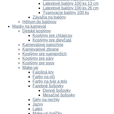
Latextové balóny 100 ks 13 cm
Latextové balóny 100 ks 26 cm
Tvarovacie balóny 100 ks
Závažia na balóny
Hélium do balónov
Masky na karneval
Detské kostýmy
Kostýmy pre chlapcov
Kostýmy pre dievčatá
Karnevalove parochne
Karnevalové zbrane
Kostýmy pre najmenších
Kostýmy pre páry
Kostýmy pre psov
Make-up
Falošná krv
Farby na oči
Farby na tvár a telo
Farebné šošovky
Denné šošovky
Mesačné šošovky
Gély na nechty
Jazvy
Latex
Make-up balíčky