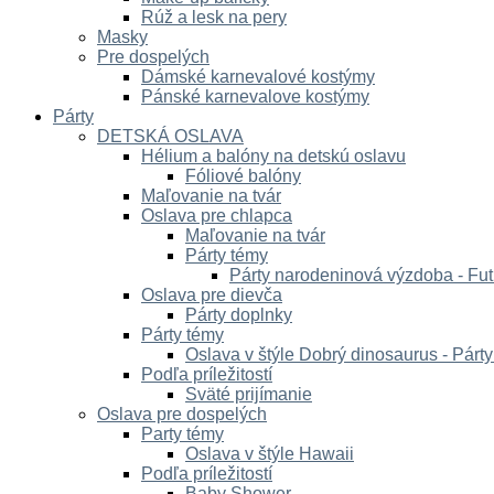
Rúž a lesk na pery
Masky
Pre dospelých
Dámské karnevalové kostýmy
Pánské karnevalove kostýmy
Párty
DETSKÁ OSLAVA
Hélium a balóny na detskú oslavu
Fóliové balóny
Maľovanie na tvár
Oslava pre chlapca
Maľovanie na tvár
Párty témy
Párty narodeninová výzdoba - Fut
Oslava pre dievča
Párty doplnky
Párty témy
Oslava v štýle Dobrý dinosaurus - Párt
Podľa príležitostí
Sväté prijímanie
Oslava pre dospelých
Party témy
Oslava v štýle Hawaii
Podľa príležitostí
Baby Shower