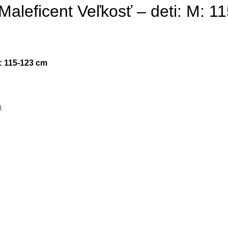
Maleficent Veľkosť – deti: M: 1
M: 115-123 cm
a