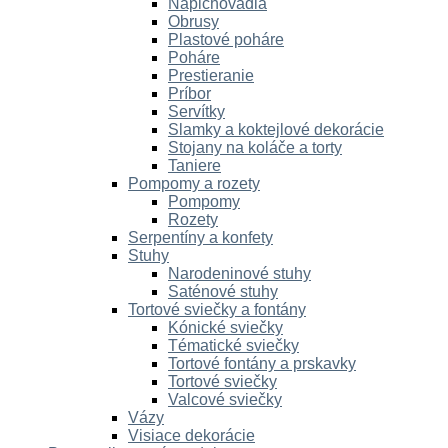
Napichovadlá
Obrusy
Plastové poháre
Poháre
Prestieranie
Príbor
Servítky
Slamky a koktejlové dekorácie
Stojany na koláče a torty
Taniere
Pompomy a rozety
Pompomy
Rozety
Serpentíny a konfety
Stuhy
Narodeninové stuhy
Saténové stuhy
Tortové sviečky a fontány
Kónické sviečky
Tématické sviečky
Tortové fontány a prskavky
Tortové sviečky
Valcové sviečky
Vázy
Visiace dekorácie