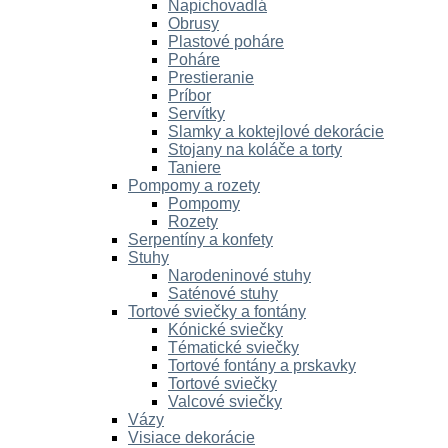
Napichovadlá
Obrusy
Plastové poháre
Poháre
Prestieranie
Príbor
Servítky
Slamky a koktejlové dekorácie
Stojany na koláče a torty
Taniere
Pompomy a rozety
Pompomy
Rozety
Serpentíny a konfety
Stuhy
Narodeninové stuhy
Saténové stuhy
Tortové sviečky a fontány
Kónické sviečky
Tématické sviečky
Tortové fontány a prskavky
Tortové sviečky
Valcové sviečky
Vázy
Visiace dekorácie