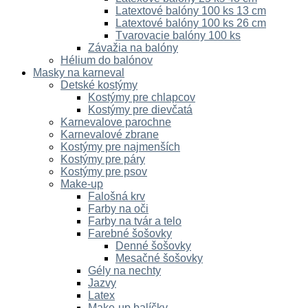
Latextové balóny 100 ks 13 cm
Latextové balóny 100 ks 26 cm
Tvarovacie balóny 100 ks
Závažia na balóny
Hélium do balónov
Masky na karneval
Detské kostýmy
Kostýmy pre chlapcov
Kostýmy pre dievčatá
Karnevalove parochne
Karnevalové zbrane
Kostýmy pre najmenších
Kostýmy pre páry
Kostýmy pre psov
Make-up
Falošná krv
Farby na oči
Farby na tvár a telo
Farebné šošovky
Denné šošovky
Mesačné šošovky
Gély na nechty
Jazvy
Latex
Make-up balíčky