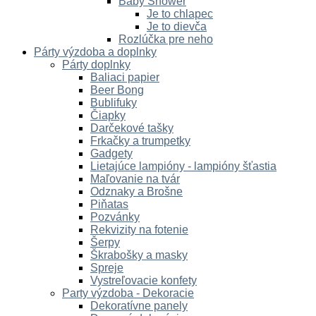
Baby Shower
Je to chlapec
Je to dievča
Rozlúčka pre neho
Párty výzdoba a doplnky
Párty doplnky
Baliaci papier
Beer Bong
Bublifuky
Čiapky
Darčekové tašky
Frkačky a trumpetky
Gadgety
Lietajúce lampióny - lampióny šťastia
Maľovanie na tvár
Odznaky a Brošne
Piňatas
Pozvánky
Rekvizity na fotenie
Šerpy
Škrabošky a masky
Spreje
Vystreľovacie konfety
Party výzdoba - Dekoracie
Dekoratívne panely