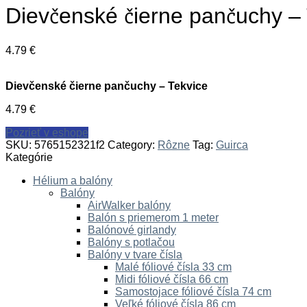
Dievčenské čierne pančuchy – 
4.79
€
Dievčenské čierne pančuchy – Tekvice
4.79
€
Pozrieť v eshope
SKU:
5765152321f2
Category:
Rôzne
Tag:
Guirca
Kategórie
Hélium a balóny
Balóny
AirWalker balóny
Balón s priemerom 1 meter
Balónové girlandy
Balóny s potlačou
Balóny v tvare čísla
Malé fóliové čísla 33 cm
Midi fóliové čísla 66 cm
Samostojace fóliové čísla 74 cm
Veľké fóliové čísla 86 cm