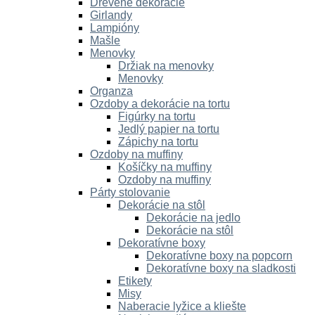
Drevené dekorácie
Girlandy
Lampióny
Mašle
Menovky
Držiak na menovky
Menovky
Organza
Ozdoby a dekorácie na tortu
Figúrky na tortu
Jedlý papier na tortu
Zápichy na tortu
Ozdoby na muffiny
Košíčky na muffiny
Ozdoby na muffiny
Párty stolovanie
Dekorácie na stôl
Dekorácie na jedlo
Dekorácie na stôl
Dekoratívne boxy
Dekoratívne boxy na popcorn
Dekoratívne boxy na sladkosti
Etikety
Misy
Naberacie lyžice a kliešte