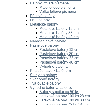
Balóny v tvare písmena
Malé fóliové písmená
Veľké fóliové písmená
Fóliové balóny
LED balóny
Metalické balóny
Metalické balóny 13 cm
Metalické balóny 33 cm
Metalické balóny 48 cm
Narodeninové balóny
Pastelové balóny
Pastelové balóny 13 cm
Pastelové balóny 30 cm
Pastelové balóny 33 cm
Pastelové balóny 48 cm
Výhodné balenia
Príslušenstvo k balónom
Stuhy na balóny
Svadobné balóny
Tvarovacie balóny
Výhodné balenia balónov
Balóny s potlačou 50 ks
Latexové balóny 100 ks 28 cm
Latexové balóny 100 ks 30 cm
Latexové balóny 25 ks 48 cm