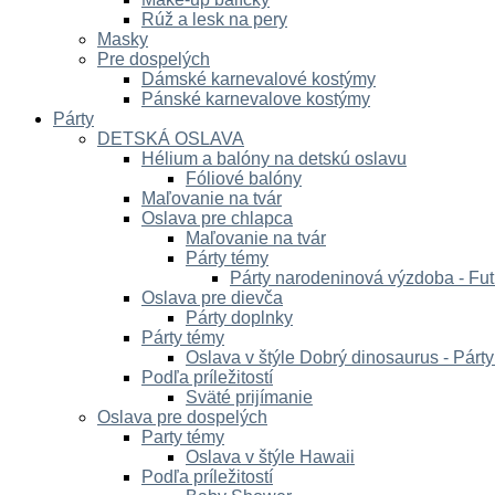
Rúž a lesk na pery
Masky
Pre dospelých
Dámské karnevalové kostýmy
Pánské karnevalove kostýmy
Párty
DETSKÁ OSLAVA
Hélium a balóny na detskú oslavu
Fóliové balóny
Maľovanie na tvár
Oslava pre chlapca
Maľovanie na tvár
Párty témy
Párty narodeninová výzdoba - Fut
Oslava pre dievča
Párty doplnky
Párty témy
Oslava v štýle Dobrý dinosaurus - Párt
Podľa príležitostí
Sväté prijímanie
Oslava pre dospelých
Party témy
Oslava v štýle Hawaii
Podľa príležitostí