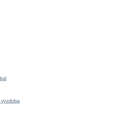
bal
y výzdoba