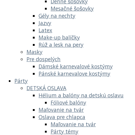
Denné šošovky
Mesačné šošovky
Gély na nechty
Jazvy
Latex
Make-up balíčky
Rúž a lesk na pery
Masky
Pre dospelých
Dámské karnevalové kostýmy
Pánské karnevalove kostýmy
Párty
DETSKÁ OSLAVA
Hélium a balóny na detskú oslavu
Fóliové balóny
Maľovanie na tvár
Oslava pre chlapca
Maľovanie na tvár
Párty témy