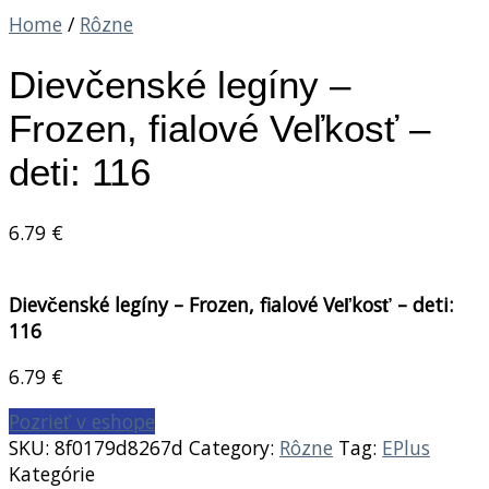
Home
/
Rôzne
Dievčenské legíny –
Frozen, fialové Veľkosť –
deti: 116
6.79
€
Dievčenské legíny – Frozen, fialové Veľkosť – deti:
116
6.79
€
Pozrieť v eshope
SKU:
8f0179d8267d
Category:
Rôzne
Tag:
EPlus
Kategórie