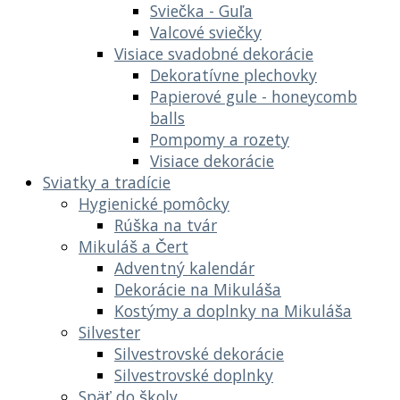
Sviečka - Guľa
Valcové sviečky
Visiace svadobné dekorácie
Dekoratívne plechovky
Papierové gule - honeycomb
balls
Pompomy a rozety
Visiace dekorácie
Sviatky a tradície
Hygienické pomôcky
Rúška na tvár
Mikuláš a Čert
Adventný kalendár
Dekorácie na Mikuláša
Kostýmy a doplnky na Mikuláša
Silvester
Silvestrovské dekorácie
Silvestrovské doplnky
Späť do školy