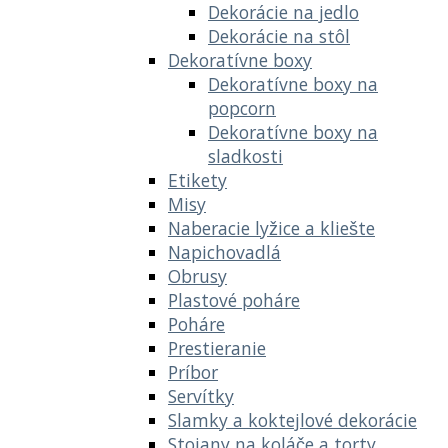
Dekorácie na jedlo
Dekorácie na stôl
Dekoratívne boxy
Dekoratívne boxy na
popcorn
Dekoratívne boxy na
sladkosti
Etikety
Misy
Naberacie lyžice a kliešte
Napichovadlá
Obrusy
Plastové poháre
Poháre
Prestieranie
Príbor
Servítky
Slamky a koktejlové dekorácie
Stojany na koláče a torty