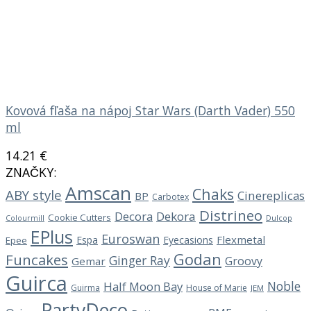
Kovová fľaša na nápoj Star Wars (Darth Vader) 550
ml
14.21
€
ZNAČKY:
Amscan
Chaks
ABY style
Cinereplicas
BP
Carbotex
Distrineo
Decora
Dekora
Cookie Cutters
Dulcop
Colourmill
EPlus
Euroswan
Flexmetal
Espa
Eyecasions
Epee
Godan
Funcakes
Ginger Ray
Groovy
Gemar
Guirca
Noble
Half Moon Bay
Guirma
House of Marie
JEM
PartyDeco