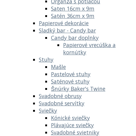
Organza s potlačou
Saten 16cm x 9m
Satén 36cm x 9m
Papierové dekorácie
Sladký bar - Candy bar
Candy bar doplnky
Papierové vrecúška a
kornútky
Stuhy
Mašle
Pastelové stuhy
Saténové stuhy
Šnúrky Baker's Twine
Svadobné obrusy
Svadobné servítky
Sviečky
Kónické sviečky
Plávajúce sviečky
Svadobné svietniky