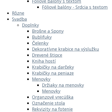
Fóliové balóny s textom
Fóliové balóny - Srdcia s textom
Rôzne
Svadba
Doplnky
Brošne a Spony
Bublifuky
Čelenky
Dekoratívne krabice na výslužku
Drevené štipce
Kniha hostí
Krabičky na darčeky
Krabičky na peniaze
Menovky
Držiaky na menovky
Menovky
Organzové vrecúška
Označenie stola
Rekvizity na fotenie