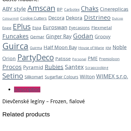
Amscan
Chaks
ABY style
Cinereplicas
BP
Carbotex
Distrineo
Decora
Dekora
Cookie Cutters
Dulcop
Colourmill
EPlus
Euroswan
Flexmetal
Espa
Eyecasions
Epee
Godan
Funcakes
Ginger Ray
Groovy
Gemar
Guirca
Noble
Half Moon Bay
Guirma
House of Marie
JEM
PartyDeco
Orion
PME
Patisse
Premioloon
Personal
Procos
Rubies
Santex
Pyramid
Scrapcooking
Setino
WIMEX s.r.o.
Wilton
Silikomart
Sugarflair Colours
Description
Dievčenské legíny – Frozen, fialové
Related products