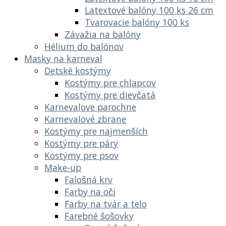
Latextové balóny 100 ks 26 cm
Tvarovacie balóny 100 ks
Závažia na balóny
Hélium do balónov
Masky na karneval
Detské kostýmy
Kostýmy pre chlapcov
Kostýmy pre dievčatá
Karnevalove parochne
Karnevalové zbrane
Kostýmy pre najmenších
Kostýmy pre páry
Kostýmy pre psov
Make-up
Falošná krv
Farby na oči
Farby na tvár a telo
Farebné šošovky