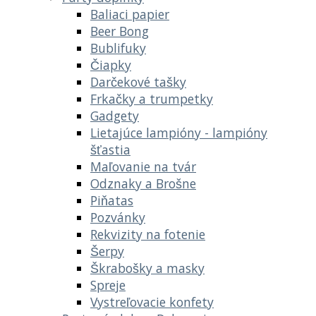
Baliaci papier
Beer Bong
Bublifuky
Čiapky
Darčekové tašky
Frkačky a trumpetky
Gadgety
Lietajúce lampióny - lampióny
šťastia
Maľovanie na tvár
Odznaky a Brošne
Piňatas
Pozvánky
Rekvizity na fotenie
Šerpy
Škrabošky a masky
Spreje
Vystreľovacie konfety