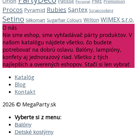
Orion
PME
Patisse
Premioloon
Personal
Procos
Rubies
Santex
Pyramid
Scrapcooking
Setino
WIMEX s.r.o.
Wilton
Silikomart
Sugarflair Colours
O nás
Nie sme eshop, sme vyhľadávač párty produktov. V
našom katalógu nájdete všetko, čo budete
potrebovať na dobrú oslavu. Balóny, lampióny,
konfety aj jednorazový riad. Všetko z tých
najlepších a overených eshopov. Stačí si len vybrať.
Katalóg
Blog
Kontakt
2026 © MegaParty.sk
Vyberte si z menu:
Balóny
Detské kostýmy