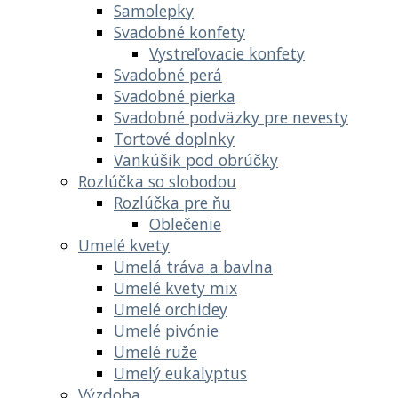
Samolepky
Svadobné konfety
Vystreľovacie konfety
Svadobné perá
Svadobné pierka
Svadobné podväzky pre nevesty
Tortové doplnky
Vankúšik pod obrúčky
Rozlúčka so slobodou
Rozlúčka pre ňu
Oblečenie
Umelé kvety
Umelá tráva a bavlna
Umelé kvety mix
Umelé orchidey
Umelé pivónie
Umelé ruže
Umelý eukalyptus
Výzdoba