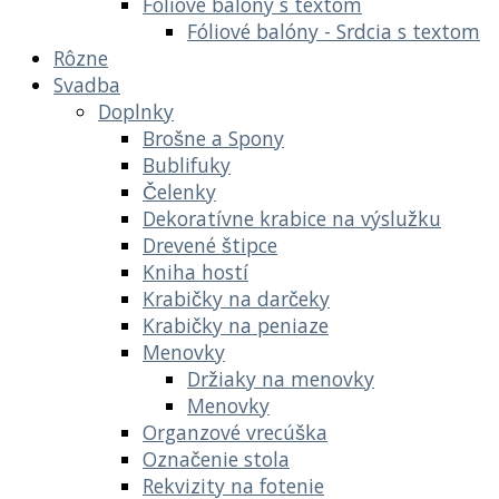
Fóliové balóny s textom
Fóliové balóny - Srdcia s textom
Rôzne
Svadba
Doplnky
Brošne a Spony
Bublifuky
Čelenky
Dekoratívne krabice na výslužku
Drevené štipce
Kniha hostí
Krabičky na darčeky
Krabičky na peniaze
Menovky
Držiaky na menovky
Menovky
Organzové vrecúška
Označenie stola
Rekvizity na fotenie