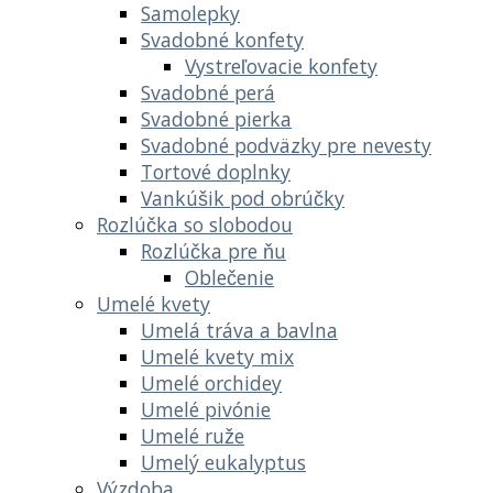
Samolepky
Svadobné konfety
Vystreľovacie konfety
Svadobné perá
Svadobné pierka
Svadobné podväzky pre nevesty
Tortové doplnky
Vankúšik pod obrúčky
Rozlúčka so slobodou
Rozlúčka pre ňu
Oblečenie
Umelé kvety
Umelá tráva a bavlna
Umelé kvety mix
Umelé orchidey
Umelé pivónie
Umelé ruže
Umelý eukalyptus
Výzdoba