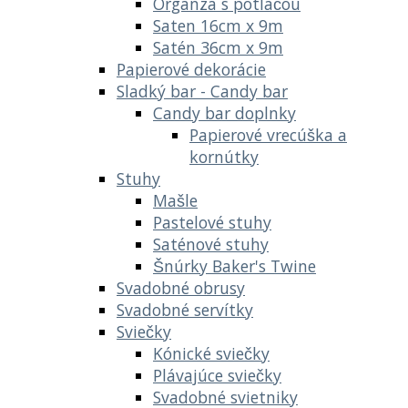
Organza s potlačou
Saten 16cm x 9m
Satén 36cm x 9m
Papierové dekorácie
Sladký bar - Candy bar
Candy bar doplnky
Papierové vrecúška a
kornútky
Stuhy
Mašle
Pastelové stuhy
Saténové stuhy
Šnúrky Baker's Twine
Svadobné obrusy
Svadobné servítky
Sviečky
Kónické sviečky
Plávajúce sviečky
Svadobné svietniky