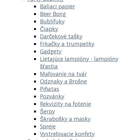
Baliaci papier
Beer Bong
Bublifuky
Čiapky
Darčekové tašky
Frkačky a trumpetky
Gadgety
Lietajúce lampióny - lampióny
šťastia
Maľovanie na tvár
Odznaky a Brošne
Piňatas
Pozvánky
Rekvizity na fotenie
Šerpy
Škrabošky a masky
Spreje
Vystreľovacie konfety