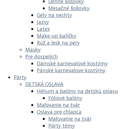
Denné šošovky
Mesačné šošovky
Gély na nechty
Jazvy
Latex
Make-up balíčky
Rúž a lesk na pery
Masky
Pre dospelých
Dámské karnevalové kostýmy
Pánské karnevalove kostýmy
Párty
DETSKÁ OSLAVA
Hélium a balóny na detskú oslavu
Fóliové balóny
Maľovanie na tvár
Oslava pre chlapca
Maľovanie na tvár
Párty témy