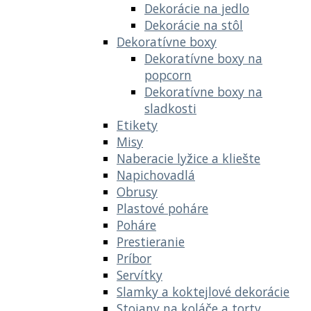
Dekorácie na jedlo
Dekorácie na stôl
Dekoratívne boxy
Dekoratívne boxy na
popcorn
Dekoratívne boxy na
sladkosti
Etikety
Misy
Naberacie lyžice a kliešte
Napichovadlá
Obrusy
Plastové poháre
Poháre
Prestieranie
Príbor
Servítky
Slamky a koktejlové dekorácie
Stojany na koláče a torty