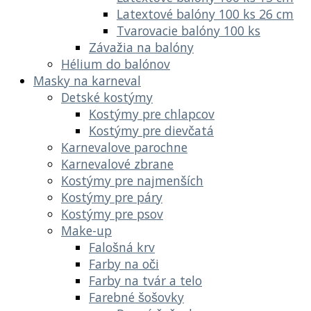
Latextové balóny 100 ks 26 cm
Tvarovacie balóny 100 ks
Závažia na balóny
Hélium do balónov
Masky na karneval
Detské kostýmy
Kostýmy pre chlapcov
Kostýmy pre dievčatá
Karnevalove parochne
Karnevalové zbrane
Kostýmy pre najmenších
Kostýmy pre páry
Kostýmy pre psov
Make-up
Falošná krv
Farby na oči
Farby na tvár a telo
Farebné šošovky