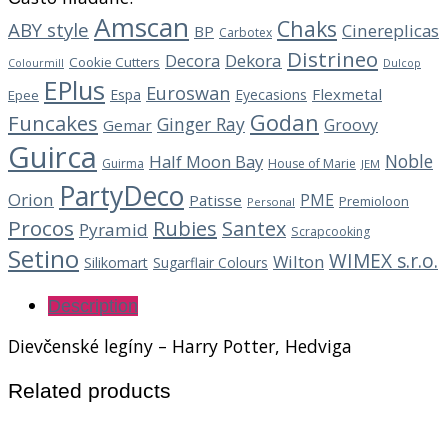
Amscan
Chaks
ABY style
Cinereplicas
BP
Carbotex
Distrineo
Decora
Dekora
Cookie Cutters
Dulcop
Colourmill
EPlus
Euroswan
Flexmetal
Espa
Eyecasions
Epee
Godan
Funcakes
Ginger Ray
Groovy
Gemar
Guirca
Noble
Half Moon Bay
Guirma
House of Marie
JEM
PartyDeco
Orion
PME
Patisse
Premioloon
Personal
Procos
Rubies
Santex
Pyramid
Scrapcooking
Setino
WIMEX s.r.o.
Wilton
Silikomart
Sugarflair Colours
Description
Dievčenské legíny – Harry Potter, Hedviga
Related products