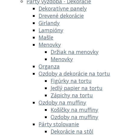
Party výzdoba - Dekoracie
Dekoratívne panely
Drevené dekorácie
Girlandy
Lampióny
Mašle
Menovky
Držiak na menovky
Menovky
Organza
Ozdoby a dekorácie na tortu
Figúrky na tortu
Jedlý papier na tortu
Zápichy na tortu
Ozdoby na muffiny
Košíčky na muffiny
Ozdoby na muffiny
Párty stolovanie
Dekorácie na stôl