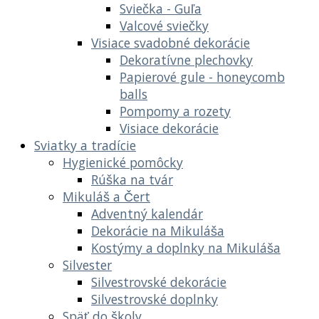
Sviečka - Guľa
Valcové sviečky
Visiace svadobné dekorácie
Dekoratívne plechovky
Papierové gule - honeycomb
balls
Pompomy a rozety
Visiace dekorácie
Sviatky a tradície
Hygienické pomôcky
Rúška na tvár
Mikuláš a Čert
Adventný kalendár
Dekorácie na Mikuláša
Kostýmy a doplnky na Mikuláša
Silvester
Silvestrovské dekorácie
Silvestrovské doplnky
Späť do školy