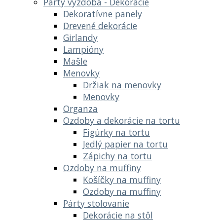
Party výzdoba - Dekoracie
Dekoratívne panely
Drevené dekorácie
Girlandy
Lampióny
Mašle
Menovky
Držiak na menovky
Menovky
Organza
Ozdoby a dekorácie na tortu
Figúrky na tortu
Jedlý papier na tortu
Zápichy na tortu
Ozdoby na muffiny
Košíčky na muffiny
Ozdoby na muffiny
Párty stolovanie
Dekorácie na stôl