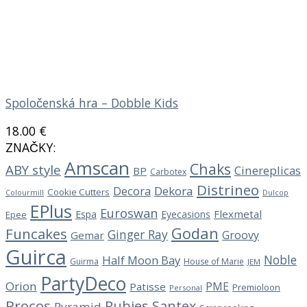
Spoločenská hra – Dobble Kids
18.00
€
ZNAČKY:
Amscan
Chaks
ABY style
Cinereplicas
BP
Carbotex
Distrineo
Decora
Dekora
Cookie Cutters
Dulcop
Colourmill
EPlus
Euroswan
Flexmetal
Espa
Eyecasions
Epee
Godan
Funcakes
Ginger Ray
Groovy
Gemar
Guirca
Noble
Half Moon Bay
Guirma
House of Marie
JEM
PartyDeco
Orion
PME
Patisse
Premioloon
Personal
Procos
Rubies
Santex
Pyramid