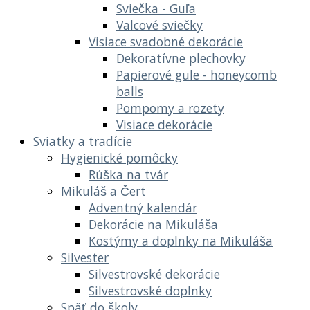
Sviečka - Guľa
Valcové sviečky
Visiace svadobné dekorácie
Dekoratívne plechovky
Papierové gule - honeycomb
balls
Pompomy a rozety
Visiace dekorácie
Sviatky a tradície
Hygienické pomôcky
Rúška na tvár
Mikuláš a Čert
Adventný kalendár
Dekorácie na Mikuláša
Kostýmy a doplnky na Mikuláša
Silvester
Silvestrovské dekorácie
Silvestrovské doplnky
Späť do školy