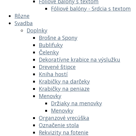
Fóliové balóny s textom
Fóliové balóny - Srdcia s textom
Rôzne
Svadba
Doplnky
Brošne a Spony
Bublifuky
Čelenky
Dekoratívne krabice na výslužku
Drevené štipce
Kniha hostí
Krabičky na darčeky
Krabičky na peniaze
Menovky
Držiaky na menovky
Menovky
Organzové vrecúška
Označenie stola
Rekvizity na fotenie