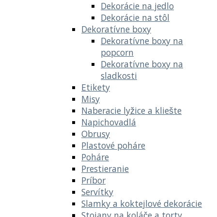
Dekorácie na jedlo
Dekorácie na stôl
Dekoratívne boxy
Dekoratívne boxy na
popcorn
Dekoratívne boxy na
sladkosti
Etikety
Misy
Naberacie lyžice a kliešte
Napichovadlá
Obrusy
Plastové poháre
Poháre
Prestieranie
Príbor
Servítky
Slamky a koktejlové dekorácie
Stojany na koláče a torty