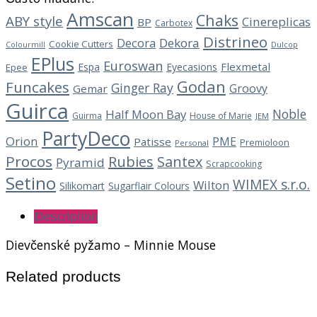
Amscan
Chaks
ABY style
Cinereplicas
BP
Carbotex
Distrineo
Decora
Dekora
Cookie Cutters
Dulcop
Colourmill
EPlus
Euroswan
Flexmetal
Espa
Eyecasions
Epee
Godan
Funcakes
Ginger Ray
Groovy
Gemar
Guirca
Noble
Half Moon Bay
Guirma
House of Marie
JEM
PartyDeco
Orion
PME
Patisse
Premioloon
Personal
Procos
Rubies
Santex
Pyramid
Scrapcooking
Setino
WIMEX s.r.o.
Wilton
Silikomart
Sugarflair Colours
Description
Dievčenské pyžamo – Minnie Mouse
Related products