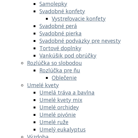
Samolepky
Svadobné konfety
Vystreľovacie konfety
Svadobné perá
Svadobné pierka
Svadobné podväzky pre nevesty
Tortové doplnky
Vankúšik pod obrúčky
Rozlúčka so slobodou
Rozlúčka pre ňu
Oblečenie
Umelé kvety
Umelá tráva a bavlna
Umelé kvety mix
Umelé orchidey
Umelé pivónie
Umelé ruže
Umelý eukalyptus
Výzdoba