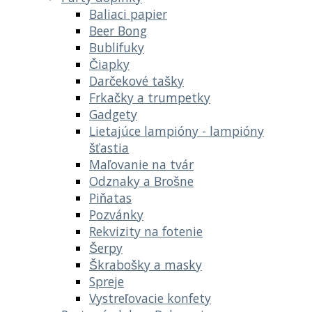
Baliaci papier
Beer Bong
Bublifuky
Čiapky
Darčekové tašky
Frkačky a trumpetky
Gadgety
Lietajúce lampióny - lampióny
šťastia
Maľovanie na tvár
Odznaky a Brošne
Piňatas
Pozvánky
Rekvizity na fotenie
Šerpy
Škrabošky a masky
Spreje
Vystreľovacie konfety