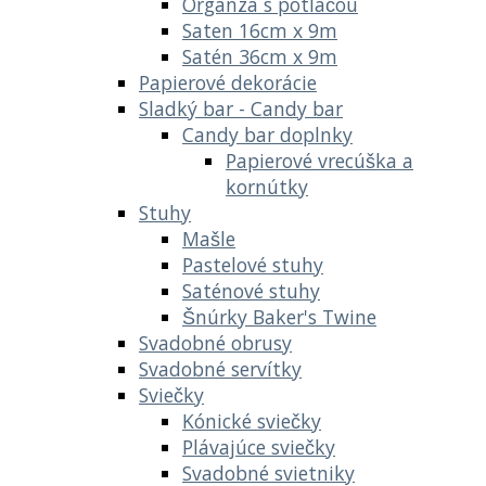
Organza s potlačou
Saten 16cm x 9m
Satén 36cm x 9m
Papierové dekorácie
Sladký bar - Candy bar
Candy bar doplnky
Papierové vrecúška a
kornútky
Stuhy
Mašle
Pastelové stuhy
Saténové stuhy
Šnúrky Baker's Twine
Svadobné obrusy
Svadobné servítky
Sviečky
Kónické sviečky
Plávajúce sviečky
Svadobné svietniky