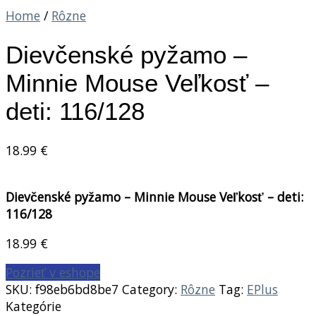
Home
/
Rôzne
Dievčenské pyžamo –
Minnie Mouse Veľkosť –
deti: 116/128
18.99
€
Dievčenské pyžamo – Minnie Mouse Veľkosť – deti:
116/128
18.99
€
Pozrieť v eshope
SKU:
f98eb6bd8be7
Category:
Rôzne
Tag:
EPlus
Kategórie