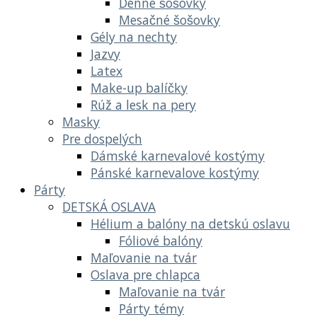
Denné šošovky
Mesačné šošovky
Gély na nechty
Jazvy
Latex
Make-up balíčky
Rúž a lesk na pery
Masky
Pre dospelých
Dámské karnevalové kostýmy
Pánské karnevalove kostýmy
Párty
DETSKÁ OSLAVA
Hélium a balóny na detskú oslavu
Fóliové balóny
Maľovanie na tvár
Oslava pre chlapca
Maľovanie na tvár
Párty témy