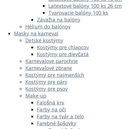
Latextové balóny 100 ks 26 cm
Tvarovacie balóny 100 ks
Závažia na balóny
Hélium do balónov
Masky na karneval
Detské kostýmy
Kostýmy pre chlapcov
Kostýmy pre dievčatá
Karnevalove parochne
Karnevalové zbrane
Kostýmy pre najmenších
Kostýmy pre páry
Kostýmy pre psov
Make-up
Falošná krv
Farby na oči
Farby na tvár a telo
Farebné šošovky