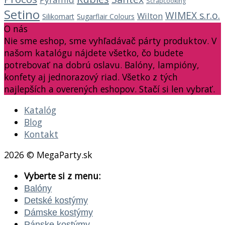
Scrapcooking
Setino
WIMEX s.r.o.
Wilton
Silikomart
Sugarflair Colours
O nás
Nie sme eshop, sme vyhľadávač párty produktov. V
našom katalógu nájdete všetko, čo budete
potrebovať na dobrú oslavu. Balóny, lampióny,
konfety aj jednorazový riad. Všetko z tých
najlepších a overených eshopov. Stačí si len vybrať.
Katalóg
Blog
Kontakt
2026 © MegaParty.sk
Vyberte si z menu:
Balóny
Detské kostýmy
Dámske kostýmy
Pánske kostýmy