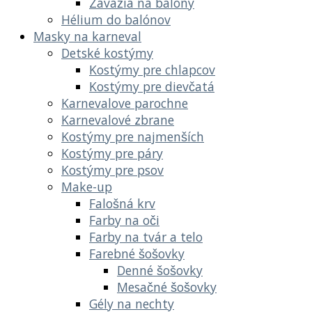
Závažia na balóny
Hélium do balónov
Masky na karneval
Detské kostýmy
Kostýmy pre chlapcov
Kostýmy pre dievčatá
Karnevalove parochne
Karnevalové zbrane
Kostýmy pre najmenších
Kostýmy pre páry
Kostýmy pre psov
Make-up
Falošná krv
Farby na oči
Farby na tvár a telo
Farebné šošovky
Denné šošovky
Mesačné šošovky
Gély na nechty