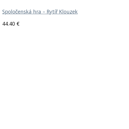
Spoločenská hra – Rytíř Klouzek
44.40
€