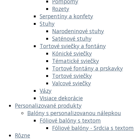
Pompomy
Rozety
Serpentíny a konfety
Stuhy
Narodeninové stuhy
Saténové stuhy
Tortové sviečky a fontány
Kónické sviečky
Tématické sviečky
Tortové fontány a prskavky
Tortové sviečky
Valcové sviečky
Vázy
Visiace dekorácie
Personalizované produkty
Balóny s personalizovanou nálepkou
Fóliové balóny s textom
Fóliové balóny - Srdcia s textom
Rôzne