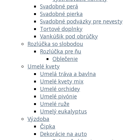
Svadobné perá
Svadobné pierka
Svadobné podväzky pre nevesty
Tortové doplnky
Vankúšik pod obrúčky
Rozlúčka so slobodou
Rozlúčka pre ňu
Oblečenie
Umelé kvety
Umelá tráva a bavlna
Umelé kvety mix
Umelé orchidey
Umelé pivónie
Umelé ruže
Umelý eukalyptus
Výzdoba
Čipka
Dekorácie na auto