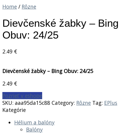
Home
/
Rôzne
Dievčenské žabky – Bing
Obuv: 24/25
2.49
€
Dievčenské žabky – Bing Obuv: 24/25
2.49
€
Pozrieť v eshope
SKU:
aaa95da15c88
Category:
Rôzne
Tag:
EPlus
Kategórie
Hélium a balóny
Balóny