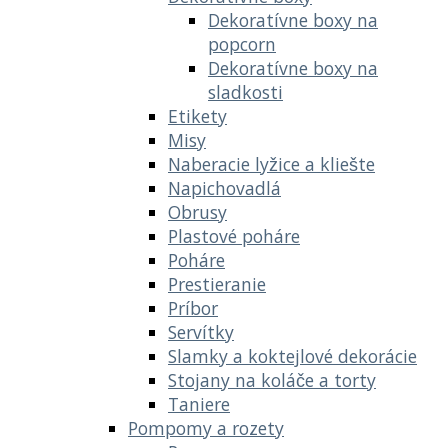
Dekoratívne boxy na
popcorn
Dekoratívne boxy na
sladkosti
Etikety
Misy
Naberacie lyžice a kliešte
Napichovadlá
Obrusy
Plastové poháre
Poháre
Prestieranie
Príbor
Servítky
Slamky a koktejlové dekorácie
Stojany na koláče a torty
Taniere
Pompomy a rozety