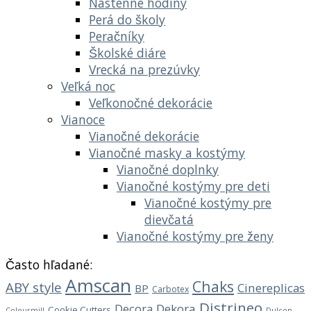
Nástenné hodiny
Perá do školy
Peračníky
Školské diáre
Vrecká na prezúvky
Veľká noc
Veľkonočné dekorácie
Vianoce
Vianočné dekorácie
Vianočné masky a kostýmy
Vianočné doplnky
Vianočné kostýmy pre deti
Vianočné kostýmy pre
dievčatá
Vianočné kostýmy pre ženy
Často hľadané:
Amscan
Chaks
ABY style
Cinereplicas
BP
Carbotex
Distrineo
Decora
Dekora
Cookie Cutters
Dulcop
Colourmill