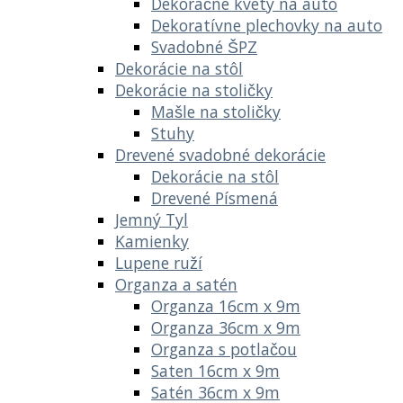
Dekoračné kvety na auto
Dekoratívne plechovky na auto
Svadobné ŠPZ
Dekorácie na stôl
Dekorácie na stoličky
Mašle na stoličky
Stuhy
Drevené svadobné dekorácie
Dekorácie na stôl
Drevené Písmená
Jemný Tyl
Kamienky
Lupene ruží
Organza a satén
Organza 16cm x 9m
Organza 36cm x 9m
Organza s potlačou
Saten 16cm x 9m
Satén 36cm x 9m