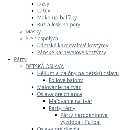
Jazvy
Latex
Make-up balíčky
Rúž a lesk na pery
Masky
Pre dospelých
Dámské karnevalové kostýmy
Pánské karnevalove kostýmy
Párty
DETSKÁ OSLAVA
Hélium a balóny na detskú oslavu
Fóliové balóny
Maľovanie na tvár
Oslava pre chlapca
Maľovanie na tvár
Párty témy
Párty narodeninová
výzdoba - Futbal
Oslava pre dievča