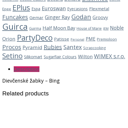
EPlus
Euroswan
Flexmetal
Espa
Eyecasions
Epee
Godan
Funcakes
Ginger Ray
Groovy
Gemar
Guirca
Noble
Half Moon Bay
Guirma
House of Marie
JEM
PartyDeco
Orion
PME
Patisse
Premioloon
Personal
Procos
Rubies
Santex
Pyramid
Scrapcooking
Setino
WIMEX s.r.o.
Wilton
Silikomart
Sugarflair Colours
Description
Dievčenské žabky – Bing
Related products