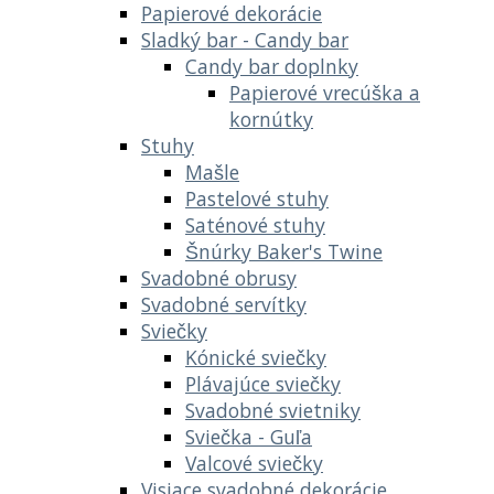
Papierové dekorácie
Sladký bar - Candy bar
Candy bar doplnky
Papierové vrecúška a
kornútky
Stuhy
Mašle
Pastelové stuhy
Saténové stuhy
Šnúrky Baker's Twine
Svadobné obrusy
Svadobné servítky
Sviečky
Kónické sviečky
Plávajúce sviečky
Svadobné svietniky
Sviečka - Guľa
Valcové sviečky
Visiace svadobné dekorácie