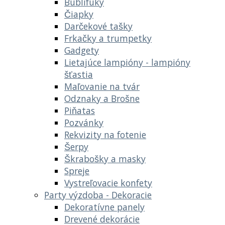
Bublifuky
Čiapky
Darčekové tašky
Frkačky a trumpetky
Gadgety
Lietajúce lampióny - lampióny
šťastia
Maľovanie na tvár
Odznaky a Brošne
Piňatas
Pozvánky
Rekvizity na fotenie
Šerpy
Škrabošky a masky
Spreje
Vystreľovacie konfety
Party výzdoba - Dekoracie
Dekoratívne panely
Drevené dekorácie