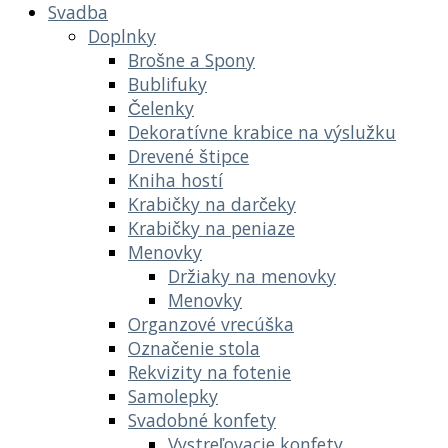
Svadba
Doplnky
Brošne a Spony
Bublifuky
Čelenky
Dekoratívne krabice na výslužku
Drevené štipce
Kniha hostí
Krabičky na darčeky
Krabičky na peniaze
Menovky
Držiaky na menovky
Menovky
Organzové vrecúška
Označenie stola
Rekvizity na fotenie
Samolepky
Svadobné konfety
Vystreľovacie konfety