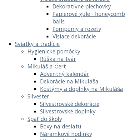
Dekoratívne plechovky
Papierové gule - honeycomb
balls
Pompomy a rozety
Visiace dekorácie
Sviatky a tradície
Hygienické pomôcky
Rúška na tvár
Mikuláš a Čert
Adventný kalendár
Dekorácie na Mikuláša
Kostýmy a doplnky na Mikuláša
Silvester
Silvestrovské dekorácie
Silvestrovské doplnky
Späť do školy
Boxy na desiatu
Náramkové hodinky