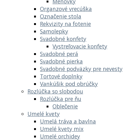
Menovky
Organzové vrecúška
Označenie stola
Rekvizity na fotenie
Samolepky
Svadobné konfety
Vystreľovacie konfety
Svadobné perá
Svadobné pierka
Svadobné podväzky pre nevesty
Tortové doplnky
Vankúšik pod obrúčky
Rozlúčka so slobodou
Rozlúčka pre ňu
Oblečenie
Umelé kvety
Umelá tráva a bavlna
Umelé kvety mix
Umelé orchidey