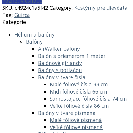
Pozrieť v eshope
SKU:
c4924c1a5f42
Category:
Kostýmy pre dievčatá
Tag:
Guirca
Kategórie
Hélium a balóny
Balóny
AirWalker balóny
Balón s priemerom 1 meter
Balónové girlandy
Balóny s potlačou
Balóny v tvare čísla
Malé fóliové čísla 33 cm
Midi fóliové čísla 66 cm
Samostojace fóliové čísla 74 cm
Veľké fóliové čísla 86 cm
Balóny v tvare písmena
Malé fóliové písmená
Veľké fóliové písmená