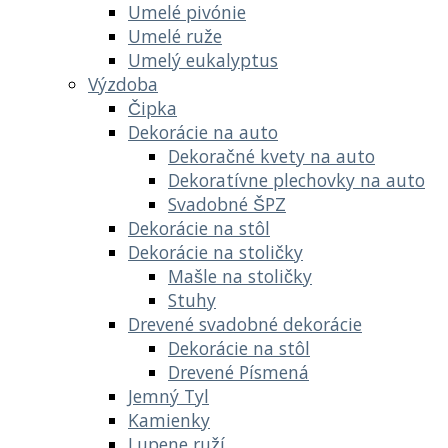
Umelé pivónie
Umelé ruže
Umelý eukalyptus
Výzdoba
Čipka
Dekorácie na auto
Dekoračné kvety na auto
Dekoratívne plechovky na auto
Svadobné ŠPZ
Dekorácie na stôl
Dekorácie na stoličky
Mašle na stoličky
Stuhy
Drevené svadobné dekorácie
Dekorácie na stôl
Drevené Písmená
Jemný Tyl
Kamienky
Lupene ruží