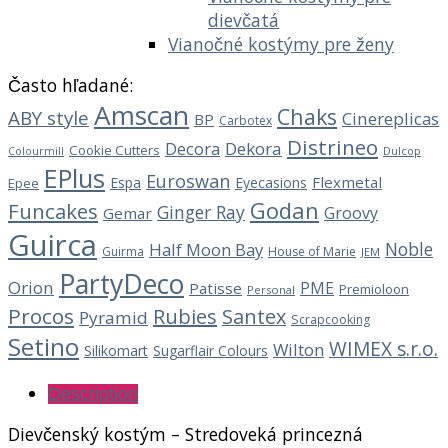
dievčatá
Vianočné kostýmy pre ženy
Často hľadané:
Amscan
Chaks
ABY style
Cinereplicas
BP
Carbotex
Distrineo
Decora
Dekora
Cookie Cutters
Dulcop
Colourmill
EPlus
Euroswan
Flexmetal
Espa
Eyecasions
Epee
Godan
Funcakes
Ginger Ray
Groovy
Gemar
Guirca
Noble
Half Moon Bay
Guirma
House of Marie
JEM
PartyDeco
Orion
PME
Patisse
Premioloon
Personal
Procos
Rubies
Santex
Pyramid
Scrapcooking
Setino
WIMEX s.r.o.
Wilton
Silikomart
Sugarflair Colours
Description
Dievčenský kostým – Stredoveká princezná