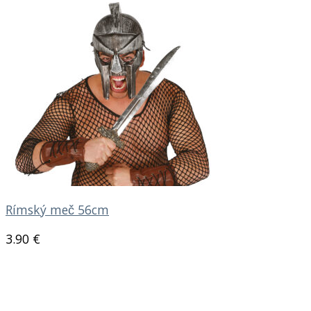
Rímský meč 56cm
3.90
€