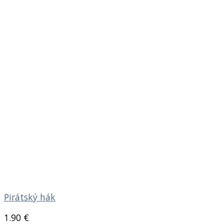
Pirátský hák
1.90
€