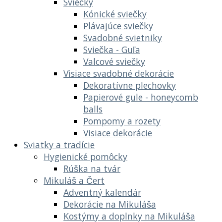
Sviečky
Kónické sviečky
Plávajúce sviečky
Svadobné svietniky
Sviečka - Guľa
Valcové sviečky
Visiace svadobné dekorácie
Dekoratívne plechovky
Papierové gule - honeycomb
balls
Pompomy a rozety
Visiace dekorácie
Sviatky a tradície
Hygienické pomôcky
Rúška na tvár
Mikuláš a Čert
Adventný kalendár
Dekorácie na Mikuláša
Kostýmy a doplnky na Mikuláša