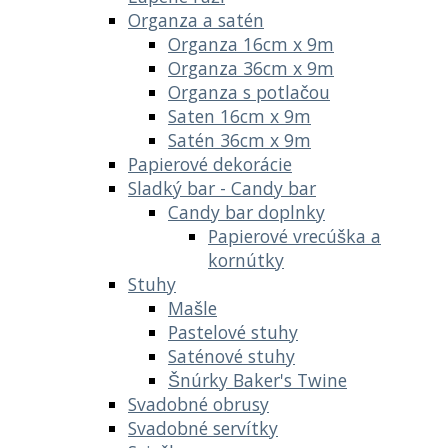
Organza a satén
Organza 16cm x 9m
Organza 36cm x 9m
Organza s potlačou
Saten 16cm x 9m
Satén 36cm x 9m
Papierové dekorácie
Sladký bar - Candy bar
Candy bar doplnky
Papierové vrecúška a
kornútky
Stuhy
Mašle
Pastelové stuhy
Saténové stuhy
Šnúrky Baker's Twine
Svadobné obrusy
Svadobné servítky