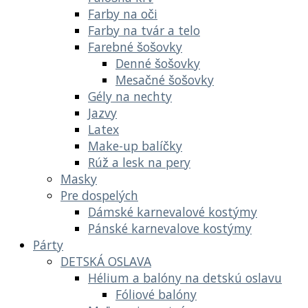
Farby na oči
Farby na tvár a telo
Farebné šošovky
Denné šošovky
Mesačné šošovky
Gély na nechty
Jazvy
Latex
Make-up balíčky
Rúž a lesk na pery
Masky
Pre dospelých
Dámské karnevalové kostýmy
Pánské karnevalove kostýmy
Párty
DETSKÁ OSLAVA
Hélium a balóny na detskú oslavu
Fóliové balóny