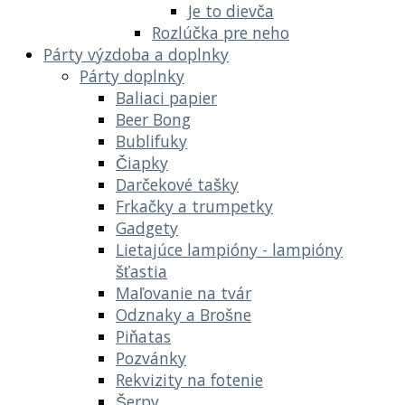
Je to dievča
Rozlúčka pre neho
Párty výzdoba a doplnky
Párty doplnky
Baliaci papier
Beer Bong
Bublifuky
Čiapky
Darčekové tašky
Frkačky a trumpetky
Gadgety
Lietajúce lampióny - lampióny
šťastia
Maľovanie na tvár
Odznaky a Brošne
Piňatas
Pozvánky
Rekvizity na fotenie
Šerpy