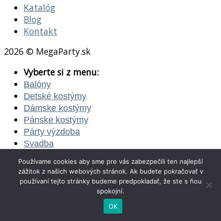
Katalóg
Blog
Kontakt
2026 © MegaParty.sk
Vyberte si z menu:
Balóny
Detské kostýmy
Dámske kostýmy
Pánske kostýmy
Párty výzdoba
Svadba
Katalóg
Používame cookies aby sme pre vás zabezpečili ten najlepší
Blog
zážitok z našich webových stránok. Ak budete pokračovať v
Kontakt
používaní tejto stránky budeme predpokladať, že ste s ňou
spokojní.
Login
OK