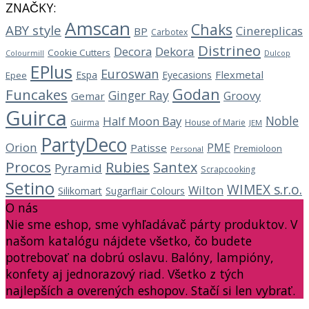
ZNAČKY:
Amscan
Chaks
ABY style
Cinereplicas
BP
Carbotex
Distrineo
Decora
Dekora
Cookie Cutters
Dulcop
Colourmill
EPlus
Euroswan
Flexmetal
Espa
Eyecasions
Epee
Godan
Funcakes
Ginger Ray
Groovy
Gemar
Guirca
Noble
Half Moon Bay
Guirma
House of Marie
JEM
PartyDeco
Orion
PME
Patisse
Premioloon
Personal
Procos
Rubies
Santex
Pyramid
Scrapcooking
Setino
WIMEX s.r.o.
Wilton
Silikomart
Sugarflair Colours
O nás
Nie sme eshop, sme vyhľadávač párty produktov. V
našom katalógu nájdete všetko, čo budete
potrebovať na dobrú oslavu. Balóny, lampióny,
konfety aj jednorazový riad. Všetko z tých
najlepších a overených eshopov. Stačí si len vybrať.