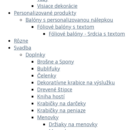
Visiace dekorácie
Personalizované produkty
Balóny s personalizovanou nálepkou
Fóliové balóny s textom
Fóliové balóny - Srdcia s textom
Rôzne
Svadba
Doplnky
Brošne a Spony
Bublifuky
Čelenky
Dekoratívne krabice na výslužku
Drevené štipce
Kniha hostí
Krabičky na darčeky
Krabičky na peniaze
Menovky
Držiaky na menovky