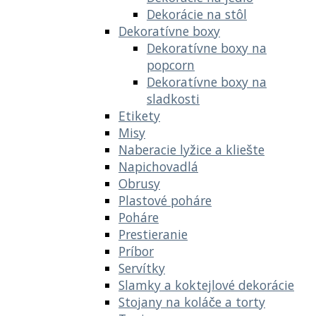
Dekorácie na stôl
Dekoratívne boxy
Dekoratívne boxy na
popcorn
Dekoratívne boxy na
sladkosti
Etikety
Misy
Naberacie lyžice a kliešte
Napichovadlá
Obrusy
Plastové poháre
Poháre
Prestieranie
Príbor
Servítky
Slamky a koktejlové dekorácie
Stojany na koláče a torty