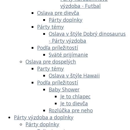
výzdoba - Futbal
Oslava pre dievča
Párty doplnky
Párty témy
Oslava v štýle Dobrý dinosaurus
- Párty výzdoba
Podľa príležitostí
Sväté prijímanie
Oslava pre dospelých
Party témy
Oslava v štýle Hawaii
Podľa príležitostí
Baby Shower
Je to chlapec
Je to dievča
Rozlúčka pre neho
Párty výzdoba a doplnky
Párty doplnky