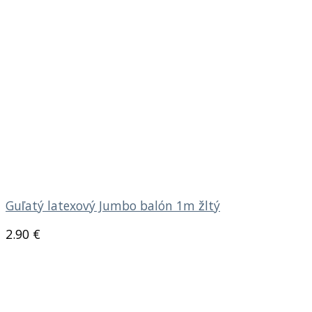
Guľatý latexový Jumbo balón 1m žltý
2.90
€