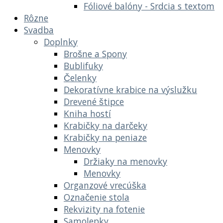
Fóliové balóny - Srdcia s textom
Rôzne
Svadba
Doplnky
Brošne a Spony
Bublifuky
Čelenky
Dekoratívne krabice na výslužku
Drevené štipce
Kniha hostí
Krabičky na darčeky
Krabičky na peniaze
Menovky
Držiaky na menovky
Menovky
Organzové vrecúška
Označenie stola
Rekvizity na fotenie
Samolepky