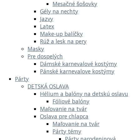
Mesačné šošovky
Gély na nechty
Jazvy
Latex
Make-up balíčky
Rúž a lesk na pery
Masky
Pre dospelých
Dámské karnevalové kostýmy
Pánské karnevalove kostýmy
Párty
DETSKÁ OSLAVA
Hélium a balóny na detskú oslavu
Fóliové balóny
Maľovanie na tvár
Oslava pre chlapca
Maľovanie na tvár
Párty témy
Párty narodeninová