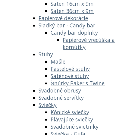
Saten 16cm x 9m
Satén 36cm x 9m
Papierové dekorácie
Sladký bar - Candy bar
Candy bar doplnky
Papierové vrecúška a
kornútky
Stuhy
Mašle
Pastelové stuhy
Saténové stuhy
Šnúrky Baker's Twine
Svadobné obrusy
Svadobné servítky
Sviečky
Kónické sviečky
Plávajúce sviečky
Svadobné svietniky
Sviečka - Guľa