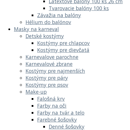
Latextové balóny 100 ks 26 cm
Tvarovacie balóny 100 ks
Závažia na balóny
Hélium do balónov
Masky na karneval
Detské kostýmy
Kostýmy pre chlapcov
Kostýmy pre dievčatá
Karnevalove parochne
Karnevalové zbrane
Kostýmy pre najmenších
Kostýmy pre páry
Kostýmy pre psov
Make-up
Falošná krv
Farby na oči
Farby na tvár a telo
Farebné šošovky
Denné šošovky