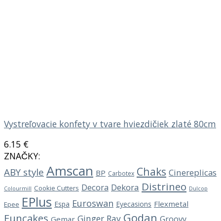
Vystreľovacie konfety v tvare hviezdičiek zlaté 80cm
6.15
€
ZNAČKY:
Amscan
Chaks
ABY style
Cinereplicas
BP
Carbotex
Distrineo
Decora
Dekora
Cookie Cutters
Dulcop
Colourmill
EPlus
Euroswan
Flexmetal
Espa
Eyecasions
Epee
Godan
Funcakes
Ginger Ray
Groovy
Gemar