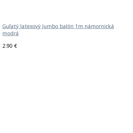
Guľatý latexový Jumbo balón 1m námornická
modrá
2.90
€