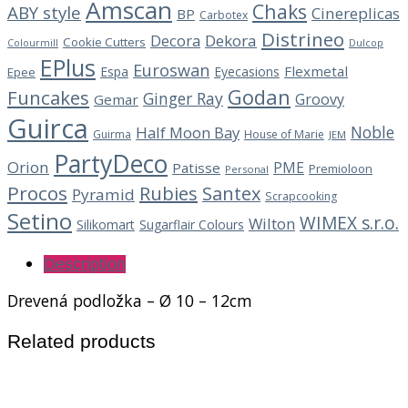
Amscan
Chaks
ABY style
Cinereplicas
BP
Carbotex
Distrineo
Decora
Dekora
Cookie Cutters
Dulcop
Colourmill
EPlus
Euroswan
Flexmetal
Espa
Eyecasions
Epee
Godan
Funcakes
Ginger Ray
Groovy
Gemar
Guirca
Noble
Half Moon Bay
Guirma
House of Marie
JEM
PartyDeco
Orion
PME
Patisse
Premioloon
Personal
Procos
Rubies
Santex
Pyramid
Scrapcooking
Setino
WIMEX s.r.o.
Wilton
Silikomart
Sugarflair Colours
Description
Drevená podložka – Ø 10 – 12cm
Related products