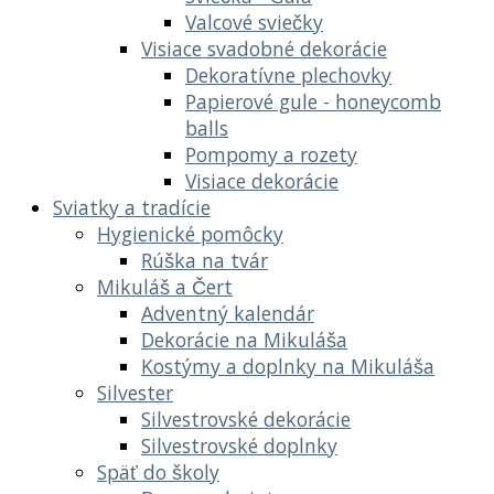
Valcové sviečky
Visiace svadobné dekorácie
Dekoratívne plechovky
Papierové gule - honeycomb
balls
Pompomy a rozety
Visiace dekorácie
Sviatky a tradície
Hygienické pomôcky
Rúška na tvár
Mikuláš a Čert
Adventný kalendár
Dekorácie na Mikuláša
Kostýmy a doplnky na Mikuláša
Silvester
Silvestrovské dekorácie
Silvestrovské doplnky
Späť do školy