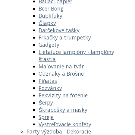
Baliaci papier
Beer Bong
Bublifuky
Čiapky
Darčekové tašky
Frkačky a trumpetky
Gadgety
Lietajúce lampióny - lampióny
šťastia
Maľovanie na tvár
Odznaky a Brošne
Piňatas
Pozvánky
Rekvizity na fotenie
Šerpy
Škrabošky a masky
Spreje
Vystreľovacie konfety
Party výzdoba - Dekoracie