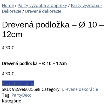
Home
/
Párty výzdoba a doplnky
/
Party výzdoba -
Dekoracie
/
Drevené dekorácie
Drevená podložka – Ø 10 –
12cm
4.30
€
Drevená podložka – Ø 10 – 12cm
4.30
€
Pozrieť v eshope
SKU:
9859e60255e8
Category:
Drevené dekorácie
Tag:
PartyDeco
Kategórie