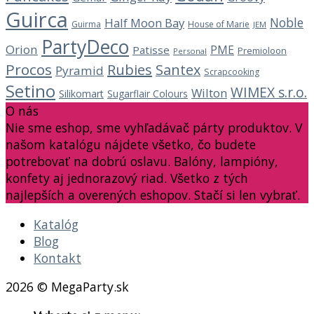
Guirca
Noble
Half Moon Bay
Guirma
House of Marie
JEM
PartyDeco
Orion
PME
Patisse
Premioloon
Personal
Procos
Rubies
Santex
Pyramid
Scrapcooking
Setino
WIMEX s.r.o.
Wilton
Silikomart
Sugarflair Colours
O nás
Nie sme eshop, sme vyhľadávač párty produktov. V
našom katalógu nájdete všetko, čo budete
potrebovať na dobrú oslavu. Balóny, lampióny,
konfety aj jednorazový riad. Všetko z tých
najlepších a overených eshopov. Stačí si len vybrať.
Katalóg
Blog
Kontakt
2026 © MegaParty.sk