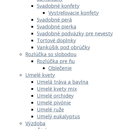
Svadobné konfety
Vystreľovacie konfety
Svadobné perá
Svadobné pierka
Svadobné podväzky pre nevesty
Tortové doplnky
Vankúšik pod obrúčky
Rozlúčka so slobodou
Rozlúčka pre ňu
Oblečenie
Umelé kvety
Umelá tráva a bavlna
Umelé kvety mix
Umelé orchidey
Umelé pivónie
Umelé ruže
Umelý eukalyptus
Výzdoba