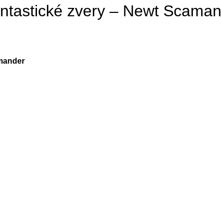
ntastické zvery – Newt Scama
amander