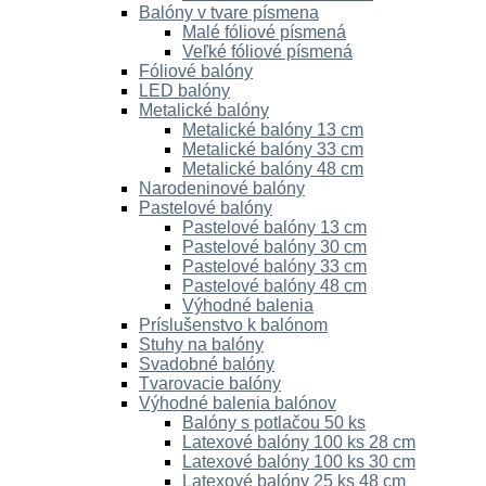
Balóny v tvare písmena
Malé fóliové písmená
Veľké fóliové písmená
Fóliové balóny
LED balóny
Metalické balóny
Metalické balóny 13 cm
Metalické balóny 33 cm
Metalické balóny 48 cm
Narodeninové balóny
Pastelové balóny
Pastelové balóny 13 cm
Pastelové balóny 30 cm
Pastelové balóny 33 cm
Pastelové balóny 48 cm
Výhodné balenia
Príslušenstvo k balónom
Stuhy na balóny
Svadobné balóny
Tvarovacie balóny
Výhodné balenia balónov
Balóny s potlačou 50 ks
Latexové balóny 100 ks 28 cm
Latexové balóny 100 ks 30 cm
Latexové balóny 25 ks 48 cm