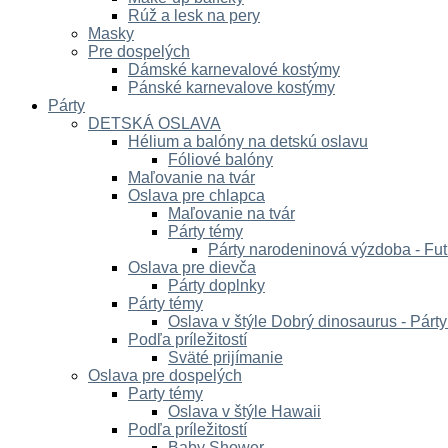
Rúž a lesk na pery
Masky
Pre dospelých
Dámské karnevalové kostýmy
Pánské karnevalove kostýmy
Párty
DETSKÁ OSLAVA
Hélium a balóny na detskú oslavu
Fóliové balóny
Maľovanie na tvár
Oslava pre chlapca
Maľovanie na tvár
Párty témy
Párty narodeninová výzdoba - Fut
Oslava pre dievča
Párty doplnky
Párty témy
Oslava v štýle Dobrý dinosaurus - Párt
Podľa príležitostí
Sväté prijímanie
Oslava pre dospelých
Party témy
Oslava v štýle Hawaii
Podľa príležitostí
Baby Shower