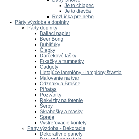
Je to chlapec
Je to dievča
Rozlúčka pre neho
Párty výzdoba a doplnky
Párty doplnky
Baliaci papier
Beer Bong
Bublifuky
Čiapky
Darčekové tašky
Frkačky a trumpetky
Gadgety
Lietajúce lampióny - lampióny šťastia
Maľovanie na tvár
Odznaky a Brošne
Piňatas
Pozvánky
Rekvizity na fotenie
Šerpy
Škrabošky a masky
Spreje
Vystreľovacie konfety
Party výzdoba - Dekoracie
Dekoratívne panely