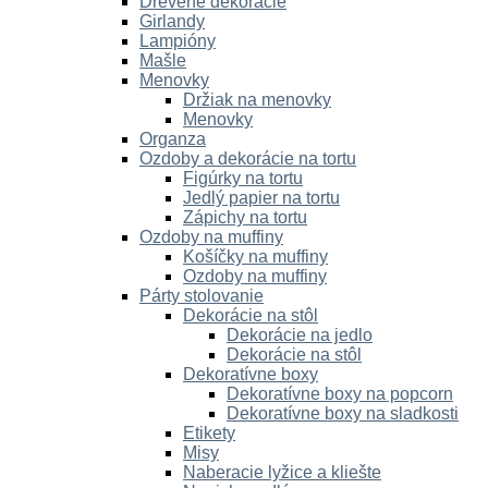
Drevené dekorácie
Girlandy
Lampióny
Mašle
Menovky
Držiak na menovky
Menovky
Organza
Ozdoby a dekorácie na tortu
Figúrky na tortu
Jedlý papier na tortu
Zápichy na tortu
Ozdoby na muffiny
Košíčky na muffiny
Ozdoby na muffiny
Párty stolovanie
Dekorácie na stôl
Dekorácie na jedlo
Dekorácie na stôl
Dekoratívne boxy
Dekoratívne boxy na popcorn
Dekoratívne boxy na sladkosti
Etikety
Misy
Naberacie lyžice a kliešte