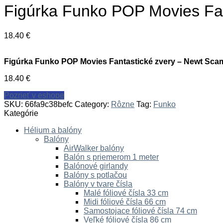
Figúrka Funko POP Movies Fa
18.40
€
Figúrka Funko POP Movies Fantastické zvery – Newt Sc
18.40
€
Pozrieť v eshope
SKU:
66fa9c38befc
Category:
Rôzne
Tag:
Funko
Kategórie
Hélium a balóny
Balóny
AirWalker balóny
Balón s priemerom 1 meter
Balónové girlandy
Balóny s potlačou
Balóny v tvare čísla
Malé fóliové čísla 33 cm
Midi fóliové čísla 66 cm
Samostojace fóliové čísla 74 cm
Veľké fóliové čísla 86 cm