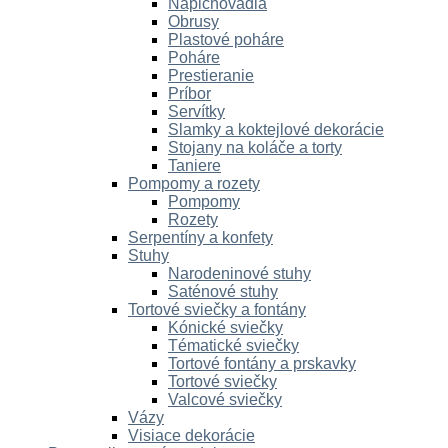
Napichovadlá
Obrusy
Plastové poháre
Poháre
Prestieranie
Príbor
Servítky
Slamky a koktejlové dekorácie
Stojany na koláče a torty
Taniere
Pompomy a rozety
Pompomy
Rozety
Serpentíny a konfety
Stuhy
Narodeninové stuhy
Saténové stuhy
Tortové sviečky a fontány
Kónické sviečky
Tématické sviečky
Tortové fontány a prskavky
Tortové sviečky
Valcové sviečky
Vázy
Visiace dekorácie