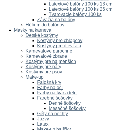
Latextové balóny 100 ks 13 cm
Latextové balóny 100 ks 26 cm
Tvarovacie balóny 100 ks
Závažia na balóny
Hélium do balónov
Masky na karneval
Detské kostýmy
Kostýmy pre chlapcov
Kostýmy pre dievčatá
Karnevalove parochne
Karnevalové zbrane
Kostýmy pre najmenších
Kostýmy pre páry
Kostýmy pre psov
Make-up
Falošná krv
Farby na oči
Farby na tvár a telo
Farebné šošovky
Denné šošovky
Mesačné šošovky
Gély na nechty
Jazvy
Latex
Make-up balíčky