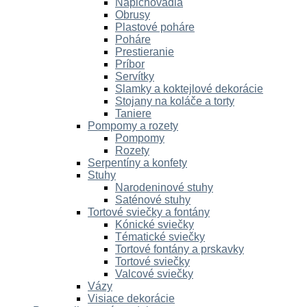
Napichovadlá
Obrusy
Plastové poháre
Poháre
Prestieranie
Príbor
Servítky
Slamky a koktejlové dekorácie
Stojany na koláče a torty
Taniere
Pompomy a rozety
Pompomy
Rozety
Serpentíny a konfety
Stuhy
Narodeninové stuhy
Saténové stuhy
Tortové sviečky a fontány
Kónické sviečky
Tématické sviečky
Tortové fontány a prskavky
Tortové sviečky
Valcové sviečky
Vázy
Visiace dekorácie