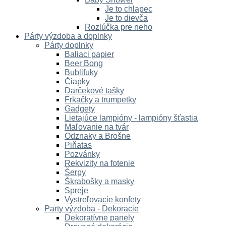
Je to chlapec
Je to dievča
Rozlúčka pre neho
Párty výzdoba a doplnky
Párty doplnky
Baliaci papier
Beer Bong
Bublifuky
Čiapky
Darčekové tašky
Frkačky a trumpetky
Gadgety
Lietajúce lampióny - lampióny šťastia
Maľovanie na tvár
Odznaky a Brošne
Piňatas
Pozvánky
Rekvizity na fotenie
Šerpy
Škrabošky a masky
Spreje
Vystreľovacie konfety
Party výzdoba - Dekoracie
Dekoratívne panely