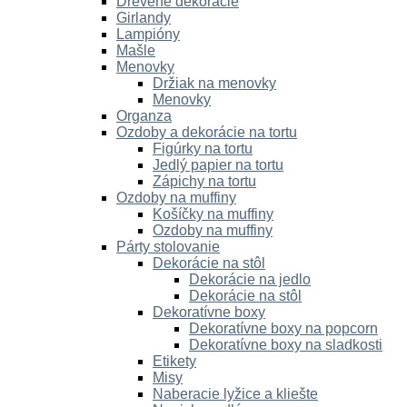
Drevené dekorácie
Girlandy
Lampióny
Mašle
Menovky
Držiak na menovky
Menovky
Organza
Ozdoby a dekorácie na tortu
Figúrky na tortu
Jedlý papier na tortu
Zápichy na tortu
Ozdoby na muffiny
Košíčky na muffiny
Ozdoby na muffiny
Párty stolovanie
Dekorácie na stôl
Dekorácie na jedlo
Dekorácie na stôl
Dekoratívne boxy
Dekoratívne boxy na popcorn
Dekoratívne boxy na sladkosti
Etikety
Misy
Naberacie lyžice a kliešte