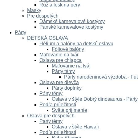
Rúž a lesk na pery
Masky
Pre dospelých
Dámské karnevalové kostýmy
Pánské karnevalove kostýmy
Párty
DETSKÁ OSLAVA
Hélium a balóny na detskú oslavu
Fóliové balóny
Maľovanie na tvár
Oslava pre chlapca
Maľovanie na tvár
Párty témy
Párty narodeninová výzdoba - Fut
Oslava pre dievča
Párty doplnky
Párty témy
Oslava v štýle Dobrý dinosaurus - Párt
Podľa príležitostí
Sväté prijímanie
Oslava pre dospelých
Party témy
Oslava v štýle Hawaii
Podľa príležitostí
Baby Shower