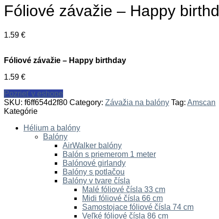
Fóliové závažie – Happy birth
1.59
€
Fóliové závažie – Happy birthday
1.59
€
Pozrieť v eshope
SKU:
f6ff654d2f80
Category:
Závažia na balóny
Tag:
Amscan
Kategórie
Hélium a balóny
Balóny
AirWalker balóny
Balón s priemerom 1 meter
Balónové girlandy
Balóny s potlačou
Balóny v tvare čísla
Malé fóliové čísla 33 cm
Midi fóliové čísla 66 cm
Samostojace fóliové čísla 74 cm
Veľké fóliové čísla 86 cm