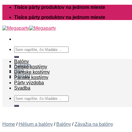
Skip
Tisíce párty produktov na jednom mieste
to
Tisíce párty produktov na jednom mieste
content
Search
for:
Balóny
Katalóg
Detské kostýmy
Blog
Dámske kostýmy
Kontakt
Pánske kostýmy
Párty výzdoba
Svadba
Search
for:
Home
/
Hélium a balóny
/
Balóny
/
Závažia na balóny