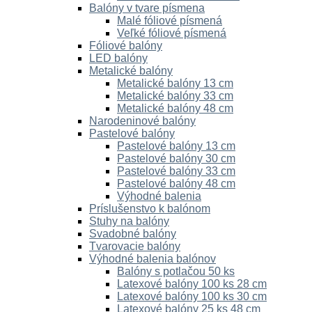
Balóny v tvare písmena
Malé fóliové písmená
Veľké fóliové písmená
Fóliové balóny
LED balóny
Metalické balóny
Metalické balóny 13 cm
Metalické balóny 33 cm
Metalické balóny 48 cm
Narodeninové balóny
Pastelové balóny
Pastelové balóny 13 cm
Pastelové balóny 30 cm
Pastelové balóny 33 cm
Pastelové balóny 48 cm
Výhodné balenia
Príslušenstvo k balónom
Stuhy na balóny
Svadobné balóny
Tvarovacie balóny
Výhodné balenia balónov
Balóny s potlačou 50 ks
Latexové balóny 100 ks 28 cm
Latexové balóny 100 ks 30 cm
Latexové balóny 25 ks 48 cm