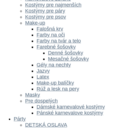
Kostýmy pre najmenších
Kostýmy pre páry
Kostýmy pre psov
Make-up
Falošná krv
Farby na oči
Farby na tvár a telo
Farebné šošovky
Denné šošovky
Mesačné šošovky
Gély na nechty
Jazvy
Latex
Make-up balíčky
Rúž a lesk na pery
Masky
Pre dospelých
Dámské karnevalové kostýmy
Pánské karnevalove kostýmy
Párty
DETSKÁ OSLAVA