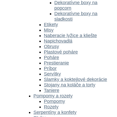
Dekoratívne boxy na
popcorn
Dekoratívne boxy na
sladkosti
Etikety
Misy
Naberacie lyžice a kliešte
Napichovadlá
Obrusy
Plastové poháre
Poháre
Prestieranie
Príbor
Servítky
Slamky a koktejlové dekorácie
Stojany na koláče a torty
Taniere
Pompomy a rozety
Pompomy
Rozety
Serpentíny a konfety