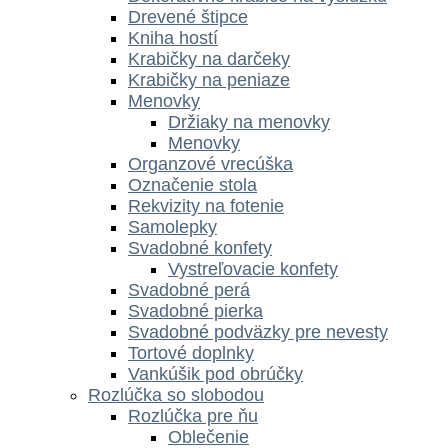
Drevené štipce
Kniha hostí
Krabičky na darčeky
Krabičky na peniaze
Menovky
Držiaky na menovky
Menovky
Organzové vrecúška
Označenie stola
Rekvizity na fotenie
Samolepky
Svadobné konfety
Vystreľovacie konfety
Svadobné perá
Svadobné pierka
Svadobné podväzky pre nevesty
Tortové doplnky
Vankúšik pod obrúčky
Rozlúčka so slobodou
Rozlúčka pre ňu
Oblečenie