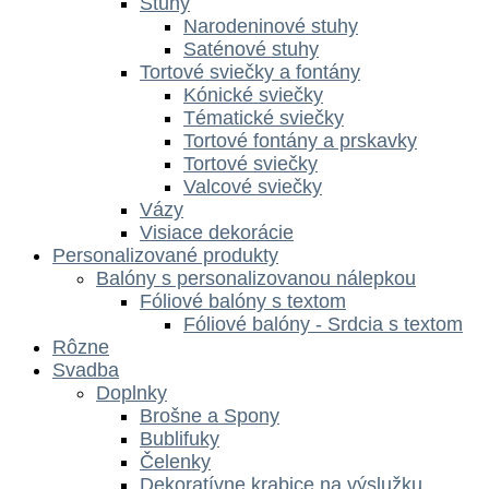
Stuhy
Narodeninové stuhy
Saténové stuhy
Tortové sviečky a fontány
Kónické sviečky
Tématické sviečky
Tortové fontány a prskavky
Tortové sviečky
Valcové sviečky
Vázy
Visiace dekorácie
Personalizované produkty
Balóny s personalizovanou nálepkou
Fóliové balóny s textom
Fóliové balóny - Srdcia s textom
Rôzne
Svadba
Doplnky
Brošne a Spony
Bublifuky
Čelenky
Dekoratívne krabice na výslužku