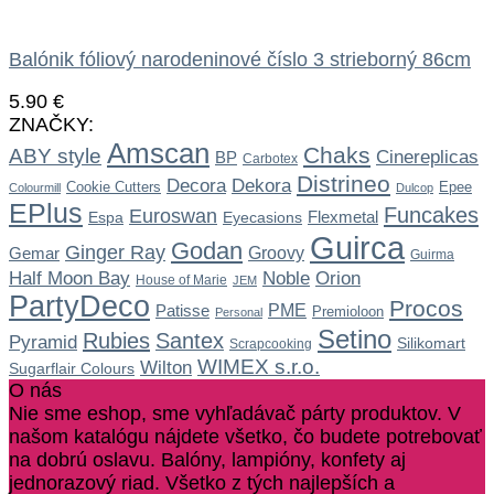
Balónik fóliový narodeninové číslo 3 strieborný 86cm
5.90
€
ZNAČKY:
Amscan
Chaks
ABY style
Cinereplicas
BP
Carbotex
Distrineo
Dekora
Decora
Cookie Cutters
Epee
Colourmill
Dulcop
EPlus
Funcakes
Euroswan
Flexmetal
Espa
Eyecasions
Guirca
Godan
Ginger Ray
Gemar
Groovy
Guirma
Noble
Half Moon Bay
Orion
House of Marie
JEM
PartyDeco
Procos
Patisse
PME
Premioloon
Personal
Setino
Rubies
Santex
Pyramid
Silikomart
Scrapcooking
WIMEX s.r.o.
Wilton
Sugarflair Colours
O nás
Nie sme eshop, sme vyhľadávač párty produktov. V
našom katalógu nájdete všetko, čo budete potrebovať
na dobrú oslavu. Balóny, lampióny, konfety aj
jednorazový riad. Všetko z tých najlepších a