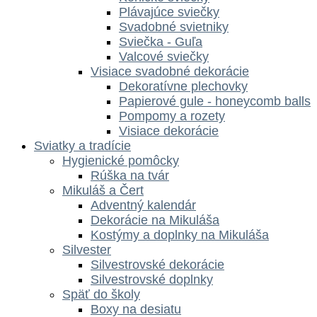
Plávajúce sviečky
Svadobné svietniky
Sviečka - Guľa
Valcové sviečky
Visiace svadobné dekorácie
Dekoratívne plechovky
Papierové gule - honeycomb balls
Pompomy a rozety
Visiace dekorácie
Sviatky a tradície
Hygienické pomôcky
Rúška na tvár
Mikuláš a Čert
Adventný kalendár
Dekorácie na Mikuláša
Kostýmy a doplnky na Mikuláša
Silvester
Silvestrovské dekorácie
Silvestrovské doplnky
Späť do školy
Boxy na desiatu