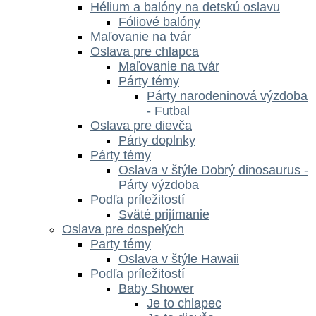
Hélium a balóny na detskú oslavu
Fóliové balóny
Maľovanie na tvár
Oslava pre chlapca
Maľovanie na tvár
Párty témy
Párty narodeninová výzdoba
- Futbal
Oslava pre dievča
Párty doplnky
Párty témy
Oslava v štýle Dobrý dinosaurus -
Párty výzdoba
Podľa príležitostí
Sväté prijímanie
Oslava pre dospelých
Party témy
Oslava v štýle Hawaii
Podľa príležitostí
Baby Shower
Je to chlapec