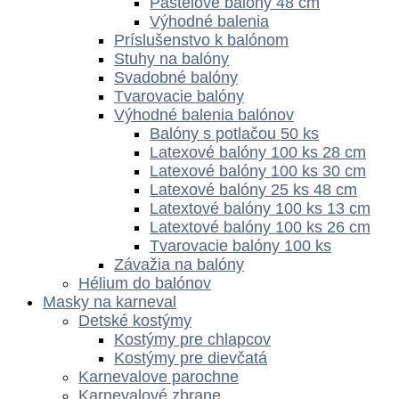
Pastelové balóny 48 cm
Výhodné balenia
Príslušenstvo k balónom
Stuhy na balóny
Svadobné balóny
Tvarovacie balóny
Výhodné balenia balónov
Balóny s potlačou 50 ks
Latexové balóny 100 ks 28 cm
Latexové balóny 100 ks 30 cm
Latexové balóny 25 ks 48 cm
Latextové balóny 100 ks 13 cm
Latextové balóny 100 ks 26 cm
Tvarovacie balóny 100 ks
Závažia na balóny
Hélium do balónov
Masky na karneval
Detské kostýmy
Kostýmy pre chlapcov
Kostýmy pre dievčatá
Karnevalove parochne
Karnevalové zbrane