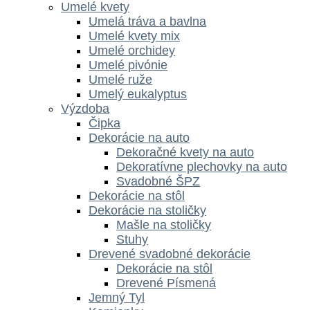
Umelé kvety
Umelá tráva a bavlna
Umelé kvety mix
Umelé orchidey
Umelé pivónie
Umelé ruže
Umelý eukalyptus
Výzdoba
Čipka
Dekorácie na auto
Dekoračné kvety na auto
Dekoratívne plechovky na auto
Svadobné ŠPZ
Dekorácie na stôl
Dekorácie na stoličky
Mašle na stoličky
Stuhy
Drevené svadobné dekorácie
Dekorácie na stôl
Drevené Písmená
Jemný Tyl