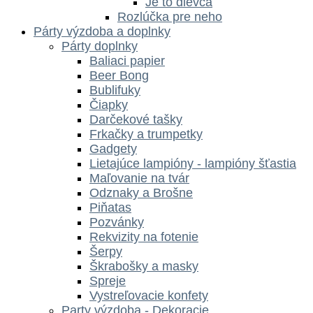
Je to dievča
Rozlúčka pre neho
Párty výzdoba a doplnky
Párty doplnky
Baliaci papier
Beer Bong
Bublifuky
Čiapky
Darčekové tašky
Frkačky a trumpetky
Gadgety
Lietajúce lampióny - lampióny šťastia
Maľovanie na tvár
Odznaky a Brošne
Piňatas
Pozvánky
Rekvizity na fotenie
Šerpy
Škrabošky a masky
Spreje
Vystreľovacie konfety
Party výzdoba - Dekoracie