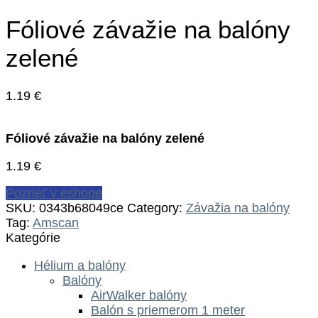
Fóliové závažie na balóny
zelené
1.19
€
Fóliové závažie na balóny zelené
1.19
€
Pozrieť v eshope
SKU:
0343b68049ce
Category:
Závažia na balóny
Tag:
Amscan
Kategórie
Hélium a balóny
Balóny
AirWalker balóny
Balón s priemerom 1 meter