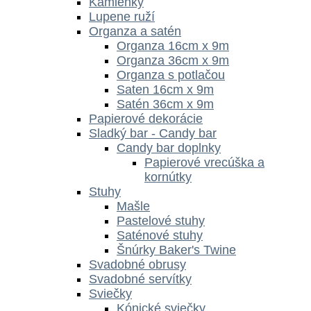
Kamienky
Lupene ruží
Organza a satén
Organza 16cm x 9m
Organza 36cm x 9m
Organza s potlačou
Saten 16cm x 9m
Satén 36cm x 9m
Papierové dekorácie
Sladký bar - Candy bar
Candy bar doplnky
Papierové vrecúška a
kornútky
Stuhy
Mašle
Pastelové stuhy
Saténové stuhy
Šnúrky Baker's Twine
Svadobné obrusy
Svadobné servítky
Sviečky
Kónické sviečky