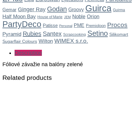
Guirca
Godan
Ginger Ray
Gemar
Groovy
Guirma
Noble
Half Moon Bay
Orion
House of Marie
JEM
PartyDeco
Procos
Patisse
PME
Premioloon
Personal
Setino
Rubies
Santex
Pyramid
Silikomart
Scrapcooking
WIMEX s.r.o.
Wilton
Sugarflair Colours
Description
Fóliové závažie na balóny zelené
Related products