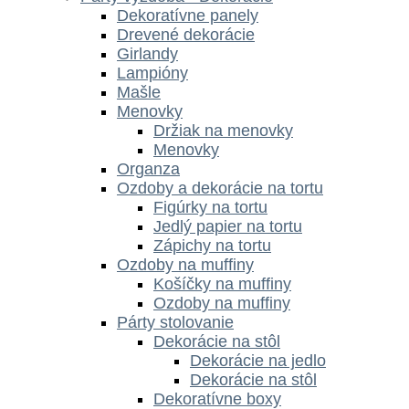
Dekoratívne panely
Drevené dekorácie
Girlandy
Lampióny
Mašle
Menovky
Držiak na menovky
Menovky
Organza
Ozdoby a dekorácie na tortu
Figúrky na tortu
Jedlý papier na tortu
Zápichy na tortu
Ozdoby na muffiny
Košíčky na muffiny
Ozdoby na muffiny
Párty stolovanie
Dekorácie na stôl
Dekorácie na jedlo
Dekorácie na stôl
Dekoratívne boxy