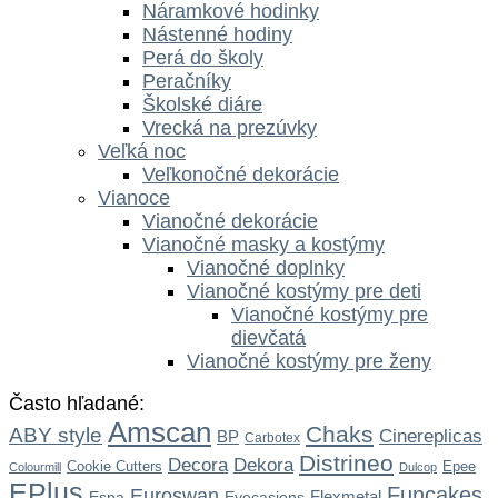
Náramkové hodinky
Nástenné hodiny
Perá do školy
Peračníky
Školské diáre
Vrecká na prezúvky
Veľká noc
Veľkonočné dekorácie
Vianoce
Vianočné dekorácie
Vianočné masky a kostýmy
Vianočné doplnky
Vianočné kostýmy pre deti
Vianočné kostýmy pre
dievčatá
Vianočné kostýmy pre ženy
Často hľadané:
Amscan
Chaks
ABY style
Cinereplicas
BP
Carbotex
Distrineo
Dekora
Decora
Cookie Cutters
Epee
Colourmill
Dulcop
EPlus
Funcakes
Euroswan
Flexmetal
Espa
Eyecasions