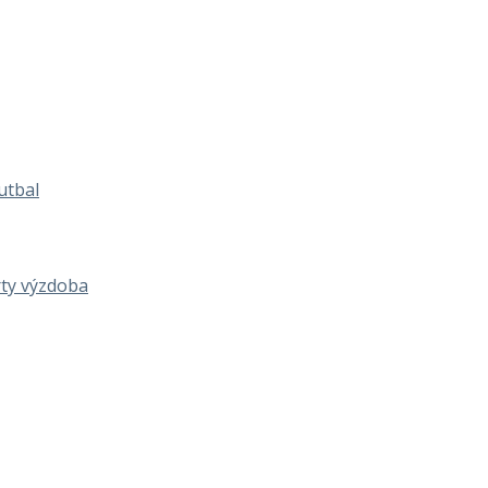
utbal
rty výzdoba