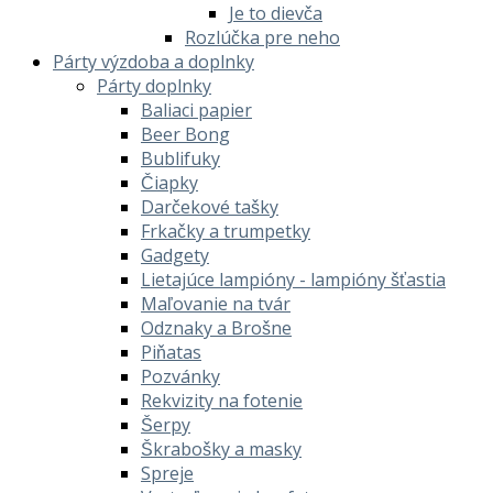
Je to dievča
Rozlúčka pre neho
Párty výzdoba a doplnky
Párty doplnky
Baliaci papier
Beer Bong
Bublifuky
Čiapky
Darčekové tašky
Frkačky a trumpetky
Gadgety
Lietajúce lampióny - lampióny šťastia
Maľovanie na tvár
Odznaky a Brošne
Piňatas
Pozvánky
Rekvizity na fotenie
Šerpy
Škrabošky a masky
Spreje