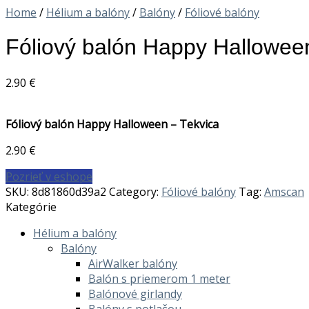
Home
/
Hélium a balóny
/
Balóny
/
Fóliové balóny
Fóliový balón Happy Hallowee
2.90
€
Fóliový balón Happy Halloween – Tekvica
2.90
€
Pozrieť v eshope
SKU:
8d81860d39a2
Category:
Fóliové balóny
Tag:
Amscan
Kategórie
Hélium a balóny
Balóny
AirWalker balóny
Balón s priemerom 1 meter
Balónové girlandy
Balóny s potlačou