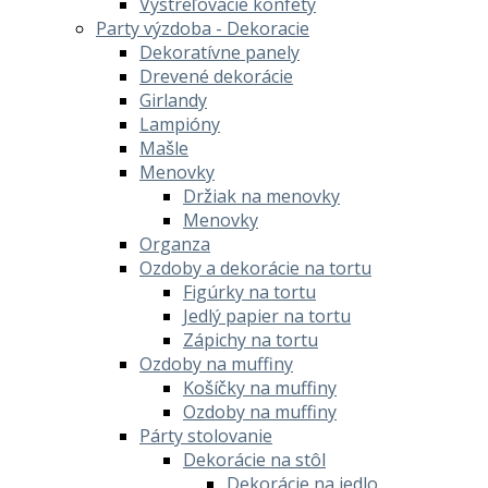
Vystreľovacie konfety
Party výzdoba - Dekoracie
Dekoratívne panely
Drevené dekorácie
Girlandy
Lampióny
Mašle
Menovky
Držiak na menovky
Menovky
Organza
Ozdoby a dekorácie na tortu
Figúrky na tortu
Jedlý papier na tortu
Zápichy na tortu
Ozdoby na muffiny
Košíčky na muffiny
Ozdoby na muffiny
Párty stolovanie
Dekorácie na stôl
Dekorácie na jedlo