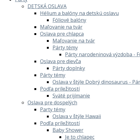
DETSKÁ OSLAVA
Hélium a balóny na detskú oslavu
Fóliové balóny
Maľovanie na tvár
Oslava pre chlapca
Maľovanie na tvár
Párty témy
Párty narodeninová výzdoba - F
Oslava pre dievča
Párty doplnky
Párty témy
Oslava v štýle Dobrý dinosaurus - Pá
Podľa príležitostí
Sväté prijímanie
Oslava pre dospelých
Party témy
Oslava v štýle Hawaii
Podľa príležitostí
Baby Shower
Je to chlapec