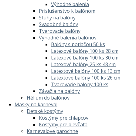
Výhodné balenia
Príslušenstvo k balónom
Stuhy na balóny
Svadobné balóny
Tvarovacie balóny
Výhodné balenia balónov
Balóny s potlačou 50 ks
Latexové balóny 100 ks 28 cm
Latexové balóny 100 ks 30 cm
Latexové balóny 25 ks 48 cm
Latextové balóny 100 ks 13 cm
Latextové balóny 100 ks 26 cm
Tvarovacie balóny 100 ks
Závažia na balóny
Hélium do balónov
Masky na karneval
Detské kostýmy
Kostýmy pre chlapcov
Kostýmy pre dievčatá
Karnevalove parochne