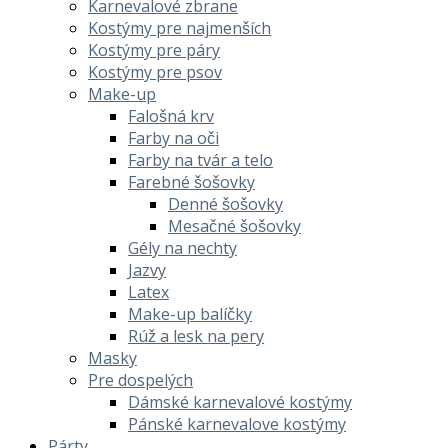
Karnevalové zbrane
Kostýmy pre najmenších
Kostýmy pre páry
Kostýmy pre psov
Make-up
Falošná krv
Farby na oči
Farby na tvár a telo
Farebné šošovky
Denné šošovky
Mesačné šošovky
Gély na nechty
Jazvy
Latex
Make-up balíčky
Rúž a lesk na pery
Masky
Pre dospelých
Dámské karnevalové kostýmy
Pánské karnevalove kostýmy
Párty