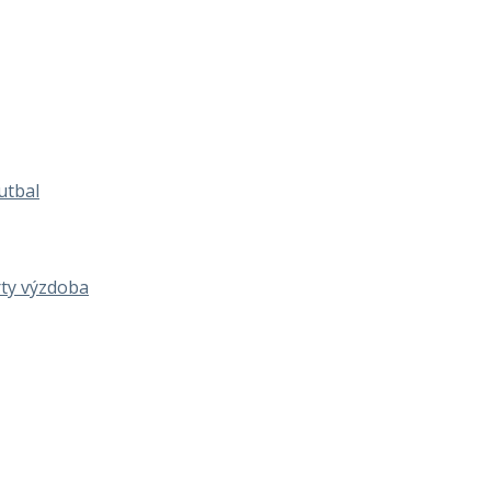
utbal
rty výzdoba