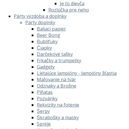
Je to dievča
Rozlúčka pre neho
Párty výzdoba a doplnky
Párty doplnky
Baliaci papier
Beer Bong
Bublifuky
Čiapky
Darčekové tašky
Frkačky a trumpetky
Gadgety
Lietajúce lampióny - lampióny šťastia
Maľovanie na tvár
Odznaky a Brošne
Piňatas
Pozvánky
Rekvizity na fotenie
Šerpy
Škrabošky a masky
Spreje