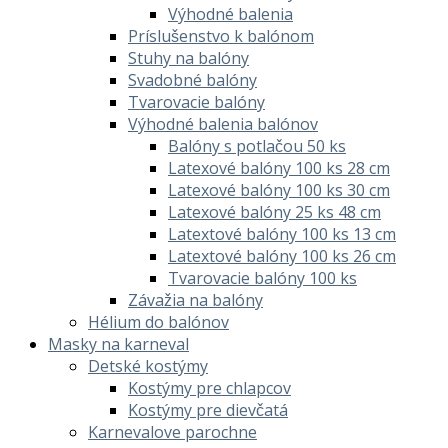
Výhodné balenia
Príslušenstvo k balónom
Stuhy na balóny
Svadobné balóny
Tvarovacie balóny
Výhodné balenia balónov
Balóny s potlačou 50 ks
Latexové balóny 100 ks 28 cm
Latexové balóny 100 ks 30 cm
Latexové balóny 25 ks 48 cm
Latextové balóny 100 ks 13 cm
Latextové balóny 100 ks 26 cm
Tvarovacie balóny 100 ks
Závažia na balóny
Hélium do balónov
Masky na karneval
Detské kostýmy
Kostýmy pre chlapcov
Kostýmy pre dievčatá
Karnevalove parochne