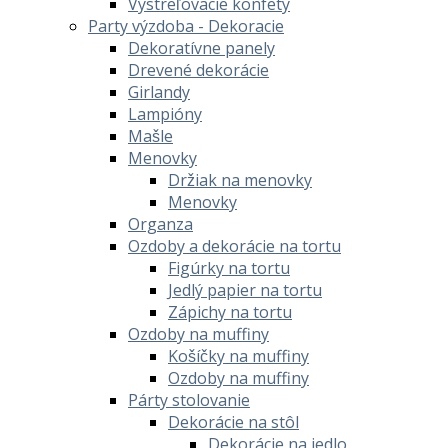
Vystreľovacie konfety
Party výzdoba - Dekoracie
Dekoratívne panely
Drevené dekorácie
Girlandy
Lampióny
Mašle
Menovky
Držiak na menovky
Menovky
Organza
Ozdoby a dekorácie na tortu
Figúrky na tortu
Jedlý papier na tortu
Zápichy na tortu
Ozdoby na muffiny
Košíčky na muffiny
Ozdoby na muffiny
Párty stolovanie
Dekorácie na stôl
Dekorácie na jedlo