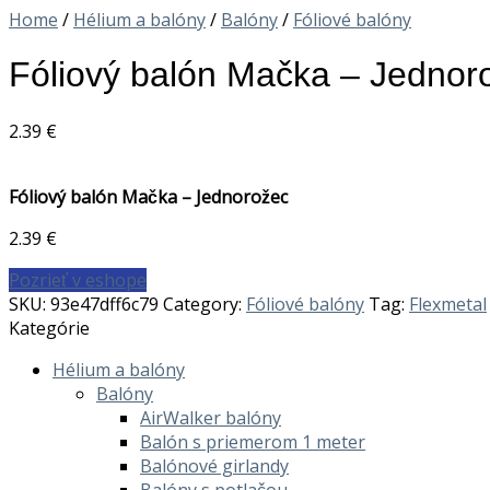
Home
/
Hélium a balóny
/
Balóny
/
Fóliové balóny
Fóliový balón Mačka – Jednor
2.39
€
Fóliový balón Mačka – Jednorožec
2.39
€
Pozrieť v eshope
SKU:
93e47dff6c79
Category:
Fóliové balóny
Tag:
Flexmetal
Kategórie
Hélium a balóny
Balóny
AirWalker balóny
Balón s priemerom 1 meter
Balónové girlandy
Balóny s potlačou