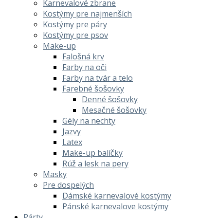
Karnevalové zbrane
Kostýmy pre najmenších
Kostýmy pre páry
Kostýmy pre psov
Make-up
Falošná krv
Farby na oči
Farby na tvár a telo
Farebné šošovky
Denné šošovky
Mesačné šošovky
Gély na nechty
Jazvy
Latex
Make-up balíčky
Rúž a lesk na pery
Masky
Pre dospelých
Dámské karnevalové kostýmy
Pánské karnevalove kostýmy
Párty