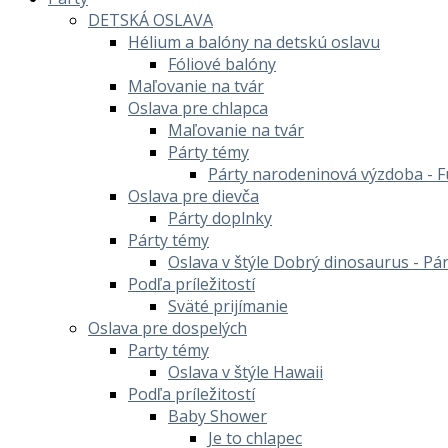
DETSKÁ OSLAVA
Hélium a balóny na detskú oslavu
Fóliové balóny
Maľovanie na tvár
Oslava pre chlapca
Maľovanie na tvár
Párty témy
Párty narodeninová výzdoba - F
Oslava pre dievča
Párty doplnky
Párty témy
Oslava v štýle Dobrý dinosaurus - Pá
Podľa príležitostí
Sväté prijímanie
Oslava pre dospelých
Party témy
Oslava v štýle Hawaii
Podľa príležitostí
Baby Shower
Je to chlapec