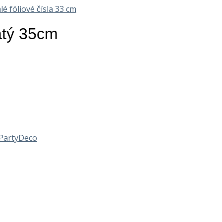
é fóliové čísla 33 cm
latý 35cm
PartyDeco