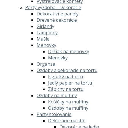
Vystreľovacie konfety
Party výzdoba - Dekoracie
Dekoratívne panely
Drevené dekorácie
Girlandy
Lampióny
Mašle
Menovky
Držiak na menovky
Menovky
Organza
Ozdoby a dekorácie na tortu
Figúrky na tortu
Jedlý papier na tortu
Zápichy na tortu
Ozdoby na muffiny
Košíčky na muffiny
Ozdoby na muffiny
Párty stolovanie
Dekorácie na stôl
Dekorácie na jedlo