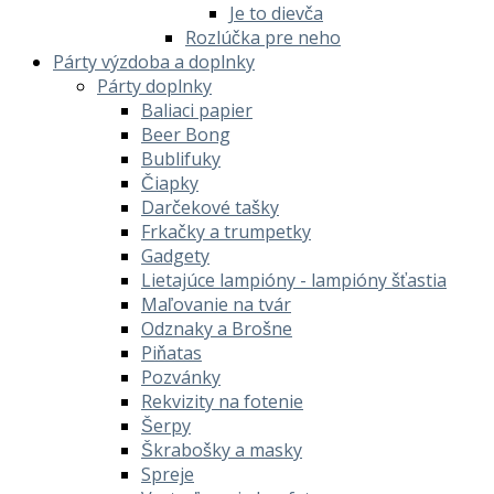
Je to dievča
Rozlúčka pre neho
Párty výzdoba a doplnky
Párty doplnky
Baliaci papier
Beer Bong
Bublifuky
Čiapky
Darčekové tašky
Frkačky a trumpetky
Gadgety
Lietajúce lampióny - lampióny šťastia
Maľovanie na tvár
Odznaky a Brošne
Piňatas
Pozvánky
Rekvizity na fotenie
Šerpy
Škrabošky a masky
Spreje