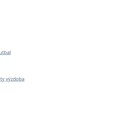
utbal
rty výzdoba