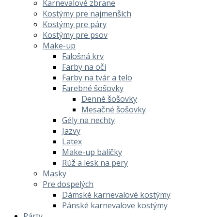
Karnevalové zbrane
Kostýmy pre najmenších
Kostýmy pre páry
Kostýmy pre psov
Make-up
Falošná krv
Farby na oči
Farby na tvár a telo
Farebné šošovky
Denné šošovky
Mesačné šošovky
Gély na nechty
Jazvy
Latex
Make-up balíčky
Rúž a lesk na pery
Masky
Pre dospelých
Dámské karnevalové kostýmy
Pánské karnevalove kostýmy
Párty