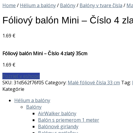
Home
/
Hélium a balóny
/
Balóny
/
Balóny v tvare čísla
/
Mal
Fóliový balón Mini – Číslo 4 z
1.69
€
Fóliový balón Mini – Číslo 4 zlatý 35cm
1.69
€
Pozrieť v eshope
SKU:
31d562f76f05
Category:
Malé fóliové čísla 33 cm
Tag:
Kategórie
Hélium a balóny
Balóny
AirWalker balóny
Balón s priemerom 1 meter
Balónové girlandy
Balóny s potlačou