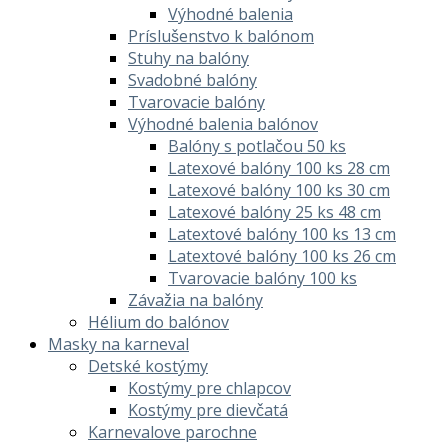
Výhodné balenia
Príslušenstvo k balónom
Stuhy na balóny
Svadobné balóny
Tvarovacie balóny
Výhodné balenia balónov
Balóny s potlačou 50 ks
Latexové balóny 100 ks 28 cm
Latexové balóny 100 ks 30 cm
Latexové balóny 25 ks 48 cm
Latextové balóny 100 ks 13 cm
Latextové balóny 100 ks 26 cm
Tvarovacie balóny 100 ks
Závažia na balóny
Hélium do balónov
Masky na karneval
Detské kostýmy
Kostýmy pre chlapcov
Kostýmy pre dievčatá
Karnevalove parochne