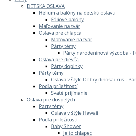
DETSKÁ OSLAVA
Hélium a balóny na detskú oslavu
Fóliové balóny
Maľovanie na tvár
Oslava pre chlapca
Maľovanie na tvár
Párty témy
Párty narodeninová výzdoba - F
Oslava pre dievča
Párty doplnky
Párty témy
Oslava v štýle Dobrý dinosaurus - Pá
Podľa príležitostí
Sväté prijímanie
Oslava pre dospelých
Party témy
Oslava v štýle Hawaii
Podľa príležitostí
Baby Shower
Je to chlapec