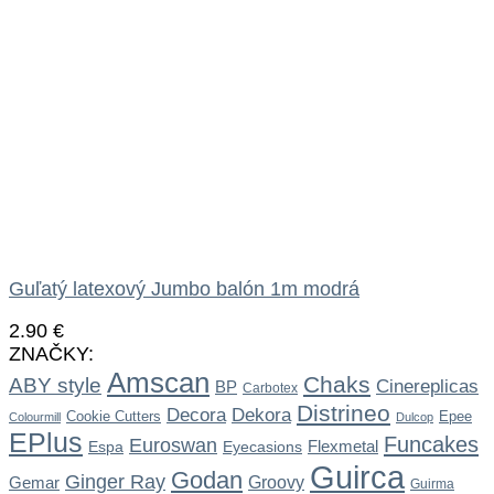
Guľatý latexový Jumbo balón 1m modrá
2.90
€
ZNAČKY:
Amscan
Chaks
ABY style
Cinereplicas
BP
Carbotex
Distrineo
Dekora
Decora
Cookie Cutters
Epee
Colourmill
Dulcop
EPlus
Funcakes
Euroswan
Flexmetal
Espa
Eyecasions
Guirca
Godan
Ginger Ray
Gemar
Groovy
Guirma