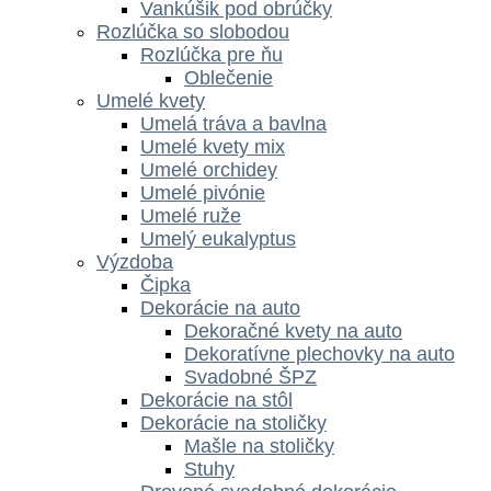
Vankúšik pod obrúčky
Rozlúčka so slobodou
Rozlúčka pre ňu
Oblečenie
Umelé kvety
Umelá tráva a bavlna
Umelé kvety mix
Umelé orchidey
Umelé pivónie
Umelé ruže
Umelý eukalyptus
Výzdoba
Čipka
Dekorácie na auto
Dekoračné kvety na auto
Dekoratívne plechovky na auto
Svadobné ŠPZ
Dekorácie na stôl
Dekorácie na stoličky
Mašle na stoličky
Stuhy