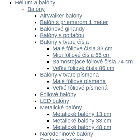
Hélium a balóny
Balóny
AirWalker balóny
Balón s priemerom 1 meter
Balónové girlandy
Balóny s potlačou
Balóny v tvare čísla
Malé fóliové čísla 33 cm
Midi fóliové čísla 66 cm
Samostojace fóliové čísla 74 cm
Veľké fóliové čísla 86 cm
Balóny v tvare písmena
Malé fóliové písmená
Veľké fóliové písmená
Fóliové balóny
LED balóny
Metalické balóny
Metalické balóny 13 cm
Metalické balóny 33 cm
Metalické balóny 48 cm
Narodeninové balóny