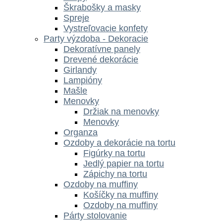
Škrabošky a masky
Spreje
Vystreľovacie konfety
Party výzdoba - Dekoracie
Dekoratívne panely
Drevené dekorácie
Girlandy
Lampióny
Mašle
Menovky
Držiak na menovky
Menovky
Organza
Ozdoby a dekorácie na tortu
Figúrky na tortu
Jedlý papier na tortu
Zápichy na tortu
Ozdoby na muffiny
Košíčky na muffiny
Ozdoby na muffiny
Párty stolovanie