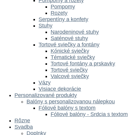
Pompomy a rozety
Pompomy
Rozety
Serpentíny a konfety
Stuhy
Narodeninové stuhy
Saténové stuhy
Tortové sviečky a fontány
Kónické sviečky
Tématické sviečky
Tortové fontány a prskavky
Tortové sviečky
Valcové sviečky
Vázy
Visiace dekorácie
Personalizované produkty
Balóny s personalizovanou nálepkou
Fóliové balóny s textom
Fóliové balóny - Srdcia s textom
Rôzne
Svadba
Doplnky