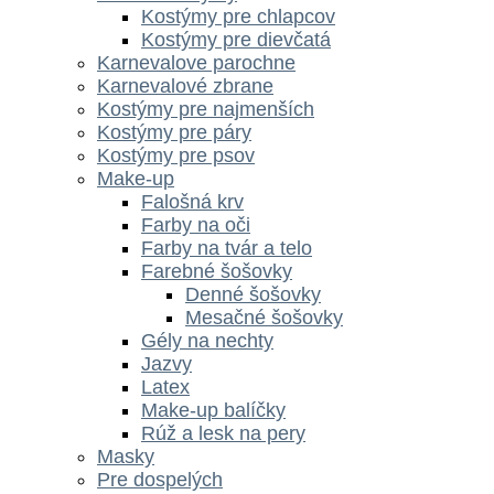
Kostýmy pre chlapcov
Kostýmy pre dievčatá
Karnevalove parochne
Karnevalové zbrane
Kostýmy pre najmenších
Kostýmy pre páry
Kostýmy pre psov
Make-up
Falošná krv
Farby na oči
Farby na tvár a telo
Farebné šošovky
Denné šošovky
Mesačné šošovky
Gély na nechty
Jazvy
Latex
Make-up balíčky
Rúž a lesk na pery
Masky
Pre dospelých