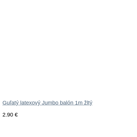
Guľatý latexový Jumbo balón 1m žltý
2.90
€