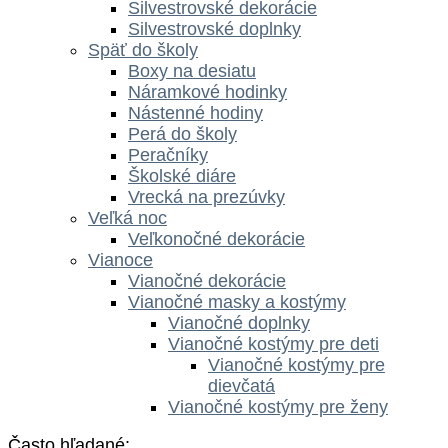
Silvestrovské dekorácie
Silvestrovské doplnky
Späť do školy
Boxy na desiatu
Náramkové hodinky
Nástenné hodiny
Perá do školy
Peračníky
Školské diáre
Vrecká na prezúvky
Veľká noc
Veľkonočné dekorácie
Vianoce
Vianočné dekorácie
Vianočné masky a kostýmy
Vianočné doplnky
Vianočné kostýmy pre deti
Vianočné kostýmy pre
dievčatá
Vianočné kostýmy pre ženy
Často hľadané: