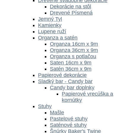
Drevené svadobné dekorácie
Dekorácie na stôl
Drevené Písmená
Jemný Tyl
Kamienky
Lupene ruží
Organza a satén
Organza 16cm x 9m
Organza 36cm x 9m
Organza s potlačou
Saten 16cm x 9m
Satén 36cm x 9m
Papierové dekorácie
Sladký bar - Candy bar
Candy bar doplnky
Papierové vrecúška a
kornútky
Stuhy
Mašle
Pastelové stuhy
Saténové stuhy
Šnúrky Baker's Twine