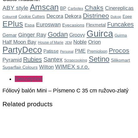
Amscan
Chaks
ABY style
Cinereplicas
BP
Carbotex
Distrineo
Dekora
Decora
Cookie Cutters
Epee
Colourmill
Dulcop
EPlus
Funcakes
Euroswan
Flexmetal
Espa
Eyecasions
Guirca
Godan
Ginger Ray
Gemar
Groovy
Guirma
Noble
Half Moon Bay
Orion
House of Marie
JEM
PartyDeco
Procos
Patisse
PME
Premioloon
Personal
Setino
Rubies
Santex
Pyramid
Silikomart
Scrapcooking
WIMEX s.r.o.
Wilton
Sugarflair Colours
Description
Fóliový balón Mini – Písmeno C 35 cm ružovo-zlatý
Related products