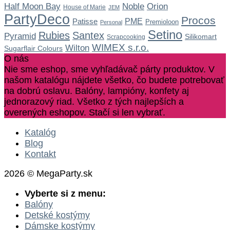
Noble
Half Moon Bay
Orion
House of Marie
JEM
PartyDeco
Procos
Patisse
PME
Premioloon
Personal
Setino
Rubies
Santex
Pyramid
Silikomart
Scrapcooking
WIMEX s.r.o.
Wilton
Sugarflair Colours
O nás
Nie sme eshop, sme vyhľadávač párty produktov. V
našom katalógu nájdete všetko, čo budete potrebovať
na dobrú oslavu. Balóny, lampióny, konfety aj
jednorazový riad. Všetko z tých najlepších a
overených eshopov. Stačí si len vybrať.
Katalóg
Blog
Kontakt
2026 © MegaParty.sk
Vyberte si z menu:
Balóny
Detské kostýmy
Dámske kostýmy