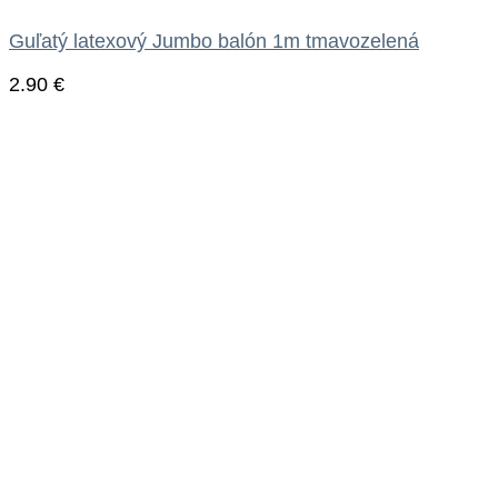
Guľatý latexový Jumbo balón 1m tmavozelená
2.90
€