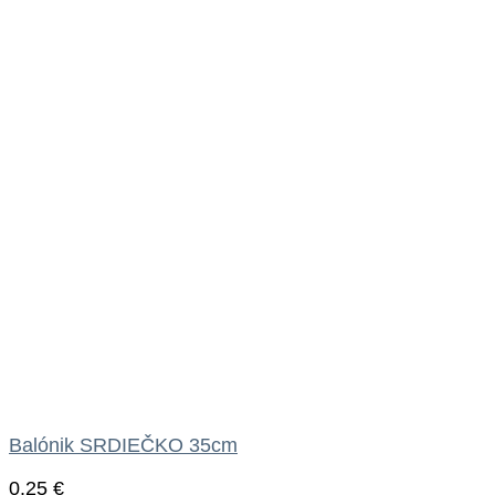
Balónik SRDIEČKO 35cm
0.25
€