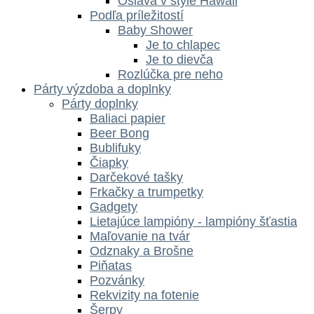
Oslava v štýle Hawaii
Podľa príležitostí
Baby Shower
Je to chlapec
Je to dievča
Rozlúčka pre neho
Párty výzdoba a doplnky
Párty doplnky
Baliaci papier
Beer Bong
Bublifuky
Čiapky
Darčekové tašky
Frkačky a trumpetky
Gadgety
Lietajúce lampióny - lampióny šťastia
Maľovanie na tvár
Odznaky a Brošne
Piňatas
Pozvánky
Rekvizity na fotenie
Šerpy