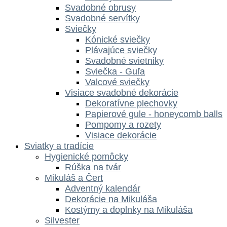
Svadobné obrusy
Svadobné servítky
Sviečky
Kónické sviečky
Plávajúce sviečky
Svadobné svietniky
Sviečka - Guľa
Valcové sviečky
Visiace svadobné dekorácie
Dekoratívne plechovky
Papierové gule - honeycomb balls
Pompomy a rozety
Visiace dekorácie
Sviatky a tradície
Hygienické pomôcky
Rúška na tvár
Mikuláš a Čert
Adventný kalendár
Dekorácie na Mikuláša
Kostýmy a doplnky na Mikuláša
Silvester