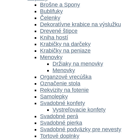
Brošne a Spony
Bublifuky
Čelenky
Dekoratívne krabice na výslužku
Drevené štipce
Kniha hostí
Krabičky na darčeky
Krabičky na peniaze
Menovky
Držiaky na menovky
Menovky
Organzové vrecúška
Označenie stola
Rekvizity na fotenie
Samolepky
Svadobné konfety
Vystreľovacie konfety
Svadobné perá
Svadobné pierka
Svadobné podväzky pre nevesty
Tortové doplnky