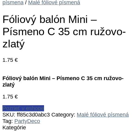
písmena
/
Malé fóliové písmená
Fóliový balón Mini –
Písmeno C 35 cm ružovo-
zlatý
1.75
€
Fóliový balón Mini – Písmeno C 35 cm ružovo-
zlatý
1.75
€
Pozrieť v eshope
SKU:
ff85c3d0abc3
Category:
Malé fóliové písmená
Tag:
PartyDeco
Kategórie