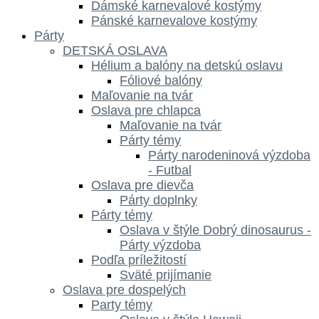
Dámské karnevalové kostýmy
Pánské karnevalove kostýmy
Párty
DETSKÁ OSLAVA
Hélium a balóny na detskú oslavu
Fóliové balóny
Maľovanie na tvár
Oslava pre chlapca
Maľovanie na tvár
Párty témy
Párty narodeninová výzdoba
- Futbal
Oslava pre dievča
Párty doplnky
Párty témy
Oslava v štýle Dobrý dinosaurus -
Párty výzdoba
Podľa príležitostí
Sväté prijímanie
Oslava pre dospelých
Party témy