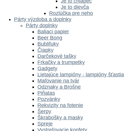
Je to chlapec
Je to dievča
Rozlúčka pre neho
Párty výzdoba a doplnky
Párty doplnky
Baliaci papier
Beer Bong
Bublifuky
Čiapky
Darčekové tašky
Frkačky a trumpetky
Gadgety
Lietajúce lampióny - lampióny šťastia
Maľovanie na tvár
Odznaky a Brošne
Piňatas
Pozvánky
Rekvizity na fotenie
Šerpy
Škrabošky a masky
Spreje
Vystreľovacie konfety