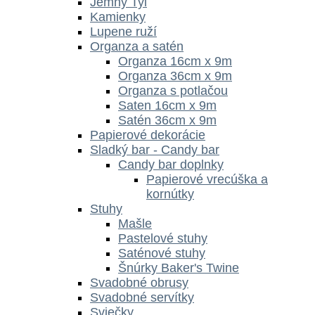
Jemný Tyl
Kamienky
Lupene ruží
Organza a satén
Organza 16cm x 9m
Organza 36cm x 9m
Organza s potlačou
Saten 16cm x 9m
Satén 36cm x 9m
Papierové dekorácie
Sladký bar - Candy bar
Candy bar doplnky
Papierové vrecúška a
kornútky
Stuhy
Mašle
Pastelové stuhy
Saténové stuhy
Šnúrky Baker's Twine
Svadobné obrusy
Svadobné servítky
Sviečky