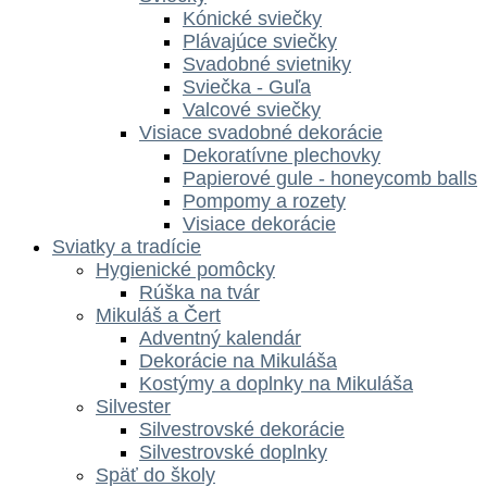
Kónické sviečky
Plávajúce sviečky
Svadobné svietniky
Sviečka - Guľa
Valcové sviečky
Visiace svadobné dekorácie
Dekoratívne plechovky
Papierové gule - honeycomb balls
Pompomy a rozety
Visiace dekorácie
Sviatky a tradície
Hygienické pomôcky
Rúška na tvár
Mikuláš a Čert
Adventný kalendár
Dekorácie na Mikuláša
Kostýmy a doplnky na Mikuláša
Silvester
Silvestrovské dekorácie
Silvestrovské doplnky
Späť do školy