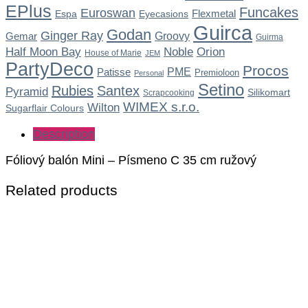
EPlus
Funcakes
Euroswan
Flexmetal
Espa
Eyecasions
Guirca
Godan
Ginger Ray
Gemar
Groovy
Guirma
Noble
Half Moon Bay
Orion
House of Marie
JEM
PartyDeco
Procos
Patisse
PME
Premioloon
Personal
Setino
Rubies
Santex
Pyramid
Silikomart
Scrapcooking
WIMEX s.r.o.
Wilton
Sugarflair Colours
Description
Fóliový balón Mini – Písmeno C 35 cm ružový
Related products