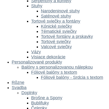
Serpentíny a konfety
Stuhy
Narodeninové stuhy
Saténové stuhy
Tortové sviečky a fontány
Kónické sviečky
Tématické sviečky
Tortové fontány a prskavky
Tortové sviečky
Valcové sviečky
Vázy
Visiace dekorácie
Personalizované produkty
Balóny s personalizovanou nálepkou
Fóliové balóny s textom
Fóliové balóny - Srdcia s textom
Rôzne
Svadba
Doplnky
Brošne a Spony
Bublifuky
Čelenky