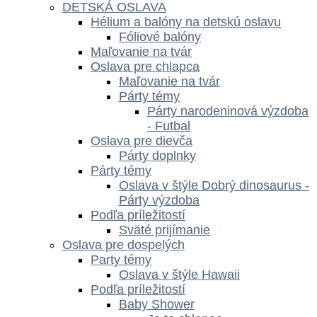
DETSKÁ OSLAVA
Hélium a balóny na detskú oslavu
Fóliové balóny
Maľovanie na tvár
Oslava pre chlapca
Maľovanie na tvár
Párty témy
Párty narodeninová výzdoba
- Futbal
Oslava pre dievča
Párty doplnky
Párty témy
Oslava v štýle Dobrý dinosaurus -
Párty výzdoba
Podľa príležitostí
Sväté prijímanie
Oslava pre dospelých
Party témy
Oslava v štýle Hawaii
Podľa príležitostí
Baby Shower