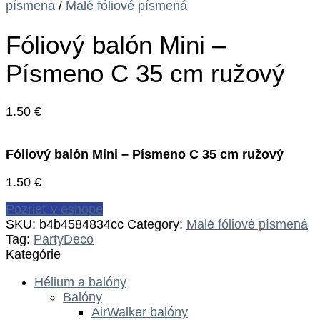
písmena
/
Malé fóliové písmená
Fóliový balón Mini –
Písmeno C 35 cm ružový
1.50
€
Fóliový balón Mini – Písmeno C 35 cm ružový
1.50
€
Pozrieť v eshope
SKU:
b4b4584834cc
Category:
Malé fóliové písmená
Tag:
PartyDeco
Kategórie
Hélium a balóny
Balóny
AirWalker balóny