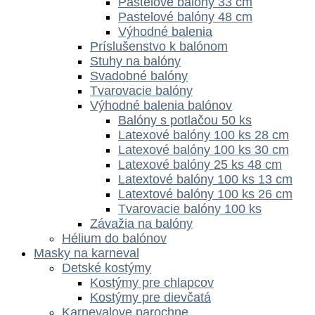
Pastelové balóny 33 cm
Pastelové balóny 48 cm
Výhodné balenia
Príslušenstvo k balónom
Stuhy na balóny
Svadobné balóny
Tvarovacie balóny
Výhodné balenia balónov
Balóny s potlačou 50 ks
Latexové balóny 100 ks 28 cm
Latexové balóny 100 ks 30 cm
Latexové balóny 25 ks 48 cm
Latextové balóny 100 ks 13 cm
Latextové balóny 100 ks 26 cm
Tvarovacie balóny 100 ks
Závažia na balóny
Hélium do balónov
Masky na karneval
Detské kostýmy
Kostýmy pre chlapcov
Kostýmy pre dievčatá
Karnevalove parochne