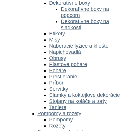
Dekoratívne boxy
Dekoratívne boxy na
popcorn
Dekoratívne boxy na
sladkosti
Etikety
Misy
Naberacie lyžice a kliešte
Napichovadlá
Obrusy
Plastové poháre
Poháre
Prestieranie
Príbor
Servítky
Slamky a koktejlové dekorácie
Stojany na koláče a torty
Taniere
Pompomy a rozety
Pompomy
Rozety