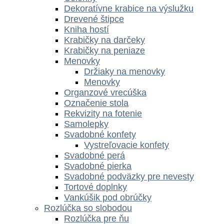
Dekoratívne krabice na výslužku
Drevené štipce
Kniha hostí
Krabičky na darčeky
Krabičky na peniaze
Menovky
Držiaky na menovky
Menovky
Organzové vrecúška
Označenie stola
Rekvizity na fotenie
Samolepky
Svadobné konfety
Vystreľovacie konfety
Svadobné perá
Svadobné pierka
Svadobné podväzky pre nevesty
Tortové doplnky
Vankúšik pod obrúčky
Rozlúčka so slobodou
Rozlúčka pre ňu