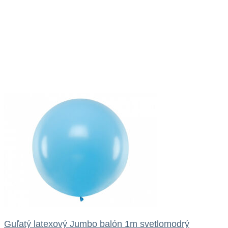
Guľatý latexový Jumbo balón 1m svetlomodrý