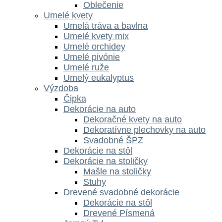
Oblečenie
Umelé kvety
Umelá tráva a bavlna
Umelé kvety mix
Umelé orchidey
Umelé pivónie
Umelé ruže
Umelý eukalyptus
Výzdoba
Čipka
Dekorácie na auto
Dekoračné kvety na auto
Dekoratívne plechovky na auto
Svadobné ŠPZ
Dekorácie na stôl
Dekorácie na stoličky
Mašle na stoličky
Stuhy
Drevené svadobné dekorácie
Dekorácie na stôl
Drevené Písmená