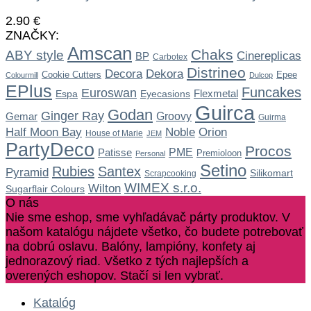
2.90
€
ZNAČKY:
Amscan
Chaks
ABY style
Cinereplicas
BP
Carbotex
Distrineo
Dekora
Decora
Cookie Cutters
Epee
Colourmill
Dulcop
EPlus
Funcakes
Euroswan
Flexmetal
Espa
Eyecasions
Guirca
Godan
Ginger Ray
Gemar
Groovy
Guirma
Noble
Half Moon Bay
Orion
House of Marie
JEM
PartyDeco
Procos
Patisse
PME
Premioloon
Personal
Setino
Rubies
Santex
Pyramid
Silikomart
Scrapcooking
WIMEX s.r.o.
Wilton
Sugarflair Colours
O nás
Nie sme eshop, sme vyhľadávač párty produktov. V
našom katalógu nájdete všetko, čo budete potrebovať
na dobrú oslavu. Balóny, lampióny, konfety aj
jednorazový riad. Všetko z tých najlepších a
overených eshopov. Stačí si len vybrať.
Katalóg