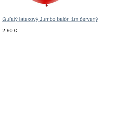
Guľatý latexový Jumbo balón 1m červený
2.90
€