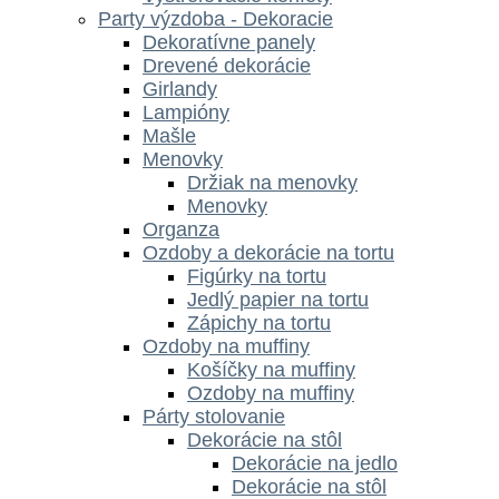
Party výzdoba - Dekoracie
Dekoratívne panely
Drevené dekorácie
Girlandy
Lampióny
Mašle
Menovky
Držiak na menovky
Menovky
Organza
Ozdoby a dekorácie na tortu
Figúrky na tortu
Jedlý papier na tortu
Zápichy na tortu
Ozdoby na muffiny
Košíčky na muffiny
Ozdoby na muffiny
Párty stolovanie
Dekorácie na stôl
Dekorácie na jedlo
Dekorácie na stôl