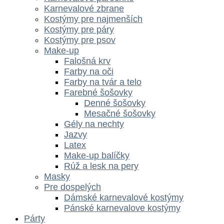
Karnevalové zbrane
Kostýmy pre najmenších
Kostýmy pre páry
Kostýmy pre psov
Make-up
Falošná krv
Farby na oči
Farby na tvár a telo
Farebné šošovky
Denné šošovky
Mesačné šošovky
Gély na nechty
Jazvy
Latex
Make-up balíčky
Rúž a lesk na pery
Masky
Pre dospelých
Dámské karnevalové kostýmy
Pánské karnevalove kostýmy
Párty