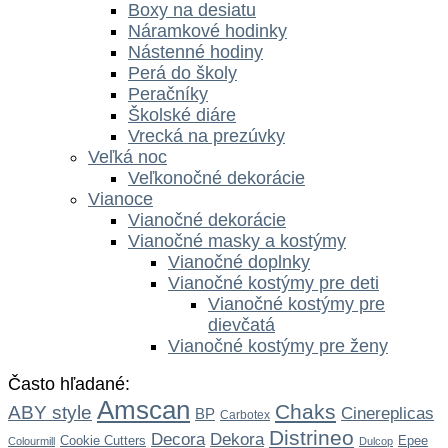
Boxy na desiatu
Náramkové hodinky
Nástenné hodiny
Perá do školy
Peračníky
Školské diáre
Vrecká na prezúvky
Veľká noc
Veľkonočné dekorácie
Vianoce
Vianočné dekorácie
Vianočné masky a kostýmy
Vianočné doplnky
Vianočné kostýmy pre deti
Vianočné kostýmy pre
dievčatá
Vianočné kostýmy pre ženy
Často hľadané:
Amscan
Chaks
ABY style
Cinereplicas
BP
Carbotex
Distrineo
Dekora
Decora
Cookie Cutters
Epee
Colourmill
Dulcop