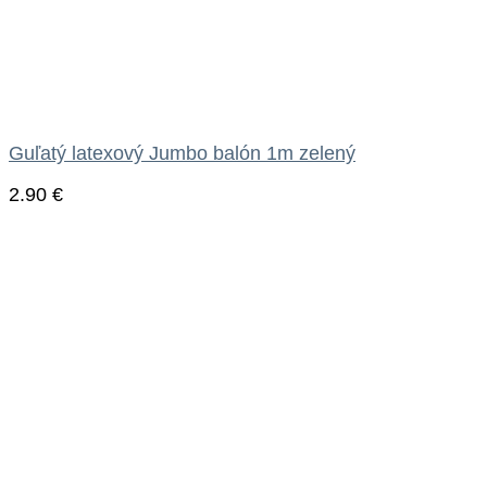
Guľatý latexový Jumbo balón 1m zelený
2.90
€