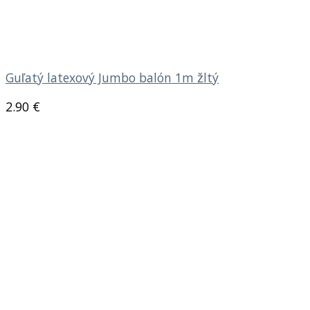
Guľatý latexový Jumbo balón 1m žltý
2.90
€