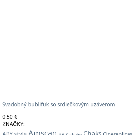
Svadobný bublifuk so srdiečkovým uzáverom
0.50
€
ZNAČKY:
Amscan
Chaks
ABY style
Cinereplicas
BP
Carbotex