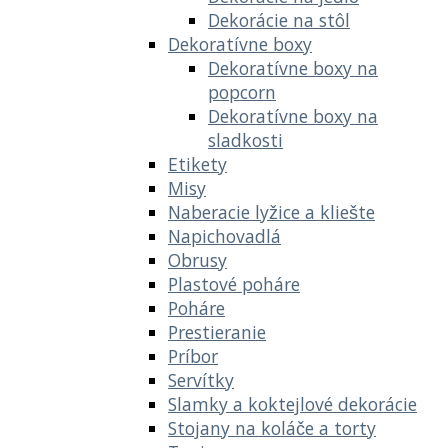
Dekorácie na stôl
Dekoratívne boxy
Dekoratívne boxy na
popcorn
Dekoratívne boxy na
sladkosti
Etikety
Misy
Naberacie lyžice a kliešte
Napichovadlá
Obrusy
Plastové poháre
Poháre
Prestieranie
Príbor
Servítky
Slamky a koktejlové dekorácie
Stojany na koláče a torty