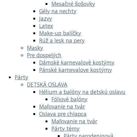
Mesačné šošovky
Gély na nechty
Jazvy
Latex
Make-up balíčky
Rúž a lesk na pery
Masky
Pre dospelých
Dámské karnevalové kostýmy
Pánské karnevalove kostýmy
Párty
DETSKÁ OSLAVA
Hélium a balóny na detskú oslavu
Fóliové balóny
Maľovanie na tvár
Oslava pre chlapca
Maľovanie na tvár
Párty témy
Párty narodeninová