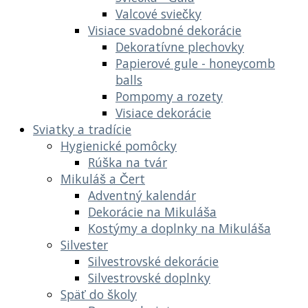
Valcové sviečky
Visiace svadobné dekorácie
Dekoratívne plechovky
Papierové gule - honeycomb
balls
Pompomy a rozety
Visiace dekorácie
Sviatky a tradície
Hygienické pomôcky
Rúška na tvár
Mikuláš a Čert
Adventný kalendár
Dekorácie na Mikuláša
Kostýmy a doplnky na Mikuláša
Silvester
Silvestrovské dekorácie
Silvestrovské doplnky
Späť do školy