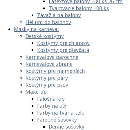
Latextové balóny 100 ks 26 cm
Tvarovacie balóny 100 ks
Závažia na balóny
Hélium do balónov
Masky na karneval
Detské kostýmy
Kostýmy pre chlapcov
Kostýmy pre dievčatá
Karnevalove parochne
Karnevalové zbrane
Kostýmy pre najmenších
Kostýmy pre páry
Kostýmy pre psov
Make-up
Falošná krv
Farby na oči
Farby na tvár a telo
Farebné šošovky
Denné šošovky