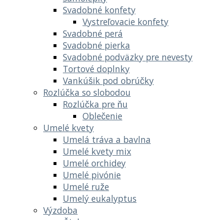
Svadobné konfety
Vystreľovacie konfety
Svadobné perá
Svadobné pierka
Svadobné podväzky pre nevesty
Tortové doplnky
Vankúšik pod obrúčky
Rozlúčka so slobodou
Rozlúčka pre ňu
Oblečenie
Umelé kvety
Umelá tráva a bavlna
Umelé kvety mix
Umelé orchidey
Umelé pivónie
Umelé ruže
Umelý eukalyptus
Výzdoba