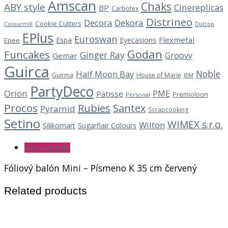
Amscan
Chaks
ABY style
Cinereplicas
BP
Carbotex
Distrineo
Decora
Dekora
Cookie Cutters
Dulcop
Colourmill
EPlus
Euroswan
Flexmetal
Espa
Eyecasions
Epee
Godan
Funcakes
Ginger Ray
Groovy
Gemar
Guirca
Noble
Half Moon Bay
Guirma
House of Marie
JEM
PartyDeco
Orion
PME
Patisse
Premioloon
Personal
Procos
Rubies
Santex
Pyramid
Scrapcooking
Setino
WIMEX s.r.o.
Wilton
Silikomart
Sugarflair Colours
Description
Fóliový balón Mini – Písmeno K 35 cm červený
Related products