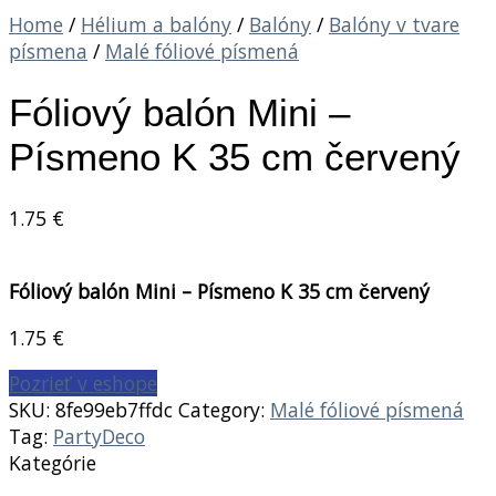
Home
/
Hélium a balóny
/
Balóny
/
Balóny v tvare
písmena
/
Malé fóliové písmená
Fóliový balón Mini –
Písmeno K 35 cm červený
1.75
€
Fóliový balón Mini – Písmeno K 35 cm červený
1.75
€
Pozrieť v eshope
SKU:
8fe99eb7ffdc
Category:
Malé fóliové písmená
Tag:
PartyDeco
Kategórie