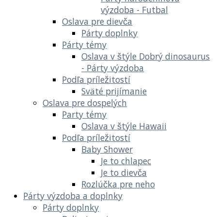
výzdoba - Futbal
Oslava pre dievča
Párty doplnky
Párty témy
Oslava v štýle Dobrý dinosaurus
- Párty výzdoba
Podľa príležitostí
Sväté prijímanie
Oslava pre dospelých
Party témy
Oslava v štýle Hawaii
Podľa príležitostí
Baby Shower
Je to chlapec
Je to dievča
Rozlúčka pre neho
Párty výzdoba a doplnky
Párty doplnky