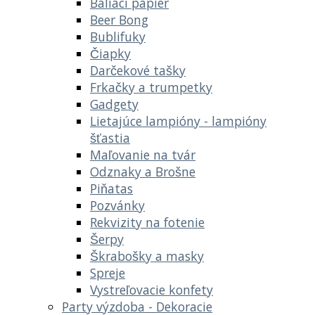
Baliaci papier
Beer Bong
Bublifuky
Čiapky
Darčekové tašky
Frkačky a trumpetky
Gadgety
Lietajúce lampióny - lampióny
šťastia
Maľovanie na tvár
Odznaky a Brošne
Piňatas
Pozvánky
Rekvizity na fotenie
Šerpy
Škrabošky a masky
Spreje
Vystreľovacie konfety
Party výzdoba - Dekoracie