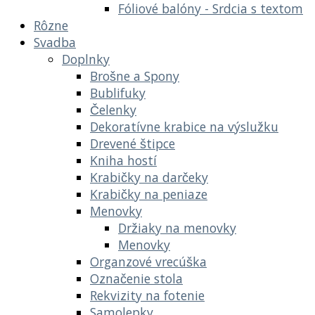
Fóliové balóny - Srdcia s textom
Rôzne
Svadba
Doplnky
Brošne a Spony
Bublifuky
Čelenky
Dekoratívne krabice na výslužku
Drevené štipce
Kniha hostí
Krabičky na darčeky
Krabičky na peniaze
Menovky
Držiaky na menovky
Menovky
Organzové vrecúška
Označenie stola
Rekvizity na fotenie
Samolepky