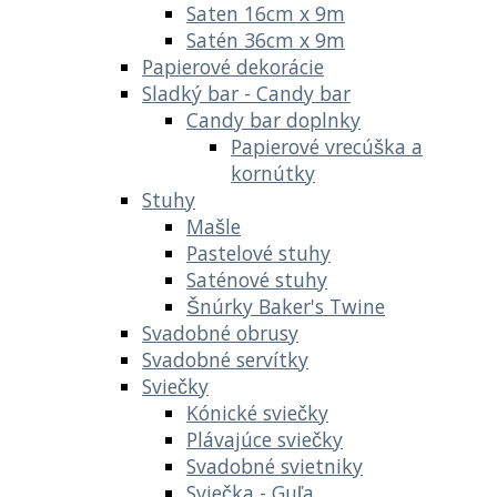
Saten 16cm x 9m
Satén 36cm x 9m
Papierové dekorácie
Sladký bar - Candy bar
Candy bar doplnky
Papierové vrecúška a
kornútky
Stuhy
Mašle
Pastelové stuhy
Saténové stuhy
Šnúrky Baker's Twine
Svadobné obrusy
Svadobné servítky
Sviečky
Kónické sviečky
Plávajúce sviečky
Svadobné svietniky
Sviečka - Guľa