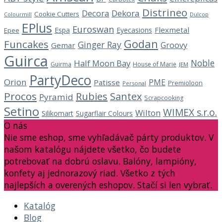
Distrineo
Decora
Dekora
Cookie Cutters
Dulcop
Colourmill
EPlus
Euroswan
Flexmetal
Espa
Eyecasions
Epee
Godan
Funcakes
Ginger Ray
Groovy
Gemar
Guirca
Noble
Half Moon Bay
Guirma
House of Marie
JEM
PartyDeco
Orion
PME
Patisse
Premioloon
Personal
Procos
Rubies
Santex
Pyramid
Scrapcooking
Setino
WIMEX s.r.o.
Wilton
Silikomart
Sugarflair Colours
O nás
Nie sme eshop, sme vyhľadávač párty produktov. V
našom katalógu nájdete všetko, čo budete
potrebovať na dobrú oslavu. Balóny, lampióny,
konfety aj jednorazový riad. Všetko z tých
najlepších a overených eshopov. Stačí si len vybrať.
Katalóg
Blog