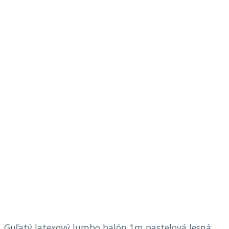
Guľatý latexový Jumbo balón 1m pastelová lesná