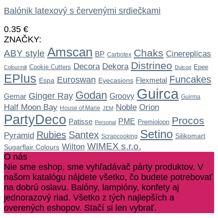
Balónik latexový s červenými srdiečkami
0.35
€
ZNAČKY:
Amscan
Chaks
ABY style
Cinereplicas
BP
Carbotex
Distrineo
Dekora
Decora
Cookie Cutters
Epee
Colourmill
Dulcop
EPlus
Funcakes
Euroswan
Flexmetal
Espa
Eyecasions
Guirca
Godan
Ginger Ray
Gemar
Groovy
Guirma
Noble
Half Moon Bay
Orion
House of Marie
JEM
PartyDeco
Procos
Patisse
PME
Premioloon
Personal
Setino
Rubies
Santex
Pyramid
Silikomart
Scrapcooking
WIMEX s.r.o.
Wilton
Sugarflair Colours
O nás
Nie sme eshop, sme vyhľadávač párty produktov. V
našom katalógu nájdete všetko, čo budete potrebovať
na dobrú oslavu. Balóny, lampióny, konfety aj
jednorazový riad. Všetko z tých najlepších a
overených eshopov. Stačí si len vybrať.