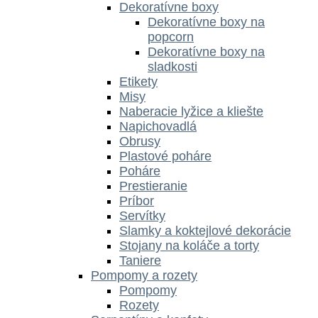
Dekoratívne boxy
Dekoratívne boxy na
popcorn
Dekoratívne boxy na
sladkosti
Etikety
Misy
Naberacie lyžice a kliešte
Napichovadlá
Obrusy
Plastové poháre
Poháre
Prestieranie
Príbor
Servítky
Slamky a koktejlové dekorácie
Stojany na koláče a torty
Taniere
Pompomy a rozety
Pompomy
Rozety