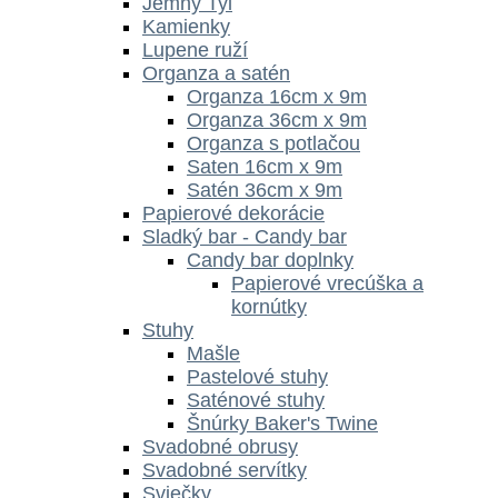
Jemný Tyl
Kamienky
Lupene ruží
Organza a satén
Organza 16cm x 9m
Organza 36cm x 9m
Organza s potlačou
Saten 16cm x 9m
Satén 36cm x 9m
Papierové dekorácie
Sladký bar - Candy bar
Candy bar doplnky
Papierové vrecúška a
kornútky
Stuhy
Mašle
Pastelové stuhy
Saténové stuhy
Šnúrky Baker's Twine
Svadobné obrusy
Svadobné servítky
Sviečky