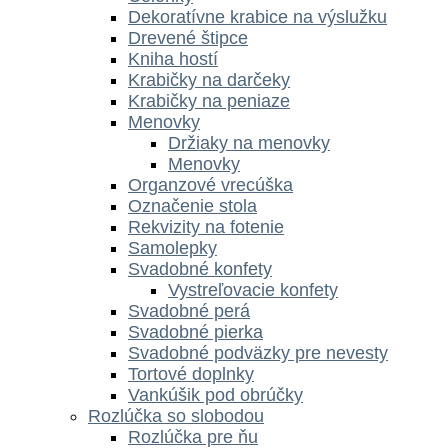
Dekoratívne krabice na výslužku
Drevené štipce
Kniha hostí
Krabičky na darčeky
Krabičky na peniaze
Menovky
Držiaky na menovky
Menovky
Organzové vrecúška
Označenie stola
Rekvizity na fotenie
Samolepky
Svadobné konfety
Vystreľovacie konfety
Svadobné perá
Svadobné pierka
Svadobné podväzky pre nevesty
Tortové doplnky
Vankúšik pod obrúčky
Rozlúčka so slobodou
Rozlúčka pre ňu