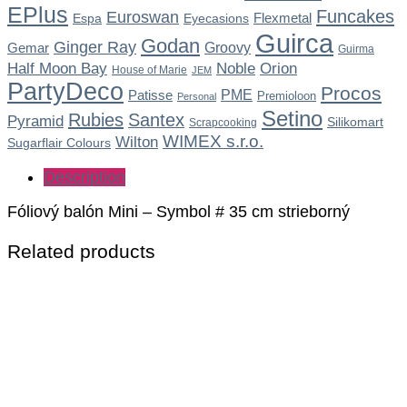
EPlus
Funcakes
Euroswan
Flexmetal
Espa
Eyecasions
Guirca
Godan
Ginger Ray
Gemar
Groovy
Guirma
Noble
Half Moon Bay
Orion
House of Marie
JEM
PartyDeco
Procos
Patisse
PME
Premioloon
Personal
Setino
Rubies
Santex
Pyramid
Silikomart
Scrapcooking
WIMEX s.r.o.
Wilton
Sugarflair Colours
Description
Fóliový balón Mini – Symbol # 35 cm strieborný
Related products