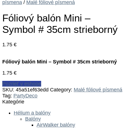
písmena
/
Malé fóliové písmená
Fóliový balón Mini –
Symbol # 35cm strieborný
1.75
€
Fóliový balón Mini – Symbol # 35cm strieborný
1.75
€
Pozrieť v eshope
SKU:
45a51ef63edd
Category:
Malé fóliové písmená
Tag:
PartyDeco
Kategórie
Hélium a balóny
Balóny
AirWalker balóny