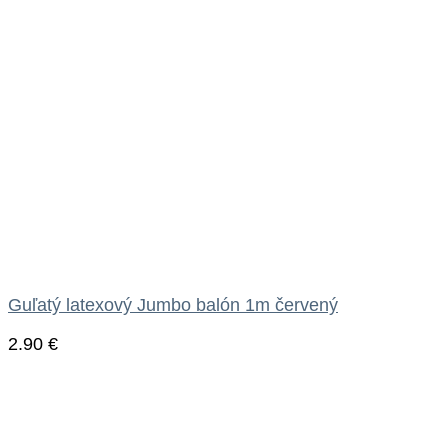
Guľatý latexový Jumbo balón 1m červený
2.90
€