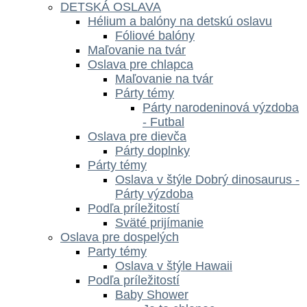
DETSKÁ OSLAVA
Hélium a balóny na detskú oslavu
Fóliové balóny
Maľovanie na tvár
Oslava pre chlapca
Maľovanie na tvár
Párty témy
Párty narodeninová výzdoba
- Futbal
Oslava pre dievča
Párty doplnky
Párty témy
Oslava v štýle Dobrý dinosaurus -
Párty výzdoba
Podľa príležitostí
Sväté prijímanie
Oslava pre dospelých
Party témy
Oslava v štýle Hawaii
Podľa príležitostí
Baby Shower