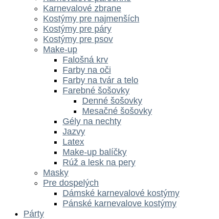
Karnevalové zbrane
Kostýmy pre najmenších
Kostýmy pre páry
Kostýmy pre psov
Make-up
Falošná krv
Farby na oči
Farby na tvár a telo
Farebné šošovky
Denné šošovky
Mesačné šošovky
Gély na nechty
Jazvy
Latex
Make-up balíčky
Rúž a lesk na pery
Masky
Pre dospelých
Dámské karnevalové kostýmy
Pánské karnevalove kostýmy
Párty