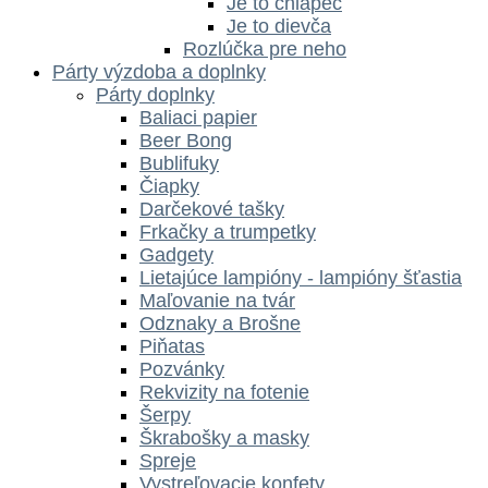
Je to chlapec
Je to dievča
Rozlúčka pre neho
Párty výzdoba a doplnky
Párty doplnky
Baliaci papier
Beer Bong
Bublifuky
Čiapky
Darčekové tašky
Frkačky a trumpetky
Gadgety
Lietajúce lampióny - lampióny šťastia
Maľovanie na tvár
Odznaky a Brošne
Piňatas
Pozvánky
Rekvizity na fotenie
Šerpy
Škrabošky a masky
Spreje
Vystreľovacie konfety