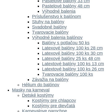
Pastelové balóny 33 cm
Pastelové balóny 48 cm
Výhodné balenia
Príslušenstvo k balónom
Stuhy na balóny
Svadobné balóny
Tvarovacie balóny
Výhodné balenia balónov
Balóny s potlačou 50 ks
Latexové balóny 100 ks 28 cm
Latexové balóny 100 ks 30 cm
Latexové balóny 25 ks 48 cm
Latextové balóny 100 ks 13 cm
Latextové balóny 100 ks 26 cm
Tvarovacie balóny 100 ks
Závažia na balóny
Hélium do balónov
Masky na karneval
Detské kostýmy
Kostýmy pre chlapcov
Kostýmy pre dievčatá
Karnevalove parochne