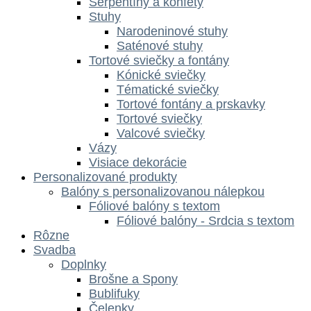
Serpentíny a konfety
Stuhy
Narodeninové stuhy
Saténové stuhy
Tortové sviečky a fontány
Kónické sviečky
Tématické sviečky
Tortové fontány a prskavky
Tortové sviečky
Valcové sviečky
Vázy
Visiace dekorácie
Personalizované produkty
Balóny s personalizovanou nálepkou
Fóliové balóny s textom
Fóliové balóny - Srdcia s textom
Rôzne
Svadba
Doplnky
Brošne a Spony
Bublifuky
Čelenky