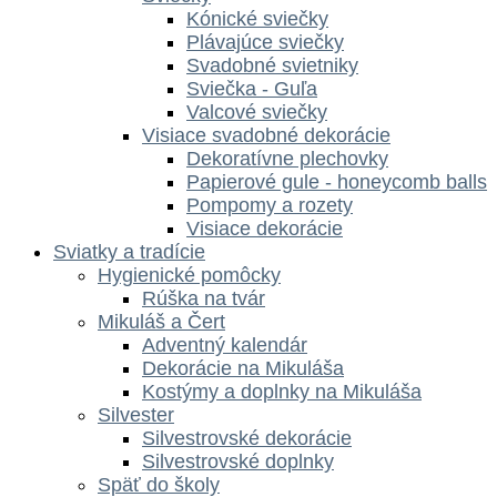
Kónické sviečky
Plávajúce sviečky
Svadobné svietniky
Sviečka - Guľa
Valcové sviečky
Visiace svadobné dekorácie
Dekoratívne plechovky
Papierové gule - honeycomb balls
Pompomy a rozety
Visiace dekorácie
Sviatky a tradície
Hygienické pomôcky
Rúška na tvár
Mikuláš a Čert
Adventný kalendár
Dekorácie na Mikuláša
Kostýmy a doplnky na Mikuláša
Silvester
Silvestrovské dekorácie
Silvestrovské doplnky
Späť do školy