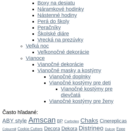
Boxy na desiatu
Náramkové hodinky
Nástenné hodiny
Perá do školy
Peračníky
Školské diáre
Vrecká na prezúvky
Veľká noc
Veľkonočné dekorácie
Vianoce
Vianočné dekorácie
Vianočné masky a kostýmy
Vianočné doplnky
Vianočné kostýmy pre deti
Vianočné kostýmy pre
dievčatá
Vianočné kostýmy pre ženy
Často hľadané:
Amscan
Chaks
ABY style
Cinereplicas
BP
Carbotex
Distrineo
Dekora
Decora
Cookie Cutters
Epee
Colourmill
Dulcop