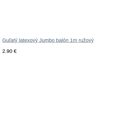
Guľatý latexový Jumbo balón 1m ružový
2.90
€