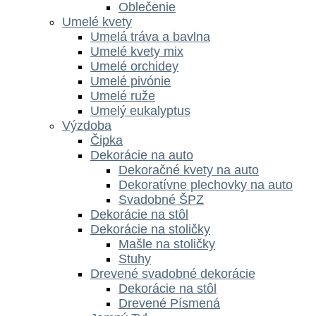
Oblečenie
Umelé kvety
Umelá tráva a bavlna
Umelé kvety mix
Umelé orchidey
Umelé pivónie
Umelé ruže
Umelý eukalyptus
Výzdoba
Čipka
Dekorácie na auto
Dekoračné kvety na auto
Dekoratívne plechovky na auto
Svadobné ŠPZ
Dekorácie na stôl
Dekorácie na stoličky
Mašle na stoličky
Stuhy
Drevené svadobné dekorácie
Dekorácie na stôl
Drevené Písmená