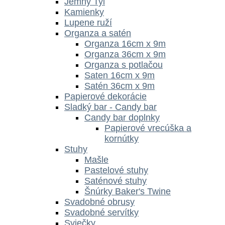
Jemný Tyl
Kamienky
Lupene ruží
Organza a satén
Organza 16cm x 9m
Organza 36cm x 9m
Organza s potlačou
Saten 16cm x 9m
Satén 36cm x 9m
Papierové dekorácie
Sladký bar - Candy bar
Candy bar doplnky
Papierové vrecúška a
kornútky
Stuhy
Mašle
Pastelové stuhy
Saténové stuhy
Šnúrky Baker's Twine
Svadobné obrusy
Svadobné servítky
Sviečky