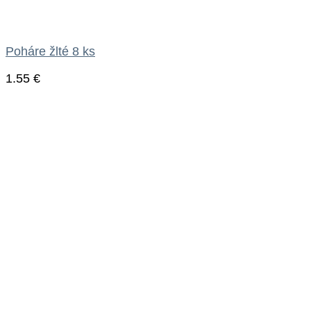
Poháre žlté 8 ks
1.55
€