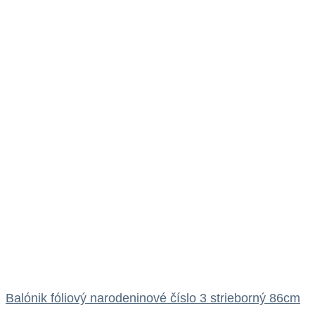
Balónik fóliový narodeninové číslo 3 strieborný 86cm