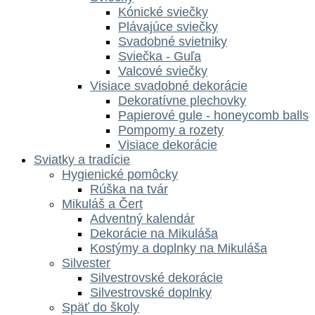
Kónické sviečky
Plávajúce sviečky
Svadobné svietniky
Sviečka - Guľa
Valcové sviečky
Visiace svadobné dekorácie
Dekoratívne plechovky
Papierové gule - honeycomb balls
Pompomy a rozety
Visiace dekorácie
Sviatky a tradície
Hygienické pomôcky
Rúška na tvár
Mikuláš a Čert
Adventný kalendár
Dekorácie na Mikuláša
Kostýmy a doplnky na Mikuláša
Silvester
Silvestrovské dekorácie
Silvestrovské doplnky
Späť do školy