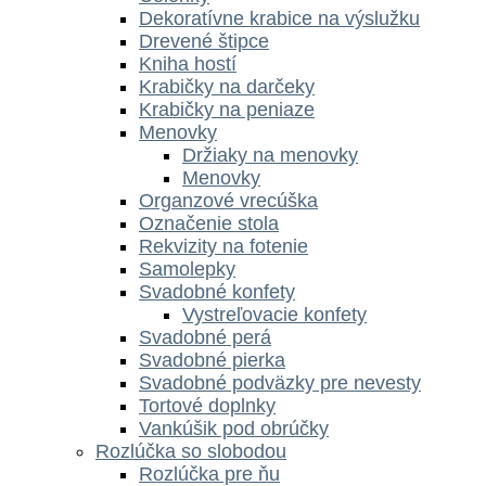
Dekoratívne krabice na výslužku
Drevené štipce
Kniha hostí
Krabičky na darčeky
Krabičky na peniaze
Menovky
Držiaky na menovky
Menovky
Organzové vrecúška
Označenie stola
Rekvizity na fotenie
Samolepky
Svadobné konfety
Vystreľovacie konfety
Svadobné perá
Svadobné pierka
Svadobné podväzky pre nevesty
Tortové doplnky
Vankúšik pod obrúčky
Rozlúčka so slobodou
Rozlúčka pre ňu