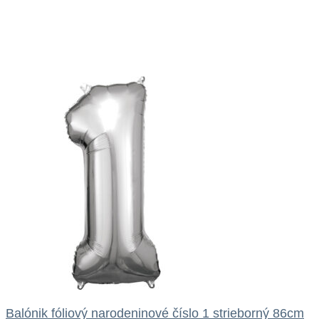
Balónik fóliový narodeninové číslo 1 strieborný 86cm