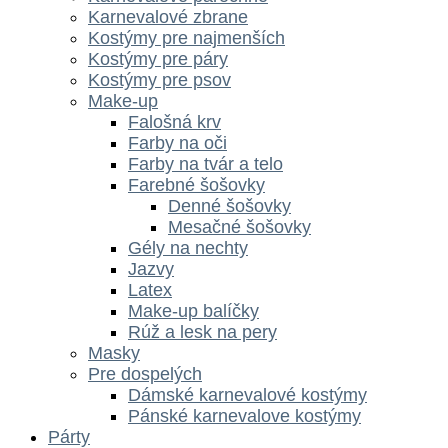
Karnevalové zbrane
Kostýmy pre najmenších
Kostýmy pre páry
Kostýmy pre psov
Make-up
Falošná krv
Farby na oči
Farby na tvár a telo
Farebné šošovky
Denné šošovky
Mesačné šošovky
Gély na nechty
Jazvy
Latex
Make-up balíčky
Rúž a lesk na pery
Masky
Pre dospelých
Dámské karnevalové kostýmy
Pánské karnevalove kostýmy
Párty