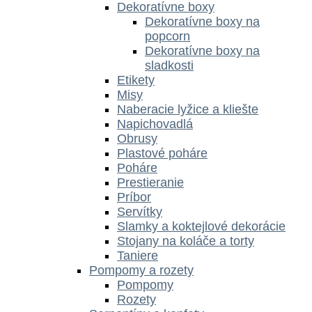
Dekoratívne boxy
Dekoratívne boxy na
popcorn
Dekoratívne boxy na
sladkosti
Etikety
Misy
Naberacie lyžice a kliešte
Napichovadlá
Obrusy
Plastové poháre
Poháre
Prestieranie
Príbor
Servítky
Slamky a koktejlové dekorácie
Stojany na koláče a torty
Taniere
Pompomy a rozety
Pompomy
Rozety