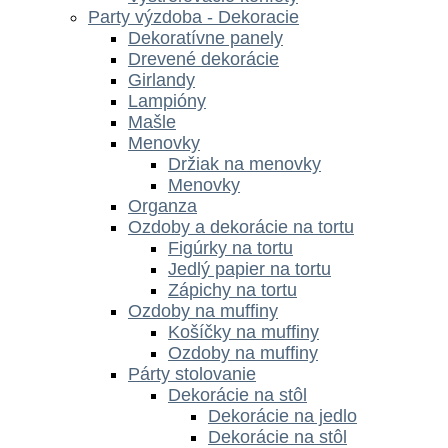
Party výzdoba - Dekoracie
Dekoratívne panely
Drevené dekorácie
Girlandy
Lampióny
Mašle
Menovky
Držiak na menovky
Menovky
Organza
Ozdoby a dekorácie na tortu
Figúrky na tortu
Jedlý papier na tortu
Zápichy na tortu
Ozdoby na muffiny
Košíčky na muffiny
Ozdoby na muffiny
Párty stolovanie
Dekorácie na stôl
Dekorácie na jedlo
Dekorácie na stôl