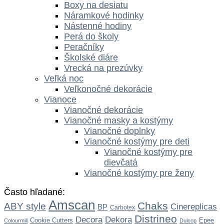
Boxy na desiatu
Náramkové hodinky
Nástenné hodiny
Perá do školy
Peračníky
Školské diáre
Vrecká na prezúvky
Veľká noc
Veľkonočné dekorácie
Vianoce
Vianočné dekorácie
Vianočné masky a kostýmy
Vianočné doplnky
Vianočné kostýmy pre deti
Vianočné kostýmy pre
dievčatá
Vianočné kostýmy pre ženy
Často hľadané:
Amscan
Chaks
ABY style
Cinereplicas
BP
Carbotex
Distrineo
Dekora
Decora
Cookie Cutters
Epee
Colourmill
Dulcop