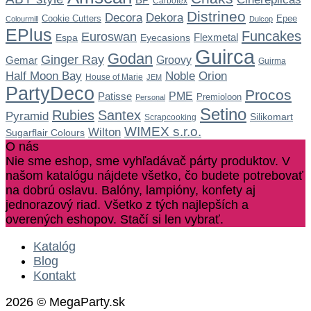
Carbotex
Distrineo
Dekora
Decora
Cookie Cutters
Epee
Colourmill
Dulcop
EPlus
Funcakes
Euroswan
Flexmetal
Espa
Eyecasions
Guirca
Godan
Ginger Ray
Gemar
Groovy
Guirma
Noble
Half Moon Bay
Orion
House of Marie
JEM
PartyDeco
Procos
Patisse
PME
Premioloon
Personal
Setino
Rubies
Santex
Pyramid
Silikomart
Scrapcooking
WIMEX s.r.o.
Wilton
Sugarflair Colours
O nás
Nie sme eshop, sme vyhľadávač párty produktov. V
našom katalógu nájdete všetko, čo budete potrebovať
na dobrú oslavu. Balóny, lampióny, konfety aj
jednorazový riad. Všetko z tých najlepších a
overených eshopov. Stačí si len vybrať.
Katalóg
Blog
Kontakt
2026 © MegaParty.sk