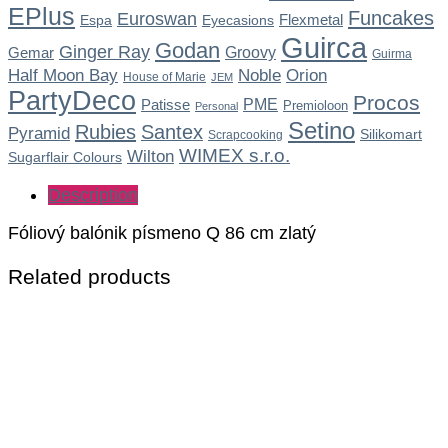
EPlus
Funcakes
Euroswan
Flexmetal
Espa
Eyecasions
Guirca
Godan
Ginger Ray
Gemar
Groovy
Guirma
Noble
Half Moon Bay
Orion
House of Marie
JEM
PartyDeco
Procos
Patisse
PME
Premioloon
Personal
Setino
Rubies
Santex
Pyramid
Silikomart
Scrapcooking
WIMEX s.r.o.
Wilton
Sugarflair Colours
Description
Fóliový balónik písmeno Q 86 cm zlatý
Related products