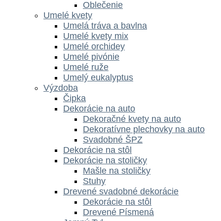
Oblečenie
Umelé kvety
Umelá tráva a bavlna
Umelé kvety mix
Umelé orchidey
Umelé pivónie
Umelé ruže
Umelý eukalyptus
Výzdoba
Čipka
Dekorácie na auto
Dekoračné kvety na auto
Dekoratívne plechovky na auto
Svadobné ŠPZ
Dekorácie na stôl
Dekorácie na stoličky
Mašle na stoličky
Stuhy
Drevené svadobné dekorácie
Dekorácie na stôl
Drevené Písmená