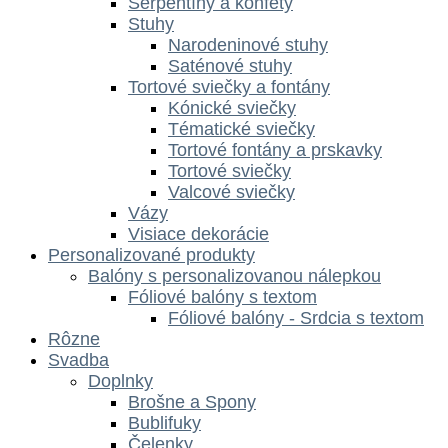
Serpentíny a konfety
Stuhy
Narodeninové stuhy
Saténové stuhy
Tortové sviečky a fontány
Kónické sviečky
Tématické sviečky
Tortové fontány a prskavky
Tortové sviečky
Valcové sviečky
Vázy
Visiace dekorácie
Personalizované produkty
Balóny s personalizovanou nálepkou
Fóliové balóny s textom
Fóliové balóny - Srdcia s textom
Rôzne
Svadba
Doplnky
Brošne a Spony
Bublifuky
Čelenky