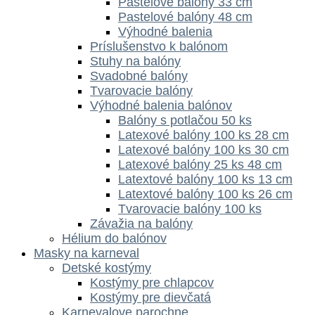
Pastelové balóny 33 cm
Pastelové balóny 48 cm
Výhodné balenia
Príslušenstvo k balónom
Stuhy na balóny
Svadobné balóny
Tvarovacie balóny
Výhodné balenia balónov
Balóny s potlačou 50 ks
Latexové balóny 100 ks 28 cm
Latexové balóny 100 ks 30 cm
Latexové balóny 25 ks 48 cm
Latextové balóny 100 ks 13 cm
Latextové balóny 100 ks 26 cm
Tvarovacie balóny 100 ks
Závažia na balóny
Hélium do balónov
Masky na karneval
Detské kostýmy
Kostýmy pre chlapcov
Kostýmy pre dievčatá
Karnevalove parochne