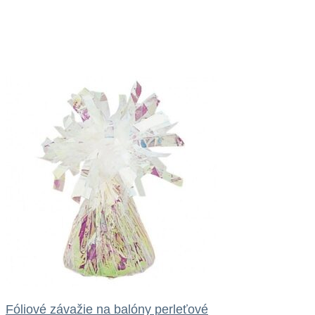
Fóliové závažie na balóny perleťové