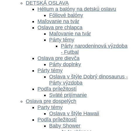
DETSKÁ OSLAVA
Hélium a balóny na detskú oslavu
Fóliové balóny
Maľovanie na tvár
Oslava pre chlapca
Maľovanie na tvár
Párty témy
Párty narodeninová výzdoba
- Futbal
Oslava pre dievča
Párty doplnky
Párty témy
Oslava v štýle Dobrý dinosaurus -
Párty výzdoba
Podľa príležitostí
Sväté prijímanie
Oslava pre dospelých
Party témy
Oslava v štýle Hawaii
Podľa príležitostí
Baby Shower