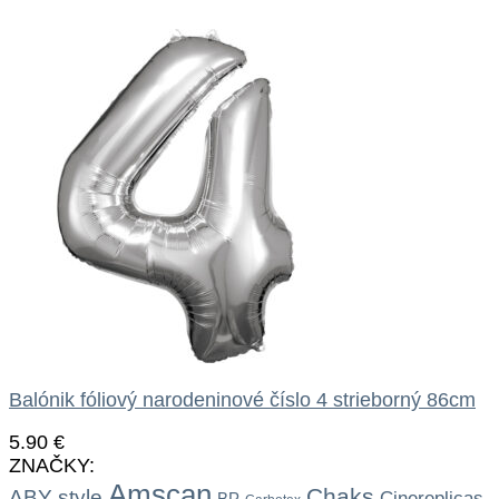
Balónik fóliový narodeninové číslo 4 strieborný 86cm
5.90
€
ZNAČKY:
Amscan
Chaks
ABY style
Cinereplicas
BP