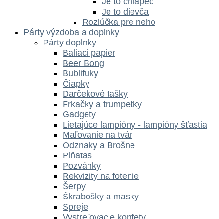
Je to chlapec
Je to dievča
Rozlúčka pre neho
Párty výzdoba a doplnky
Párty doplnky
Baliaci papier
Beer Bong
Bublifuky
Čiapky
Darčekové tašky
Frkačky a trumpetky
Gadgety
Lietajúce lampióny - lampióny šťastia
Maľovanie na tvár
Odznaky a Brošne
Piňatas
Pozvánky
Rekvizity na fotenie
Šerpy
Škrabošky a masky
Spreje
Vystreľovacie konfety