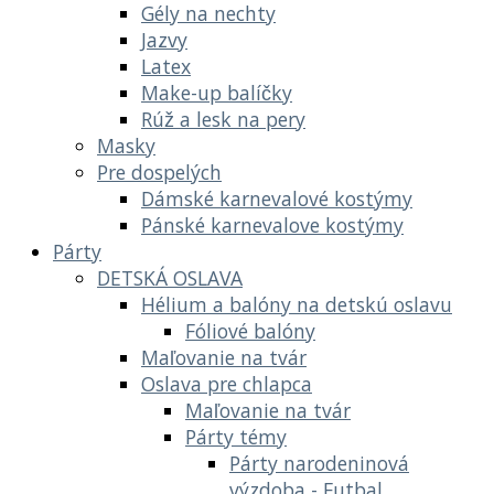
Gély na nechty
Jazvy
Latex
Make-up balíčky
Rúž a lesk na pery
Masky
Pre dospelých
Dámské karnevalové kostýmy
Pánské karnevalove kostýmy
Párty
DETSKÁ OSLAVA
Hélium a balóny na detskú oslavu
Fóliové balóny
Maľovanie na tvár
Oslava pre chlapca
Maľovanie na tvár
Párty témy
Párty narodeninová
výzdoba - Futbal