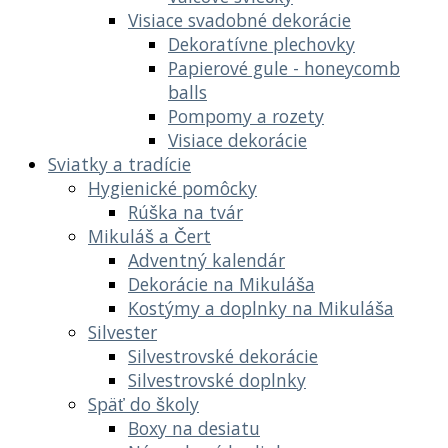
Visiace svadobné dekorácie
Dekoratívne plechovky
Papierové gule - honeycomb
balls
Pompomy a rozety
Visiace dekorácie
Sviatky a tradície
Hygienické pomôcky
Rúška na tvár
Mikuláš a Čert
Adventný kalendár
Dekorácie na Mikuláša
Kostýmy a doplnky na Mikuláša
Silvester
Silvestrovské dekorácie
Silvestrovské doplnky
Späť do školy
Boxy na desiatu