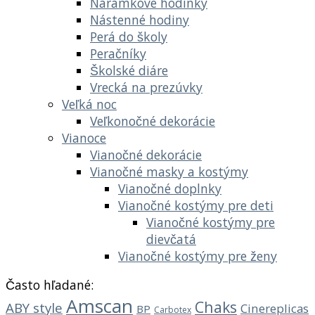
Náramkové hodinky
Nástenné hodiny
Perá do školy
Peračníky
Školské diáre
Vrecká na prezúvky
Veľká noc
Veľkonočné dekorácie
Vianoce
Vianočné dekorácie
Vianočné masky a kostýmy
Vianočné doplnky
Vianočné kostýmy pre deti
Vianočné kostýmy pre
dievčatá
Vianočné kostýmy pre ženy
Často hľadané:
Amscan
Chaks
ABY style
Cinereplicas
BP
Carbotex