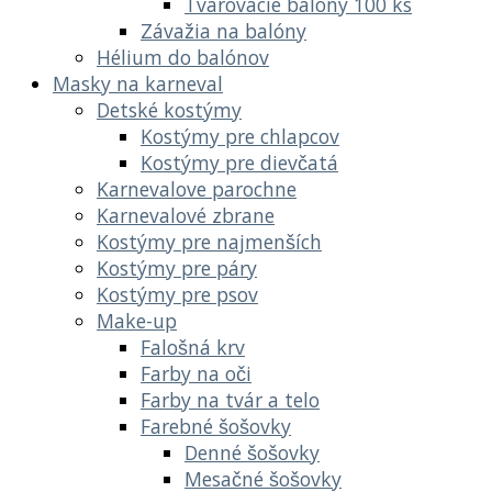
Tvarovacie balóny 100 ks
Závažia na balóny
Hélium do balónov
Masky na karneval
Detské kostýmy
Kostýmy pre chlapcov
Kostýmy pre dievčatá
Karnevalove parochne
Karnevalové zbrane
Kostýmy pre najmenších
Kostýmy pre páry
Kostýmy pre psov
Make-up
Falošná krv
Farby na oči
Farby na tvár a telo
Farebné šošovky
Denné šošovky
Mesačné šošovky