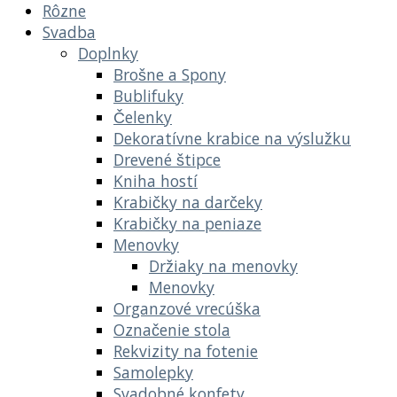
Rôzne
Svadba
Doplnky
Brošne a Spony
Bublifuky
Čelenky
Dekoratívne krabice na výslužku
Drevené štipce
Kniha hostí
Krabičky na darčeky
Krabičky na peniaze
Menovky
Držiaky na menovky
Menovky
Organzové vrecúška
Označenie stola
Rekvizity na fotenie
Samolepky
Svadobné konfety