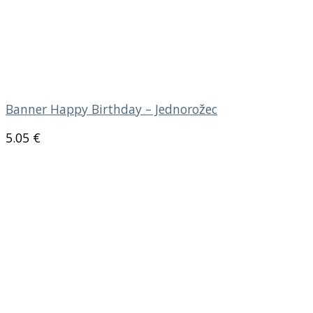
Banner Happy Birthday – Jednorožec
5.05
€