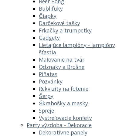
Beer Bong
Bublifuky
Čiapky
Darčekové tašky
Frkačky a trumpetky
Gadgety
Lietajúce lampióny - lampióny
šťastia
Maľovanie na tvár
Odznaky a Brošne
Piňatas
Pozvánky
Rekvizity na fotenie
Šerpy
Škrabošky a masky
Spreje
Vystreľovacie konfety
Party výzdoba - Dekoracie
Dekoratívne panely