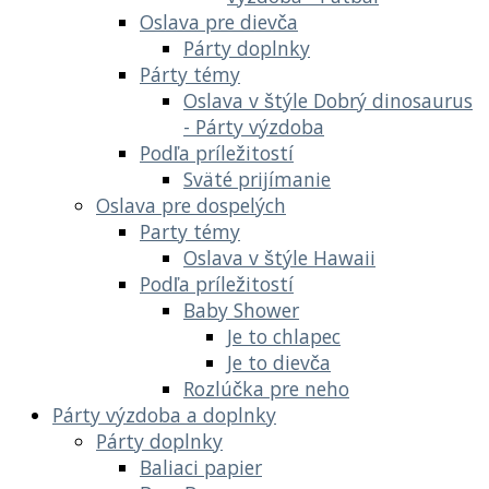
Oslava pre dievča
Párty doplnky
Párty témy
Oslava v štýle Dobrý dinosaurus
- Párty výzdoba
Podľa príležitostí
Sväté prijímanie
Oslava pre dospelých
Party témy
Oslava v štýle Hawaii
Podľa príležitostí
Baby Shower
Je to chlapec
Je to dievča
Rozlúčka pre neho
Párty výzdoba a doplnky
Párty doplnky
Baliaci papier