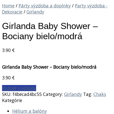
Home
/
Párty výzdoba a doplnky
/
Party výzdoba -
Dekoracie
/
Girlandy
Girlanda Baby Shower –
Bociany bielo/modrá
3.90
€
Girlanda Baby Shower – Bociany bielo/modrá
3.90
€
Pozrieť v eshope
SKU:
f4becad4bc55
Category:
Girlandy
Tag:
Chaks
Kategórie
Hélium a balóny