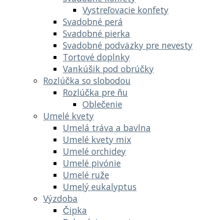
Vystreľovacie konfety
Svadobné perá
Svadobné pierka
Svadobné podväzky pre nevesty
Tortové doplnky
Vankúšik pod obrúčky
Rozlúčka so slobodou
Rozlúčka pre ňu
Oblečenie
Umelé kvety
Umelá tráva a bavlna
Umelé kvety mix
Umelé orchidey
Umelé pivónie
Umelé ruže
Umelý eukalyptus
Výzdoba
Čipka