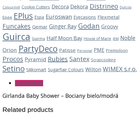
Distrineo
Decora
Dekora
Cookie Cutters
Dulcop
Colourmill
EPlus
Euroswan
Flexmetal
Espa
Eyecasions
Epee
Godan
Funcakes
Ginger Ray
Groovy
Gemar
Guirca
Noble
Half Moon Bay
Guirma
House of Marie
JEM
PartyDeco
Orion
PME
Patisse
Premioloon
Personal
Procos
Rubies
Santex
Pyramid
Scrapcooking
Setino
WIMEX s.r.o.
Wilton
Silikomart
Sugarflair Colours
Description
Girlanda Baby Shower – Bociany bielo/modrá
Related products