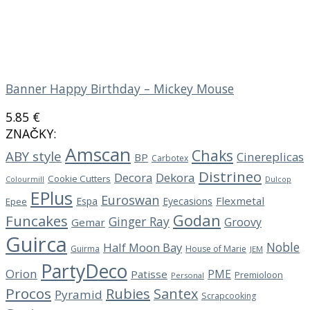
Banner Happy Birthday – Mickey Mouse
5.85
€
ZNAČKY:
Amscan
Chaks
ABY style
Cinereplicas
BP
Carbotex
Distrineo
Decora
Dekora
Cookie Cutters
Dulcop
Colourmill
EPlus
Euroswan
Flexmetal
Espa
Eyecasions
Epee
Godan
Funcakes
Ginger Ray
Groovy
Gemar
Guirca
Noble
Half Moon Bay
Guirma
House of Marie
JEM
PartyDeco
Orion
PME
Patisse
Premioloon
Personal
Procos
Rubies
Santex
Pyramid
Scrapcooking