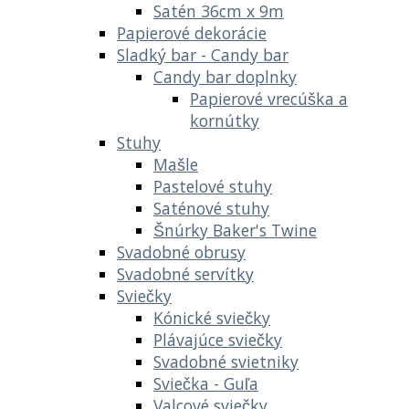
Satén 36cm x 9m
Papierové dekorácie
Sladký bar - Candy bar
Candy bar doplnky
Papierové vrecúška a
kornútky
Stuhy
Mašle
Pastelové stuhy
Saténové stuhy
Šnúrky Baker's Twine
Svadobné obrusy
Svadobné servítky
Sviečky
Kónické sviečky
Plávajúce sviečky
Svadobné svietniky
Sviečka - Guľa
Valcové sviečky