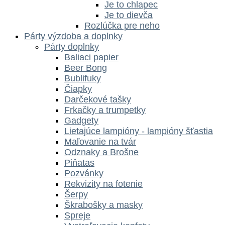
Je to chlapec
Je to dievča
Rozlúčka pre neho
Párty výzdoba a doplnky
Párty doplnky
Baliaci papier
Beer Bong
Bublifuky
Čiapky
Darčekové tašky
Frkačky a trumpetky
Gadgety
Lietajúce lampióny - lampióny šťastia
Maľovanie na tvár
Odznaky a Brošne
Piňatas
Pozvánky
Rekvizity na fotenie
Šerpy
Škrabošky a masky
Spreje