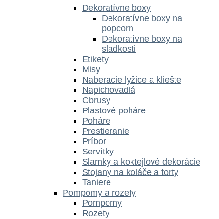
Dekoratívne boxy
Dekoratívne boxy na
popcorn
Dekoratívne boxy na
sladkosti
Etikety
Misy
Naberacie lyžice a kliešte
Napichovadlá
Obrusy
Plastové poháre
Poháre
Prestieranie
Príbor
Servítky
Slamky a koktejlové dekorácie
Stojany na koláče a torty
Taniere
Pompomy a rozety
Pompomy
Rozety