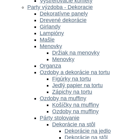
Vystreľovacie konfety
Party výzdoba - Dekoracie
Dekoratívne panely
Drevené dekorácie
Girlandy
Lampióny
Mašle
Menovky
Držiak na menovky
Menovky
Organza
Ozdoby a dekorácie na tortu
Figúrky na tortu
Jedlý papier na tortu
Zápichy na tortu
Ozdoby na muffiny
Košíčky na muffiny
Ozdoby na muffiny
Párty stolovanie
Dekorácie na stôl
Dekorácie na jedlo
Dekorácie na stôl