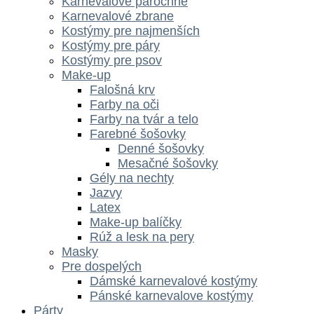
Karnevalove parochne
Karnevalové zbrane
Kostýmy pre najmenších
Kostýmy pre páry
Kostýmy pre psov
Make-up
Falošná krv
Farby na oči
Farby na tvár a telo
Farebné šošovky
Denné šošovky
Mesačné šošovky
Gély na nechty
Jazvy
Latex
Make-up balíčky
Rúž a lesk na pery
Masky
Pre dospelých
Dámské karnevalové kostýmy
Pánské karnevalove kostýmy
Párty