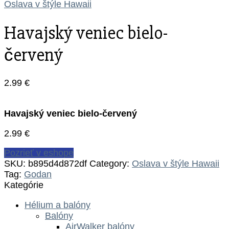
Oslava v štýle Hawaii
Havajský veniec bielo-
červený
2.99
€
Havajský veniec bielo-červený
2.99
€
Pozrieť v eshope
SKU:
b895d4d872df
Category:
Oslava v štýle Hawaii
Tag:
Godan
Kategórie
Hélium a balóny
Balóny
AirWalker balóny