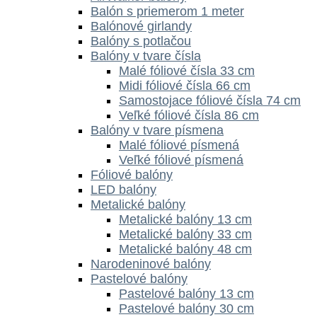
Balón s priemerom 1 meter
Balónové girlandy
Balóny s potlačou
Balóny v tvare čísla
Malé fóliové čísla 33 cm
Midi fóliové čísla 66 cm
Samostojace fóliové čísla 74 cm
Veľké fóliové čísla 86 cm
Balóny v tvare písmena
Malé fóliové písmená
Veľké fóliové písmená
Fóliové balóny
LED balóny
Metalické balóny
Metalické balóny 13 cm
Metalické balóny 33 cm
Metalické balóny 48 cm
Narodeninové balóny
Pastelové balóny
Pastelové balóny 13 cm
Pastelové balóny 30 cm