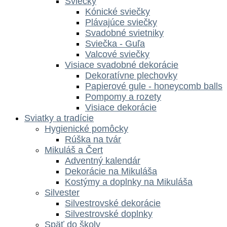
Sviečky
Kónické sviečky
Plávajúce sviečky
Svadobné svietniky
Sviečka - Guľa
Valcové sviečky
Visiace svadobné dekorácie
Dekoratívne plechovky
Papierové gule - honeycomb balls
Pompomy a rozety
Visiace dekorácie
Sviatky a tradície
Hygienické pomôcky
Rúška na tvár
Mikuláš a Čert
Adventný kalendár
Dekorácie na Mikuláša
Kostýmy a doplnky na Mikuláša
Silvester
Silvestrovské dekorácie
Silvestrovské doplnky
Späť do školy