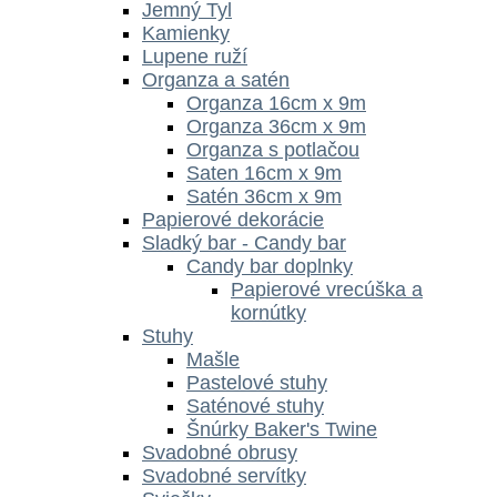
Jemný Tyl
Kamienky
Lupene ruží
Organza a satén
Organza 16cm x 9m
Organza 36cm x 9m
Organza s potlačou
Saten 16cm x 9m
Satén 36cm x 9m
Papierové dekorácie
Sladký bar - Candy bar
Candy bar doplnky
Papierové vrecúška a
kornútky
Stuhy
Mašle
Pastelové stuhy
Saténové stuhy
Šnúrky Baker's Twine
Svadobné obrusy
Svadobné servítky