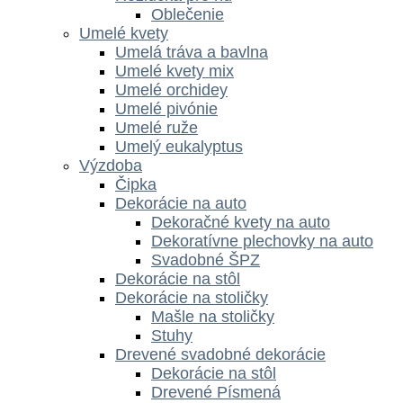
Oblečenie
Umelé kvety
Umelá tráva a bavlna
Umelé kvety mix
Umelé orchidey
Umelé pivónie
Umelé ruže
Umelý eukalyptus
Výzdoba
Čipka
Dekorácie na auto
Dekoračné kvety na auto
Dekoratívne plechovky na auto
Svadobné ŠPZ
Dekorácie na stôl
Dekorácie na stoličky
Mašle na stoličky
Stuhy
Drevené svadobné dekorácie
Dekorácie na stôl
Drevené Písmená