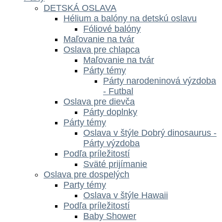
DETSKÁ OSLAVA
Hélium a balóny na detskú oslavu
Fóliové balóny
Maľovanie na tvár
Oslava pre chlapca
Maľovanie na tvár
Párty témy
Párty narodeninová výzdoba
- Futbal
Oslava pre dievča
Párty doplnky
Párty témy
Oslava v štýle Dobrý dinosaurus -
Párty výzdoba
Podľa príležitostí
Sväté prijímanie
Oslava pre dospelých
Party témy
Oslava v štýle Hawaii
Podľa príležitostí
Baby Shower