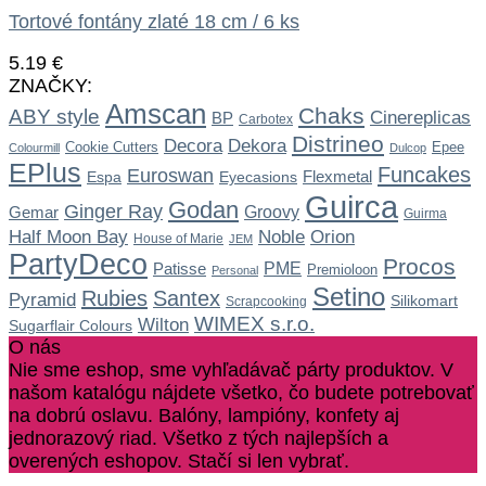
Tortové fontány zlaté 18 cm / 6 ks
5.19
€
ZNAČKY:
Amscan
Chaks
ABY style
Cinereplicas
BP
Carbotex
Distrineo
Dekora
Decora
Cookie Cutters
Epee
Colourmill
Dulcop
EPlus
Funcakes
Euroswan
Flexmetal
Espa
Eyecasions
Guirca
Godan
Ginger Ray
Gemar
Groovy
Guirma
Noble
Half Moon Bay
Orion
House of Marie
JEM
PartyDeco
Procos
Patisse
PME
Premioloon
Personal
Setino
Rubies
Santex
Pyramid
Silikomart
Scrapcooking
WIMEX s.r.o.
Wilton
Sugarflair Colours
O nás
Nie sme eshop, sme vyhľadávač párty produktov. V
našom katalógu nájdete všetko, čo budete potrebovať
na dobrú oslavu. Balóny, lampióny, konfety aj
jednorazový riad. Všetko z tých najlepších a
overených eshopov. Stačí si len vybrať.