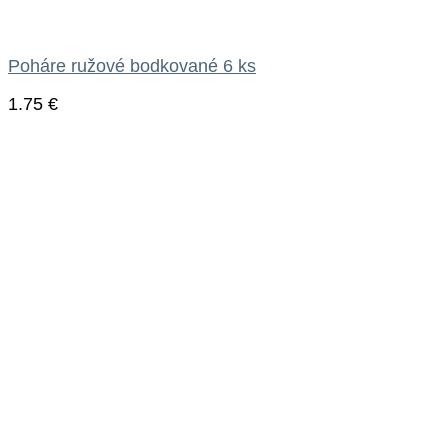
Poháre ružové bodkované 6 ks
1.75
€