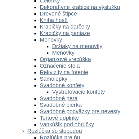
Čelenky
Dekoratívne krabice na výslužku
Drevené štipce
Kniha hostí
Krabičky na darčeky
Krabičky na peniaze
Menovky
Držiaky na menovky
Menovky
Organzové vrecúška
Označenie stola
Rekvizity na fotenie
Samolepky
Svadobné konfety
Vystreľovacie konfety
Svadobné perá
Svadobné pierka
Svadobné podväzky pre nevesty
Tortové doplnky
Vankúšik pod obrúčky
Rozlúčka so slobodou
Rozlúčka pre ňu