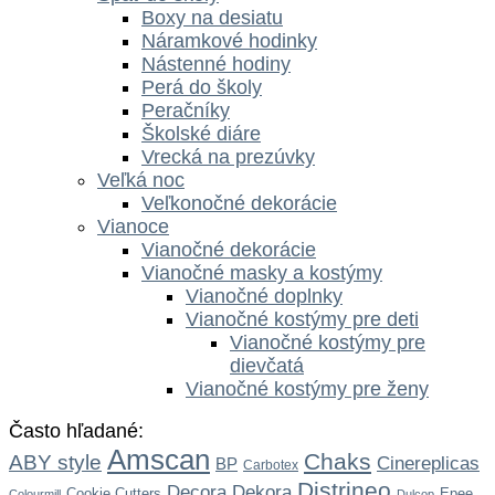
Boxy na desiatu
Náramkové hodinky
Nástenné hodiny
Perá do školy
Peračníky
Školské diáre
Vrecká na prezúvky
Veľká noc
Veľkonočné dekorácie
Vianoce
Vianočné dekorácie
Vianočné masky a kostýmy
Vianočné doplnky
Vianočné kostýmy pre deti
Vianočné kostýmy pre
dievčatá
Vianočné kostýmy pre ženy
Často hľadané:
Amscan
Chaks
ABY style
Cinereplicas
BP
Carbotex
Distrineo
Dekora
Decora
Cookie Cutters
Epee
Colourmill
Dulcop