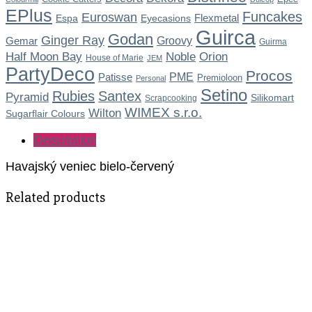
EPlus
Funcakes
Euroswan
Flexmetal
Espa
Eyecasions
Guirca
Godan
Ginger Ray
Gemar
Groovy
Guirma
Noble
Half Moon Bay
Orion
House of Marie
JEM
PartyDeco
Procos
Patisse
PME
Premioloon
Personal
Setino
Rubies
Santex
Pyramid
Silikomart
Scrapcooking
WIMEX s.r.o.
Wilton
Sugarflair Colours
Description
Havajský veniec bielo-červený
Related products