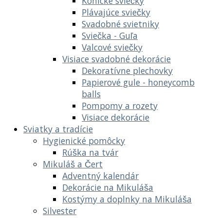
Kónické sviečky
Plávajúce sviečky
Svadobné svietniky
Sviečka - Guľa
Valcové sviečky
Visiace svadobné dekorácie
Dekoratívne plechovky
Papierové gule - honeycomb
balls
Pompomy a rozety
Visiace dekorácie
Sviatky a tradície
Hygienické pomôcky
Rúška na tvár
Mikuláš a Čert
Adventný kalendár
Dekorácie na Mikuláša
Kostýmy a doplnky na Mikuláša
Silvester