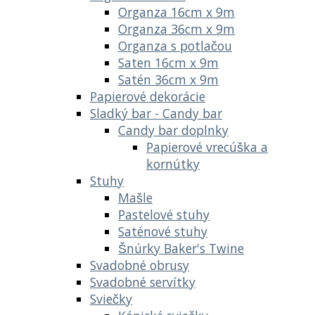
Organza 16cm x 9m
Organza 36cm x 9m
Organza s potlačou
Saten 16cm x 9m
Satén 36cm x 9m
Papierové dekorácie
Sladký bar - Candy bar
Candy bar doplnky
Papierové vrecúška a
kornútky
Stuhy
Mašle
Pastelové stuhy
Saténové stuhy
Šnúrky Baker's Twine
Svadobné obrusy
Svadobné servítky
Sviečky