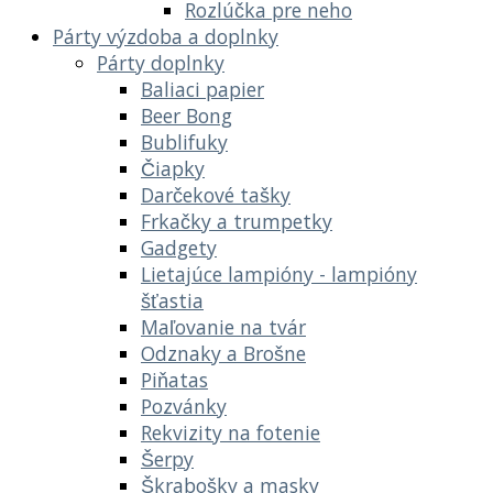
Rozlúčka pre neho
Párty výzdoba a doplnky
Párty doplnky
Baliaci papier
Beer Bong
Bublifuky
Čiapky
Darčekové tašky
Frkačky a trumpetky
Gadgety
Lietajúce lampióny - lampióny
šťastia
Maľovanie na tvár
Odznaky a Brošne
Piňatas
Pozvánky
Rekvizity na fotenie
Šerpy
Škrabošky a masky