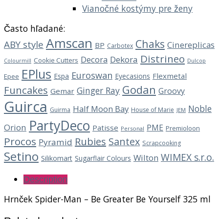
Vianočné kostýmy pre ženy
Často hľadané:
Amscan
Chaks
ABY style
Cinereplicas
BP
Carbotex
Distrineo
Decora
Dekora
Cookie Cutters
Dulcop
Colourmill
EPlus
Euroswan
Flexmetal
Espa
Eyecasions
Epee
Godan
Funcakes
Ginger Ray
Groovy
Gemar
Guirca
Noble
Half Moon Bay
Guirma
House of Marie
JEM
PartyDeco
Orion
PME
Patisse
Premioloon
Personal
Procos
Rubies
Santex
Pyramid
Scrapcooking
Setino
WIMEX s.r.o.
Wilton
Silikomart
Sugarflair Colours
Description
Hrnček Spider-Man – Be Greater Be Yourself 325 ml