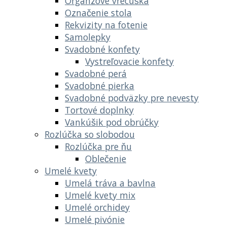
Organzové vrecúška
Označenie stola
Rekvizity na fotenie
Samolepky
Svadobné konfety
Vystreľovacie konfety
Svadobné perá
Svadobné pierka
Svadobné podväzky pre nevesty
Tortové doplnky
Vankúšik pod obrúčky
Rozlúčka so slobodou
Rozlúčka pre ňu
Oblečenie
Umelé kvety
Umelá tráva a bavlna
Umelé kvety mix
Umelé orchidey
Umelé pivónie