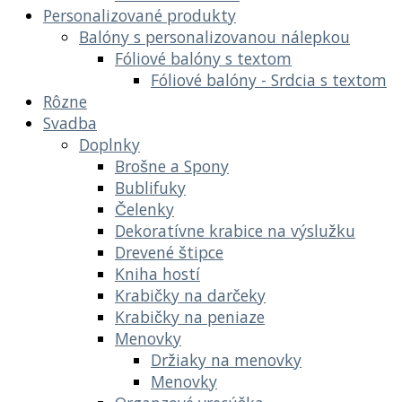
Personalizované produkty
Balóny s personalizovanou nálepkou
Fóliové balóny s textom
Fóliové balóny - Srdcia s textom
Rôzne
Svadba
Doplnky
Brošne a Spony
Bublifuky
Čelenky
Dekoratívne krabice na výslužku
Drevené štipce
Kniha hostí
Krabičky na darčeky
Krabičky na peniaze
Menovky
Držiaky na menovky
Menovky