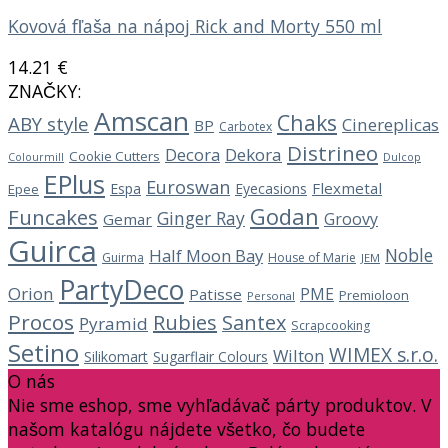
Kovová fľaša na nápoj Rick and Morty 550 ml
14.21
€
ZNAČKY:
Amscan
Chaks
ABY style
Cinereplicas
BP
Carbotex
Distrineo
Decora
Dekora
Cookie Cutters
Dulcop
Colourmill
EPlus
Euroswan
Flexmetal
Espa
Eyecasions
Epee
Godan
Funcakes
Ginger Ray
Groovy
Gemar
Guirca
Noble
Half Moon Bay
Guirma
House of Marie
JEM
PartyDeco
Orion
PME
Patisse
Premioloon
Personal
Procos
Rubies
Santex
Pyramid
Scrapcooking
Setino
WIMEX s.r.o.
Wilton
Silikomart
Sugarflair Colours
O nás
Nie sme eshop, sme vyhľadávač párty produktov. V
našom katalógu nájdete všetko, čo budete