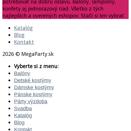
potrebovať na dobrú oslavu. Balóny, lampióny,
konfety aj jednorazový riad. Všetko z tých
najlepších a overených eshopov. Stačí si len vybrať.
Katalóg
Blog
Kontakt
2026 © MegaParty.sk
Vyberte si z menu:
Balóny
Detské kostýmy
Dámske kostýmy
Pánske kostýmy
Párty výzdoba
Svadba
Katalóg
Blog
Kontakt