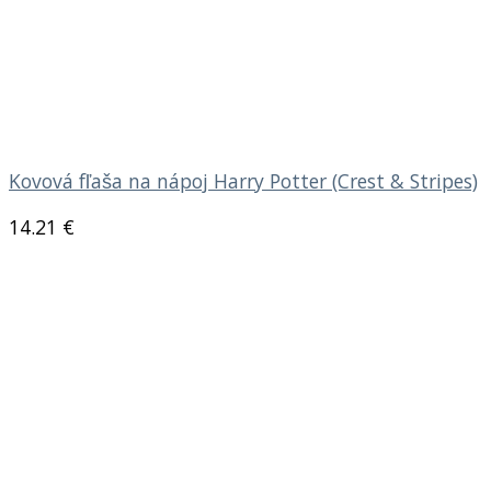
Kovová fľaša na nápoj Harry Potter (Crest & Stripes)
14.21
€