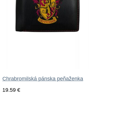
Chrabromilská pánska peňaženka
19.59
€