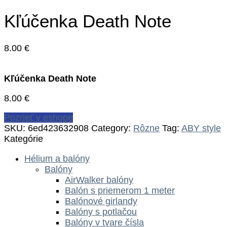
Kľúčenka Death Note
8.00
€
Kľúčenka Death Note
8.00
€
Pozrieť v eshope
SKU:
6ed423632908
Category:
Rôzne
Tag:
ABY style
Kategórie
Hélium a balóny
Balóny
AirWalker balóny
Balón s priemerom 1 meter
Balónové girlandy
Balóny s potlačou
Balóny v tvare čísla