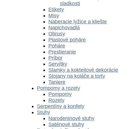
sladkosti
Etikety
Misy
Naberacie lyžice a kliešte
Napichovadlá
Obrusy
Plastové poháre
Poháre
Prestieranie
Príbor
Servítky
Slamky a koktejlové dekorácie
Stojany na koláče a torty
Taniere
Pompomy a rozety
Pompomy
Rozety
Serpentíny a konfety
Stuhy
Narodeninové stuhy
Saténové stuhy