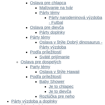
Oslava pre chlapca
Maľovanie na tvár
Párty témy
Párty narodeninová výzdoba
- Futbal
Oslava pre dievča
Párty doplnky
Párty témy
Oslava v štýle Dobrý dinosaurus -
Párty výzdoba
Podľa príležitostí
Sväté prijímanie
Oslava pre dospelých
Party témy
Oslava v štýle Hawaii
Podľa príležitostí
Baby Shower
Je to chlapec
Je to dievča
Rozlúčka pre neho
Párty výzdoba a doplnky