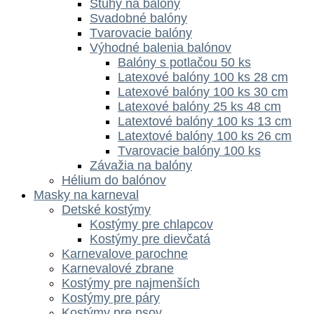
Stuhy na balóny
Svadobné balóny
Tvarovacie balóny
Výhodné balenia balónov
Balóny s potlačou 50 ks
Latexové balóny 100 ks 28 cm
Latexové balóny 100 ks 30 cm
Latexové balóny 25 ks 48 cm
Latextové balóny 100 ks 13 cm
Latextové balóny 100 ks 26 cm
Tvarovacie balóny 100 ks
Závažia na balóny
Hélium do balónov
Masky na karneval
Detské kostýmy
Kostýmy pre chlapcov
Kostýmy pre dievčatá
Karnevalove parochne
Karnevalové zbrane
Kostýmy pre najmenších
Kostýmy pre páry
Kostýmy pre psov