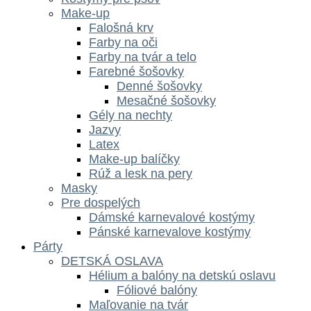
Make-up
Falošná krv
Farby na oči
Farby na tvár a telo
Farebné šošovky
Denné šošovky
Mesačné šošovky
Gély na nechty
Jazvy
Latex
Make-up balíčky
Rúž a lesk na pery
Masky
Pre dospelých
Dámské karnevalové kostýmy
Pánské karnevalove kostýmy
Párty
DETSKÁ OSLAVA
Hélium a balóny na detskú oslavu
Fóliové balóny
Maľovanie na tvár