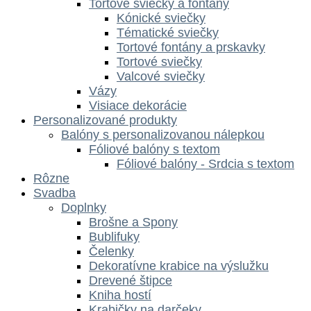
Tortové sviečky a fontány
Kónické sviečky
Tématické sviečky
Tortové fontány a prskavky
Tortové sviečky
Valcové sviečky
Vázy
Visiace dekorácie
Personalizované produkty
Balóny s personalizovanou nálepkou
Fóliové balóny s textom
Fóliové balóny - Srdcia s textom
Rôzne
Svadba
Doplnky
Brošne a Spony
Bublifuky
Čelenky
Dekoratívne krabice na výslužku
Drevené štipce
Kniha hostí
Krabičky na darčeky