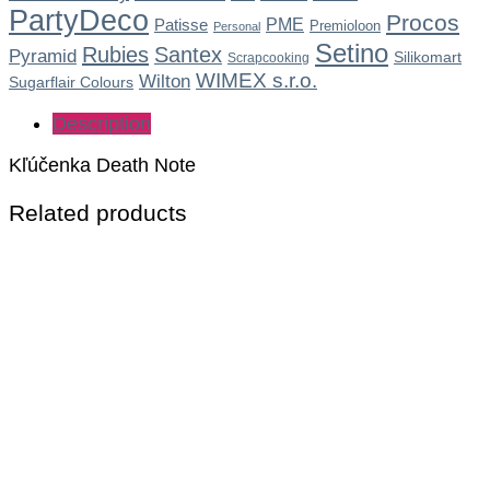
PartyDeco
Procos
Patisse
PME
Premioloon
Personal
Setino
Rubies
Santex
Pyramid
Silikomart
Scrapcooking
WIMEX s.r.o.
Wilton
Sugarflair Colours
Description
Kľúčenka Death Note
Related products