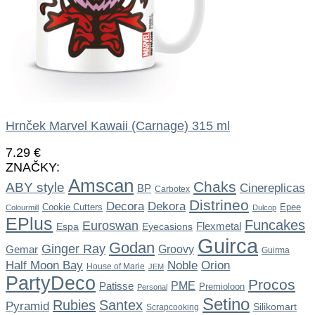
Hrnček Marvel Kawaii (Carnage) 315 ml
7.29
€
ZNAČKY:
Amscan
Chaks
ABY style
Cinereplicas
BP
Carbotex
Distrineo
Dekora
Decora
Cookie Cutters
Epee
Colourmill
Dulcop
EPlus
Funcakes
Euroswan
Flexmetal
Espa
Eyecasions
Guirca
Godan
Ginger Ray
Gemar
Groovy
Guirma
Noble
Half Moon Bay
Orion
House of Marie
JEM
PartyDeco
Procos
Patisse
PME
Premioloon
Personal
Setino
Rubies
Santex
Pyramid
Silikomart
Scrapcooking