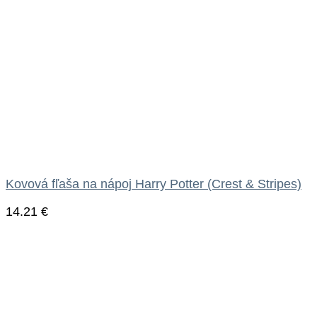
Kovová fľaša na nápoj Harry Potter (Crest & Stripes)
14.21
€