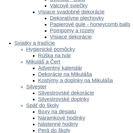
Valcové sviečky
Visiace svadobné dekorácie
Dekoratívne plechovky
Papierové gule - honeycomb balls
Pompomy a rozety
Visiace dekorácie
Sviatky a tradície
Hygienické pomôcky
Rúška na tvár
Mikuláš a Čert
Adventný kalendár
Dekorácie na Mikuláša
Kostýmy a doplnky na Mikuláša
Silvester
Silvestrovské dekorácie
Silvestrovské doplnky
Späť do školy
Boxy na desiatu
Náramkové hodinky
Nástenné hodiny
Perá do školy