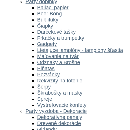
Párty doplnky
Baliaci papier
Beer Bong
Bublifuky
Čiapky
Darčekové tašky
Frkačky a trumpetky
Gadgety
Lietajúce lampióny - lampióny šťastia
Maľovanie na tvár
Odznaky a Brošne
Piňatas
Pozvánky
Rekvizity na fotenie
Šerpy
Škrabošky a masky
Spreje
Vystreľovacie konfety
Party výzdoba - Dekoracie
Dekoratívne panely
Drevené dekorácie
Girlandy