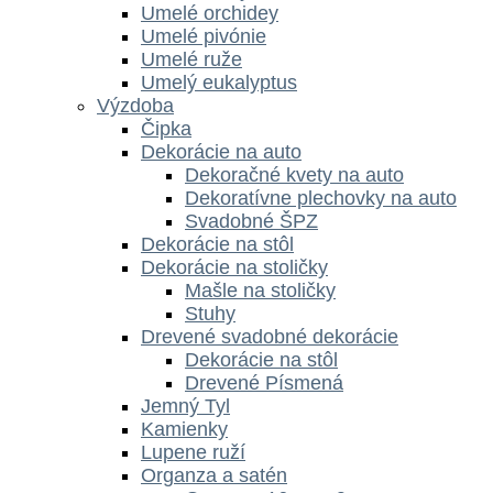
Umelé orchidey
Umelé pivónie
Umelé ruže
Umelý eukalyptus
Výzdoba
Čipka
Dekorácie na auto
Dekoračné kvety na auto
Dekoratívne plechovky na auto
Svadobné ŠPZ
Dekorácie na stôl
Dekorácie na stoličky
Mašle na stoličky
Stuhy
Drevené svadobné dekorácie
Dekorácie na stôl
Drevené Písmená
Jemný Tyl
Kamienky
Lupene ruží
Organza a satén