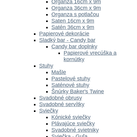
Organza 16cm x 9m
Organza 36cm x 9m
Organza s potlačou
Saten 16cm x 9m
Satén 36cm x 9m
Papierové dekorácie
Sladký bar - Candy bar
Candy bar doplnky
Papierové vrecúška a
kornútky
Stuhy
Mašle
Pastelové stuhy
Saténové stuhy
Šnúrky Baker's Twine
Svadobné obrusy
Svadobné servítky
Sviečky
Kónické sviečky
Plávajúce sviečky
Svadobné svietniky
Sviečka - Guľa