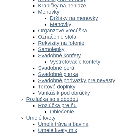
Krabičky na peniaze
Menovky
Držiaky na menovky
Menovky
Organzové vrecúška
Označenie stola
Rekvizity na fotenie
Samolepky
Svadobné konfety
Vystreľovacie konfety
Svadobné perá
Svadobné pierka
Svadobné podväzky pre nevesty
Tortové doplnky
Vankúšik pod obrúčky
Rozlúčka so slobodou
Rozlúčka pre ňu
Oblečenie
Umelé kvety
Umelá tráva a bavlna
Umelé kvety mix