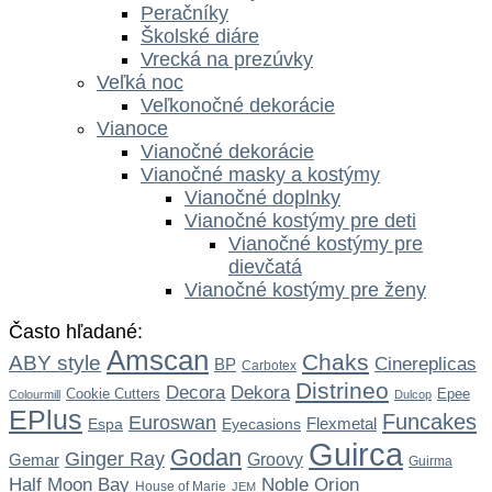
Peračníky
Školské diáre
Vrecká na prezúvky
Veľká noc
Veľkonočné dekorácie
Vianoce
Vianočné dekorácie
Vianočné masky a kostýmy
Vianočné doplnky
Vianočné kostýmy pre deti
Vianočné kostýmy pre
dievčatá
Vianočné kostýmy pre ženy
Často hľadané:
Amscan
Chaks
ABY style
Cinereplicas
BP
Carbotex
Distrineo
Dekora
Decora
Cookie Cutters
Epee
Colourmill
Dulcop
EPlus
Funcakes
Euroswan
Flexmetal
Espa
Eyecasions
Guirca
Godan
Ginger Ray
Gemar
Groovy
Guirma
Noble
Half Moon Bay
Orion
House of Marie
JEM