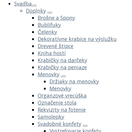
Svadba
Doplnky
Brošne a Spony
Bublifuky
Čelenky
Dekoratívne krabice na výslužku
Drevené štipce
Kniha hostí
Krabičky na darčeky
Krabičky na peniaze
Menovky
Držiaky na menovky
Menovky
Organzové vrecúška
Označenie stola
Rekvizity na fotenie
Samolepky
Svadobné konfety
Vystreľovacie konfety