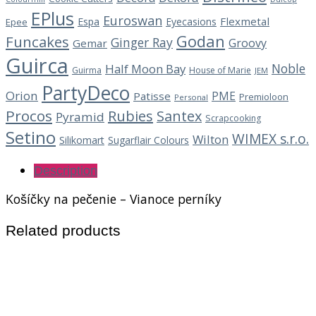
EPlus
Euroswan
Flexmetal
Espa
Eyecasions
Epee
Godan
Funcakes
Ginger Ray
Groovy
Gemar
Guirca
Noble
Half Moon Bay
Guirma
House of Marie
JEM
PartyDeco
Orion
PME
Patisse
Premioloon
Personal
Procos
Rubies
Santex
Pyramid
Scrapcooking
Setino
WIMEX s.r.o.
Wilton
Silikomart
Sugarflair Colours
Description
Košíčky na pečenie – Vianoce perníky
Related products