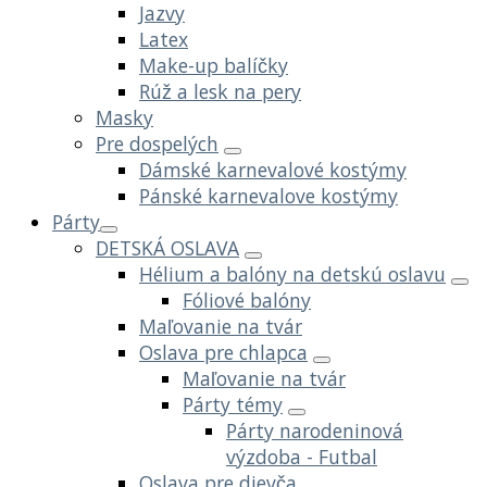
Jazvy
Latex
Make-up balíčky
Rúž a lesk na pery
Masky
Pre dospelých
Dámské karnevalové kostýmy
Pánské karnevalove kostýmy
Párty
DETSKÁ OSLAVA
Hélium a balóny na detskú oslavu
Fóliové balóny
Maľovanie na tvár
Oslava pre chlapca
Maľovanie na tvár
Párty témy
Párty narodeninová
výzdoba - Futbal
Oslava pre dievča