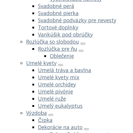
Svadobné perá
Svadobné pierka
Svadobné podväzky pre nevesty
Tortové doplnky
Vankúšik pod obrúčky
Rozlúčka so slobodou
Rozlúčka pre ňu
Oblečenie
Umelé kvety
Umelá tráva a bavlna
Umelé kvety mix
Umelé orchidey
Umelé pivónie
Umelé ruže
Umelý eukalyptus
Výzdoba
Čipka
Dekorácie na auto