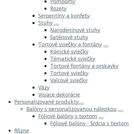
Pompomy
Rozety
Serpentíny a konfety
Stuhy
Narodeninové stuhy
Saténové stuhy
Tortové sviečky a fontány
Kónické sviečky
Tématické sviečky
Tortové fontány a prskavky
Tortové sviečky
Valcové sviečky
Vázy
Visiace dekorácie
Personalizované produkty
Balóny s personalizovanou nálepkou
Fóliové balóny s textom
Fóliové balóny - Srdcia s textom
Rôzne