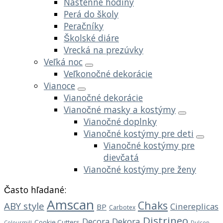
Nástenné hodiny
Perá do školy
Peračníky
Školské diáre
Vrecká na prezúvky
Veľká noc
Veľkonočné dekorácie
Vianoce
Vianočné dekorácie
Vianočné masky a kostýmy
Vianočné doplnky
Vianočné kostýmy pre deti
Vianočné kostýmy pre
dievčatá
Vianočné kostýmy pre ženy
Často hľadané:
Amscan
Chaks
ABY style
Cinereplicas
BP
Carbotex
Distrineo
Decora
Dekora
Cookie Cutters
Dulcop
Colourmill