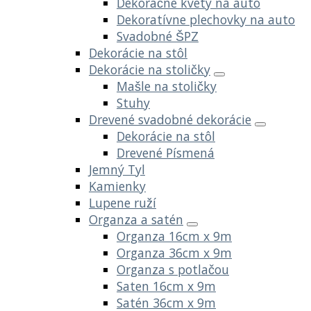
Dekoračné kvety na auto
Dekoratívne plechovky na auto
Svadobné ŠPZ
Dekorácie na stôl
Dekorácie na stoličky
Mašle na stoličky
Stuhy
Drevené svadobné dekorácie
Dekorácie na stôl
Drevené Písmená
Jemný Tyl
Kamienky
Lupene ruží
Organza a satén
Organza 16cm x 9m
Organza 36cm x 9m
Organza s potlačou
Saten 16cm x 9m
Satén 36cm x 9m