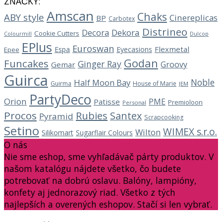
ZNAČKY:
Amscan
Chaks
ABY style
Cinereplicas
BP
Carbotex
Distrineo
Decora
Dekora
Cookie Cutters
Dulcop
Colourmill
EPlus
Euroswan
Flexmetal
Espa
Eyecasions
Epee
Godan
Funcakes
Ginger Ray
Groovy
Gemar
Guirca
Noble
Half Moon Bay
Guirma
House of Marie
JEM
PartyDeco
Orion
PME
Patisse
Premioloon
Personal
Procos
Rubies
Santex
Pyramid
Scrapcooking
Setino
WIMEX s.r.o.
Wilton
Silikomart
Sugarflair Colours
O nás
Nie sme eshop, sme vyhľadávač párty produktov. V
našom katalógu nájdete všetko, čo budete
potrebovať na dobrú oslavu. Balóny, lampióny,
konfety aj jednorazový riad. Všetko z tých
najlepších a overených eshopov. Stačí si len vybrať.