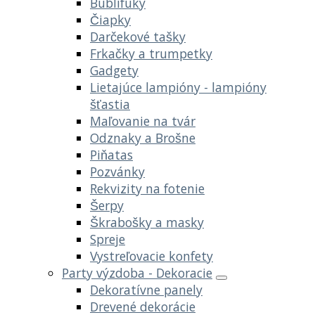
Bublifuky
Čiapky
Darčekové tašky
Frkačky a trumpetky
Gadgety
Lietajúce lampióny - lampióny
šťastia
Maľovanie na tvár
Odznaky a Brošne
Piňatas
Pozvánky
Rekvizity na fotenie
Šerpy
Škrabošky a masky
Spreje
Vystreľovacie konfety
Party výzdoba - Dekoracie
Dekoratívne panely
Drevené dekorácie