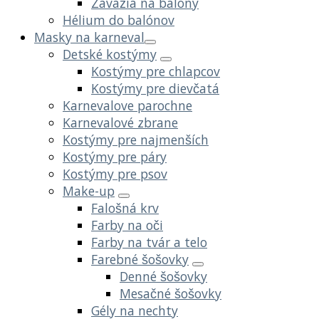
Závažia na balóny
Hélium do balónov
Masky na karneval
Detské kostýmy
Kostýmy pre chlapcov
Kostýmy pre dievčatá
Karnevalove parochne
Karnevalové zbrane
Kostýmy pre najmenších
Kostýmy pre páry
Kostýmy pre psov
Make-up
Falošná krv
Farby na oči
Farby na tvár a telo
Farebné šošovky
Denné šošovky
Mesačné šošovky
Gély na nechty