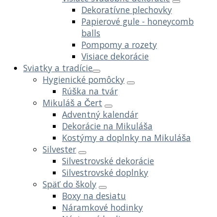
Dekoratívne plechovky
Papierové gule - honeycomb
balls
Pompomy a rozety
Visiace dekorácie
Sviatky a tradície
Hygienické pomôcky
Rúška na tvár
Mikuláš a Čert
Adventný kalendár
Dekorácie na Mikuláša
Kostýmy a doplnky na Mikuláša
Silvester
Silvestrovské dekorácie
Silvestrovské doplnky
Späť do školy
Boxy na desiatu
Náramkové hodinky