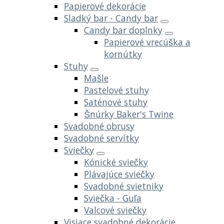
Papierové dekorácie
Sladký bar - Candy bar
Candy bar doplnky
Papierové vrecúška a
kornútky
Stuhy
Mašle
Pastelové stuhy
Saténové stuhy
Šnúrky Baker's Twine
Svadobné obrusy
Svadobné servítky
Sviečky
Kónické sviečky
Plávajúce sviečky
Svadobné svietniky
Sviečka - Guľa
Valcové sviečky
Visiace svadobné dekorácie