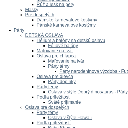
Rúž a lesk na pery
Masky
Pre dospelých
Dámské karnevalové kostýmy
Pánské karnevalove kostýmy
Párty
DETSKÁ OSLAVA
Hélium a balóny na detskú oslavu
Fóliové balóny
Maľovanie na tvár
Oslava pre chlapca
Maľovanie na tvár
Párty témy
Párty narodeninová výzdoba - Fut
Oslava pre dievča
Párty doplnky
Párty témy
Oslava v štýle Dobrý dinosaurus - Párt
Podľa príležitostí
Sväté prijímanie
Oslava pre dospelých
Party témy
Oslava v štýle Hawaii
Podľa príležitostí
Baby Shower