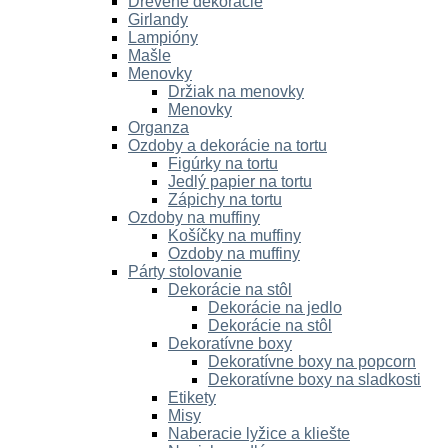
Drevené dekorácie
Girlandy
Lampióny
Mašle
Menovky
Držiak na menovky
Menovky
Organza
Ozdoby a dekorácie na tortu
Figúrky na tortu
Jedlý papier na tortu
Zápichy na tortu
Ozdoby na muffiny
Košíčky na muffiny
Ozdoby na muffiny
Párty stolovanie
Dekorácie na stôl
Dekorácie na jedlo
Dekorácie na stôl
Dekoratívne boxy
Dekoratívne boxy na popcorn
Dekoratívne boxy na sladkosti
Etikety
Misy
Naberacie lyžice a kliešte