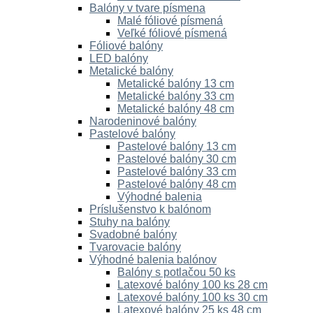
Balóny v tvare písmena
Malé fóliové písmená
Veľké fóliové písmená
Fóliové balóny
LED balóny
Metalické balóny
Metalické balóny 13 cm
Metalické balóny 33 cm
Metalické balóny 48 cm
Narodeninové balóny
Pastelové balóny
Pastelové balóny 13 cm
Pastelové balóny 30 cm
Pastelové balóny 33 cm
Pastelové balóny 48 cm
Výhodné balenia
Príslušenstvo k balónom
Stuhy na balóny
Svadobné balóny
Tvarovacie balóny
Výhodné balenia balónov
Balóny s potlačou 50 ks
Latexové balóny 100 ks 28 cm
Latexové balóny 100 ks 30 cm
Latexové balóny 25 ks 48 cm