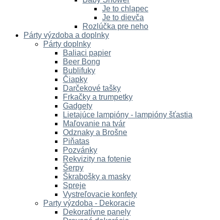
Je to chlapec
Je to dievča
Rozlúčka pre neho
Párty výzdoba a doplnky
Párty doplnky
Baliaci papier
Beer Bong
Bublifuky
Čiapky
Darčekové tašky
Frkačky a trumpetky
Gadgety
Lietajúce lampióny - lampióny šťastia
Maľovanie na tvár
Odznaky a Brošne
Piňatas
Pozvánky
Rekvizity na fotenie
Šerpy
Škrabošky a masky
Spreje
Vystreľovacie konfety
Party výzdoba - Dekoracie
Dekoratívne panely