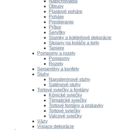
Napichovadlá
Obrusy
Plastové poháre
Poháre
Prestieranie
Príbor
Servítky
Slamky a koktejlové dekorácie
Stojany na koláče a torty
Taniere
Pompomy a rozety
Pompomy
Rozety
Serpentíny a konfety
Stuhy
Narodeninové stuhy
Saténové stuhy
Tortové sviečky a fontány
Kónické sviečky
Tématické sviečky
Tortové fontány a prskavky
Tortové sviečky
Valcové sviečky
Vázy
Visiace dekorácie