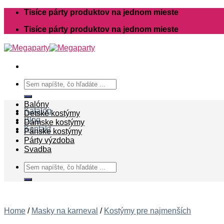
Skip
Tisíce párty produktov na jednom mieste
to
Tisíce párty produktov na jednom mieste
content
Search
for:
Balóny
Katalóg
Detské kostýmy
Blog
Dámske kostýmy
Kontakt
Pánske kostýmy
Párty výzdoba
Svadba
Search
for:
Home
/
Masky na karneval
/
Kostýmy pre najmenších