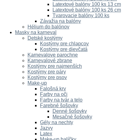
Latextové balóny 100 ks 13 cm
Latextové balóny 100 ks 26 cm
Tvarovacie balóny 100 ks
Závažia na balóny
Hélium do balónov
Masky na karneval
Detské kostýmy
Kostýmy pre chlapcov
Kostýmy pre dievčatá
Karnevalove parochne
Karnevalové zbrane
Kostýmy pre najmenších
Kostýmy pre páry
Kostýmy pre psov
Make-up
Falošná krv
Farby na oči
Farby na tvár a telo
Farebné šošovky
Denné šošovky
Mesačné šošovky
Gély na nechty
Jazvy
Latex
Make-up balíčky