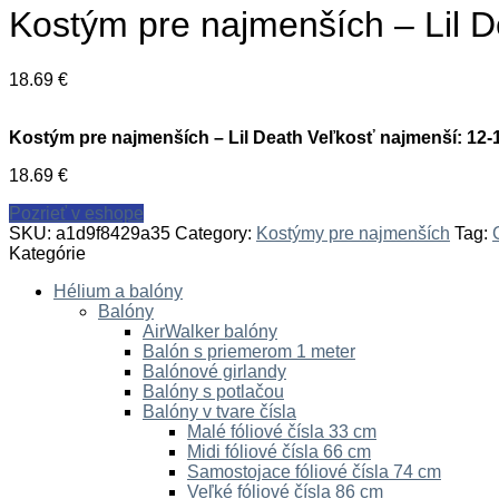
Kostým pre najmenších – Lil 
18.69
€
Kostým pre najmenších – Lil Death Veľkosť najmenší: 12
18.69
€
Pozrieť v eshope
SKU:
a1d9f8429a35
Category:
Kostýmy pre najmenších
Tag:
Kategórie
Hélium a balóny
Balóny
AirWalker balóny
Balón s priemerom 1 meter
Balónové girlandy
Balóny s potlačou
Balóny v tvare čísla
Malé fóliové čísla 33 cm
Midi fóliové čísla 66 cm
Samostojace fóliové čísla 74 cm
Veľké fóliové čísla 86 cm