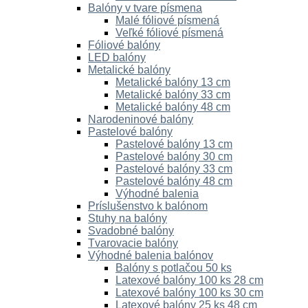
Balóny v tvare písmena
Malé fóliové písmená
Veľké fóliové písmená
Fóliové balóny
LED balóny
Metalické balóny
Metalické balóny 13 cm
Metalické balóny 33 cm
Metalické balóny 48 cm
Narodeninové balóny
Pastelové balóny
Pastelové balóny 13 cm
Pastelové balóny 30 cm
Pastelové balóny 33 cm
Pastelové balóny 48 cm
Výhodné balenia
Príslušenstvo k balónom
Stuhy na balóny
Svadobné balóny
Tvarovacie balóny
Výhodné balenia balónov
Balóny s potlačou 50 ks
Latexové balóny 100 ks 28 cm
Latexové balóny 100 ks 30 cm
Latexové balóny 25 ks 48 cm