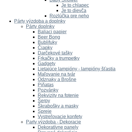
Je to chlapec
Je to dievča
Rozlúčka pre neho
Párty výzdoba a doplnky
Párty doplnky
Baliaci papier
Beer Bong
Bublifuky
Čiapky
Darčekové tašky
Frkačky a trumpetky
Gadgety
Lietajúce lampióny - lampióny šťastia
Maľovanie na tvár
Odznaky a Brošne
Piňatas
Pozvánky
Rekvizity na fotenie
Šerpy
Škrabošky a masky
Spreje
Vystreľovacie konfety
Party výzdoba - Dekoracie
Dekoratívne panely