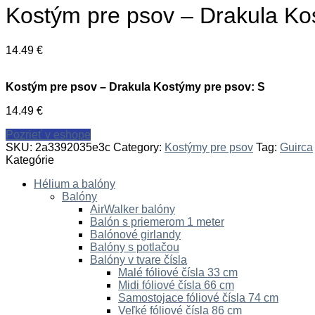
Kostým pre psov – Drakula Ko
14.49
€
Kostým pre psov – Drakula Kostýmy pre psov: S
14.49
€
Pozrieť v eshope
SKU:
2a3392035e3c
Category:
Kostýmy pre psov
Tag:
Guirca
Kategórie
Hélium a balóny
Balóny
AirWalker balóny
Balón s priemerom 1 meter
Balónové girlandy
Balóny s potlačou
Balóny v tvare čísla
Malé fóliové čísla 33 cm
Midi fóliové čísla 66 cm
Samostojace fóliové čísla 74 cm
Veľké fóliové čísla 86 cm