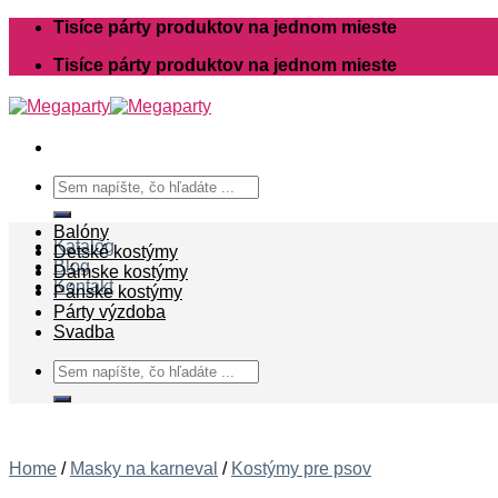
Skip
Tisíce párty produktov na jednom mieste
to
Tisíce párty produktov na jednom mieste
content
Search
for:
Balóny
Katalóg
Detské kostýmy
Blog
Dámske kostýmy
Kontakt
Pánske kostýmy
Párty výzdoba
Svadba
Search
for:
Home
/
Masky na karneval
/
Kostýmy pre psov