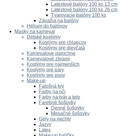
Latextové balóny 100 ks 13 cm
Latextové balóny 100 ks 26 cm
Tvarovacie balóny 100 ks
Závažia na balóny
Hélium do balónov
Masky na karneval
Detské kostýmy
Kostýmy pre chlapcov
Kostýmy pre dievčatá
Karnevalove parochne
Karnevalové zbrane
Kostýmy pre najmenších
Kostýmy pre páry
Kostýmy pre psov
Make-up
Falošná krv
Farby na oči
Farby na tvár a telo
Farebné šošovky
Denné šošovky
Mesačné šošovky
Gély na nechty
Jazvy
Latex
Make-up balíčky