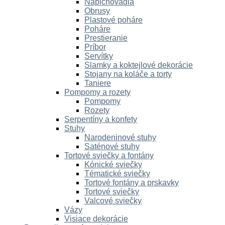
Napichovadlá
Obrusy
Plastové poháre
Poháre
Prestieranie
Príbor
Servítky
Slamky a koktejlové dekorácie
Stojany na koláče a torty
Taniere
Pompomy a rozety
Pompomy
Rozety
Serpentíny a konfety
Stuhy
Narodeninové stuhy
Saténové stuhy
Tortové sviečky a fontány
Kónické sviečky
Tématické sviečky
Tortové fontány a prskavky
Tortové sviečky
Valcové sviečky
Vázy
Visiace dekorácie