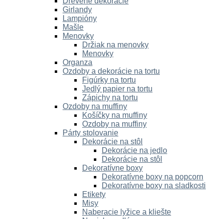
Drevené dekorácie
Girlandy
Lampióny
Mašle
Menovky
Držiak na menovky
Menovky
Organza
Ozdoby a dekorácie na tortu
Figúrky na tortu
Jedlý papier na tortu
Zápichy na tortu
Ozdoby na muffiny
Košíčky na muffiny
Ozdoby na muffiny
Párty stolovanie
Dekorácie na stôl
Dekorácie na jedlo
Dekorácie na stôl
Dekoratívne boxy
Dekoratívne boxy na popcorn
Dekoratívne boxy na sladkosti
Etikety
Misy
Naberacie lyžice a kliešte