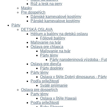
Rúž a lesk na pery
Masky
Pre dospelých
Dámské karnevalové kostýmy
Pánské karnevalove kostýmy
Párty
DETSKÁ OSLAVA
Hélium a balóny na detskú oslavu
Fóliové balóny
Maľovanie na tvár
Oslava pre chlapca
Maľovanie na tvár
Párty témy
Párty narodeninová výzdoba - Fut
Oslava pre dievča
Párty doplnky
Párty témy
Oslava v štýle Dobrý dinosaurus - Párt
Podľa príležitostí
Sväté prijímanie
Oslava pre dospelých
Party témy
Oslava v štýle Hawaii
Podľa príležitostí
Baby Shower