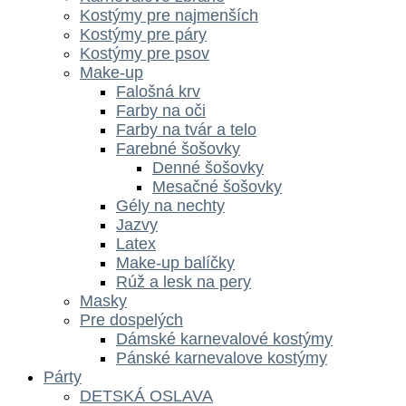
Kostýmy pre najmenších
Kostýmy pre páry
Kostýmy pre psov
Make-up
Falošná krv
Farby na oči
Farby na tvár a telo
Farebné šošovky
Denné šošovky
Mesačné šošovky
Gély na nechty
Jazvy
Latex
Make-up balíčky
Rúž a lesk na pery
Masky
Pre dospelých
Dámské karnevalové kostýmy
Pánské karnevalove kostýmy
Párty
DETSKÁ OSLAVA