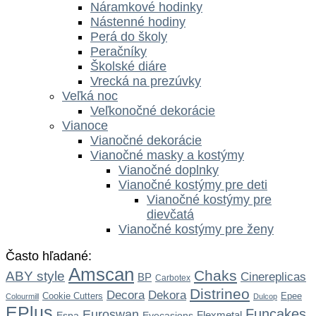
Náramkové hodinky
Nástenné hodiny
Perá do školy
Peračníky
Školské diáre
Vrecká na prezúvky
Veľká noc
Veľkonočné dekorácie
Vianoce
Vianočné dekorácie
Vianočné masky a kostýmy
Vianočné doplnky
Vianočné kostýmy pre deti
Vianočné kostýmy pre
dievčatá
Vianočné kostýmy pre ženy
Často hľadané:
Amscan
Chaks
ABY style
Cinereplicas
BP
Carbotex
Distrineo
Dekora
Decora
Cookie Cutters
Epee
Colourmill
Dulcop
EPlus
Funcakes
Euroswan
Flexmetal
Espa
Eyecasions