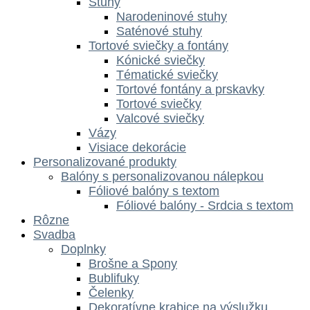
Stuhy
Narodeninové stuhy
Saténové stuhy
Tortové sviečky a fontány
Kónické sviečky
Tématické sviečky
Tortové fontány a prskavky
Tortové sviečky
Valcové sviečky
Vázy
Visiace dekorácie
Personalizované produkty
Balóny s personalizovanou nálepkou
Fóliové balóny s textom
Fóliové balóny - Srdcia s textom
Rôzne
Svadba
Doplnky
Brošne a Spony
Bublifuky
Čelenky
Dekoratívne krabice na výslužku