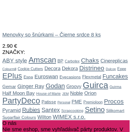
Menovky so šnúrkami – Čierne srdce 8 ks
2.90
€
ZNAČKY:
Amscan
Chaks
ABY style
Cinereplicas
BP
Carbotex
Distrineo
Dekora
Decora
Cookie Cutters
Epee
Colourmill
Dulcop
EPlus
Funcakes
Euroswan
Flexmetal
Espa
Eyecasions
Guirca
Godan
Ginger Ray
Gemar
Groovy
Guirma
Noble
Half Moon Bay
Orion
House of Marie
JEM
PartyDeco
Procos
Patisse
PME
Premioloon
Personal
Setino
Rubies
Santex
Pyramid
Silikomart
Scrapcooking
WIMEX s.r.o.
Wilton
Sugarflair Colours
O nás
Nie sme eshop, sme vyhľadávač párty produktov. V