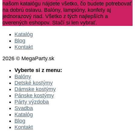
našom katalógu nájdete všetko, čo budete potrebovať
na dobrú oslavu. Balóny, lampióny, konfety aj
jednorazový riad. Všetko z tých najlepších a
overených eshopov. Stačí si len vybrať.
Katalóg
Blog
Kontakt
2026 © MegaParty.sk
Vyberte si z menu:
Balóny
Detské kostýmy
Dámske kostýmy
Pánske kostýmy
Párty výzdoba
Svadba
Katalóg
Blog
Kontakt