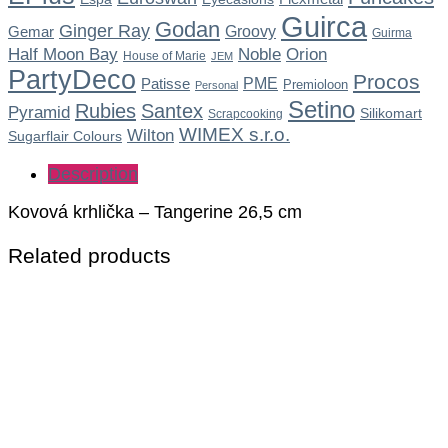
Guirca
Godan
Ginger Ray
Gemar
Groovy
Guirma
Noble
Half Moon Bay
Orion
House of Marie
JEM
PartyDeco
Procos
Patisse
PME
Premioloon
Personal
Setino
Rubies
Santex
Pyramid
Silikomart
Scrapcooking
WIMEX s.r.o.
Wilton
Sugarflair Colours
Description
Kovová krhlička – Tangerine 26,5 cm
Related products