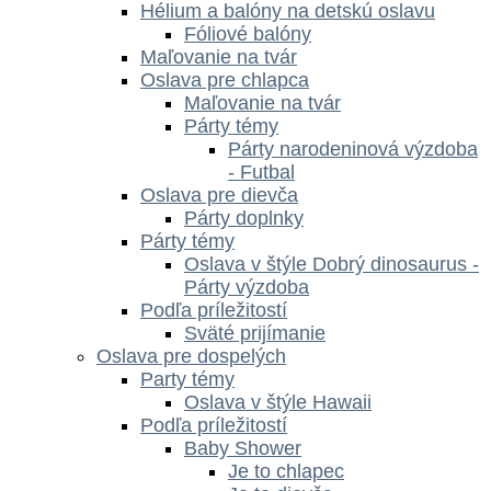
Hélium a balóny na detskú oslavu
Fóliové balóny
Maľovanie na tvár
Oslava pre chlapca
Maľovanie na tvár
Párty témy
Párty narodeninová výzdoba
- Futbal
Oslava pre dievča
Párty doplnky
Párty témy
Oslava v štýle Dobrý dinosaurus -
Párty výzdoba
Podľa príležitostí
Sväté prijímanie
Oslava pre dospelých
Party témy
Oslava v štýle Hawaii
Podľa príležitostí
Baby Shower
Je to chlapec