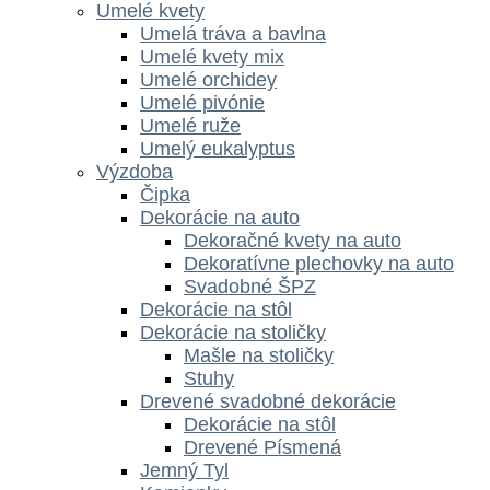
Umelé kvety
Umelá tráva a bavlna
Umelé kvety mix
Umelé orchidey
Umelé pivónie
Umelé ruže
Umelý eukalyptus
Výzdoba
Čipka
Dekorácie na auto
Dekoračné kvety na auto
Dekoratívne plechovky na auto
Svadobné ŠPZ
Dekorácie na stôl
Dekorácie na stoličky
Mašle na stoličky
Stuhy
Drevené svadobné dekorácie
Dekorácie na stôl
Drevené Písmená
Jemný Tyl