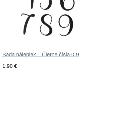
Sada nálepiek – Čierne čísla 0-9
1.90
€