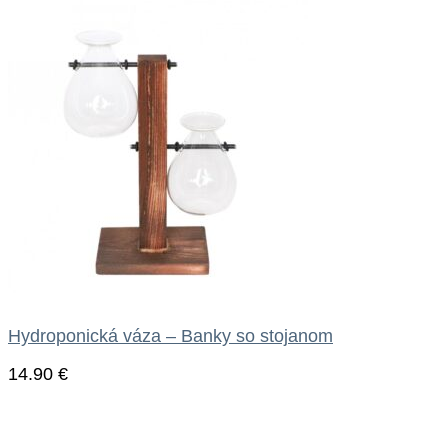
Hydroponická váza – Banky so stojanom
14.90
€