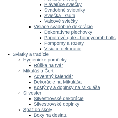
Plávajúce sviečky
Svadobné svietniky
Sviečka - Guľa
Valcové sviečky
Visiace svadobné dekorácie
Dekoratívne plechovky
Papierové gule - honeycomb balls
Pompomy a rozety
Visiace dekorácie
Sviatky a tradície
Hygienické pomôcky
Rúška na tvár
Mikuláš a Čert
Adventný kalendár
Dekorácie na Mikuláša
Kostýmy a doplnky na Mikuláša
Silvester
Silvestrovské dekorácie
Silvestrovské doplnky
Späť do školy
Boxy na desiatu