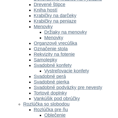
Drevené štipce
Kniha hostí
Krabičky na darčeky
Krabičky na peniaze
Menovky
Držiaky na menovky
Menovky
Organzové vrecúška
Označenie stola
Rekvizity na fotenie
Samolepky
Svadobné konfety
Vystreľovacie konfety
Svadobné perá
Svadobné pierka
Svadobné podväzky pre nevesty
Tortové doplnky
Vankúšik pod obrúčky
Rozlúčka so slobodou
Rozlúčka pre ňu
Oblečenie