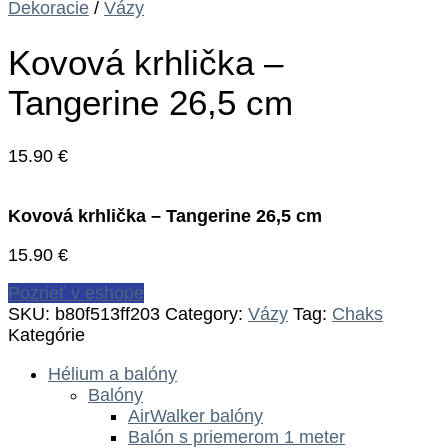
Dekoracie
/
Vázy
Kovová krhlička –
Tangerine 26,5 cm
15.90
€
Kovová krhlička – Tangerine 26,5 cm
15.90
€
Pozrieť v eshope
SKU:
b80f513ff203
Category:
Vázy
Tag:
Chaks
Kategórie
Hélium a balóny
Balóny
AirWalker balóny
Balón s priemerom 1 meter