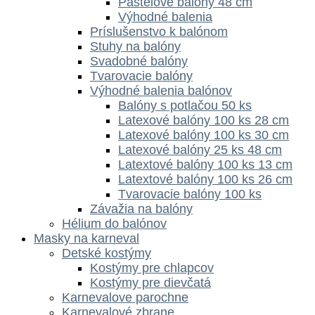
Pastelové balóny 48 cm
Výhodné balenia
Príslušenstvo k balónom
Stuhy na balóny
Svadobné balóny
Tvarovacie balóny
Výhodné balenia balónov
Balóny s potlačou 50 ks
Latexové balóny 100 ks 28 cm
Latexové balóny 100 ks 30 cm
Latexové balóny 25 ks 48 cm
Latextové balóny 100 ks 13 cm
Latextové balóny 100 ks 26 cm
Tvarovacie balóny 100 ks
Závažia na balóny
Hélium do balónov
Masky na karneval
Detské kostýmy
Kostýmy pre chlapcov
Kostýmy pre dievčatá
Karnevalove parochne
Karnevalové zbrane