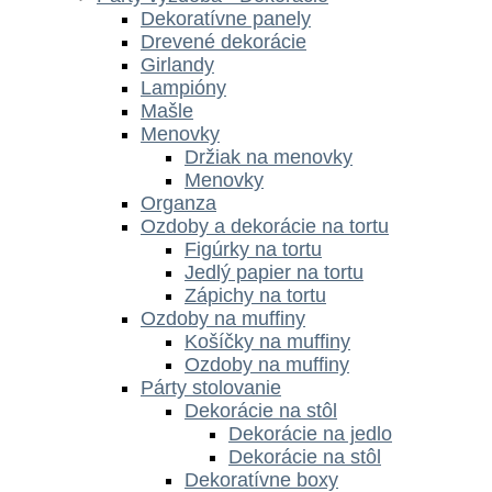
Dekoratívne panely
Drevené dekorácie
Girlandy
Lampióny
Mašle
Menovky
Držiak na menovky
Menovky
Organza
Ozdoby a dekorácie na tortu
Figúrky na tortu
Jedlý papier na tortu
Zápichy na tortu
Ozdoby na muffiny
Košíčky na muffiny
Ozdoby na muffiny
Párty stolovanie
Dekorácie na stôl
Dekorácie na jedlo
Dekorácie na stôl
Dekoratívne boxy