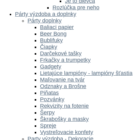
Je to dievča
Rozlúčka pre neho
Párty výzdoba a doplnky
Párty doplnky
Baliaci papier
Beer Bong
Bublifuky
Čiapky
Darčekové tašky
Frkačky a trumpetky
Gadgety
Lietajúce lampióny - lampióny šťastia
Maľovanie na tvár
Odznaky a Brošne
Piňatas
Pozvánky
Rekvizity na fotenie
Šerpy
Škrabošky a masky
Spreje
Vystreľovacie konfety
Party výzdoba - Dekoracie