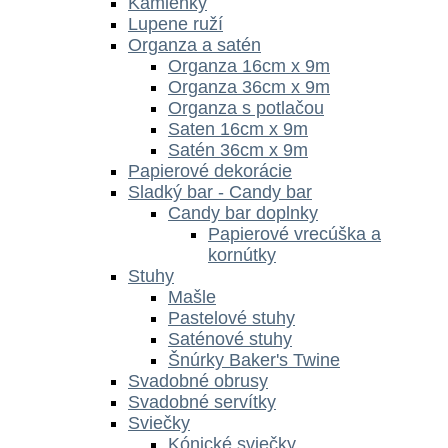
Kamienky
Lupene ruží
Organza a satén
Organza 16cm x 9m
Organza 36cm x 9m
Organza s potlačou
Saten 16cm x 9m
Satén 36cm x 9m
Papierové dekorácie
Sladký bar - Candy bar
Candy bar doplnky
Papierové vrecúška a
kornútky
Stuhy
Mašle
Pastelové stuhy
Saténové stuhy
Šnúrky Baker's Twine
Svadobné obrusy
Svadobné servítky
Sviečky
Kónické sviečky