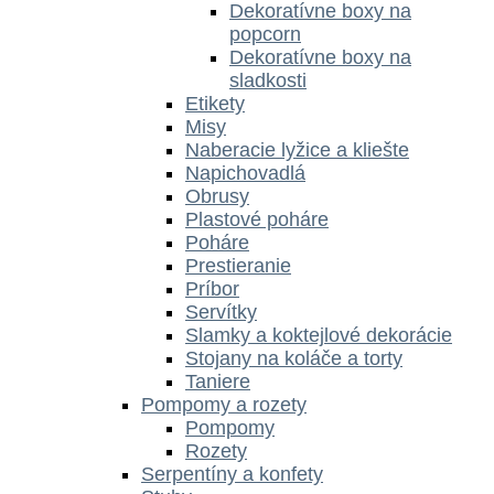
Dekoratívne boxy na
popcorn
Dekoratívne boxy na
sladkosti
Etikety
Misy
Naberacie lyžice a kliešte
Napichovadlá
Obrusy
Plastové poháre
Poháre
Prestieranie
Príbor
Servítky
Slamky a koktejlové dekorácie
Stojany na koláče a torty
Taniere
Pompomy a rozety
Pompomy
Rozety
Serpentíny a konfety