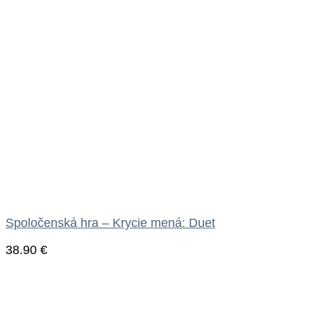
Spoločenská hra – Krycie mená: Duet
38.90
€