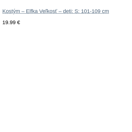
Kostým – Elfka Veľkosť – deti: S: 101-109 cm
19.99
€