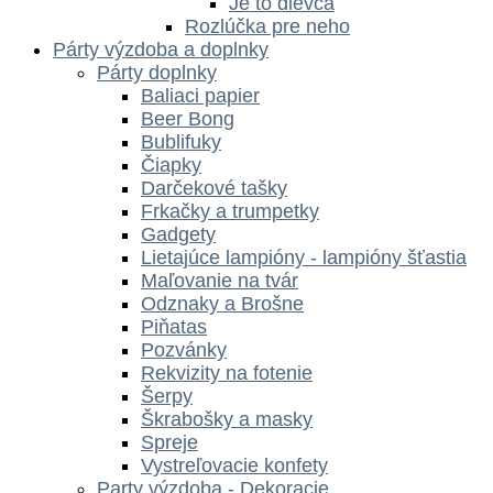
Je to dievča
Rozlúčka pre neho
Párty výzdoba a doplnky
Párty doplnky
Baliaci papier
Beer Bong
Bublifuky
Čiapky
Darčekové tašky
Frkačky a trumpetky
Gadgety
Lietajúce lampióny - lampióny šťastia
Maľovanie na tvár
Odznaky a Brošne
Piňatas
Pozvánky
Rekvizity na fotenie
Šerpy
Škrabošky a masky
Spreje
Vystreľovacie konfety
Party výzdoba - Dekoracie