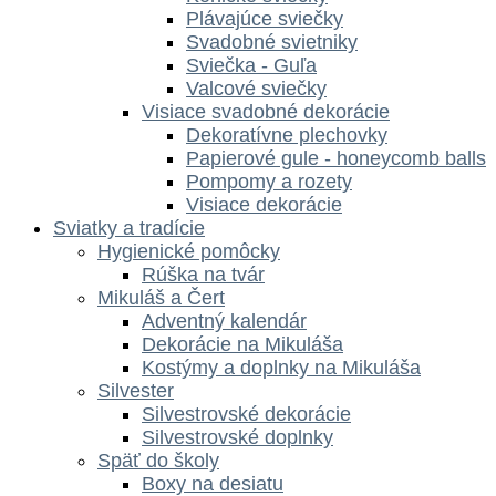
Plávajúce sviečky
Svadobné svietniky
Sviečka - Guľa
Valcové sviečky
Visiace svadobné dekorácie
Dekoratívne plechovky
Papierové gule - honeycomb balls
Pompomy a rozety
Visiace dekorácie
Sviatky a tradície
Hygienické pomôcky
Rúška na tvár
Mikuláš a Čert
Adventný kalendár
Dekorácie na Mikuláša
Kostýmy a doplnky na Mikuláša
Silvester
Silvestrovské dekorácie
Silvestrovské doplnky
Späť do školy
Boxy na desiatu