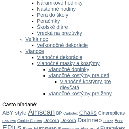
Náramkové hodinky
Nástenné hodiny
Perá do školy
Peračníky
Školské diáre
Vrecká na prezúvky
Veľká noc
Veľkonočné dekorácie
Vianoce
Vianočné dekorácie
Vianočné masky a kostýmy
Vianočné doplnky
Vianočné kostýmy pre deti
Vianočné kostýmy pre
dievčatá
Vianočné kostýmy pre ženy
Často hľadané:
Amscan
Chaks
ABY style
Cinereplicas
BP
Carbotex
Distrineo
Dekora
Decora
Cookie Cutters
Epee
Colourmill
Dulcop
EPlus
Funcakes
Euroswan
Flexmetal
Espa
Eyecasions