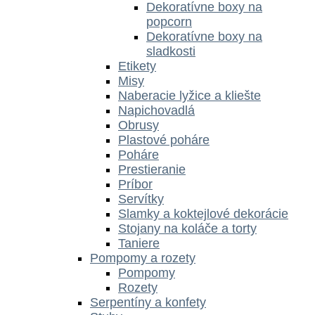
Dekoratívne boxy na
popcorn
Dekoratívne boxy na
sladkosti
Etikety
Misy
Naberacie lyžice a kliešte
Napichovadlá
Obrusy
Plastové poháre
Poháre
Prestieranie
Príbor
Servítky
Slamky a koktejlové dekorácie
Stojany na koláče a torty
Taniere
Pompomy a rozety
Pompomy
Rozety
Serpentíny a konfety