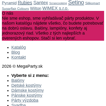
Setino
Rubies
Santex
Pyramid
Silikomart
Scrapcooking
WIMEX s.r.o.
Wilton
Sugarflair Colours
O nás
Nie sme eshop, sme vyhľadávač párty produktov. V
našom katalógu nájdete všetko, čo budete potrebovať
na dobrú oslavu. Balóny, lampióny, konfety aj
jednorazový riad. Všetko z tých najlepších a
overených eshopov. Stačí si len vybrať.
Katalóg
Blog
Kontakt
2026 © MegaParty.sk
Vyberte si z menu:
Balóny
Detské kostýmy
Dámske kostýmy
Pánske kostýmy
Párty výzdoba
Svadba