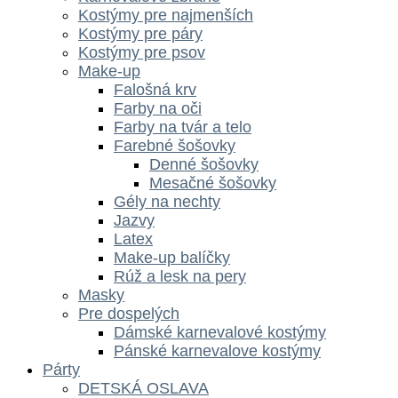
Kostýmy pre najmenších
Kostýmy pre páry
Kostýmy pre psov
Make-up
Falošná krv
Farby na oči
Farby na tvár a telo
Farebné šošovky
Denné šošovky
Mesačné šošovky
Gély na nechty
Jazvy
Latex
Make-up balíčky
Rúž a lesk na pery
Masky
Pre dospelých
Dámské karnevalové kostýmy
Pánské karnevalove kostýmy
Párty
DETSKÁ OSLAVA