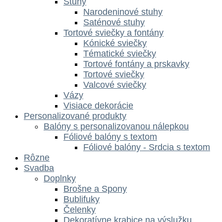
Stuhy
Narodeninové stuhy
Saténové stuhy
Tortové sviečky a fontány
Kónické sviečky
Tématické sviečky
Tortové fontány a prskavky
Tortové sviečky
Valcové sviečky
Vázy
Visiace dekorácie
Personalizované produkty
Balóny s personalizovanou nálepkou
Fóliové balóny s textom
Fóliové balóny - Srdcia s textom
Rôzne
Svadba
Doplnky
Brošne a Spony
Bublifuky
Čelenky
Dekoratívne krabice na výslužku