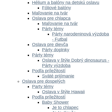
Hélium a balóny na detskú oslavu
Fóliové balóny
Maľovanie na tvár
Oslava pre chlapca
Maľovanie na tvár
Párty témy
Párty narodeninová výzdoba
- Futbal
Oslava pre dievča
Párty doplnky
Párty témy
Oslava v štýle Dobrý dinosaurus -
Párty výzdoba
Podľa príležitostí
Sväté prijímanie
Oslava pre dospelých
Party témy
Oslava v štýle Hawaii
Podľa príležitostí
Baby Shower
Je to chlapec