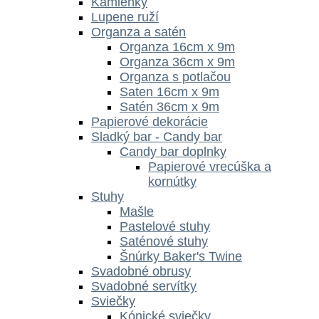
Kamienky
Lupene ruží
Organza a satén
Organza 16cm x 9m
Organza 36cm x 9m
Organza s potlačou
Saten 16cm x 9m
Satén 36cm x 9m
Papierové dekorácie
Sladký bar - Candy bar
Candy bar doplnky
Papierové vrecúška a
kornútky
Stuhy
Mašle
Pastelové stuhy
Saténové stuhy
Šnúrky Baker's Twine
Svadobné obrusy
Svadobné servítky
Sviečky
Kónické sviečky