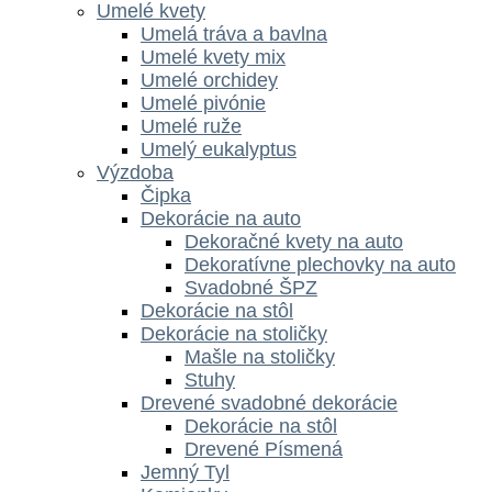
Umelé kvety
Umelá tráva a bavlna
Umelé kvety mix
Umelé orchidey
Umelé pivónie
Umelé ruže
Umelý eukalyptus
Výzdoba
Čipka
Dekorácie na auto
Dekoračné kvety na auto
Dekoratívne plechovky na auto
Svadobné ŠPZ
Dekorácie na stôl
Dekorácie na stoličky
Mašle na stoličky
Stuhy
Drevené svadobné dekorácie
Dekorácie na stôl
Drevené Písmená
Jemný Tyl