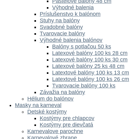
Pastelové balóny 48 cm
Výhodné balenia
Príslušenstvo k balónom
Stuhy na balóny
Svadobné balóny
Tvarovacie balóny
Výhodné balenia balónov
Balóny s potlačou 50 ks
Latexové balóny 100 ks 28 cm
Latexové balóny 100 ks 30 cm
Latexové balóny 25 ks 48 cm
Latextové balóny 100 ks 13 cm
Latextové balóny 100 ks 26 cm
Tvarovacie balóny 100 ks
Závažia na balóny
Hélium do balónov
Masky na karneval
Detské kostýmy
Kostýmy pre chlapcov
Kostýmy pre dievčatá
Karnevalove parochne
Karnevalové zbrane