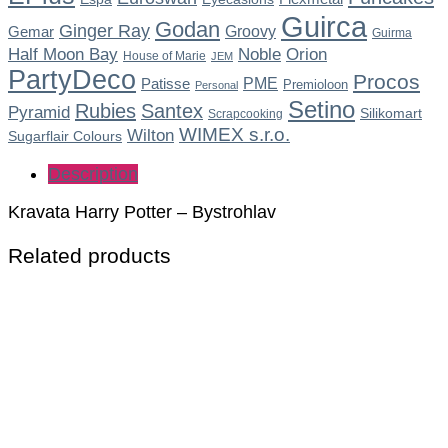
Guirca
Godan
Ginger Ray
Gemar
Groovy
Guirma
Noble
Half Moon Bay
Orion
House of Marie
JEM
PartyDeco
Procos
Patisse
PME
Premioloon
Personal
Setino
Rubies
Santex
Pyramid
Silikomart
Scrapcooking
WIMEX s.r.o.
Wilton
Sugarflair Colours
Description
Kravata Harry Potter – Bystrohlav
Related products