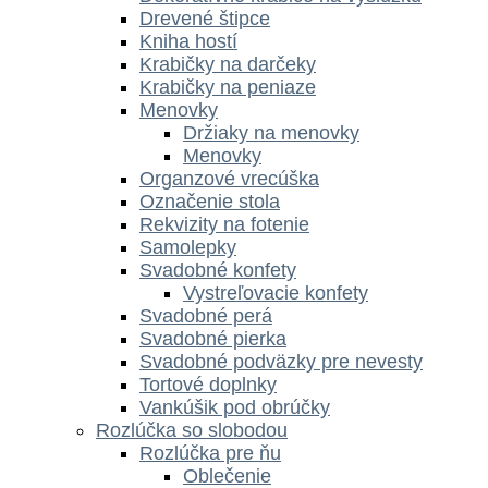
Drevené štipce
Kniha hostí
Krabičky na darčeky
Krabičky na peniaze
Menovky
Držiaky na menovky
Menovky
Organzové vrecúška
Označenie stola
Rekvizity na fotenie
Samolepky
Svadobné konfety
Vystreľovacie konfety
Svadobné perá
Svadobné pierka
Svadobné podväzky pre nevesty
Tortové doplnky
Vankúšik pod obrúčky
Rozlúčka so slobodou
Rozlúčka pre ňu
Oblečenie