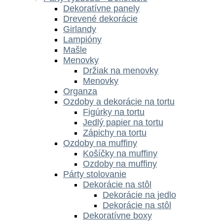
Dekoratívne panely
Drevené dekorácie
Girlandy
Lampióny
Mašle
Menovky
Držiak na menovky
Menovky
Organza
Ozdoby a dekorácie na tortu
Figúrky na tortu
Jedlý papier na tortu
Zápichy na tortu
Ozdoby na muffiny
Košíčky na muffiny
Ozdoby na muffiny
Párty stolovanie
Dekorácie na stôl
Dekorácie na jedlo
Dekorácie na stôl
Dekoratívne boxy