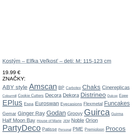
Kostým – Elfka Veľkosť – deti: M: 115-123 cm
19.99
€
ZNAČKY:
Amscan
Chaks
ABY style
Cinereplicas
BP
Carbotex
Distrineo
Dekora
Decora
Cookie Cutters
Epee
Colourmill
Dulcop
EPlus
Funcakes
Euroswan
Flexmetal
Espa
Eyecasions
Guirca
Godan
Ginger Ray
Gemar
Groovy
Guirma
Noble
Half Moon Bay
Orion
House of Marie
JEM
PartyDeco
Procos
Patisse
PME
Premioloon
Personal