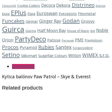
Distrineo
Decora
Dekora
Cookie Cutters
Dulcop
Colourmill
EPlus
Euroswan
Flexmetal
Espa
Eyecasions
Epee
Godan
Funcakes
Ginger Ray
Groovy
Gemar
Guirca
Noble
Half Moon Bay
Guirma
House of Marie
JEM
PartyDeco
Orion
PME
Patisse
Premioloon
Personal
Procos
Rubies
Santex
Pyramid
Scrapcooking
Setino
WIMEX s.r.o.
Wilton
Silikomart
Sugarflair Colours
Description
Kytica balónov Paw Patrol – Skye & Everest
Related products