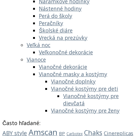
Náramkové hodinky
Nástenné hodiny
Perá do školy
Peračníky
Školské diáre
Vrecká na prezúvky
Veľká noc
Veľkonočné dekorácie
Vianoce
Vianočné dekorácie
Vianočné masky a kostýmy
Vianočné doplnky
Vianočné kostýmy pre deti
Vianočné kostýmy pre
dievčatá
Vianočné kostýmy pre ženy
Často hľadané:
Amscan
Chaks
ABY style
Cinereplicas
BP
Carbotex