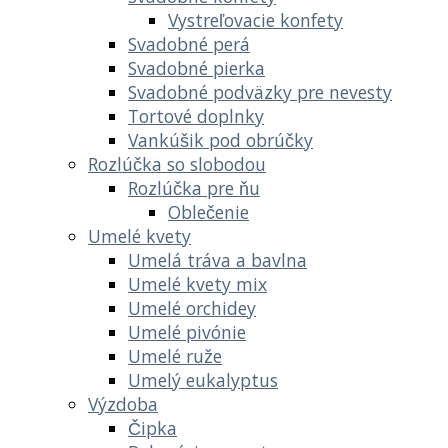
Vystreľovacie konfety
Svadobné perá
Svadobné pierka
Svadobné podväzky pre nevesty
Tortové doplnky
Vankúšik pod obrúčky
Rozlúčka so slobodou
Rozlúčka pre ňu
Oblečenie
Umelé kvety
Umelá tráva a bavlna
Umelé kvety mix
Umelé orchidey
Umelé pivónie
Umelé ruže
Umelý eukalyptus
Výzdoba
Čipka