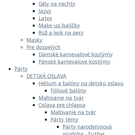
Gély na nechty
Jazvy
Latex
Make-up balíčky
Rúž a lesk na pery
Masky
Pre dospelých
Dámské karnevalové kostýmy
Pánské karnevalove kostýmy
Párty
DETSKÁ OSLAVA
Hélium a balóny na detskú oslavu
Fóliové balóny
Maľovanie na tvár
Oslava pre chlapca
Maľovanie na tvár
Párty témy
Párty narodeninová
výzdoba - Futbal