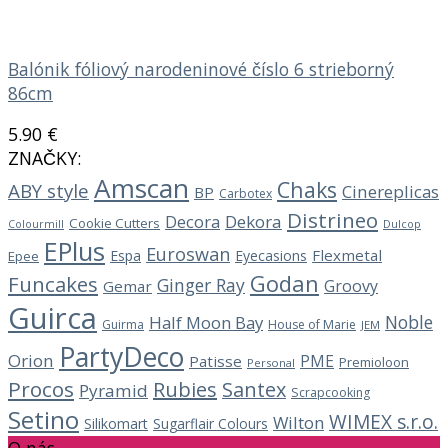
Balónik fóliový narodeninové číslo 6 strieborný
86cm
5.90
€
ZNAČKY:
Amscan
Chaks
ABY style
Cinereplicas
BP
Carbotex
Distrineo
Decora
Dekora
Cookie Cutters
Dulcop
Colourmill
EPlus
Euroswan
Flexmetal
Espa
Eyecasions
Epee
Godan
Funcakes
Ginger Ray
Groovy
Gemar
Guirca
Noble
Half Moon Bay
Guirma
House of Marie
JEM
PartyDeco
Orion
PME
Patisse
Premioloon
Personal
Procos
Rubies
Santex
Pyramid
Scrapcooking
Setino
WIMEX s.r.o.
Wilton
Silikomart
Sugarflair Colours