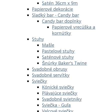
Satén 36cm x 9m
Papierové dekorácie
Sladký bar - Candy bar
Candy bar doplnky
Papierové vrecúška a
kornútky
Stuhy
Mašle
Pastelové stuhy
Saténové stuhy
Šnúrky Baker's Twine
Svadobné obrusy
Svadobné servítky
Sviečky
Kónické sviečky
Plávajúce sviečky
Svadobné svietniky
Sviečka - Guľa
Valcové sviečky