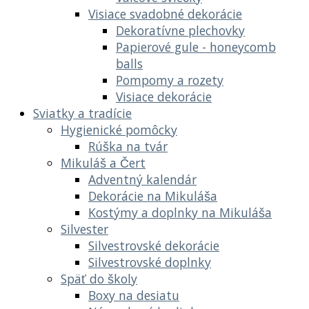
Visiace svadobné dekorácie
Dekoratívne plechovky
Papierové gule - honeycomb
balls
Pompomy a rozety
Visiace dekorácie
Sviatky a tradície
Hygienické pomôcky
Rúška na tvár
Mikuláš a Čert
Adventný kalendár
Dekorácie na Mikuláša
Kostýmy a doplnky na Mikuláša
Silvester
Silvestrovské dekorácie
Silvestrovské doplnky
Späť do školy
Boxy na desiatu