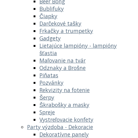
Beer Bong
Bublifuky
Čiapky
Darčekové tašky
Frkačky a trumpetky
Gadgety
Lietajúce lampióny - lampióny
šťastia
Maľovanie na tvár
Odznaky a Brošne
Piňatas
Pozvánky
Rekvizity na fotenie
Šerpy
Škrabošky a masky
Spreje
Vystreľovacie konfety
Party výzdoba - Dekoracie
Dekoratívne panely