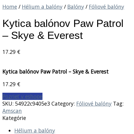
Home
/
Hélium a balóny
/
Balóny
/
Fóliové balóny
Kytica balónov Paw Patrol
– Skye & Everest
17.29
€
Kytica balónov Paw Patrol – Skye & Everest
17.29
€
Pozrieť v eshope
SKU:
54922c9405e3
Category:
Fóliové balóny
Tag:
Amscan
Kategórie
Hélium a balóny