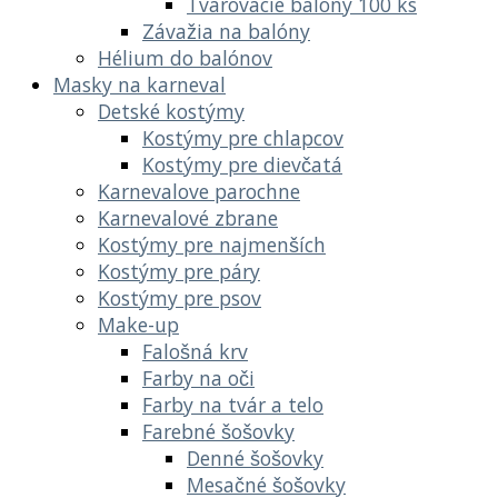
Tvarovacie balóny 100 ks
Závažia na balóny
Hélium do balónov
Masky na karneval
Detské kostýmy
Kostýmy pre chlapcov
Kostýmy pre dievčatá
Karnevalove parochne
Karnevalové zbrane
Kostýmy pre najmenších
Kostýmy pre páry
Kostýmy pre psov
Make-up
Falošná krv
Farby na oči
Farby na tvár a telo
Farebné šošovky
Denné šošovky
Mesačné šošovky