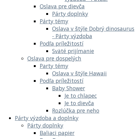
Oslava pre dievča
Párty doplnky
Párty témy
Oslava v štýle Dobrý dinosaurus
- Párty výzdoba
Podľa príležitostí
Sväté prijímanie
Oslava pre dospelých
Party témy
Oslava v štýle Hawaii
Podľa príležitostí
Baby Shower
Je to chlapec
Je to dievča
Rozlúčka pre neho
Párty výzdoba a doplnky
Párty doplnky
Baliaci papier