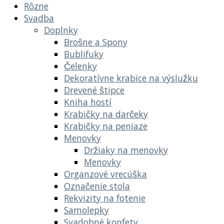
Rôzne
Svadba
Doplnky
Brošne a Spony
Bublifuky
Čelenky
Dekoratívne krabice na výslužku
Drevené štipce
Kniha hostí
Krabičky na darčeky
Krabičky na peniaze
Menovky
Držiaky na menovky
Menovky
Organzové vrecúška
Označenie stola
Rekvizity na fotenie
Samolepky
Svadobné konfety