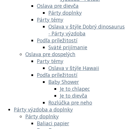
Oslava pre dievča
Párty doplnky
Párty témy
Oslava v štýle Dobrý dinosaurus
- Párty výzdoba
Podľa príležitostí
Sväté prijímanie
Oslava pre dospelých
Party témy
Oslava v štýle Hawaii
Podľa príležitostí
Baby Shower
Je to chlapec
Je to dievča
Rozlúčka pre neho
Párty výzdoba a doplnky
Párty doplnky
Baliaci papier