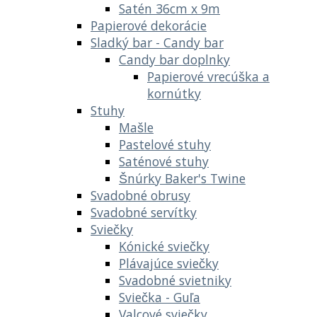
Satén 36cm x 9m
Papierové dekorácie
Sladký bar - Candy bar
Candy bar doplnky
Papierové vrecúška a
kornútky
Stuhy
Mašle
Pastelové stuhy
Saténové stuhy
Šnúrky Baker's Twine
Svadobné obrusy
Svadobné servítky
Sviečky
Kónické sviečky
Plávajúce sviečky
Svadobné svietniky
Sviečka - Guľa
Valcové sviečky