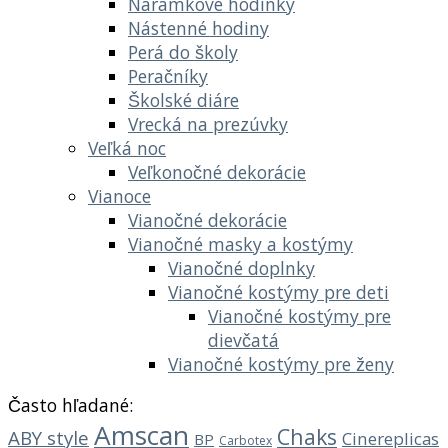
Náramkové hodinky
Nástenné hodiny
Perá do školy
Peračníky
Školské diáre
Vrecká na prezúvky
Veľká noc
Veľkonočné dekorácie
Vianoce
Vianočné dekorácie
Vianočné masky a kostýmy
Vianočné doplnky
Vianočné kostýmy pre deti
Vianočné kostýmy pre
dievčatá
Vianočné kostýmy pre ženy
Často hľadané:
Amscan
Chaks
ABY style
Cinereplicas
BP
Carbotex