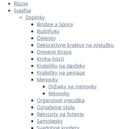
Rôzne
Svadba
Doplnky
Brošne a Spony
Bublifuky
Čelenky
Dekoratívne krabice na výslužku
Drevené štipce
Kniha hostí
Krabičky na darčeky
Krabičky na peniaze
Menovky
Držiaky na menovky
Menovky
Organzové vrecúška
Označenie stola
Rekvizity na fotenie
Samolepky
Svadobné konfety