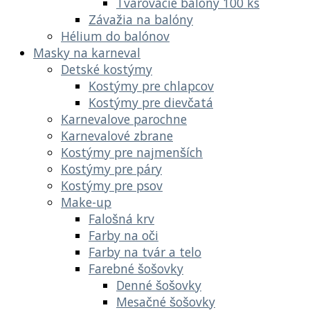
Tvarovacie balóny 100 ks
Závažia na balóny
Hélium do balónov
Masky na karneval
Detské kostýmy
Kostýmy pre chlapcov
Kostýmy pre dievčatá
Karnevalove parochne
Karnevalové zbrane
Kostýmy pre najmenších
Kostýmy pre páry
Kostýmy pre psov
Make-up
Falošná krv
Farby na oči
Farby na tvár a telo
Farebné šošovky
Denné šošovky
Mesačné šošovky