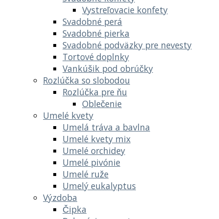
Vystreľovacie konfety
Svadobné perá
Svadobné pierka
Svadobné podväzky pre nevesty
Tortové doplnky
Vankúšik pod obrúčky
Rozlúčka so slobodou
Rozlúčka pre ňu
Oblečenie
Umelé kvety
Umelá tráva a bavlna
Umelé kvety mix
Umelé orchidey
Umelé pivónie
Umelé ruže
Umelý eukalyptus
Výzdoba
Čipka