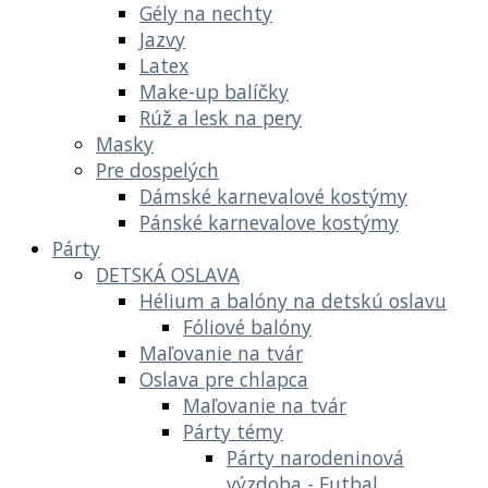
Gély na nechty
Jazvy
Latex
Make-up balíčky
Rúž a lesk na pery
Masky
Pre dospelých
Dámské karnevalové kostýmy
Pánské karnevalove kostýmy
Párty
DETSKÁ OSLAVA
Hélium a balóny na detskú oslavu
Fóliové balóny
Maľovanie na tvár
Oslava pre chlapca
Maľovanie na tvár
Párty témy
Párty narodeninová
výzdoba - Futbal