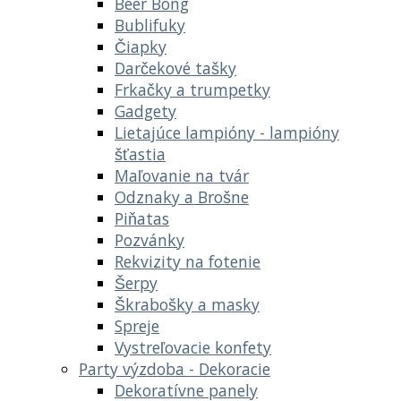
Beer Bong
Bublifuky
Čiapky
Darčekové tašky
Frkačky a trumpetky
Gadgety
Lietajúce lampióny - lampióny
šťastia
Maľovanie na tvár
Odznaky a Brošne
Piňatas
Pozvánky
Rekvizity na fotenie
Šerpy
Škrabošky a masky
Spreje
Vystreľovacie konfety
Party výzdoba - Dekoracie
Dekoratívne panely