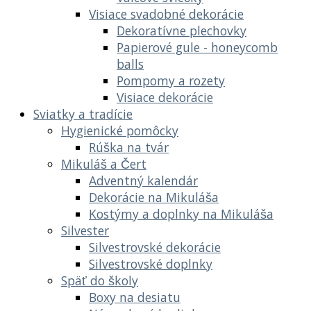
Visiace svadobné dekorácie
Dekoratívne plechovky
Papierové gule - honeycomb
balls
Pompomy a rozety
Visiace dekorácie
Sviatky a tradície
Hygienické pomôcky
Rúška na tvár
Mikuláš a Čert
Adventný kalendár
Dekorácie na Mikuláša
Kostýmy a doplnky na Mikuláša
Silvester
Silvestrovské dekorácie
Silvestrovské doplnky
Späť do školy
Boxy na desiatu