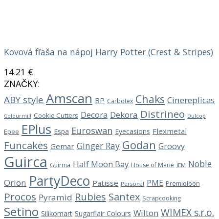
Kovová fľaša na nápoj Harry Potter (Crest & Stripes)
14.21
€
ZNAČKY:
Amscan
Chaks
ABY style
Cinereplicas
BP
Carbotex
Distrineo
Decora
Dekora
Cookie Cutters
Dulcop
Colourmill
EPlus
Euroswan
Flexmetal
Espa
Eyecasions
Epee
Godan
Funcakes
Ginger Ray
Groovy
Gemar
Guirca
Noble
Half Moon Bay
Guirma
House of Marie
JEM
PartyDeco
Orion
PME
Patisse
Premioloon
Personal
Procos
Rubies
Santex
Pyramid
Scrapcooking
Setino
WIMEX s.r.o.
Wilton
Silikomart
Sugarflair Colours