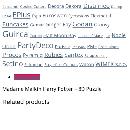
Distrineo
Decora
Dekora
Cookie Cutters
Dulcop
Colourmill
EPlus
Euroswan
Flexmetal
Espa
Eyecasions
Epee
Godan
Funcakes
Ginger Ray
Groovy
Gemar
Guirca
Noble
Half Moon Bay
Guirma
House of Marie
JEM
PartyDeco
Orion
PME
Patisse
Premioloon
Personal
Procos
Rubies
Santex
Pyramid
Scrapcooking
Setino
WIMEX s.r.o.
Wilton
Silikomart
Sugarflair Colours
Description
Madame Malkin Harry Potter – 3D Puzzle
Related products