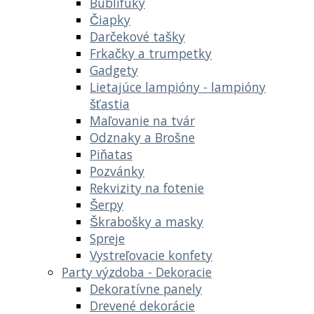
Bublifuky
Čiapky
Darčekové tašky
Frkačky a trumpetky
Gadgety
Lietajúce lampióny - lampióny
šťastia
Maľovanie na tvár
Odznaky a Brošne
Piňatas
Pozvánky
Rekvizity na fotenie
Šerpy
Škrabošky a masky
Spreje
Vystreľovacie konfety
Party výzdoba - Dekoracie
Dekoratívne panely
Drevené dekorácie