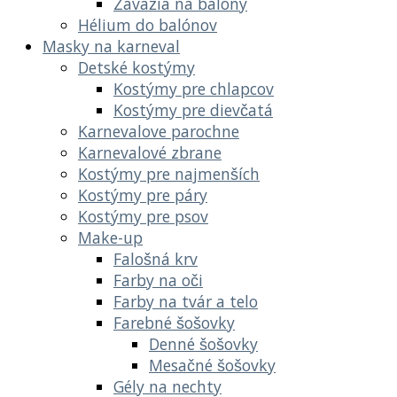
Závažia na balóny
Hélium do balónov
Masky na karneval
Detské kostýmy
Kostýmy pre chlapcov
Kostýmy pre dievčatá
Karnevalove parochne
Karnevalové zbrane
Kostýmy pre najmenších
Kostýmy pre páry
Kostýmy pre psov
Make-up
Falošná krv
Farby na oči
Farby na tvár a telo
Farebné šošovky
Denné šošovky
Mesačné šošovky
Gély na nechty