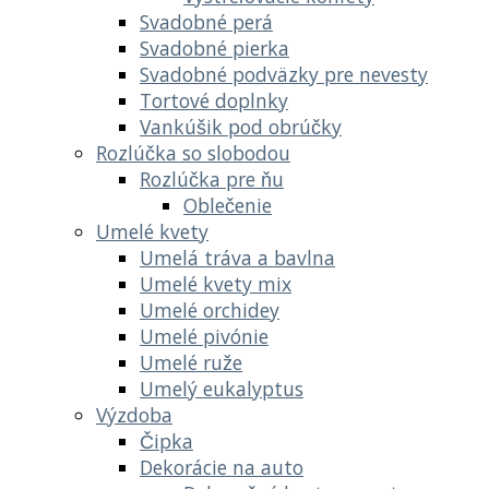
Svadobné perá
Svadobné pierka
Svadobné podväzky pre nevesty
Tortové doplnky
Vankúšik pod obrúčky
Rozlúčka so slobodou
Rozlúčka pre ňu
Oblečenie
Umelé kvety
Umelá tráva a bavlna
Umelé kvety mix
Umelé orchidey
Umelé pivónie
Umelé ruže
Umelý eukalyptus
Výzdoba
Čipka
Dekorácie na auto