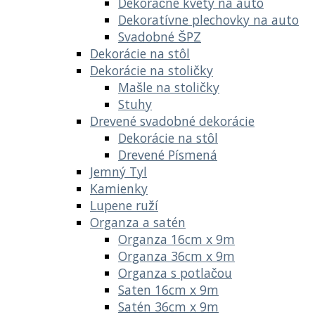
Dekoračné kvety na auto
Dekoratívne plechovky na auto
Svadobné ŠPZ
Dekorácie na stôl
Dekorácie na stoličky
Mašle na stoličky
Stuhy
Drevené svadobné dekorácie
Dekorácie na stôl
Drevené Písmená
Jemný Tyl
Kamienky
Lupene ruží
Organza a satén
Organza 16cm x 9m
Organza 36cm x 9m
Organza s potlačou
Saten 16cm x 9m
Satén 36cm x 9m