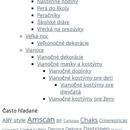
Nástenné hodiny
Perá do školy
Peračníky
Školské diáre
Vrecká na prezúvky
Veľká noc
Veľkonočné dekorácie
Vianoce
Vianočné dekorácie
Vianočné masky a kostýmy
Vianočné doplnky
Vianočné kostýmy pre deti
Vianočné kostýmy pre
dievčatá
Vianočné kostýmy pre ženy
Často hľadané:
Amscan
Chaks
ABY style
Cinereplicas
BP
Carbotex
Distrineo
Decora
Dekora
Cookie Cutters
Dulcop
Colourmill