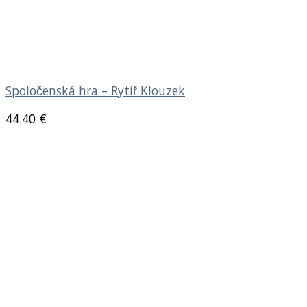
Spoločenská hra – Rytíř Klouzek
44.40
€