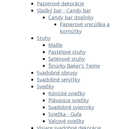
Papierové dekorácie
Sladký bar - Candy bar
Candy bar doplnky
Papierové vrecúška a
kornútky
Stuhy
Mašle
Pastelové stuhy
Saténové stuhy
Šnúrky Baker's Twine
Svadobné obrusy
Svadobné servítky
Sviečky
Kónické sviečky
Plávajúce sviečky
Svadobné svietniky
Sviečka - Guľa
Valcové sviečky
Visiace svadobné dekorácie