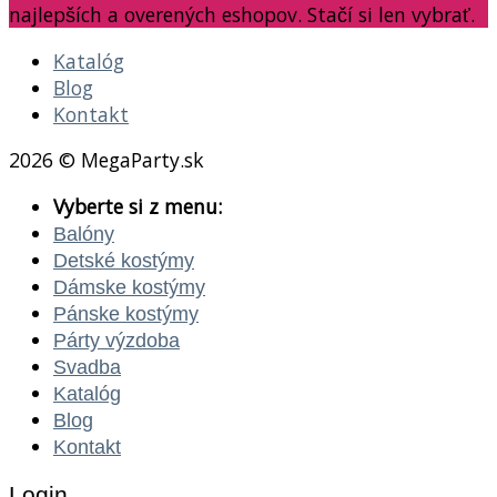
najlepších a overených eshopov. Stačí si len vybrať.
Katalóg
Blog
Kontakt
2026 © MegaParty.sk
Vyberte si z menu:
Balóny
Detské kostýmy
Dámske kostýmy
Pánske kostýmy
Párty výzdoba
Svadba
Katalóg
Blog
Kontakt
Login