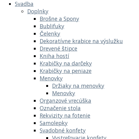
Svadba
Doplnky
Brošne a Spony
Bublifuky
Čelenky
Dekoratívne krabice na výslužku
Drevené štipce
Kniha hostí
Krabičky na darčeky
Krabičky na peniaze
Menovky
Držiaky na menovky
Menovky
Organzové vrecúška
Označenie stola
Rekvizity na fotenie
Samolepky
Svadobné konfety
Vystreľovacie konfety