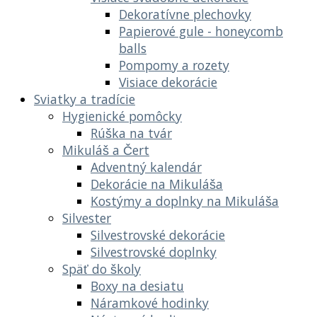
Dekoratívne plechovky
Papierové gule - honeycomb
balls
Pompomy a rozety
Visiace dekorácie
Sviatky a tradície
Hygienické pomôcky
Rúška na tvár
Mikuláš a Čert
Adventný kalendár
Dekorácie na Mikuláša
Kostýmy a doplnky na Mikuláša
Silvester
Silvestrovské dekorácie
Silvestrovské doplnky
Späť do školy
Boxy na desiatu
Náramkové hodinky