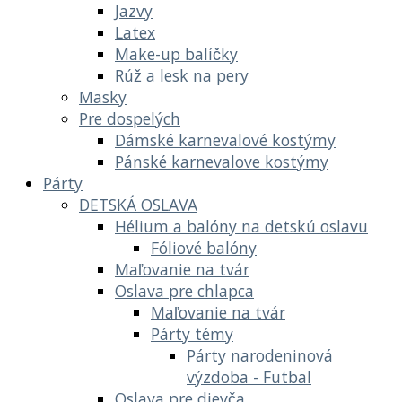
Jazvy
Latex
Make-up balíčky
Rúž a lesk na pery
Masky
Pre dospelých
Dámské karnevalové kostýmy
Pánské karnevalove kostýmy
Párty
DETSKÁ OSLAVA
Hélium a balóny na detskú oslavu
Fóliové balóny
Maľovanie na tvár
Oslava pre chlapca
Maľovanie na tvár
Párty témy
Párty narodeninová
výzdoba - Futbal
Oslava pre dievča