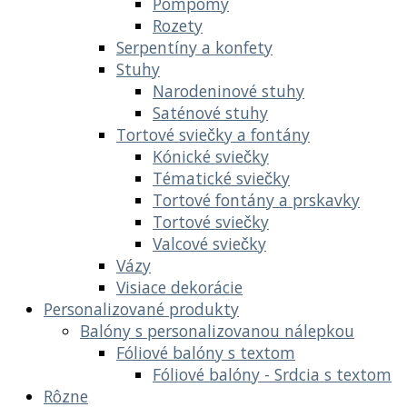
Pompomy
Rozety
Serpentíny a konfety
Stuhy
Narodeninové stuhy
Saténové stuhy
Tortové sviečky a fontány
Kónické sviečky
Tématické sviečky
Tortové fontány a prskavky
Tortové sviečky
Valcové sviečky
Vázy
Visiace dekorácie
Personalizované produkty
Balóny s personalizovanou nálepkou
Fóliové balóny s textom
Fóliové balóny - Srdcia s textom
Rôzne