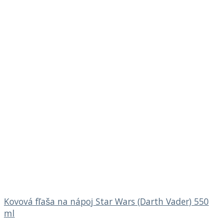
Kovová fľaša na nápoj Star Wars (Darth Vader) 550
ml