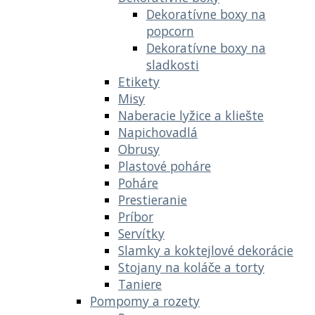
Dekoratívne boxy na
popcorn
Dekoratívne boxy na
sladkosti
Etikety
Misy
Naberacie lyžice a kliešte
Napichovadlá
Obrusy
Plastové poháre
Poháre
Prestieranie
Príbor
Servítky
Slamky a koktejlové dekorácie
Stojany na koláče a torty
Taniere
Pompomy a rozety