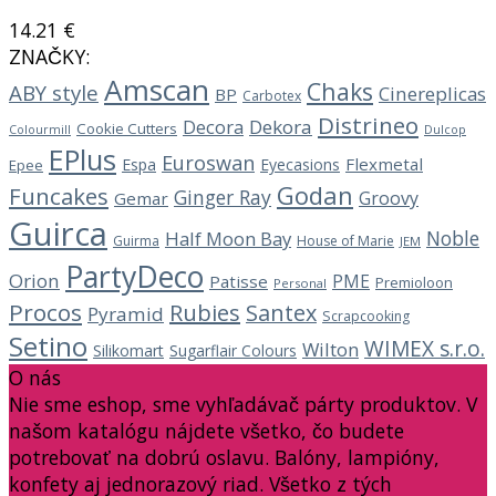
14.21
€
ZNAČKY:
Amscan
Chaks
ABY style
Cinereplicas
BP
Carbotex
Distrineo
Decora
Dekora
Cookie Cutters
Dulcop
Colourmill
EPlus
Euroswan
Flexmetal
Espa
Eyecasions
Epee
Godan
Funcakes
Ginger Ray
Groovy
Gemar
Guirca
Noble
Half Moon Bay
Guirma
House of Marie
JEM
PartyDeco
Orion
PME
Patisse
Premioloon
Personal
Procos
Rubies
Santex
Pyramid
Scrapcooking
Setino
WIMEX s.r.o.
Wilton
Silikomart
Sugarflair Colours
O nás
Nie sme eshop, sme vyhľadávač párty produktov. V
našom katalógu nájdete všetko, čo budete
potrebovať na dobrú oslavu. Balóny, lampióny,
konfety aj jednorazový riad. Všetko z tých