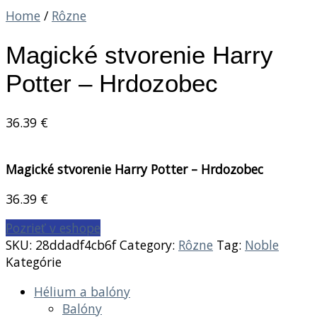
Home
/
Rôzne
Magické stvorenie Harry
Potter – Hrdozobec
36.39
€
Magické stvorenie Harry Potter – Hrdozobec
36.39
€
Pozrieť v eshope
SKU:
28ddadf4cb6f
Category:
Rôzne
Tag:
Noble
Kategórie
Hélium a balóny
Balóny