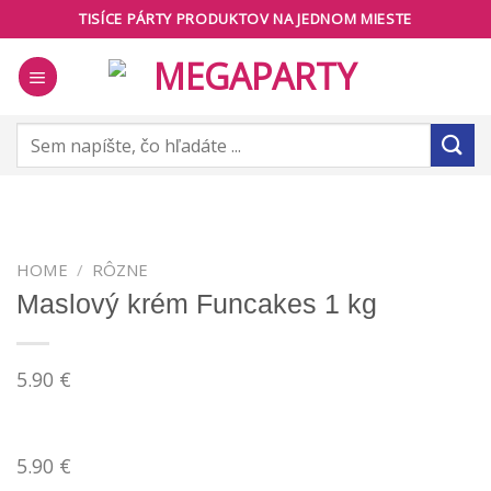
Skip
TISÍCE PÁRTY PRODUKTOV NA JEDNOM MIESTE
to
content
Search
for:
HOME
/
RÔZNE
Maslový krém Funcakes 1 kg
5.90
€
5.90
€