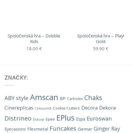
Spoločenská hra – Dobble
Spoločenská hra – Play!
Kids
Gold
18.00
€
59.90
€
ZNAČKY:
Amscan
Chaks
ABY style
BP
Carbotex
Cinereplicas
Decora
Dekora
Cookie Cutters
Colourmill
EPlus
Distrineo
Euroswan
Espa
Epee
Dulcop
Funcakes
Ginger Ray
Flexmetal
Gemar
Eyecasions