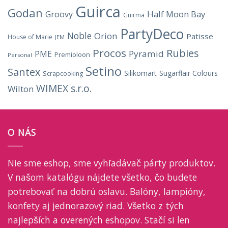
Guirca
Godan
Half Moon Bay
Groovy
Guirma
PartyDeco
Noble
Orion
Patisse
House of Marie
JEM
Procos
Rubies
Pyramid
PME
Premioloon
Personal
Setino
Santex
Silikomart
Sugarflair Colours
Scrapcooking
WIMEX s.r.o.
Wilton
O NÁS
Nie sme eshop, sme vyhľadávač párty produktov.
V našom katalógu nájdete všetko, čo budete
potrebovať na dobrú oslavu. Balóny, lampióny,
konfety aj jednorazový riad. Všetko z tých
najlepších a overených eshopov. Stačí si len