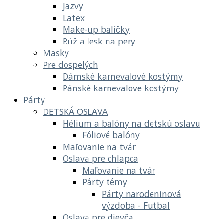
Jazvy
Latex
Make-up balíčky
Rúž a lesk na pery
Masky
Pre dospelých
Dámské karnevalové kostýmy
Pánské karnevalove kostýmy
Párty
DETSKÁ OSLAVA
Hélium a balóny na detskú oslavu
Fóliové balóny
Maľovanie na tvár
Oslava pre chlapca
Maľovanie na tvár
Párty témy
Párty narodeninová
výzdoba - Futbal
Oslava pre dievča