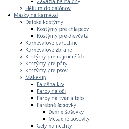
Závažia na balóny
Hélium do balónov
Masky na karneval
Detské kostýmy
Kostýmy pre chlapcov
Kostýmy pre dievčatá
Karnevalove parochne
Karnevalové zbrane
Kostýmy pre najmenších
Kostýmy pre páry
Kostýmy pre psov
Make-up
Falošná krv
Farby na oči
Farby na tvár a telo
Farebné šošovky
Denné šošovky
Mesačné šošovky
Gély na nechty