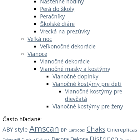
Nástenné hodiny
Perá do školy
Peračníky
Školské diáre
Vrecká na prezúvky
Veľká noc
Veľkonočné dekorácie
Vianoce
Vianočné dekorácie
Vianočné masky a kostýmy
Vianočné doplnky
Vianočné kostýmy pre deti
Vianočné kostýmy pre
dievčatá
Vianočné kostýmy pre ženy
Často hľadané:
Amscan
Chaks
ABY style
Cinereplicas
BP
Carbotex
Distrineo
Decora
Dekora
Cookie Cutters
Dulcop
Colourmill