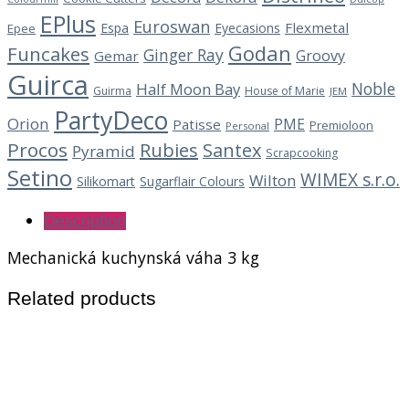
EPlus
Euroswan
Flexmetal
Espa
Eyecasions
Epee
Godan
Funcakes
Ginger Ray
Groovy
Gemar
Guirca
Noble
Half Moon Bay
Guirma
House of Marie
JEM
PartyDeco
Orion
PME
Patisse
Premioloon
Personal
Procos
Rubies
Santex
Pyramid
Scrapcooking
Setino
WIMEX s.r.o.
Wilton
Silikomart
Sugarflair Colours
Description
Mechanická kuchynská váha 3 kg
Related products