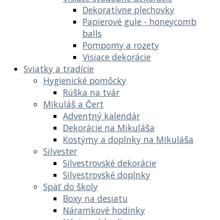
Dekoratívne plechovky
Papierové gule - honeycomb
balls
Pompomy a rozety
Visiace dekorácie
Sviatky a tradície
Hygienické pomôcky
Rúška na tvár
Mikuláš a Čert
Adventný kalendár
Dekorácie na Mikuláša
Kostýmy a doplnky na Mikuláša
Silvester
Silvestrovské dekorácie
Silvestrovské doplnky
Späť do školy
Boxy na desiatu
Náramkové hodinky