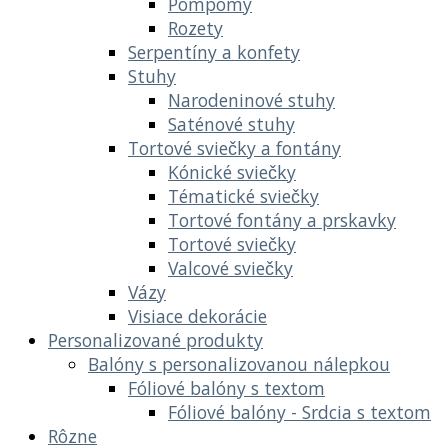
Pompomy
Rozety
Serpentíny a konfety
Stuhy
Narodeninové stuhy
Saténové stuhy
Tortové sviečky a fontány
Kónické sviečky
Tématické sviečky
Tortové fontány a prskavky
Tortové sviečky
Valcové sviečky
Vázy
Visiace dekorácie
Personalizované produkty
Balóny s personalizovanou nálepkou
Fóliové balóny s textom
Fóliové balóny - Srdcia s textom
Rôzne