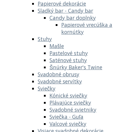
Papierové dekorácie
Sladký bar - Candy bar
Candy bar doplnky
Papierové vrecúška a
kornútky
Stuhy
Mašle
Pastelové stuhy
Saténové stuhy
Šnúrky Baker's Twine
Svadobné obrusy
Svadobné servítky
Sviečky
Kónické sviečky
Plávajúce sviečky
Svadobné svietniky
Sviečka - Guľa
Valcové sviečky
Visiace svadobné dekorácie