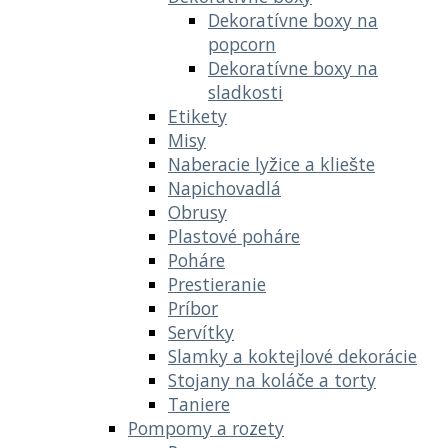
Dekoratívne boxy na
popcorn
Dekoratívne boxy na
sladkosti
Etikety
Misy
Naberacie lyžice a kliešte
Napichovadlá
Obrusy
Plastové poháre
Poháre
Prestieranie
Príbor
Servítky
Slamky a koktejlové dekorácie
Stojany na koláče a torty
Taniere
Pompomy a rozety