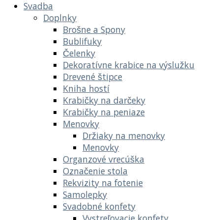
Svadba
Doplnky
Brošne a Spony
Bublifuky
Čelenky
Dekoratívne krabice na výslužku
Drevené štipce
Kniha hostí
Krabičky na darčeky
Krabičky na peniaze
Menovky
Držiaky na menovky
Menovky
Organzové vrecúška
Označenie stola
Rekvizity na fotenie
Samolepky
Svadobné konfety
Vystreľovacie konfety