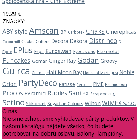
Spoločenská hra – Cink Extreme
19.29
€
ZNAČKY:
Amscan
Chaks
ABY style
Cinereplicas
BP
Carbotex
Distrineo
Decora
Dekora
Cookie Cutters
Dulcop
Colourmill
EPlus
Euroswan
Flexmetal
Espa
Eyecasions
Epee
Godan
Funcakes
Ginger Ray
Groovy
Gemar
Guirca
Noble
Half Moon Bay
Guirma
House of Marie
JEM
PartyDeco
Orion
PME
Patisse
Premioloon
Personal
Procos
Rubies
Santex
Pyramid
Scrapcooking
Setino
WIMEX s.r.o.
Wilton
Silikomart
Sugarflair Colours
O nás
Nie sme eshop, sme vyhľadávač párty produktov. V
našom katalógu nájdete všetko, čo budete
potrebovať na dobrú oslavu. Balóny, lampióny,