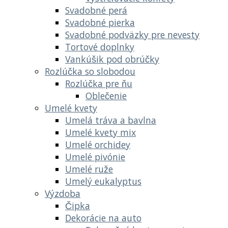
Svadobné perá
Svadobné pierka
Svadobné podväzky pre nevesty
Tortové doplnky
Vankúšik pod obrúčky
Rozlúčka so slobodou
Rozlúčka pre ňu
Oblečenie
Umelé kvety
Umelá tráva a bavlna
Umelé kvety mix
Umelé orchidey
Umelé pivónie
Umelé ruže
Umelý eukalyptus
Výzdoba
Čipka
Dekorácie na auto