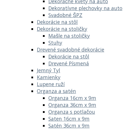
Dekoračné kvety na auto
Dekoratívne plechovky na auto
Svadobné ŠPZ
Dekorácie na stôl
Dekorácie na stoličky
Mašle na stoličky
Stuhy
Drevené svadobné dekorácie
Dekorácie na stôl
Drevené Písmená
Jemný Tyl
Kamienky
Lupene ruží
Organza a satén
Organza 16cm x 9m
Organza 36cm x 9m
Organza s potlačou
Saten 16cm x 9m
Satén 36cm x 9m