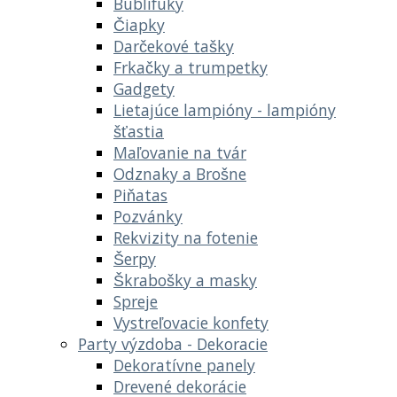
Bublifuky
Čiapky
Darčekové tašky
Frkačky a trumpetky
Gadgety
Lietajúce lampióny - lampióny
šťastia
Maľovanie na tvár
Odznaky a Brošne
Piňatas
Pozvánky
Rekvizity na fotenie
Šerpy
Škrabošky a masky
Spreje
Vystreľovacie konfety
Party výzdoba - Dekoracie
Dekoratívne panely
Drevené dekorácie