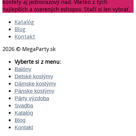
konfety aj jednorazový riad. Všetko z tých
najlepších a overených eshopov. Stačí si len vybrať.
Katalóg
Blog
Kontakt
2026 © MegaParty.sk
Vyberte si z menu:
Balóny
Detské kostýmy
Dámske kostýmy
Pánske kostýmy
Párty výzdoba
Svadba
Katalóg
Blog
Kontakt