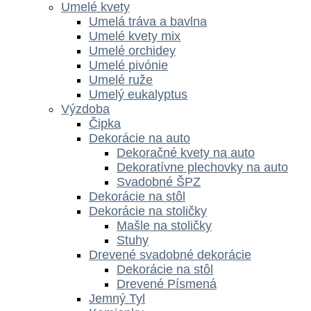
Umelé kvety
Umelá tráva a bavlna
Umelé kvety mix
Umelé orchidey
Umelé pivónie
Umelé ruže
Umelý eukalyptus
Výzdoba
Čipka
Dekorácie na auto
Dekoračné kvety na auto
Dekoratívne plechovky na auto
Svadobné ŠPZ
Dekorácie na stôl
Dekorácie na stoličky
Mašle na stoličky
Stuhy
Drevené svadobné dekorácie
Dekorácie na stôl
Drevené Písmená
Jemný Tyl