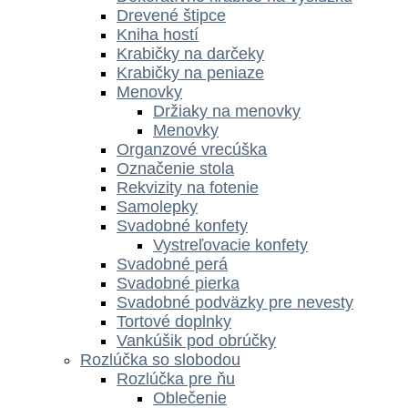
Drevené štipce
Kniha hostí
Krabičky na darčeky
Krabičky na peniaze
Menovky
Držiaky na menovky
Menovky
Organzové vrecúška
Označenie stola
Rekvizity na fotenie
Samolepky
Svadobné konfety
Vystreľovacie konfety
Svadobné perá
Svadobné pierka
Svadobné podväzky pre nevesty
Tortové doplnky
Vankúšik pod obrúčky
Rozlúčka so slobodou
Rozlúčka pre ňu
Oblečenie