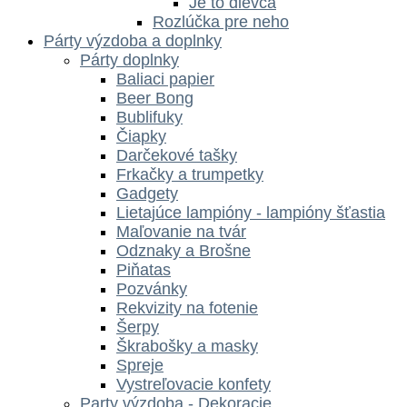
Je to dievča
Rozlúčka pre neho
Párty výzdoba a doplnky
Párty doplnky
Baliaci papier
Beer Bong
Bublifuky
Čiapky
Darčekové tašky
Frkačky a trumpetky
Gadgety
Lietajúce lampióny - lampióny šťastia
Maľovanie na tvár
Odznaky a Brošne
Piňatas
Pozvánky
Rekvizity na fotenie
Šerpy
Škrabošky a masky
Spreje
Vystreľovacie konfety
Party výzdoba - Dekoracie