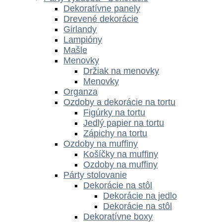
Dekoratívne panely
Drevené dekorácie
Girlandy
Lampióny
Mašle
Menovky
Držiak na menovky
Menovky
Organza
Ozdoby a dekorácie na tortu
Figúrky na tortu
Jedlý papier na tortu
Zápichy na tortu
Ozdoby na muffiny
Košíčky na muffiny
Ozdoby na muffiny
Párty stolovanie
Dekorácie na stôl
Dekorácie na jedlo
Dekorácie na stôl
Dekoratívne boxy