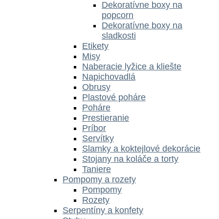
Dekoratívne boxy na
popcorn
Dekoratívne boxy na
sladkosti
Etikety
Misy
Naberacie lyžice a kliešte
Napichovadlá
Obrusy
Plastové poháre
Poháre
Prestieranie
Príbor
Servítky
Slamky a koktejlové dekorácie
Stojany na koláče a torty
Taniere
Pompomy a rozety
Pompomy
Rozety
Serpentíny a konfety