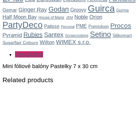
Guirca
Godan
Ginger Ray
Gemar
Groovy
Guirma
Noble
Half Moon Bay
Orion
House of Marie
JEM
PartyDeco
Procos
Patisse
PME
Premioloon
Personal
Setino
Rubies
Santex
Pyramid
Silikomart
Scrapcooking
WIMEX s.r.o.
Wilton
Sugarflair Colours
Description
Mini fóliové balóny Pastelky 7 x 30 cm
Related products