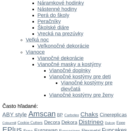
Náramkové hodinky
Nástenné hodiny
Perá do školy
Peračníky
Školské diáre
Vrecká na prezúvky
Veľká noc
Veľkonočné dekorácie
Vianoce
Vianočné dekorácie
Vianočné masky a kostýmy
Vianočné doplnky
Vianočné kostýmy pre deti
Vianočné kostýmy pre
dievčatá
Vianočné kostýmy pre ženy
Často hľadané:
Amscan
Chaks
ABY style
Cinereplicas
BP
Carbotex
Distrineo
Dekora
Decora
Cookie Cutters
Epee
Colourmill
Dulcop
EPlus
Funcakes
Euroswan
Flexmetal
Espa
Eyecasions