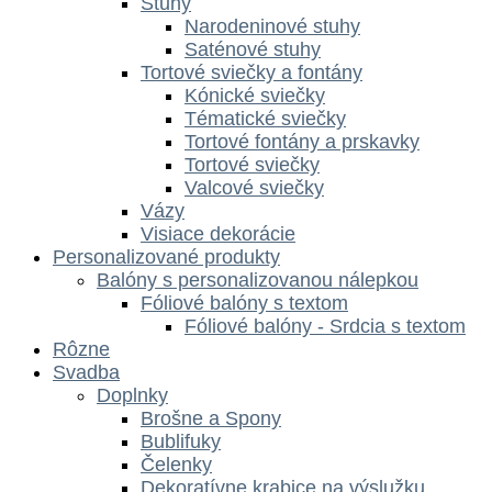
Stuhy
Narodeninové stuhy
Saténové stuhy
Tortové sviečky a fontány
Kónické sviečky
Tématické sviečky
Tortové fontány a prskavky
Tortové sviečky
Valcové sviečky
Vázy
Visiace dekorácie
Personalizované produkty
Balóny s personalizovanou nálepkou
Fóliové balóny s textom
Fóliové balóny - Srdcia s textom
Rôzne
Svadba
Doplnky
Brošne a Spony
Bublifuky
Čelenky
Dekoratívne krabice na výslužku