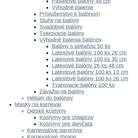
Pastelové balóny 48 cm
Výhodné balenia
Príslušenstvo k balónom
Stuhy na balóny
Svadobné balóny
Tvarovacie balóny
Výhodné balenia balónov
Balóny s potlačou 50 ks
Latexové balóny 100 ks 28 cm
Latexové balóny 100 ks 30 cm
Latexové balóny 25 ks 48 cm
Latextové balóny 100 ks 13 cm
Latextové balóny 100 ks 26 cm
Tvarovacie balóny 100 ks
Závažia na balóny
Hélium do balónov
Masky na karneval
Detské kostýmy
Kostýmy pre chlapcov
Kostýmy pre dievčatá
Karnevalove parochne
Karnevalové zbrane