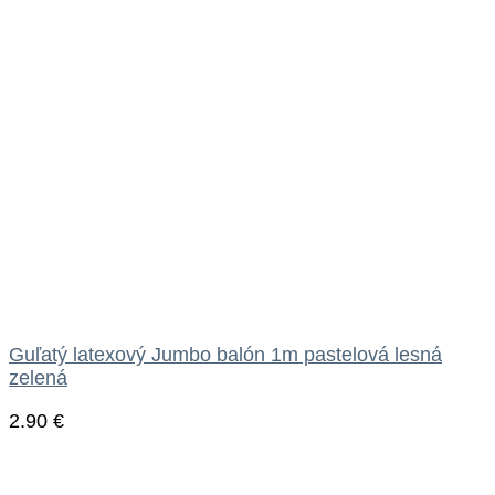
Guľatý latexový Jumbo balón 1m pastelová lesná
zelená
2.90
€