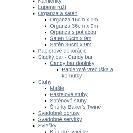
Kamienky
Lupene ruží
Organza a satén
Organza 16cm x 9m
Organza 36cm x 9m
Organza s potlačou
Saten 16cm x 9m
Satén 36cm x 9m
Papierové dekorácie
Sladký bar - Candy bar
Candy bar doplnky
Papierové vrecúška a
kornútky
Stuhy
Mašle
Pastelové stuhy
Saténové stuhy
Šnúrky Baker's Twine
Svadobné obrusy
Svadobné servítky
Sviečky
Kónické sviečky