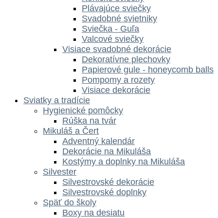
Plávajúce sviečky
Svadobné svietniky
Sviečka - Guľa
Valcové sviečky
Visiace svadobné dekorácie
Dekoratívne plechovky
Papierové gule - honeycomb balls
Pompomy a rozety
Visiace dekorácie
Sviatky a tradície
Hygienické pomôcky
Rúška na tvár
Mikuláš a Čert
Adventný kalendár
Dekorácie na Mikuláša
Kostýmy a doplnky na Mikuláša
Silvester
Silvestrovské dekorácie
Silvestrovské doplnky
Späť do školy
Boxy na desiatu