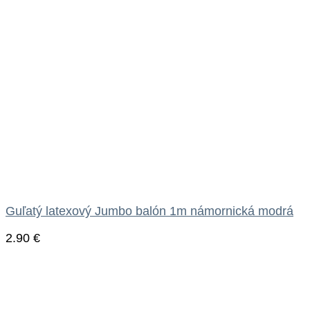
Guľatý latexový Jumbo balón 1m námornická modrá
2.90
€