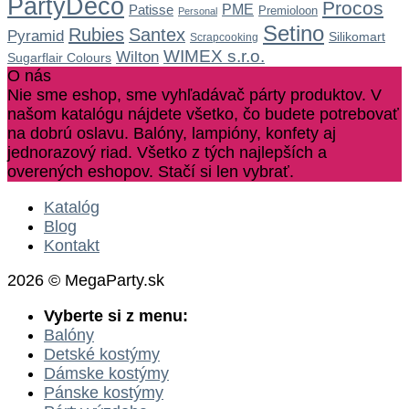
PartyDeco
Procos
Patisse
PME
Premioloon
Personal
Setino
Rubies
Santex
Pyramid
Silikomart
Scrapcooking
WIMEX s.r.o.
Wilton
Sugarflair Colours
O nás
Nie sme eshop, sme vyhľadávač párty produktov. V
našom katalógu nájdete všetko, čo budete potrebovať
na dobrú oslavu. Balóny, lampióny, konfety aj
jednorazový riad. Všetko z tých najlepších a
overených eshopov. Stačí si len vybrať.
Katalóg
Blog
Kontakt
2026 © MegaParty.sk
Vyberte si z menu:
Balóny
Detské kostýmy
Dámske kostýmy
Pánske kostýmy