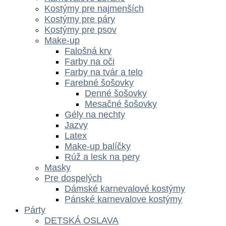
Kostýmy pre najmenších
Kostýmy pre páry
Kostýmy pre psov
Make-up
Falošná krv
Farby na oči
Farby na tvár a telo
Farebné šošovky
Denné šošovky
Mesačné šošovky
Gély na nechty
Jazvy
Latex
Make-up balíčky
Rúž a lesk na pery
Masky
Pre dospelých
Dámské karnevalové kostýmy
Pánské karnevalove kostýmy
Párty
DETSKÁ OSLAVA