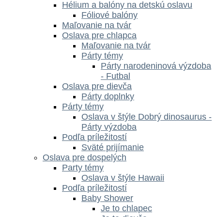
Hélium a balóny na detskú oslavu
Fóliové balóny
Maľovanie na tvár
Oslava pre chlapca
Maľovanie na tvár
Párty témy
Párty narodeninová výzdoba
- Futbal
Oslava pre dievča
Párty doplnky
Párty témy
Oslava v štýle Dobrý dinosaurus -
Párty výzdoba
Podľa príležitostí
Sväté prijímanie
Oslava pre dospelých
Party témy
Oslava v štýle Hawaii
Podľa príležitostí
Baby Shower
Je to chlapec