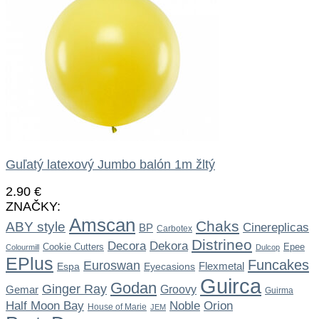
Guľatý latexový Jumbo balón 1m žltý
2.90
€
ZNAČKY:
Amscan
Chaks
ABY style
Cinereplicas
BP
Carbotex
Distrineo
Dekora
Decora
Cookie Cutters
Epee
Colourmill
Dulcop
EPlus
Funcakes
Euroswan
Flexmetal
Espa
Eyecasions
Guirca
Godan
Ginger Ray
Gemar
Groovy
Guirma
Noble
Half Moon Bay
Orion
House of Marie
JEM