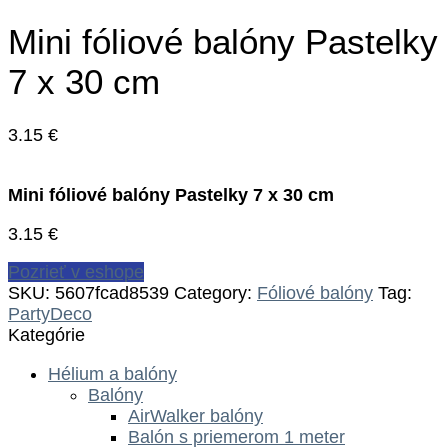
Mini fóliové balóny Pastelky
7 x 30 cm
3.15
€
Mini fóliové balóny Pastelky 7 x 30 cm
3.15
€
Pozrieť v eshope
SKU:
5607fcad8539
Category:
Fóliové balóny
Tag:
PartyDeco
Kategórie
Hélium a balóny
Balóny
AirWalker balóny
Balón s priemerom 1 meter