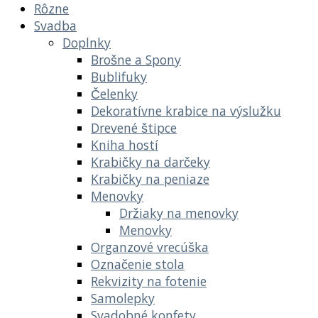
Rôzne
Svadba
Doplnky
Brošne a Spony
Bublifuky
Čelenky
Dekoratívne krabice na výslužku
Drevené štipce
Kniha hostí
Krabičky na darčeky
Krabičky na peniaze
Menovky
Držiaky na menovky
Menovky
Organzové vrecúška
Označenie stola
Rekvizity na fotenie
Samolepky
Svadobné konfety