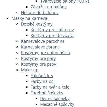
Tvarovacie balóny 100 ks
Závažia na balóny
Hélium do balónov
Masky na karneval
Detské kostýmy
Kostýmy pre chlapcov
Kostýmy pre dievčatá
Karnevalove parochne
Karnevalové zbrane
Kostýmy pre najmenších
Kostýmy pre páry
Kostýmy pre psov
Make-up
Falošná krv
Farby na oči
Farby na tvár a telo
Farebné šošovky
Denné šošovky
Mesačné šošovky