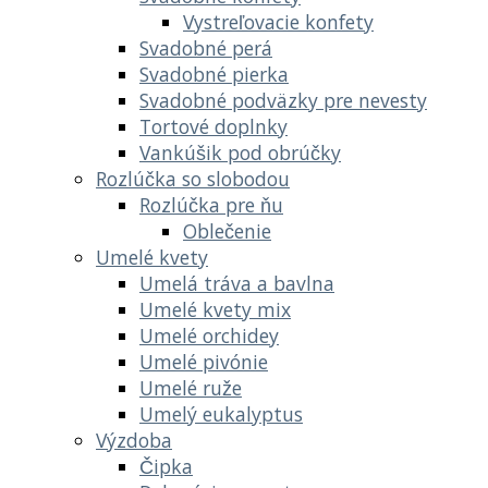
Vystreľovacie konfety
Svadobné perá
Svadobné pierka
Svadobné podväzky pre nevesty
Tortové doplnky
Vankúšik pod obrúčky
Rozlúčka so slobodou
Rozlúčka pre ňu
Oblečenie
Umelé kvety
Umelá tráva a bavlna
Umelé kvety mix
Umelé orchidey
Umelé pivónie
Umelé ruže
Umelý eukalyptus
Výzdoba
Čipka