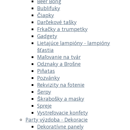
Beer Bong
Bublifuky
Čiapky
Darčekové tašky
Frkačky a trumpetky
Gadgety
Lietajúce lampióny - lampióny
šťastia
Maľovanie na tvár
Odznaky a Brošne
Piňatas
Pozvánky
Rekvizity na fotenie
Šerpy
Škrabošky a masky
Spreje
Vystreľovacie konfety
Party výzdoba - Dekoracie
Dekoratívne panely