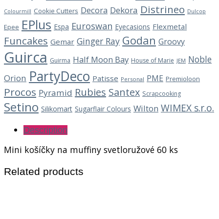
Distrineo
Decora
Dekora
Cookie Cutters
Dulcop
Colourmill
EPlus
Euroswan
Flexmetal
Espa
Eyecasions
Epee
Godan
Funcakes
Ginger Ray
Groovy
Gemar
Guirca
Noble
Half Moon Bay
Guirma
House of Marie
JEM
PartyDeco
Orion
PME
Patisse
Premioloon
Personal
Procos
Rubies
Santex
Pyramid
Scrapcooking
Setino
WIMEX s.r.o.
Wilton
Silikomart
Sugarflair Colours
Description
Mini košíčky na muffiny svetloružové 60 ks
Related products