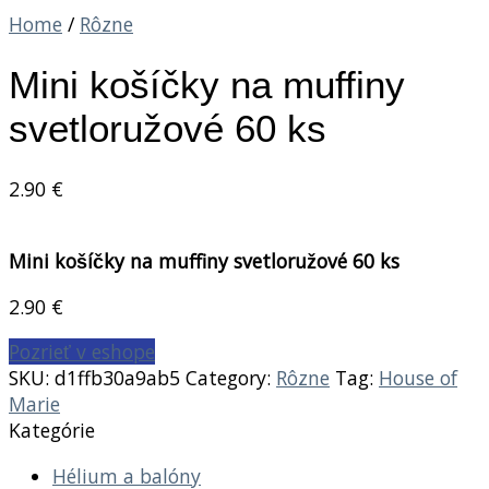
Home
/
Rôzne
Mini košíčky na muffiny
svetloružové 60 ks
2.90
€
Mini košíčky na muffiny svetloružové 60 ks
2.90
€
Pozrieť v eshope
SKU:
d1ffb30a9ab5
Category:
Rôzne
Tag:
House of
Marie
Kategórie
Hélium a balóny