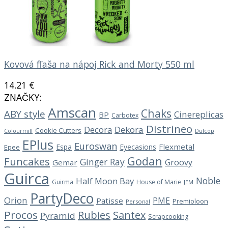
Kovová fľaša na nápoj Rick and Morty 550 ml
14.21
€
ZNAČKY:
Amscan
Chaks
ABY style
Cinereplicas
BP
Carbotex
Distrineo
Decora
Dekora
Cookie Cutters
Dulcop
Colourmill
EPlus
Euroswan
Flexmetal
Espa
Eyecasions
Epee
Godan
Funcakes
Ginger Ray
Groovy
Gemar
Guirca
Noble
Half Moon Bay
Guirma
House of Marie
JEM
PartyDeco
Orion
PME
Patisse
Premioloon
Personal
Procos
Rubies
Santex
Pyramid
Scrapcooking