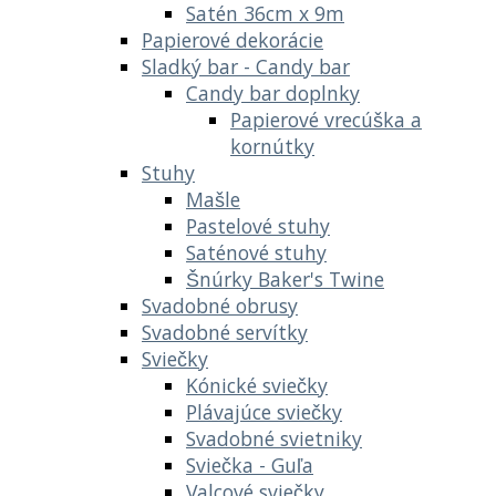
Satén 36cm x 9m
Papierové dekorácie
Sladký bar - Candy bar
Candy bar doplnky
Papierové vrecúška a
kornútky
Stuhy
Mašle
Pastelové stuhy
Saténové stuhy
Šnúrky Baker's Twine
Svadobné obrusy
Svadobné servítky
Sviečky
Kónické sviečky
Plávajúce sviečky
Svadobné svietniky
Sviečka - Guľa
Valcové sviečky