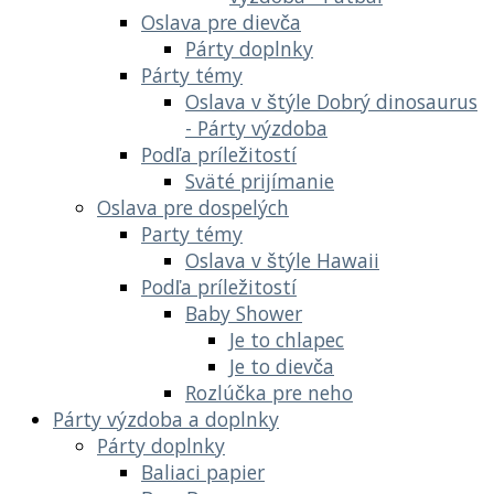
Oslava pre dievča
Párty doplnky
Párty témy
Oslava v štýle Dobrý dinosaurus
- Párty výzdoba
Podľa príležitostí
Sväté prijímanie
Oslava pre dospelých
Party témy
Oslava v štýle Hawaii
Podľa príležitostí
Baby Shower
Je to chlapec
Je to dievča
Rozlúčka pre neho
Párty výzdoba a doplnky
Párty doplnky
Baliaci papier