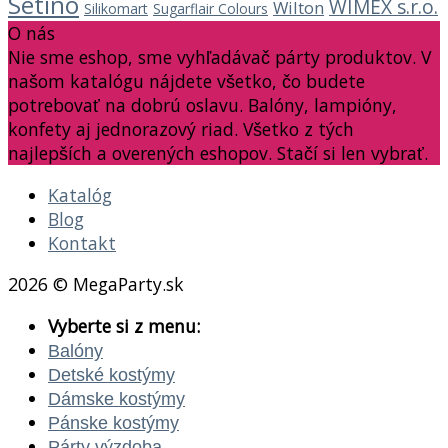
Setino
WIMEX s.r.o.
Wilton
Silikomart
Sugarflair Colours
O nás
Nie sme eshop, sme vyhľadávač párty produktov. V
našom katalógu nájdete všetko, čo budete
potrebovať na dobrú oslavu. Balóny, lampióny,
konfety aj jednorazový riad. Všetko z tých
najlepších a overených eshopov. Stačí si len vybrať.
Katalóg
Blog
Kontakt
2026 © MegaParty.sk
Vyberte si z menu:
Balóny
Detské kostýmy
Dámske kostýmy
Pánske kostýmy
Párty výzdoba