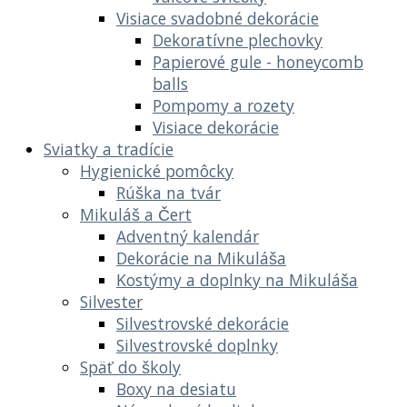
Visiace svadobné dekorácie
Dekoratívne plechovky
Papierové gule - honeycomb
balls
Pompomy a rozety
Visiace dekorácie
Sviatky a tradície
Hygienické pomôcky
Rúška na tvár
Mikuláš a Čert
Adventný kalendár
Dekorácie na Mikuláša
Kostýmy a doplnky na Mikuláša
Silvester
Silvestrovské dekorácie
Silvestrovské doplnky
Späť do školy
Boxy na desiatu