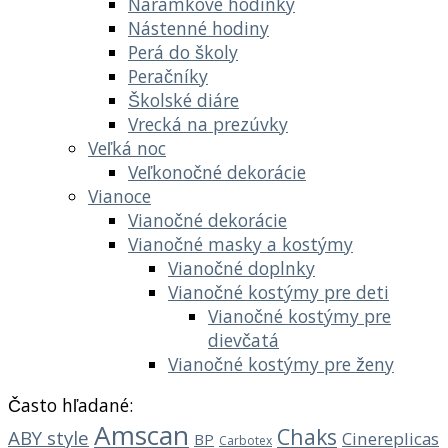
Náramkové hodinky
Nástenné hodiny
Perá do školy
Peračníky
Školské diáre
Vrecká na prezúvky
Veľká noc
Veľkonočné dekorácie
Vianoce
Vianočné dekorácie
Vianočné masky a kostýmy
Vianočné doplnky
Vianočné kostýmy pre deti
Vianočné kostýmy pre
dievčatá
Vianočné kostýmy pre ženy
Často hľadané:
Amscan
Chaks
ABY style
Cinereplicas
BP
Carbotex