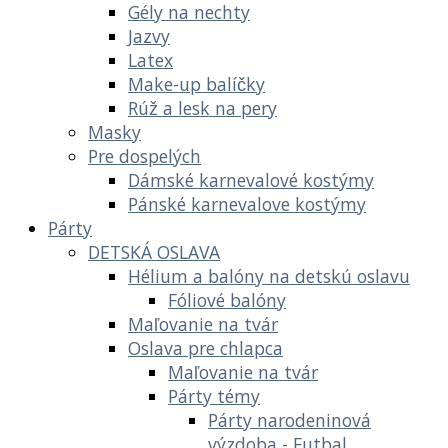
Gély na nechty
Jazvy
Latex
Make-up balíčky
Rúž a lesk na pery
Masky
Pre dospelých
Dámské karnevalové kostýmy
Pánské karnevalove kostýmy
Párty
DETSKÁ OSLAVA
Hélium a balóny na detskú oslavu
Fóliové balóny
Maľovanie na tvár
Oslava pre chlapca
Maľovanie na tvár
Párty témy
Párty narodeninová
výzdoba - Futbal