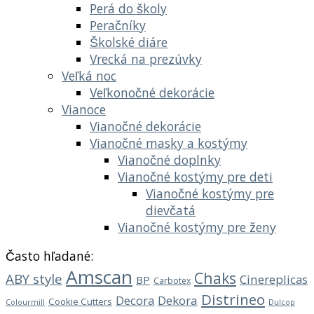
Perá do školy
Peračníky
Školské diáre
Vrecká na prezúvky
Veľká noc
Veľkonočné dekorácie
Vianoce
Vianočné dekorácie
Vianočné masky a kostýmy
Vianočné doplnky
Vianočné kostýmy pre deti
Vianočné kostýmy pre
dievčatá
Vianočné kostýmy pre ženy
Často hľadané:
Amscan
Chaks
ABY style
Cinereplicas
BP
Carbotex
Distrineo
Decora
Dekora
Cookie Cutters
Dulcop
Colourmill