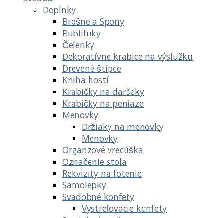
Doplnky
Brošne a Spony
Bublifuky
Čelenky
Dekoratívne krabice na výslužku
Drevené štipce
Kniha hostí
Krabičky na darčeky
Krabičky na peniaze
Menovky
Držiaky na menovky
Menovky
Organzové vrecúška
Označenie stola
Rekvizity na fotenie
Samolepky
Svadobné konfety
Vystreľovacie konfety