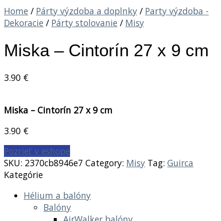
Home
/
Párty výzdoba a doplnky
/
Party výzdoba -
Dekoracie
/
Párty stolovanie
/
Misy
Miska – Cintorín 27 x 9 cm
3.90
€
Miska – Cintorín 27 x 9 cm
3.90
€
Pozrieť v eshope
SKU:
2370cb8946e7
Category:
Misy
Tag:
Guirca
Kategórie
Hélium a balóny
Balóny
AirWalker balóny