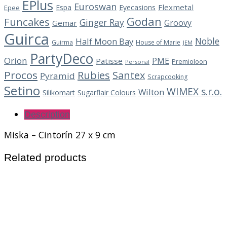
EPlus
Euroswan
Flexmetal
Espa
Eyecasions
Epee
Godan
Funcakes
Ginger Ray
Groovy
Gemar
Guirca
Noble
Half Moon Bay
Guirma
House of Marie
JEM
PartyDeco
Orion
PME
Patisse
Premioloon
Personal
Procos
Rubies
Santex
Pyramid
Scrapcooking
Setino
WIMEX s.r.o.
Wilton
Silikomart
Sugarflair Colours
Description
Miska – Cintorín 27 x 9 cm
Related products