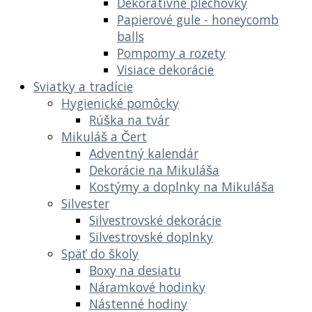
Dekoratívne plechovky
Papierové gule - honeycomb
balls
Pompomy a rozety
Visiace dekorácie
Sviatky a tradície
Hygienické pomôcky
Rúška na tvár
Mikuláš a Čert
Adventný kalendár
Dekorácie na Mikuláša
Kostýmy a doplnky na Mikuláša
Silvester
Silvestrovské dekorácie
Silvestrovské doplnky
Späť do školy
Boxy na desiatu
Náramkové hodinky
Nástenné hodiny