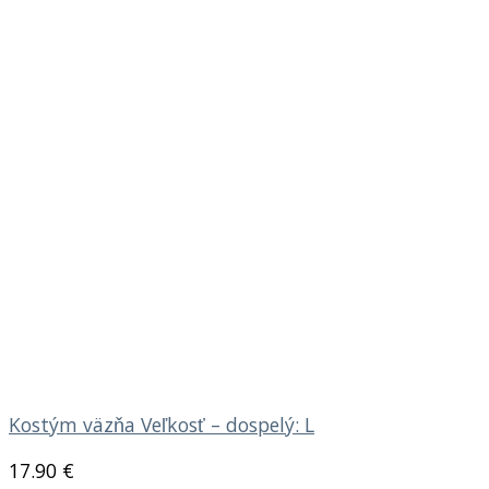
Kostým väzňa Veľkosť – dospelý: L
17.90
€