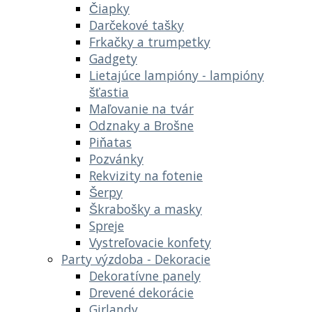
Čiapky
Darčekové tašky
Frkačky a trumpetky
Gadgety
Lietajúce lampióny - lampióny
šťastia
Maľovanie na tvár
Odznaky a Brošne
Piňatas
Pozvánky
Rekvizity na fotenie
Šerpy
Škrabošky a masky
Spreje
Vystreľovacie konfety
Party výzdoba - Dekoracie
Dekoratívne panely
Drevené dekorácie
Girlandy