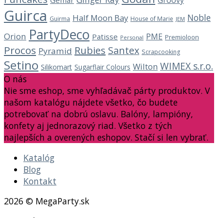
Groovy
Gemar
Guirca
Noble
Half Moon Bay
Guirma
House of Marie
JEM
PartyDeco
Orion
PME
Patisse
Premioloon
Personal
Procos
Rubies
Santex
Pyramid
Scrapcooking
Setino
WIMEX s.r.o.
Wilton
Silikomart
Sugarflair Colours
O nás
Nie sme eshop, sme vyhľadávač párty produktov. V
našom katalógu nájdete všetko, čo budete
potrebovať na dobrú oslavu. Balóny, lampióny,
konfety aj jednorazový riad. Všetko z tých
najlepších a overených eshopov. Stačí si len vybrať.
Katalóg
Blog
Kontakt
2026 © MegaParty.sk