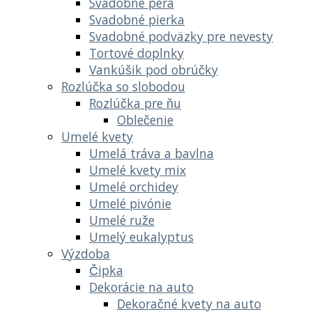
Svadobné perá
Svadobné pierka
Svadobné podväzky pre nevesty
Tortové doplnky
Vankúšik pod obrúčky
Rozlúčka so slobodou
Rozlúčka pre ňu
Oblečenie
Umelé kvety
Umelá tráva a bavlna
Umelé kvety mix
Umelé orchidey
Umelé pivónie
Umelé ruže
Umelý eukalyptus
Výzdoba
Čipka
Dekorácie na auto
Dekoračné kvety na auto