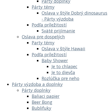
Párty doplnky
Párty témy
Oslava v štýle Dobrý dinosaurus
- Párty výzdoba
Podľa príležitostí
Sväté prijímanie
Oslava pre dospelých
Party témy
Oslava v štýle Hawaii
Podľa príležitostí
Baby Shower
Je to chlapec
Je to dievča
Rozlúčka pre neho
Párty výzdoba a doplnky
Párty doplnky
Baliaci papier
Beer Bong
Bublifuky