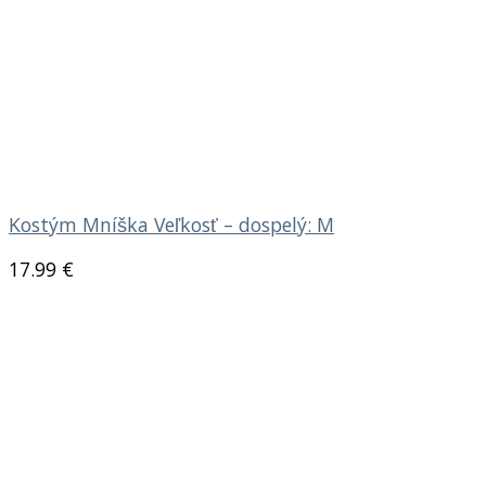
Kostým Mníška Veľkosť – dospelý: M
17.99
€