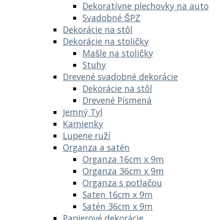
Dekoratívne plechovky na auto
Svadobné ŠPZ
Dekorácie na stôl
Dekorácie na stoličky
Mašle na stoličky
Stuhy
Drevené svadobné dekorácie
Dekorácie na stôl
Drevené Písmená
Jemný Tyl
Kamienky
Lupene ruží
Organza a satén
Organza 16cm x 9m
Organza 36cm x 9m
Organza s potlačou
Saten 16cm x 9m
Satén 36cm x 9m
Papierové dekorácie