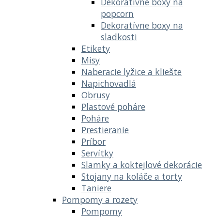
Dekoratívne boxy na
popcorn
Dekoratívne boxy na
sladkosti
Etikety
Misy
Naberacie lyžice a kliešte
Napichovadlá
Obrusy
Plastové poháre
Poháre
Prestieranie
Príbor
Servítky
Slamky a koktejlové dekorácie
Stojany na koláče a torty
Taniere
Pompomy a rozety
Pompomy