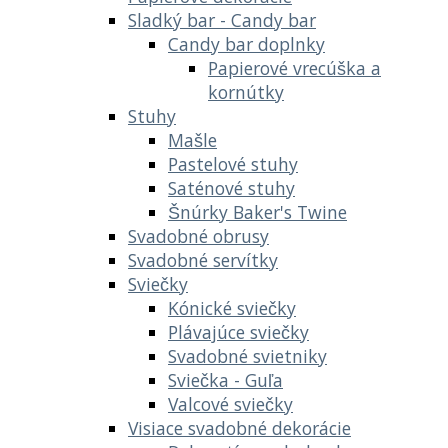
Sladký bar - Candy bar
Candy bar doplnky
Papierové vrecúška a
kornútky
Stuhy
Mašle
Pastelové stuhy
Saténové stuhy
Šnúrky Baker's Twine
Svadobné obrusy
Svadobné servítky
Sviečky
Kónické sviečky
Plávajúce sviečky
Svadobné svietniky
Sviečka - Guľa
Valcové sviečky
Visiace svadobné dekorácie