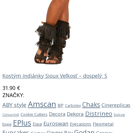
Kostým indiánky Sioux Veľkosť – dospelý: S
31.90
€
ZNAČKY:
Amscan
Chaks
ABY style
Cinereplicas
BP
Carbotex
Distrineo
Decora
Dekora
Cookie Cutters
Dulcop
Colourmill
EPlus
Euroswan
Flexmetal
Espa
Eyecasions
Epee
Godan
Funcakes
Ginger Ray