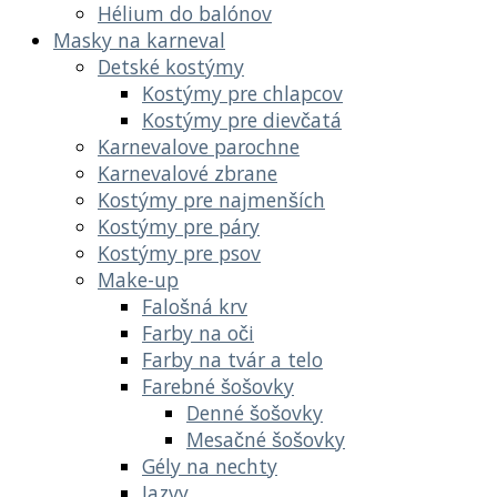
Hélium do balónov
Masky na karneval
Detské kostýmy
Kostýmy pre chlapcov
Kostýmy pre dievčatá
Karnevalove parochne
Karnevalové zbrane
Kostýmy pre najmenších
Kostýmy pre páry
Kostýmy pre psov
Make-up
Falošná krv
Farby na oči
Farby na tvár a telo
Farebné šošovky
Denné šošovky
Mesačné šošovky
Gély na nechty
Jazvy