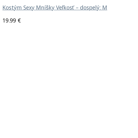
Kostým Sexy Mníšky Veľkosť – dospelý: M
19.99
€