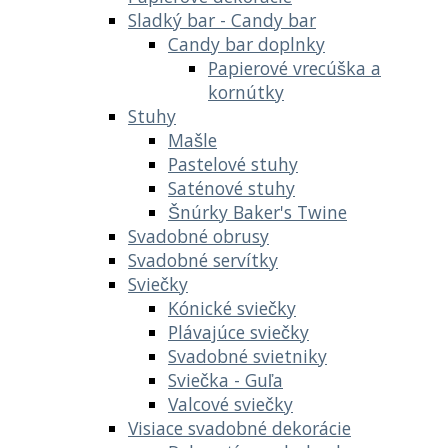
Sladký bar - Candy bar
Candy bar doplnky
Papierové vrecúška a
kornútky
Stuhy
Mašle
Pastelové stuhy
Saténové stuhy
Šnúrky Baker's Twine
Svadobné obrusy
Svadobné servítky
Sviečky
Kónické sviečky
Plávajúce sviečky
Svadobné svietniky
Sviečka - Guľa
Valcové sviečky
Visiace svadobné dekorácie