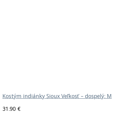
Kostým indiánky Sioux Veľkosť – dospelý: M
31.90
€