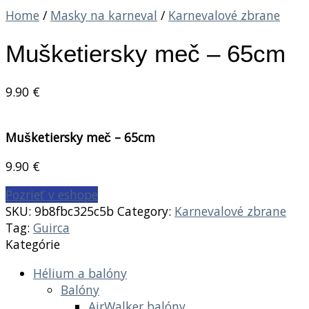
Home
/
Masky na karneval
/
Karnevalové zbrane
Mušketiersky meč – 65cm
9.90
€
Mušketiersky meč – 65cm
9.90
€
Pozrieť v eshope
SKU:
9b8fbc325c5b
Category:
Karnevalové zbrane
Tag:
Guirca
Kategórie
Hélium a balóny
Balóny
AirWalker balóny