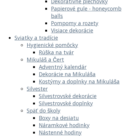
Dekoratívne plechovky
Papierové gule - honeycomb
balls
Pompomy a rozety
Visiace dekorácie
Sviatky a tradície
Hygienické pomôcky
Rúška na tvár
Mikuláš a Čert
Adventný kalendár
Dekorácie na Mikuláša
Kostýmy a doplnky na Mikuláša
Silvester
Silvestrovské dekorácie
Silvestrovské doplnky
Späť do školy
Boxy na desiatu
Náramkové hodinky
Nástenné hodiny