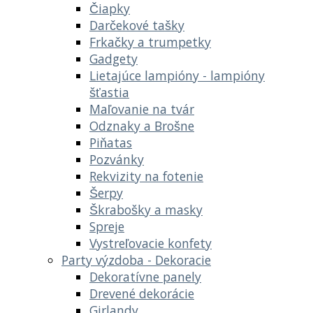
Čiapky
Darčekové tašky
Frkačky a trumpetky
Gadgety
Lietajúce lampióny - lampióny
šťastia
Maľovanie na tvár
Odznaky a Brošne
Piňatas
Pozvánky
Rekvizity na fotenie
Šerpy
Škrabošky a masky
Spreje
Vystreľovacie konfety
Party výzdoba - Dekoracie
Dekoratívne panely
Drevené dekorácie
Girlandy