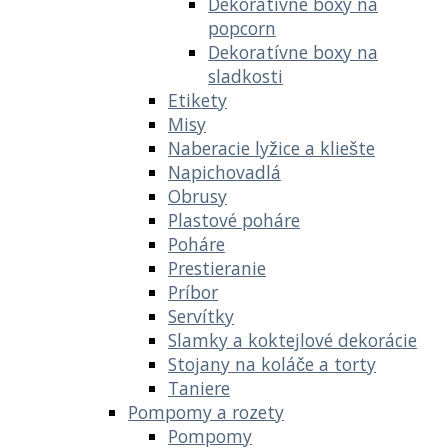
Dekoratívne boxy na
popcorn
Dekoratívne boxy na
sladkosti
Etikety
Misy
Naberacie lyžice a kliešte
Napichovadlá
Obrusy
Plastové poháre
Poháre
Prestieranie
Príbor
Servítky
Slamky a koktejlové dekorácie
Stojany na koláče a torty
Taniere
Pompomy a rozety
Pompomy