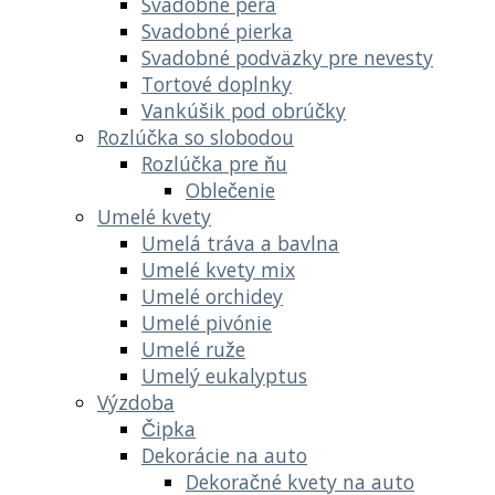
Svadobné perá
Svadobné pierka
Svadobné podväzky pre nevesty
Tortové doplnky
Vankúšik pod obrúčky
Rozlúčka so slobodou
Rozlúčka pre ňu
Oblečenie
Umelé kvety
Umelá tráva a bavlna
Umelé kvety mix
Umelé orchidey
Umelé pivónie
Umelé ruže
Umelý eukalyptus
Výzdoba
Čipka
Dekorácie na auto
Dekoračné kvety na auto