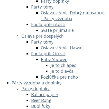
Párty doplnky
Párty témy
Oslava v štýle Dobrý dinosaurus
- Párty výzdoba
Podľa príležitostí
Sväté prijímanie
Oslava pre dospelých
Party témy
Oslava v štýle Hawaii
Podľa príležitostí
Baby Shower
Je to chlapec
Je to dievča
Rozlúčka pre neho
Párty výzdoba a doplnky
Párty doplnky
Baliaci papier
Beer Bong
Bublifuky