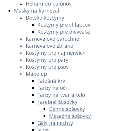
Hélium do balónov
Masky na karneval
Detské kostýmy
Kostýmy pre chlapcov
Kostýmy pre dievčatá
Karnevalove parochne
Karnevalové zbrane
Kostýmy pre najmenších
Kostýmy pre páry
Kostýmy pre psov
Make-up
Falošná krv
Farby na oči
Farby na tvár a telo
Farebné šošovky
Denné šošovky
Mesačné šošovky
Gély na nechty
Jazvy