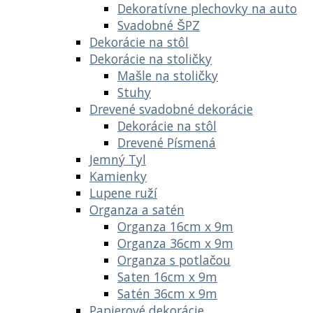
Dekoratívne plechovky na auto
Svadobné ŠPZ
Dekorácie na stôl
Dekorácie na stoličky
Mašle na stoličky
Stuhy
Drevené svadobné dekorácie
Dekorácie na stôl
Drevené Písmená
Jemný Tyl
Kamienky
Lupene ruží
Organza a satén
Organza 16cm x 9m
Organza 36cm x 9m
Organza s potlačou
Saten 16cm x 9m
Satén 36cm x 9m
Papierové dekorácie