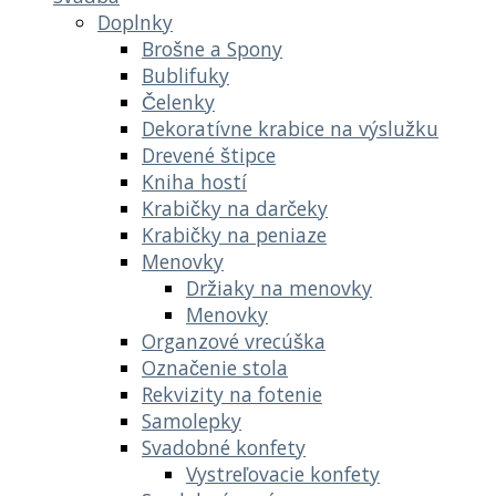
Doplnky
Brošne a Spony
Bublifuky
Čelenky
Dekoratívne krabice na výslužku
Drevené štipce
Kniha hostí
Krabičky na darčeky
Krabičky na peniaze
Menovky
Držiaky na menovky
Menovky
Organzové vrecúška
Označenie stola
Rekvizity na fotenie
Samolepky
Svadobné konfety
Vystreľovacie konfety