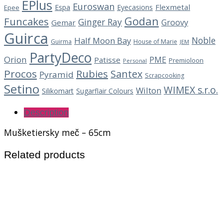
EPlus
Euroswan
Flexmetal
Espa
Eyecasions
Epee
Godan
Funcakes
Ginger Ray
Groovy
Gemar
Guirca
Noble
Half Moon Bay
Guirma
House of Marie
JEM
PartyDeco
Orion
PME
Patisse
Premioloon
Personal
Procos
Rubies
Santex
Pyramid
Scrapcooking
Setino
WIMEX s.r.o.
Wilton
Silikomart
Sugarflair Colours
Description
Mušketiersky meč – 65cm
Related products