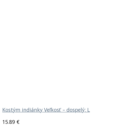
Kostým indiánky Veľkosť – dospelý: L
15.89
€