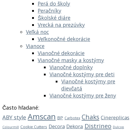
Perá do školy
Peračníky
Školské diáre
Vrecká na prezúvky
Veľká noc
Veľkonočné dekorácie
Vianoce
Vianočné dekorácie
Vianočné masky a kostýmy
Vianočné doplnky
Vianočné kostýmy pre deti
Vianočné kostýmy pre
dievčatá
Vianočné kostýmy pre ženy
Často hľadané:
Amscan
Chaks
ABY style
Cinereplicas
BP
Carbotex
Distrineo
Decora
Dekora
Cookie Cutters
Dulcop
Colourmill