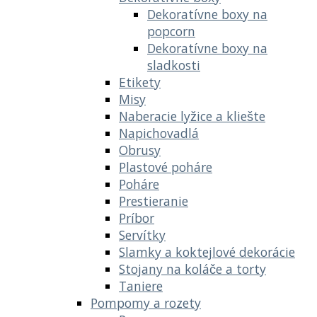
Dekoratívne boxy na
popcorn
Dekoratívne boxy na
sladkosti
Etikety
Misy
Naberacie lyžice a kliešte
Napichovadlá
Obrusy
Plastové poháre
Poháre
Prestieranie
Príbor
Servítky
Slamky a koktejlové dekorácie
Stojany na koláče a torty
Taniere
Pompomy a rozety