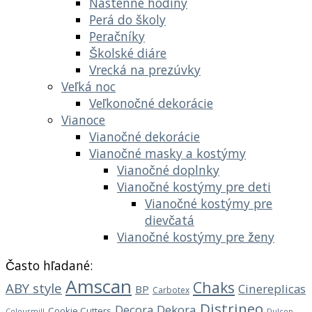
Nástenné hodiny
Perá do školy
Peračníky
Školské diáre
Vrecká na prezúvky
Veľká noc
Veľkonočné dekorácie
Vianoce
Vianočné dekorácie
Vianočné masky a kostýmy
Vianočné doplnky
Vianočné kostýmy pre deti
Vianočné kostýmy pre
dievčatá
Vianočné kostýmy pre ženy
Často hľadané:
Amscan
Chaks
ABY style
Cinereplicas
BP
Carbotex
Distrineo
Decora
Dekora
Cookie Cutters
Dulcop
Colourmill