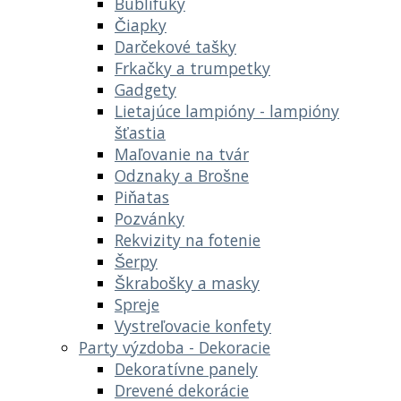
Bublifuky
Čiapky
Darčekové tašky
Frkačky a trumpetky
Gadgety
Lietajúce lampióny - lampióny
šťastia
Maľovanie na tvár
Odznaky a Brošne
Piňatas
Pozvánky
Rekvizity na fotenie
Šerpy
Škrabošky a masky
Spreje
Vystreľovacie konfety
Party výzdoba - Dekoracie
Dekoratívne panely
Drevené dekorácie