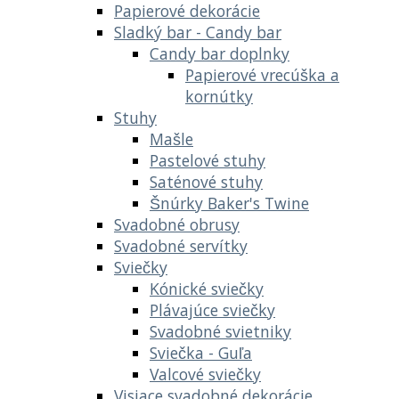
Papierové dekorácie
Sladký bar - Candy bar
Candy bar doplnky
Papierové vrecúška a
kornútky
Stuhy
Mašle
Pastelové stuhy
Saténové stuhy
Šnúrky Baker's Twine
Svadobné obrusy
Svadobné servítky
Sviečky
Kónické sviečky
Plávajúce sviečky
Svadobné svietniky
Sviečka - Guľa
Valcové sviečky
Visiace svadobné dekorácie