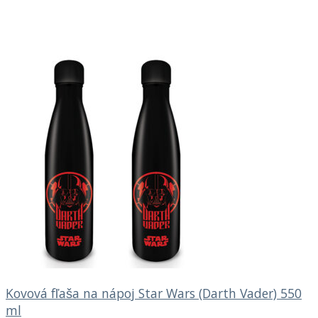
Kovová fľaša na nápoj Star Wars (Darth Vader) 550
ml