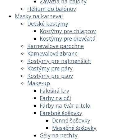
Závažia na balóny
Hélium do balónov
Masky na karneval
Detské kostýmy
Kostýmy pre chlapcov
Kostýmy pre dievčatá
Karnevalove parochne
Karnevalové zbrane
Kostýmy pre najmenších
Kostýmy pre páry
Kostýmy pre psov
Make-up
Falošná krv
Farby na oči
Farby na tvár a telo
Farebné šošovky
Denné šošovky
Mesačné šošovky
Gély na nechty