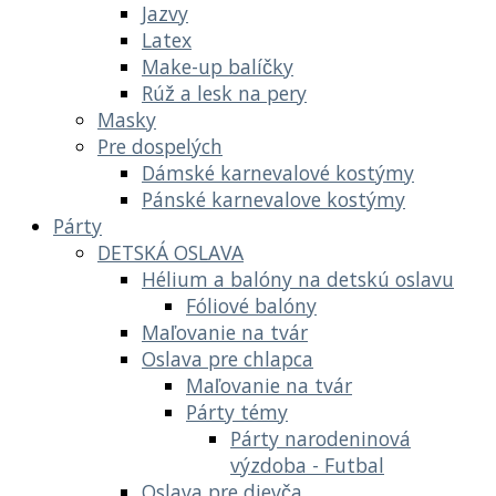
Jazvy
Latex
Make-up balíčky
Rúž a lesk na pery
Masky
Pre dospelých
Dámské karnevalové kostýmy
Pánské karnevalove kostýmy
Párty
DETSKÁ OSLAVA
Hélium a balóny na detskú oslavu
Fóliové balóny
Maľovanie na tvár
Oslava pre chlapca
Maľovanie na tvár
Párty témy
Párty narodeninová
výzdoba - Futbal
Oslava pre dievča