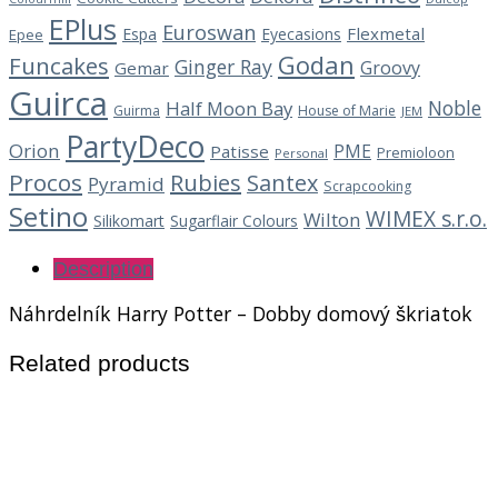
EPlus
Euroswan
Flexmetal
Espa
Eyecasions
Epee
Godan
Funcakes
Ginger Ray
Groovy
Gemar
Guirca
Noble
Half Moon Bay
Guirma
House of Marie
JEM
PartyDeco
Orion
PME
Patisse
Premioloon
Personal
Procos
Rubies
Santex
Pyramid
Scrapcooking
Setino
WIMEX s.r.o.
Wilton
Silikomart
Sugarflair Colours
Description
Náhrdelník Harry Potter – Dobby domový škriatok
Related products