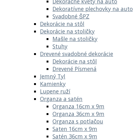
Dekoračné kvety na auto
Dekoratívne plechovky na auto
Svadobné ŠPZ
Dekorácie na stôl
Dekorácie na stoličky
Mašle na stoličky
Stuhy
Drevené svadobné dekorácie
Dekorácie na stôl
Drevené Písmená
Jemný Tyl
Kamienky
Lupene ruží
Organza a satén
Organza 16cm x 9m
Organza 36cm x 9m
Organza s potlačou
Saten 16cm x 9m
Satén 36cm x 9m