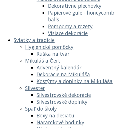
Dekoratívne plechovky
Papierové gule - honeycomb
balls
Pompomy a rozety
Visiace dekorácie
Sviatky a tradície
Hygienické pomôcky
Rúška na tvár
Mikuláš a Čert
Adventný kalendár
Dekorácie na Mikuláša
Kostýmy a doplnky na Mikuláša
Silvester
Silvestrovské dekorácie
Silvestrovské doplnky
Späť do školy
Boxy na desiatu
Náramkové hodinky