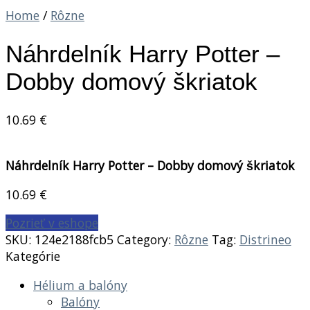
Home
/
Rôzne
Náhrdelník Harry Potter –
Dobby domový škriatok
10.69
€
Náhrdelník Harry Potter – Dobby domový škriatok
10.69
€
Pozrieť v eshope
SKU:
124e2188fcb5
Category:
Rôzne
Tag:
Distrineo
Kategórie
Hélium a balóny
Balóny