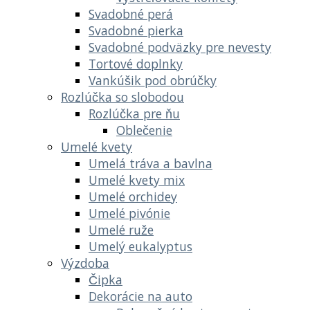
Svadobné perá
Svadobné pierka
Svadobné podväzky pre nevesty
Tortové doplnky
Vankúšik pod obrúčky
Rozlúčka so slobodou
Rozlúčka pre ňu
Oblečenie
Umelé kvety
Umelá tráva a bavlna
Umelé kvety mix
Umelé orchidey
Umelé pivónie
Umelé ruže
Umelý eukalyptus
Výzdoba
Čipka
Dekorácie na auto