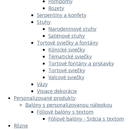
Pompomy
Rozety
Serpentíny a konfety
Stuhy
Narodeninové stuhy
Saténové stuhy
Tortové sviečky a fontány
Kónické sviečky
Tématické sviečky
Tortové fontány a prskavky
Tortové sviečky
Valcové sviečky
Vázy
Visiace dekorácie
Personalizované produkty
Balóny s personalizovanou nálepkou
Fóliové balóny s textom
Fóliové balóny - Srdcia s textom
Rôzne