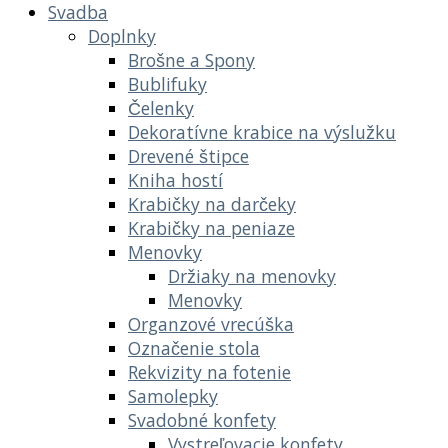
Svadba
Doplnky
Brošne a Spony
Bublifuky
Čelenky
Dekoratívne krabice na výslužku
Drevené štipce
Kniha hostí
Krabičky na darčeky
Krabičky na peniaze
Menovky
Držiaky na menovky
Menovky
Organzové vrecúška
Označenie stola
Rekvizity na fotenie
Samolepky
Svadobné konfety
Vystreľovacie konfety