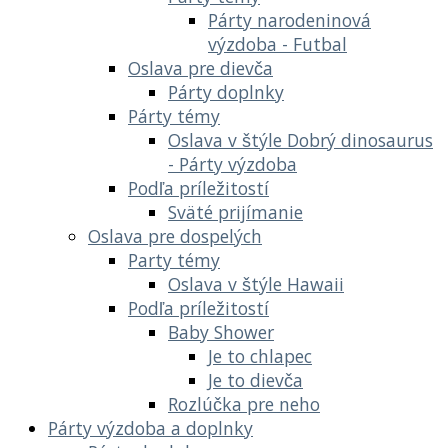
Párty narodeninová
výzdoba - Futbal
Oslava pre dievča
Párty doplnky
Párty témy
Oslava v štýle Dobrý dinosaurus
- Párty výzdoba
Podľa príležitostí
Sväté prijímanie
Oslava pre dospelých
Party témy
Oslava v štýle Hawaii
Podľa príležitostí
Baby Shower
Je to chlapec
Je to dievča
Rozlúčka pre neho
Párty výzdoba a doplnky