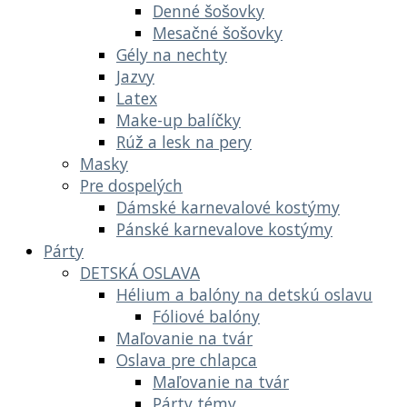
Denné šošovky
Mesačné šošovky
Gély na nechty
Jazvy
Latex
Make-up balíčky
Rúž a lesk na pery
Masky
Pre dospelých
Dámské karnevalové kostýmy
Pánské karnevalove kostýmy
Párty
DETSKÁ OSLAVA
Hélium a balóny na detskú oslavu
Fóliové balóny
Maľovanie na tvár
Oslava pre chlapca
Maľovanie na tvár
Párty témy