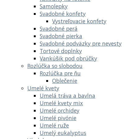
Samolepky
Svadobné konfety
Vystreľovacie konfety
Svadobné perá
Svadobné pierka
Svadobné podväzky pre nevesty
Tortové doplnky
Vankúšik pod obrúčky
Rozlúčka so slobodou
Rozlúčka pre ňu
Oblečenie
Umelé kvety
Umelá tráva a bavlna
Umelé kvety mix
Umelé orchidey
Umelé pivónie
Umelé ruže
Umelý eukalyptus