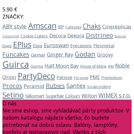
5.90
€
ZNAČKY:
Amscan
Chaks
ABY style
Cinereplicas
BP
Carbotex
Distrineo
Decora
Dekora
Cookie Cutters
Dulcop
Colourmill
EPlus
Euroswan
Flexmetal
Espa
Eyecasions
Epee
Godan
Funcakes
Ginger Ray
Groovy
Gemar
Guirca
Noble
Half Moon Bay
Guirma
House of Marie
JEM
PartyDeco
Orion
PME
Patisse
Premioloon
Personal
Procos
Rubies
Santex
Pyramid
Scrapcooking
Setino
WIMEX s.r.o.
Wilton
Silikomart
Sugarflair Colours
O nás
Nie sme eshop, sme vyhľadávač párty produktov. V
našom katalógu nájdete všetko, čo budete
potrebovať na dobrú oslavu. Balóny, lampióny,
konfety aj jednorazový riad. Všetko z tých