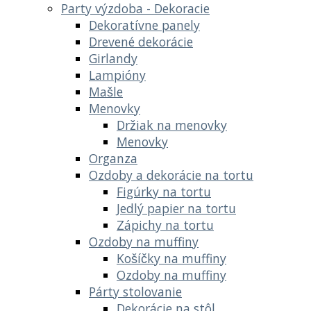
Party výzdoba - Dekoracie
Dekoratívne panely
Drevené dekorácie
Girlandy
Lampióny
Mašle
Menovky
Držiak na menovky
Menovky
Organza
Ozdoby a dekorácie na tortu
Figúrky na tortu
Jedlý papier na tortu
Zápichy na tortu
Ozdoby na muffiny
Košíčky na muffiny
Ozdoby na muffiny
Párty stolovanie
Dekorácie na stôl