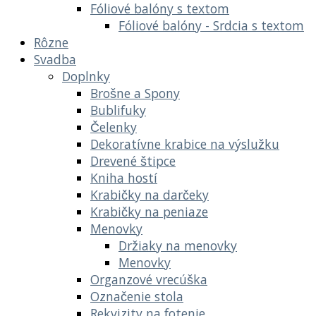
Fóliové balóny s textom
Fóliové balóny - Srdcia s textom
Rôzne
Svadba
Doplnky
Brošne a Spony
Bublifuky
Čelenky
Dekoratívne krabice na výslužku
Drevené štipce
Kniha hostí
Krabičky na darčeky
Krabičky na peniaze
Menovky
Držiaky na menovky
Menovky
Organzové vrecúška
Označenie stola
Rekvizity na fotenie