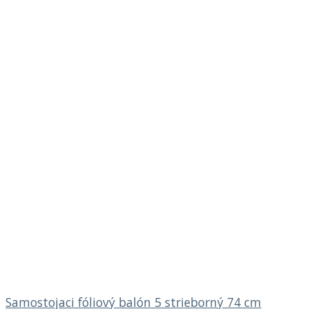
Samostojaci fóliový balón 5 strieborný 74 cm