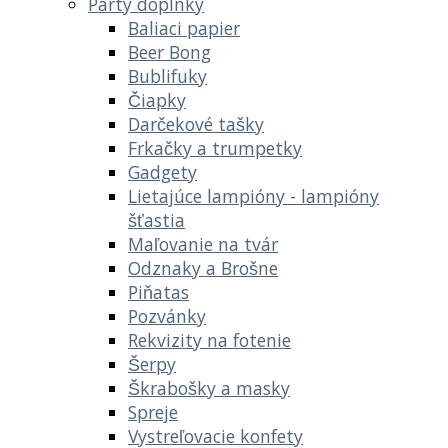
Párty doplnky
Baliaci papier
Beer Bong
Bublifuky
Čiapky
Darčekové tašky
Frkačky a trumpetky
Gadgety
Lietajúce lampióny - lampióny
šťastia
Maľovanie na tvár
Odznaky a Brošne
Piňatas
Pozvánky
Rekvizity na fotenie
Šerpy
Škrabošky a masky
Spreje
Vystreľovacie konfety