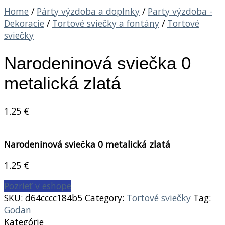
Home
/
Párty výzdoba a doplnky
/
Party výzdoba -
Dekoracie
/
Tortové sviečky a fontány
/
Tortové
sviečky
Narodeninová sviečka 0
metalická zlatá
1.25
€
Narodeninová sviečka 0 metalická zlatá
1.25
€
Pozrieť v eshope
SKU:
d64cccc184b5
Category:
Tortové sviečky
Tag:
Godan
Kategórie