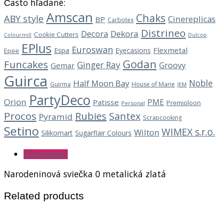
Často hľadané:
Amscan
Chaks
ABY style
Cinereplicas
BP
Carbotex
Distrineo
Decora
Dekora
Cookie Cutters
Dulcop
Colourmill
EPlus
Euroswan
Flexmetal
Espa
Eyecasions
Epee
Godan
Funcakes
Ginger Ray
Groovy
Gemar
Guirca
Noble
Half Moon Bay
Guirma
House of Marie
JEM
PartyDeco
Orion
PME
Patisse
Premioloon
Personal
Procos
Rubies
Santex
Pyramid
Scrapcooking
Setino
WIMEX s.r.o.
Wilton
Silikomart
Sugarflair Colours
Description
Narodeninová sviečka 0 metalická zlatá
Related products