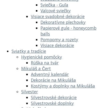
Sviečka - Guľa
Valcové sviečky
Visiace svadobné dekorácie
Dekoratívne plechovky
Papierové gule - honeycomb
balls
Pompomy a rozety
Visiace dekorácie
Sviatky a tradície
Hygienické pomôcky
Rúška na tvár
Mikuláš a Čert
Adventný kalendár
Dekorácie na Mikuláša
Kostýmy a doplnky na Mikuláša
Silvester
Silvestrovské dekorácie
Silvestrovské doplnky