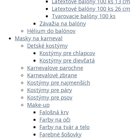
Latextové balóny 100 ks 13 cm
Latextové balóny 100 ks 26 cm
Tvarovacie balóny 100 ks
Závažia na balóny
Hélium do balónov
Masky na karneval
Detské kostýmy
Kostýmy pre chlapcov
Kostýmy pre dievčatá
Karnevalove parochne
Karnevalové zbrane
Kostýmy pre najmenších
Kostýmy pre páry
Kostýmy pre psov
Make-up
Falošná krv
Farby na oči
Farby na tvár a telo
Farebné šošovky