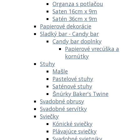
Organza s potlačou
Saten 16cm x 9m
Satén 36cm x 9m
Papierové dekorácie
Sladký bar - Candy bar
Candy bar doplnky
Papierové vrecúška a
kornútky
Stuhy
Mašle
Pastelové stuhy
Saténové stuhy
Šnúrky Baker's Twine
Svadobné obrusy
Svadobné servítky
Sviečky
Kónické sviečky
Plávajúce sviečky
Svadobné svietniky