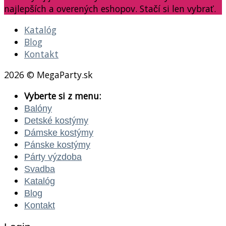
najlepších a overených eshopov. Stačí si len vybrať.
Katalóg
Blog
Kontakt
2026 © MegaParty.sk
Vyberte si z menu:
Balóny
Detské kostýmy
Dámske kostýmy
Pánske kostýmy
Párty výzdoba
Svadba
Katalóg
Blog
Kontakt