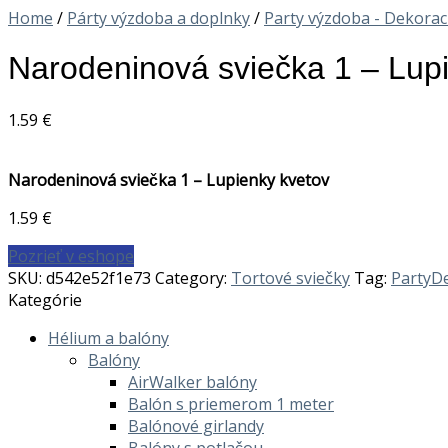
Home
/
Párty výzdoba a doplnky
/
Party výzdoba - Dekorac
Narodeninová sviečka 1 – Lup
1.59
€
Narodeninová sviečka 1 – Lupienky kvetov
1.59
€
Pozrieť v eshope
SKU:
d542e52f1e73
Category:
Tortové sviečky
Tag:
PartyD
Kategórie
Hélium a balóny
Balóny
AirWalker balóny
Balón s priemerom 1 meter
Balónové girlandy
Balóny s potlačou