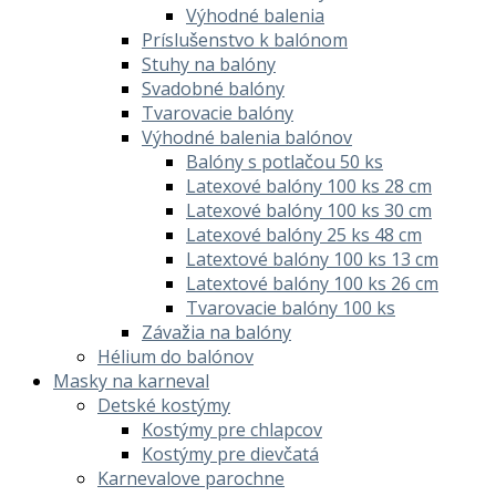
Výhodné balenia
Príslušenstvo k balónom
Stuhy na balóny
Svadobné balóny
Tvarovacie balóny
Výhodné balenia balónov
Balóny s potlačou 50 ks
Latexové balóny 100 ks 28 cm
Latexové balóny 100 ks 30 cm
Latexové balóny 25 ks 48 cm
Latextové balóny 100 ks 13 cm
Latextové balóny 100 ks 26 cm
Tvarovacie balóny 100 ks
Závažia na balóny
Hélium do balónov
Masky na karneval
Detské kostýmy
Kostýmy pre chlapcov
Kostýmy pre dievčatá
Karnevalove parochne