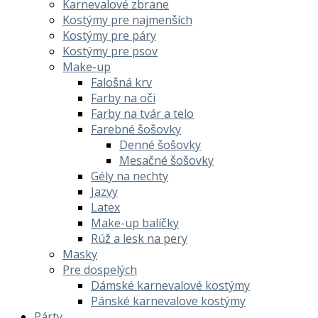
Karnevalové zbrane
Kostýmy pre najmenších
Kostýmy pre páry
Kostýmy pre psov
Make-up
Falošná krv
Farby na oči
Farby na tvár a telo
Farebné šošovky
Denné šošovky
Mesačné šošovky
Gély na nechty
Jazvy
Latex
Make-up balíčky
Rúž a lesk na pery
Masky
Pre dospelých
Dámské karnevalové kostýmy
Pánské karnevalove kostýmy
Párty