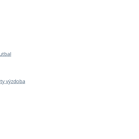
utbal
rty výzdoba