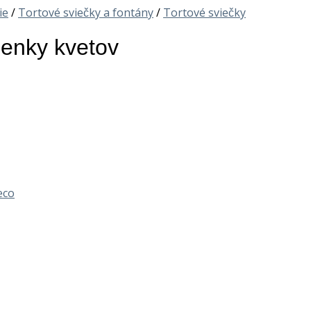
ie
/
Tortové sviečky a fontány
/
Tortové sviečky
ienky kvetov
eco