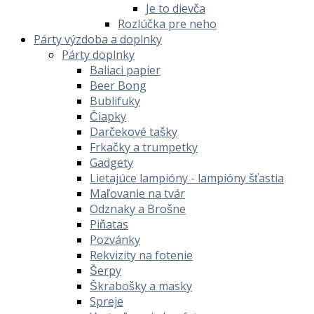
Je to dievča
Rozlúčka pre neho
Párty výzdoba a doplnky
Párty doplnky
Baliaci papier
Beer Bong
Bublifuky
Čiapky
Darčekové tašky
Frkačky a trumpetky
Gadgety
Lietajúce lampióny - lampióny šťastia
Maľovanie na tvár
Odznaky a Brošne
Piňatas
Pozvánky
Rekvizity na fotenie
Šerpy
Škrabošky a masky
Spreje