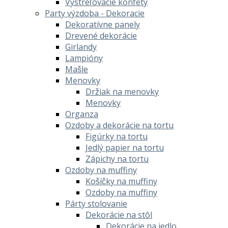
Vystreľovacie konfety
Party výzdoba - Dekoracie
Dekoratívne panely
Drevené dekorácie
Girlandy
Lampióny
Mašle
Menovky
Držiak na menovky
Menovky
Organza
Ozdoby a dekorácie na tortu
Figúrky na tortu
Jedlý papier na tortu
Zápichy na tortu
Ozdoby na muffiny
Košíčky na muffiny
Ozdoby na muffiny
Párty stolovanie
Dekorácie na stôl
Dekorácie na jedlo