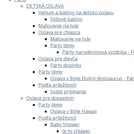
DETSKÁ OSLAVA
Hélium a balóny na detskú oslavu
Fóliové balóny
Maľovanie na tvár
Oslava pre chlapca
Maľovanie na tvár
Párty témy
Párty narodeninová výzdoba - F
Oslava pre dievča
Párty doplnky
Párty témy
Oslava v štýle Dobrý dinosaurus - Pá
Podľa príležitostí
Sväté prijímanie
Oslava pre dospelých
Party témy
Oslava v štýle Hawaii
Podľa príležitostí
Baby Shower
Je to chlapec