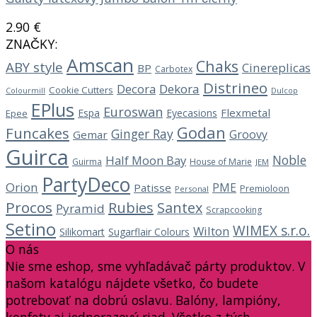
2.90
€
ZNAČKY:
Amscan
Chaks
ABY style
Cinereplicas
BP
Carbotex
Distrineo
Decora
Dekora
Cookie Cutters
Dulcop
Colourmill
EPlus
Euroswan
Flexmetal
Espa
Eyecasions
Epee
Godan
Funcakes
Ginger Ray
Groovy
Gemar
Guirca
Noble
Half Moon Bay
Guirma
House of Marie
JEM
PartyDeco
Orion
PME
Patisse
Premioloon
Personal
Procos
Rubies
Santex
Pyramid
Scrapcooking
Setino
WIMEX s.r.o.
Wilton
Silikomart
Sugarflair Colours
O nás
Nie sme eshop, sme vyhľadávač párty produktov. V
našom katalógu nájdete všetko, čo budete
potrebovať na dobrú oslavu. Balóny, lampióny,