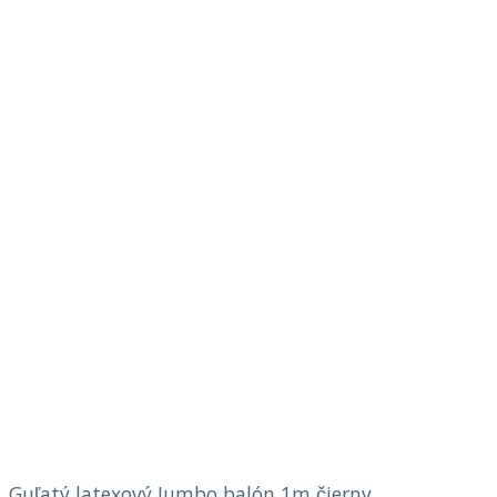
Guľatý latexový Jumbo balón 1m čierny