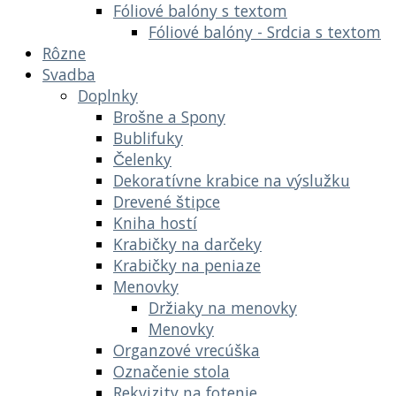
Fóliové balóny s textom
Fóliové balóny - Srdcia s textom
Rôzne
Svadba
Doplnky
Brošne a Spony
Bublifuky
Čelenky
Dekoratívne krabice na výslužku
Drevené štipce
Kniha hostí
Krabičky na darčeky
Krabičky na peniaze
Menovky
Držiaky na menovky
Menovky
Organzové vrecúška
Označenie stola
Rekvizity na fotenie