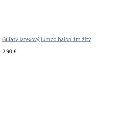
Guľatý latexový Jumbo balón 1m žltý
2.90
€