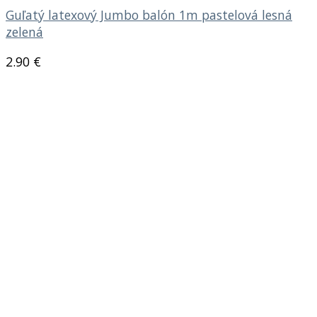
Guľatý latexový Jumbo balón 1m pastelová lesná
zelená
2.90
€