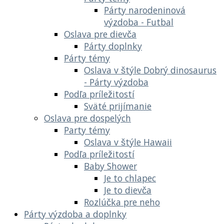
Párty narodeninová
výzdoba - Futbal
Oslava pre dievča
Párty doplnky
Párty témy
Oslava v štýle Dobrý dinosaurus
- Párty výzdoba
Podľa príležitostí
Sväté prijímanie
Oslava pre dospelých
Party témy
Oslava v štýle Hawaii
Podľa príležitostí
Baby Shower
Je to chlapec
Je to dievča
Rozlúčka pre neho
Párty výzdoba a doplnky