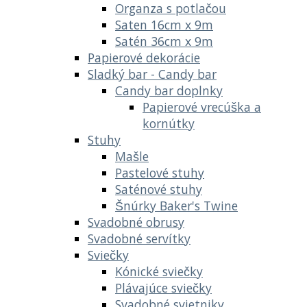
Organza s potlačou
Saten 16cm x 9m
Satén 36cm x 9m
Papierové dekorácie
Sladký bar - Candy bar
Candy bar doplnky
Papierové vrecúška a
kornútky
Stuhy
Mašle
Pastelové stuhy
Saténové stuhy
Šnúrky Baker's Twine
Svadobné obrusy
Svadobné servítky
Sviečky
Kónické sviečky
Plávajúce sviečky
Svadobné svietniky