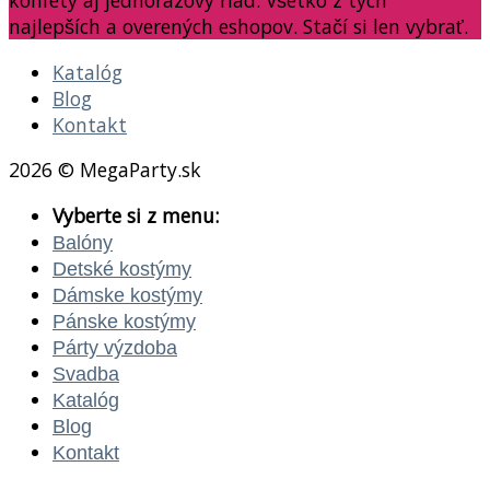
konfety aj jednorazový riad. Všetko z tých
najlepších a overených eshopov. Stačí si len vybrať.
Katalóg
Blog
Kontakt
2026 © MegaParty.sk
Vyberte si z menu:
Balóny
Detské kostýmy
Dámske kostýmy
Pánske kostýmy
Párty výzdoba
Svadba
Katalóg
Blog
Kontakt