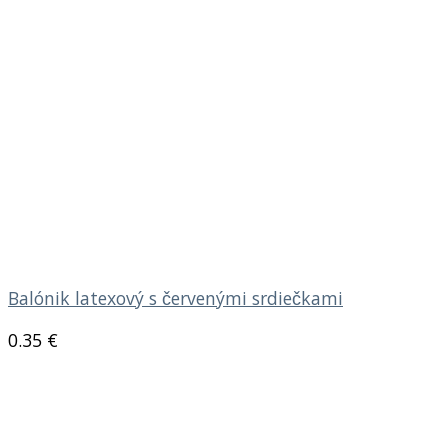
Balónik latexový s červenými srdiečkami
0.35
€