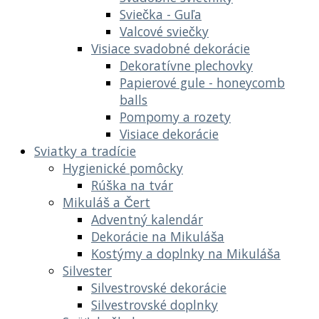
Sviečka - Guľa
Valcové sviečky
Visiace svadobné dekorácie
Dekoratívne plechovky
Papierové gule - honeycomb
balls
Pompomy a rozety
Visiace dekorácie
Sviatky a tradície
Hygienické pomôcky
Rúška na tvár
Mikuláš a Čert
Adventný kalendár
Dekorácie na Mikuláša
Kostýmy a doplnky na Mikuláša
Silvester
Silvestrovské dekorácie
Silvestrovské doplnky