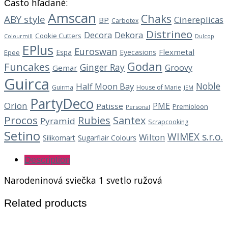
Často hľadané:
Amscan
Chaks
ABY style
Cinereplicas
BP
Carbotex
Distrineo
Decora
Dekora
Cookie Cutters
Dulcop
Colourmill
EPlus
Euroswan
Flexmetal
Espa
Eyecasions
Epee
Godan
Funcakes
Ginger Ray
Groovy
Gemar
Guirca
Noble
Half Moon Bay
Guirma
House of Marie
JEM
PartyDeco
Orion
PME
Patisse
Premioloon
Personal
Procos
Rubies
Santex
Pyramid
Scrapcooking
Setino
WIMEX s.r.o.
Wilton
Silikomart
Sugarflair Colours
Description
Narodeninová sviečka 1 svetlo ružová
Related products