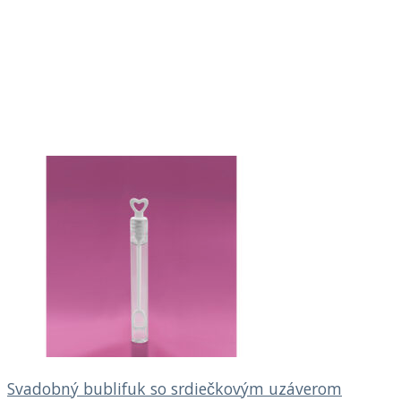
Svadobný bublifuk so srdiečkovým uzáverom