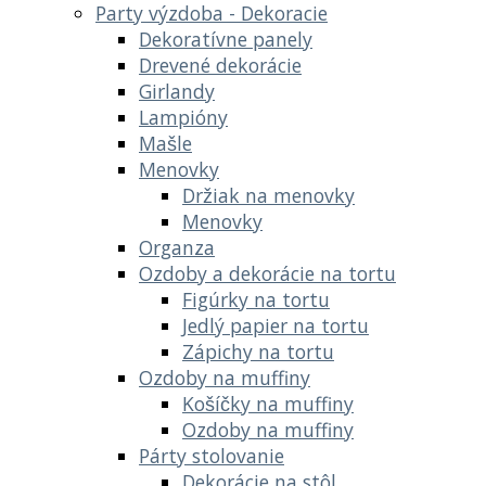
Party výzdoba - Dekoracie
Dekoratívne panely
Drevené dekorácie
Girlandy
Lampióny
Mašle
Menovky
Držiak na menovky
Menovky
Organza
Ozdoby a dekorácie na tortu
Figúrky na tortu
Jedlý papier na tortu
Zápichy na tortu
Ozdoby na muffiny
Košíčky na muffiny
Ozdoby na muffiny
Párty stolovanie
Dekorácie na stôl