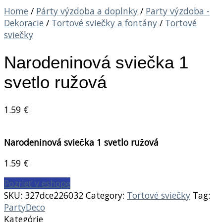
Home
/
Párty výzdoba a doplnky
/
Party výzdoba -
Dekoracie
/
Tortové sviečky a fontány
/
Tortové
sviečky
Narodeninová sviečka 1
svetlo ružová
1.59
€
Narodeninová sviečka 1 svetlo ružová
1.59
€
Pozrieť v eshope
SKU:
327dce226032
Category:
Tortové sviečky
Tag:
PartyDeco
Kategórie