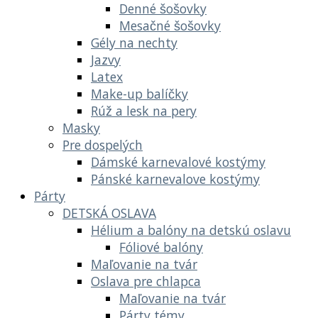
Denné šošovky
Mesačné šošovky
Gély na nechty
Jazvy
Latex
Make-up balíčky
Rúž a lesk na pery
Masky
Pre dospelých
Dámské karnevalové kostýmy
Pánské karnevalove kostýmy
Párty
DETSKÁ OSLAVA
Hélium a balóny na detskú oslavu
Fóliové balóny
Maľovanie na tvár
Oslava pre chlapca
Maľovanie na tvár
Párty témy