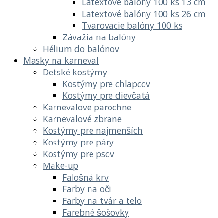
Latextové balóny 100 ks 13 cm
Latextové balóny 100 ks 26 cm
Tvarovacie balóny 100 ks
Závažia na balóny
Hélium do balónov
Masky na karneval
Detské kostýmy
Kostýmy pre chlapcov
Kostýmy pre dievčatá
Karnevalove parochne
Karnevalové zbrane
Kostýmy pre najmenších
Kostýmy pre páry
Kostýmy pre psov
Make-up
Falošná krv
Farby na oči
Farby na tvár a telo
Farebné šošovky