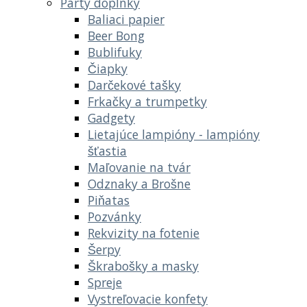
Párty doplnky
Baliaci papier
Beer Bong
Bublifuky
Čiapky
Darčekové tašky
Frkačky a trumpetky
Gadgety
Lietajúce lampióny - lampióny
šťastia
Maľovanie na tvár
Odznaky a Brošne
Piňatas
Pozvánky
Rekvizity na fotenie
Šerpy
Škrabošky a masky
Spreje
Vystreľovacie konfety