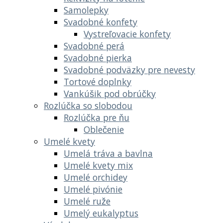
Samolepky
Svadobné konfety
Vystreľovacie konfety
Svadobné perá
Svadobné pierka
Svadobné podväzky pre nevesty
Tortové doplnky
Vankúšik pod obrúčky
Rozlúčka so slobodou
Rozlúčka pre ňu
Oblečenie
Umelé kvety
Umelá tráva a bavlna
Umelé kvety mix
Umelé orchidey
Umelé pivónie
Umelé ruže
Umelý eukalyptus