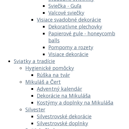
Sviečka - Guľa
Valcové sviečky
Visiace svadobné dekorácie
Dekoratívne plechovky
Papierové gule - honeycomb
balls
Pompomy a rozety
Visiace dekorácie
Sviatky a tradície
Hygienické pomôcky
Rúška na tvár
Mikuláš a Čert
Adventný kalendár
Dekorácie na Mikuláša
Kostýmy a doplnky na Mikuláša
Silvester
Silvestrovské dekorácie
Silvestrovské doplnky