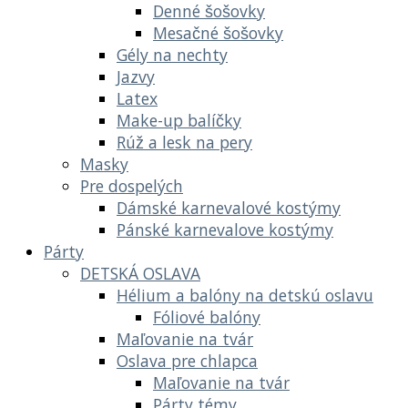
Denné šošovky
Mesačné šošovky
Gély na nechty
Jazvy
Latex
Make-up balíčky
Rúž a lesk na pery
Masky
Pre dospelých
Dámské karnevalové kostýmy
Pánské karnevalove kostýmy
Párty
DETSKÁ OSLAVA
Hélium a balóny na detskú oslavu
Fóliové balóny
Maľovanie na tvár
Oslava pre chlapca
Maľovanie na tvár
Párty témy