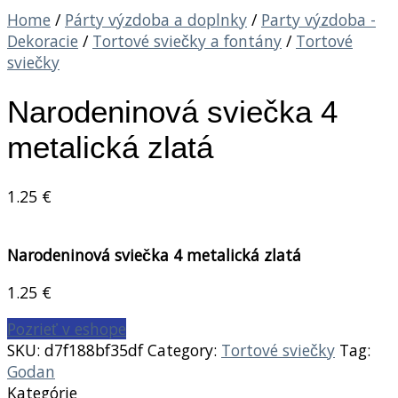
Home
/
Párty výzdoba a doplnky
/
Party výzdoba -
Dekoracie
/
Tortové sviečky a fontány
/
Tortové
sviečky
Narodeninová sviečka 4
metalická zlatá
1.25
€
Narodeninová sviečka 4 metalická zlatá
1.25
€
Pozrieť v eshope
SKU:
d7f188bf35df
Category:
Tortové sviečky
Tag:
Godan
Kategórie