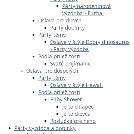
Párty narodeninová
výzdoba - Futbal
Oslava pre dievča
Párty doplnky
Párty témy
Oslava v štýle Dobrý dinosaurus
- Párty výzdoba
Podľa príležitostí
Sväté prijímanie
Oslava pre dospelých
Party témy
Oslava v štýle Hawaii
Podľa príležitostí
Baby Shower
Je to chlapec
Je to dievča
Rozlúčka pre neho
Párty výzdoba a doplnky