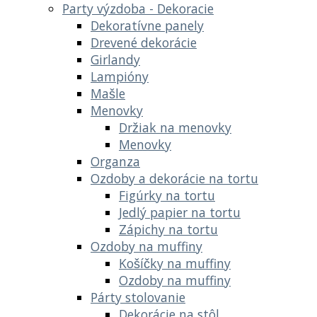
Party výzdoba - Dekoracie
Dekoratívne panely
Drevené dekorácie
Girlandy
Lampióny
Mašle
Menovky
Držiak na menovky
Menovky
Organza
Ozdoby a dekorácie na tortu
Figúrky na tortu
Jedlý papier na tortu
Zápichy na tortu
Ozdoby na muffiny
Košíčky na muffiny
Ozdoby na muffiny
Párty stolovanie
Dekorácie na stôl