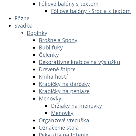
Fóliové balóny s textom
Fóliové balóny - Srdcia s textom
Rôzne
Svadba
Doplnky
Brošne a Spony
Bublifuky
Čelenky
Dekoratívne krabice na výslužku
Drevené štipce
Kniha hostí
Krabičky na darčeky
Krabičky na peniaze
Menovky
Držiaky na menovky
Menovky
Organzové vrecúška
Označenie stola
Rekvizity na fotenie