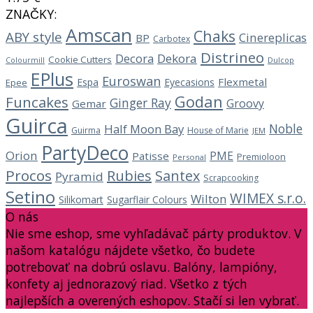
ZNAČKY:
Amscan
Chaks
ABY style
Cinereplicas
BP
Carbotex
Distrineo
Decora
Dekora
Cookie Cutters
Dulcop
Colourmill
EPlus
Euroswan
Flexmetal
Espa
Eyecasions
Epee
Godan
Funcakes
Ginger Ray
Groovy
Gemar
Guirca
Noble
Half Moon Bay
Guirma
House of Marie
JEM
PartyDeco
Orion
PME
Patisse
Premioloon
Personal
Procos
Rubies
Santex
Pyramid
Scrapcooking
Setino
WIMEX s.r.o.
Wilton
Silikomart
Sugarflair Colours
O nás
Nie sme eshop, sme vyhľadávač párty produktov. V
našom katalógu nájdete všetko, čo budete
potrebovať na dobrú oslavu. Balóny, lampióny,
konfety aj jednorazový riad. Všetko z tých
najlepších a overených eshopov. Stačí si len vybrať.