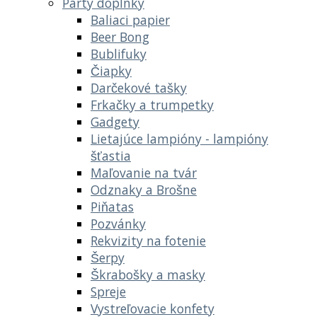
Párty doplnky
Baliaci papier
Beer Bong
Bublifuky
Čiapky
Darčekové tašky
Frkačky a trumpetky
Gadgety
Lietajúce lampióny - lampióny
šťastia
Maľovanie na tvár
Odznaky a Brošne
Piňatas
Pozvánky
Rekvizity na fotenie
Šerpy
Škrabošky a masky
Spreje
Vystreľovacie konfety