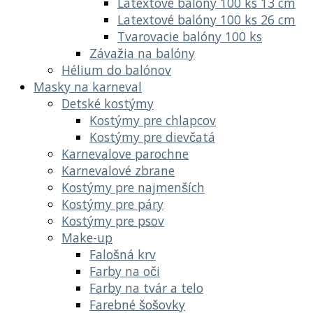
Latextové balóny 100 ks 13 cm
Latextové balóny 100 ks 26 cm
Tvarovacie balóny 100 ks
Závažia na balóny
Hélium do balónov
Masky na karneval
Detské kostýmy
Kostýmy pre chlapcov
Kostýmy pre dievčatá
Karnevalove parochne
Karnevalové zbrane
Kostýmy pre najmenších
Kostýmy pre páry
Kostýmy pre psov
Make-up
Falošná krv
Farby na oči
Farby na tvár a telo
Farebné šošovky