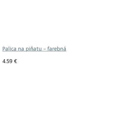
Palica na piňatu – farebná
4.59
€