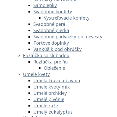
Samolepky
Svadobné konfety
Vystreľovacie konfety
Svadobné perá
Svadobné pierka
Svadobné podväzky pre nevesty
Tortové doplnky
Vankúšik pod obrúčky
Rozlúčka so slobodou
Rozlúčka pre ňu
Oblečenie
Umelé kvety
Umelá tráva a bavlna
Umelé kvety mix
Umelé orchidey
Umelé pivónie
Umelé ruže
Umelý eukalyptus