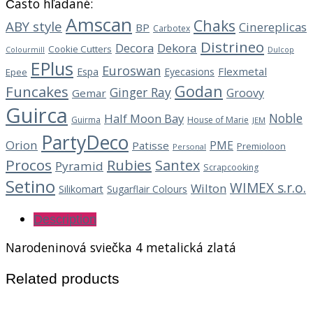
Často hľadané:
Amscan
Chaks
ABY style
Cinereplicas
BP
Carbotex
Distrineo
Decora
Dekora
Cookie Cutters
Dulcop
Colourmill
EPlus
Euroswan
Flexmetal
Espa
Eyecasions
Epee
Godan
Funcakes
Ginger Ray
Groovy
Gemar
Guirca
Noble
Half Moon Bay
Guirma
House of Marie
JEM
PartyDeco
Orion
PME
Patisse
Premioloon
Personal
Procos
Rubies
Santex
Pyramid
Scrapcooking
Setino
WIMEX s.r.o.
Wilton
Silikomart
Sugarflair Colours
Description
Narodeninová sviečka 4 metalická zlatá
Related products