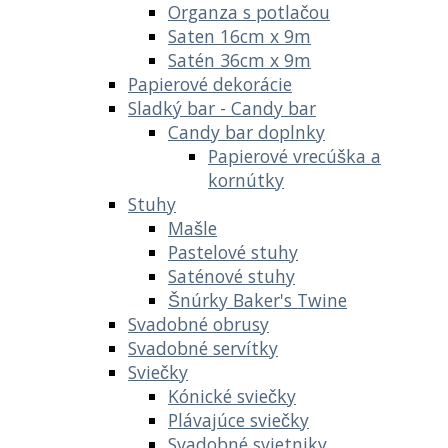
Organza s potlačou
Saten 16cm x 9m
Satén 36cm x 9m
Papierové dekorácie
Sladký bar - Candy bar
Candy bar doplnky
Papierové vrecúška a
kornútky
Stuhy
Mašle
Pastelové stuhy
Saténové stuhy
Šnúrky Baker's Twine
Svadobné obrusy
Svadobné servítky
Sviečky
Kónické sviečky
Plávajúce sviečky
Svadobné svietniky