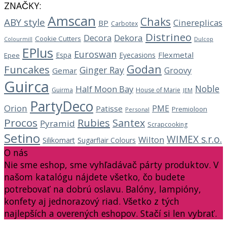
ZNAČKY:
Amscan
Chaks
ABY style
Cinereplicas
BP
Carbotex
Distrineo
Decora
Dekora
Cookie Cutters
Dulcop
Colourmill
EPlus
Euroswan
Flexmetal
Espa
Eyecasions
Epee
Godan
Funcakes
Ginger Ray
Groovy
Gemar
Guirca
Noble
Half Moon Bay
Guirma
House of Marie
JEM
PartyDeco
Orion
PME
Patisse
Premioloon
Personal
Procos
Rubies
Santex
Pyramid
Scrapcooking
Setino
WIMEX s.r.o.
Wilton
Silikomart
Sugarflair Colours
O nás
Nie sme eshop, sme vyhľadávač párty produktov. V
našom katalógu nájdete všetko, čo budete
potrebovať na dobrú oslavu. Balóny, lampióny,
konfety aj jednorazový riad. Všetko z tých
najlepších a overených eshopov. Stačí si len vybrať.