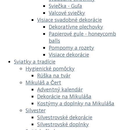
Sviečka - Guľa
Valcové sviečky
Visiace svadobné dekorácie
Dekoratívne plechovky
Papierové gule - honeycomb
balls
Pompomy a rozety
Visiace dekorácie
Sviatky a tradície
Hygienické pomôcky
Rúška na tvár
Mikuláš a Čert
Adventný kalendár
Dekorácie na Mikuláša
Kostýmy a doplnky na Mikuláša
Silvester
Silvestrovské dekorácie
Silvestrovské doplnky