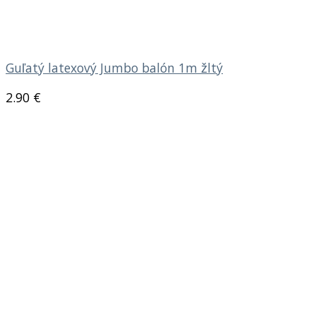
Guľatý latexový Jumbo balón 1m žltý
2.90
€