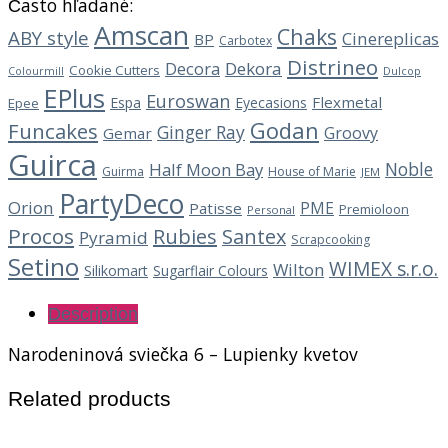
Často hľadané:
Amscan
Chaks
ABY style
Cinereplicas
BP
Carbotex
Distrineo
Decora
Dekora
Cookie Cutters
Dulcop
Colourmill
EPlus
Euroswan
Flexmetal
Espa
Eyecasions
Epee
Godan
Funcakes
Ginger Ray
Groovy
Gemar
Guirca
Noble
Half Moon Bay
Guirma
House of Marie
JEM
PartyDeco
Orion
PME
Patisse
Premioloon
Personal
Procos
Rubies
Santex
Pyramid
Scrapcooking
Setino
WIMEX s.r.o.
Wilton
Silikomart
Sugarflair Colours
Description
Narodeninová sviečka 6 – Lupienky kvetov
Related products