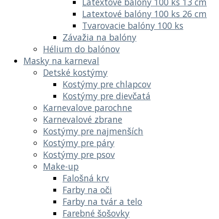
Latextové balóny 100 ks 13 cm
Latextové balóny 100 ks 26 cm
Tvarovacie balóny 100 ks
Závažia na balóny
Hélium do balónov
Masky na karneval
Detské kostýmy
Kostýmy pre chlapcov
Kostýmy pre dievčatá
Karnevalove parochne
Karnevalové zbrane
Kostýmy pre najmenších
Kostýmy pre páry
Kostýmy pre psov
Make-up
Falošná krv
Farby na oči
Farby na tvár a telo
Farebné šošovky