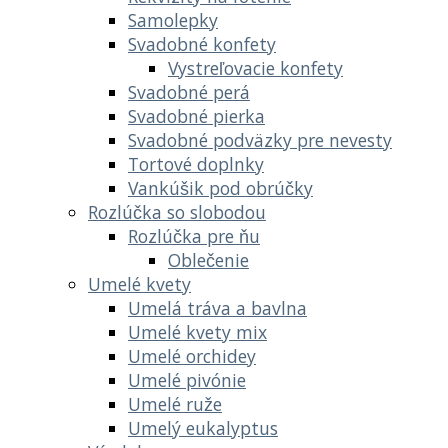
Samolepky
Svadobné konfety
Vystreľovacie konfety
Svadobné perá
Svadobné pierka
Svadobné podväzky pre nevesty
Tortové doplnky
Vankúšik pod obrúčky
Rozlúčka so slobodou
Rozlúčka pre ňu
Oblečenie
Umelé kvety
Umelá tráva a bavlna
Umelé kvety mix
Umelé orchidey
Umelé pivónie
Umelé ruže
Umelý eukalyptus