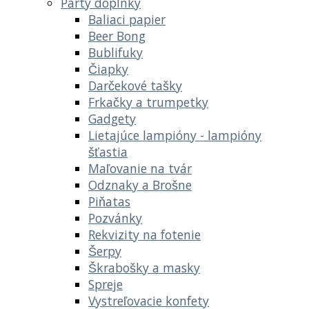
Párty doplnky
Baliaci papier
Beer Bong
Bublifuky
Čiapky
Darčekové tašky
Frkačky a trumpetky
Gadgety
Lietajúce lampióny - lampióny
šťastia
Maľovanie na tvár
Odznaky a Brošne
Piňatas
Pozvánky
Rekvizity na fotenie
Šerpy
Škrabošky a masky
Spreje
Vystreľovacie konfety