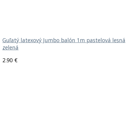
Guľatý latexový Jumbo balón 1m pastelová lesná
zelená
2.90
€