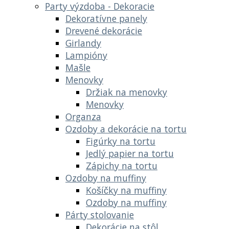
Party výzdoba - Dekoracie
Dekoratívne panely
Drevené dekorácie
Girlandy
Lampióny
Mašle
Menovky
Držiak na menovky
Menovky
Organza
Ozdoby a dekorácie na tortu
Figúrky na tortu
Jedlý papier na tortu
Zápichy na tortu
Ozdoby na muffiny
Košíčky na muffiny
Ozdoby na muffiny
Párty stolovanie
Dekorácie na stôl