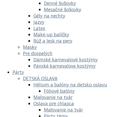
Denné šošovky
Mesačné šošovky
Gély na nechty
Jazvy
Latex
Make-up balíčky
Rúž a lesk na pery
Masky
Pre dospelých
Dámské karnevalové kostýmy
Pánské karnevalove kostýmy
Párty
DETSKÁ OSLAVA
Hélium a balóny na detskú oslavu
Fóliové balóny
Maľovanie na tvár
Oslava pre chlapca
Maľovanie na tvár
Párty témy