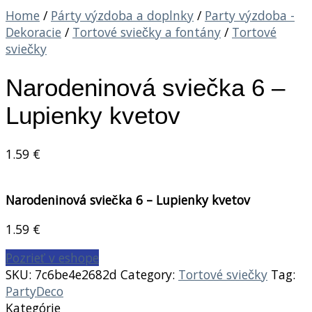
Home
/
Párty výzdoba a doplnky
/
Party výzdoba -
Dekoracie
/
Tortové sviečky a fontány
/
Tortové
sviečky
Narodeninová sviečka 6 –
Lupienky kvetov
1.59
€
Narodeninová sviečka 6 – Lupienky kvetov
1.59
€
Pozrieť v eshope
SKU:
7c6be4e2682d
Category:
Tortové sviečky
Tag:
PartyDeco
Kategórie