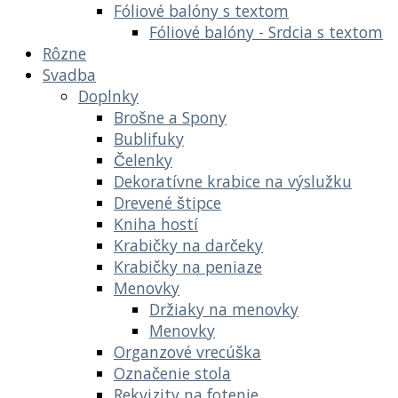
Fóliové balóny s textom
Fóliové balóny - Srdcia s textom
Rôzne
Svadba
Doplnky
Brošne a Spony
Bublifuky
Čelenky
Dekoratívne krabice na výslužku
Drevené štipce
Kniha hostí
Krabičky na darčeky
Krabičky na peniaze
Menovky
Držiaky na menovky
Menovky
Organzové vrecúška
Označenie stola
Rekvizity na fotenie