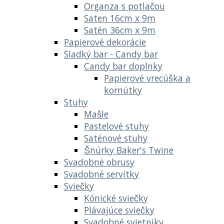
Organza s potlačou
Saten 16cm x 9m
Satén 36cm x 9m
Papierové dekorácie
Sladký bar - Candy bar
Candy bar doplnky
Papierové vrecúška a
kornútky
Stuhy
Mašle
Pastelové stuhy
Saténové stuhy
Šnúrky Baker's Twine
Svadobné obrusy
Svadobné servítky
Sviečky
Kónické sviečky
Plávajúce sviečky
Svadobné svietniky