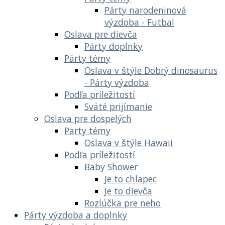
Párty narodeninová
výzdoba - Futbal
Oslava pre dievča
Párty doplnky
Párty témy
Oslava v štýle Dobrý dinosaurus
- Párty výzdoba
Podľa príležitostí
Sväté prijímanie
Oslava pre dospelých
Party témy
Oslava v štýle Hawaii
Podľa príležitostí
Baby Shower
Je to chlapec
Je to dievča
Rozlúčka pre neho
Párty výzdoba a doplnky