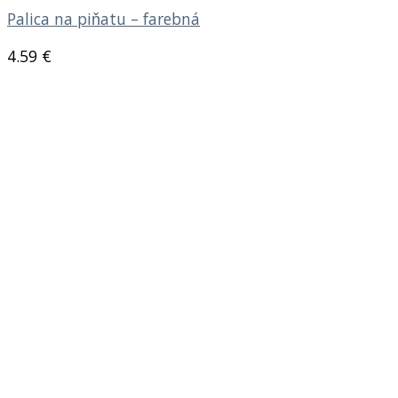
Palica na piňatu – farebná
4.59
€