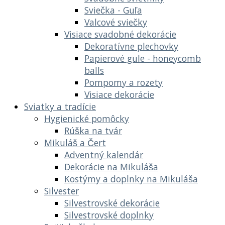
Sviečka - Guľa
Valcové sviečky
Visiace svadobné dekorácie
Dekoratívne plechovky
Papierové gule - honeycomb
balls
Pompomy a rozety
Visiace dekorácie
Sviatky a tradície
Hygienické pomôcky
Rúška na tvár
Mikuláš a Čert
Adventný kalendár
Dekorácie na Mikuláša
Kostýmy a doplnky na Mikuláša
Silvester
Silvestrovské dekorácie
Silvestrovské doplnky