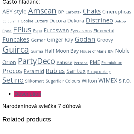
Často hľadané:
Amscan
Chaks
ABY style
Cinereplicas
BP
Carbotex
Distrineo
Decora
Dekora
Cookie Cutters
Dulcop
Colourmill
EPlus
Euroswan
Flexmetal
Espa
Eyecasions
Epee
Godan
Funcakes
Ginger Ray
Groovy
Gemar
Guirca
Noble
Half Moon Bay
Guirma
House of Marie
JEM
PartyDeco
Orion
PME
Patisse
Premioloon
Personal
Procos
Rubies
Santex
Pyramid
Scrapcooking
Setino
WIMEX s.r.o.
Wilton
Silikomart
Sugarflair Colours
Description
Narodeninová sviečka 7 dúhová
Related products