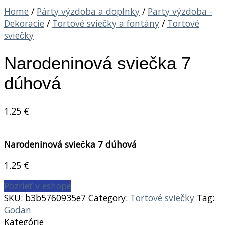
Home
/
Párty výzdoba a doplnky
/
Party výzdoba -
Dekoracie
/
Tortové sviečky a fontány
/
Tortové
sviečky
Narodeninová sviečka 7
dúhová
1.25
€
Narodeninová sviečka 7 dúhová
1.25
€
Pozrieť v eshope
SKU:
b3b5760935e7
Category:
Tortové sviečky
Tag:
Godan
Kategórie