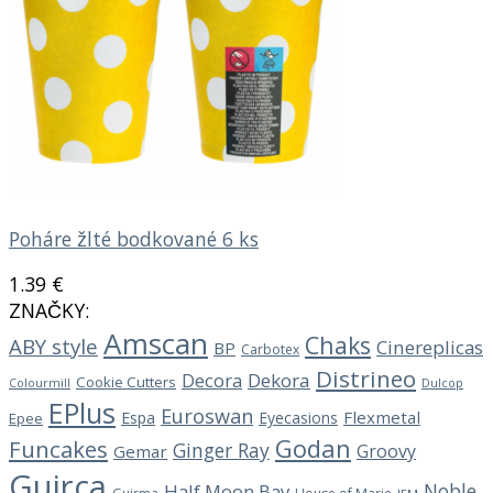
Poháre žlté bodkované 6 ks
1.39
€
ZNAČKY:
Amscan
Chaks
ABY style
Cinereplicas
BP
Carbotex
Distrineo
Decora
Dekora
Cookie Cutters
Dulcop
Colourmill
EPlus
Euroswan
Flexmetal
Espa
Eyecasions
Epee
Godan
Funcakes
Ginger Ray
Groovy
Gemar
Guirca
Noble
Half Moon Bay