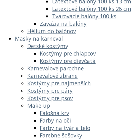
Latextové balóny 100 ks 13 cm
Latextové balóny 100 ks 26 cm
Tvarovacie balóny 100 ks
Závažia na balóny
Hélium do balónov
Masky na karneval
Detské kostýmy
Kostýmy pre chlapcov
Kostýmy pre dievčatá
Karnevalove parochne
Karnevalové zbrane
Kostýmy pre najmenších
Kostýmy pre páry
Kostýmy pre psov
Make-up
Falošná krv
Farby na oči
Farby na tvár a telo
Farebné šošovky