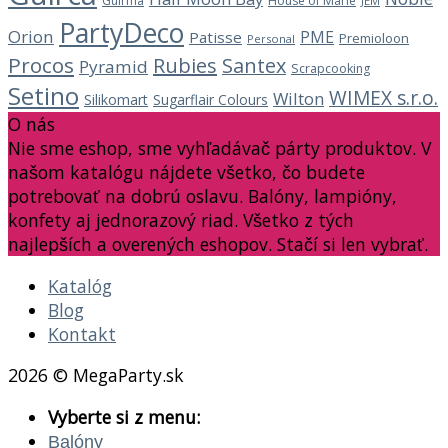
Guirma
House of Marie
JEM
PartyDeco
Orion
PME
Patisse
Premioloon
Personal
Procos
Rubies
Santex
Pyramid
Scrapcooking
Setino
WIMEX s.r.o.
Wilton
Silikomart
Sugarflair Colours
O nás
Nie sme eshop, sme vyhľadávač párty produktov. V
našom katalógu nájdete všetko, čo budete
potrebovať na dobrú oslavu. Balóny, lampióny,
konfety aj jednorazový riad. Všetko z tých
najlepších a overených eshopov. Stačí si len vybrať.
Katalóg
Blog
Kontakt
2026 © MegaParty.sk
Vyberte si z menu:
Balóny