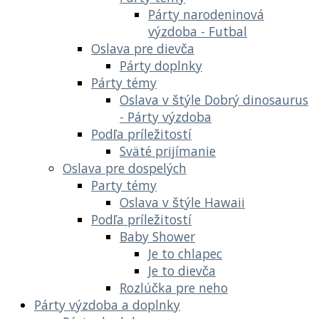
Párty narodeninová
výzdoba - Futbal
Oslava pre dievča
Párty doplnky
Párty témy
Oslava v štýle Dobrý dinosaurus
- Párty výzdoba
Podľa príležitostí
Sväté prijímanie
Oslava pre dospelých
Party témy
Oslava v štýle Hawaii
Podľa príležitostí
Baby Shower
Je to chlapec
Je to dievča
Rozlúčka pre neho
Párty výzdoba a doplnky