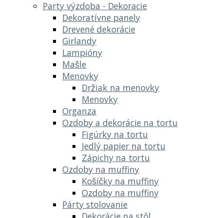
Party výzdoba - Dekoracie
Dekoratívne panely
Drevené dekorácie
Girlandy
Lampióny
Mašle
Menovky
Držiak na menovky
Menovky
Organza
Ozdoby a dekorácie na tortu
Figúrky na tortu
Jedlý papier na tortu
Zápichy na tortu
Ozdoby na muffiny
Košíčky na muffiny
Ozdoby na muffiny
Párty stolovanie
Dekorácie na stôl