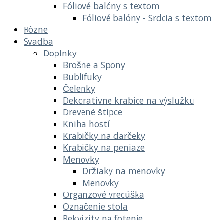
Fóliové balóny s textom
Fóliové balóny - Srdcia s textom
Rôzne
Svadba
Doplnky
Brošne a Spony
Bublifuky
Čelenky
Dekoratívne krabice na výslužku
Drevené štipce
Kniha hostí
Krabičky na darčeky
Krabičky na peniaze
Menovky
Držiaky na menovky
Menovky
Organzové vrecúška
Označenie stola
Rekvizity na fotenie