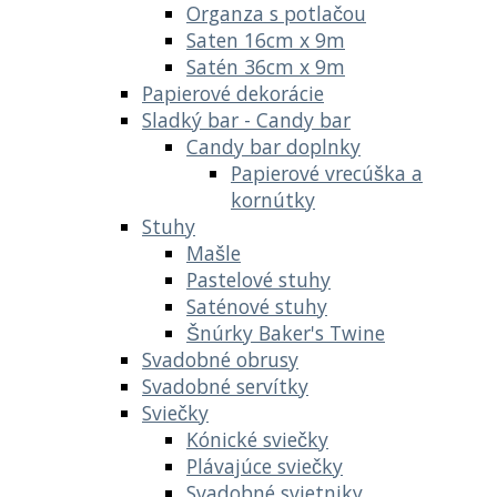
Organza s potlačou
Saten 16cm x 9m
Satén 36cm x 9m
Papierové dekorácie
Sladký bar - Candy bar
Candy bar doplnky
Papierové vrecúška a
kornútky
Stuhy
Mašle
Pastelové stuhy
Saténové stuhy
Šnúrky Baker's Twine
Svadobné obrusy
Svadobné servítky
Sviečky
Kónické sviečky
Plávajúce sviečky
Svadobné svietniky