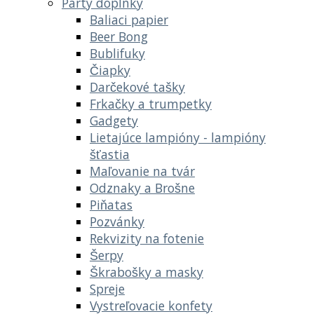
Párty doplnky
Baliaci papier
Beer Bong
Bublifuky
Čiapky
Darčekové tašky
Frkačky a trumpetky
Gadgety
Lietajúce lampióny - lampióny
šťastia
Maľovanie na tvár
Odznaky a Brošne
Piňatas
Pozvánky
Rekvizity na fotenie
Šerpy
Škrabošky a masky
Spreje
Vystreľovacie konfety