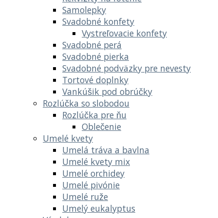
Samolepky
Svadobné konfety
Vystreľovacie konfety
Svadobné perá
Svadobné pierka
Svadobné podväzky pre nevesty
Tortové doplnky
Vankúšik pod obrúčky
Rozlúčka so slobodou
Rozlúčka pre ňu
Oblečenie
Umelé kvety
Umelá tráva a bavlna
Umelé kvety mix
Umelé orchidey
Umelé pivónie
Umelé ruže
Umelý eukalyptus