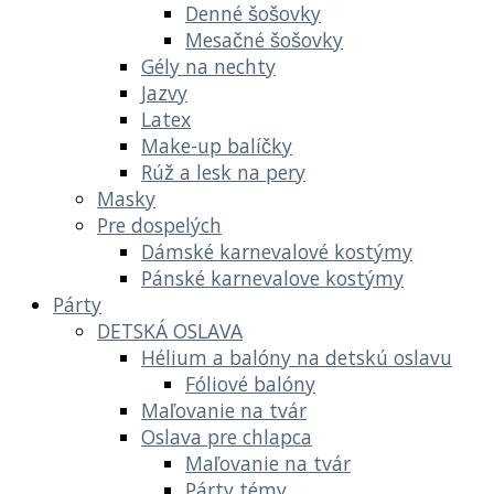
Denné šošovky
Mesačné šošovky
Gély na nechty
Jazvy
Latex
Make-up balíčky
Rúž a lesk na pery
Masky
Pre dospelých
Dámské karnevalové kostýmy
Pánské karnevalove kostýmy
Párty
DETSKÁ OSLAVA
Hélium a balóny na detskú oslavu
Fóliové balóny
Maľovanie na tvár
Oslava pre chlapca
Maľovanie na tvár
Párty témy