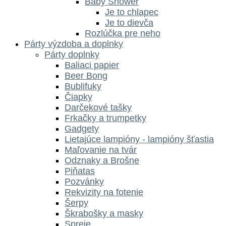
Baby Shower
Je to chlapec
Je to dievča
Rozlúčka pre neho
Párty výzdoba a doplnky
Párty doplnky
Baliaci papier
Beer Bong
Bublifuky
Čiapky
Darčekové tašky
Frkačky a trumpetky
Gadgety
Lietajúce lampióny - lampióny šťastia
Maľovanie na tvár
Odznaky a Brošne
Piňatas
Pozvánky
Rekvizity na fotenie
Šerpy
Škrabošky a masky
Spreje