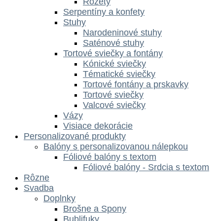
Rozety
Serpentíny a konfety
Stuhy
Narodeninové stuhy
Saténové stuhy
Tortové sviečky a fontány
Kónické sviečky
Tématické sviečky
Tortové fontány a prskavky
Tortové sviečky
Valcové sviečky
Vázy
Visiace dekorácie
Personalizované produkty
Balóny s personalizovanou nálepkou
Fóliové balóny s textom
Fóliové balóny - Srdcia s textom
Rôzne
Svadba
Doplnky
Brošne a Spony
Bublifuky