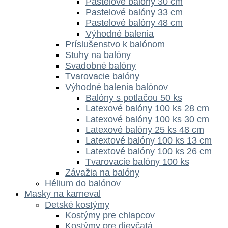
Pastelové balóny 30 cm
Pastelové balóny 33 cm
Pastelové balóny 48 cm
Výhodné balenia
Príslušenstvo k balónom
Stuhy na balóny
Svadobné balóny
Tvarovacie balóny
Výhodné balenia balónov
Balóny s potlačou 50 ks
Latexové balóny 100 ks 28 cm
Latexové balóny 100 ks 30 cm
Latexové balóny 25 ks 48 cm
Latextové balóny 100 ks 13 cm
Latextové balóny 100 ks 26 cm
Tvarovacie balóny 100 ks
Závažia na balóny
Hélium do balónov
Masky na karneval
Detské kostýmy
Kostýmy pre chlapcov
Kostýmy pre dievčatá