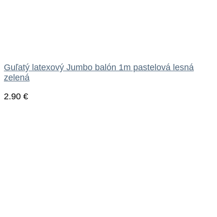
Guľatý latexový Jumbo balón 1m pastelová lesná
zelená
2.90
€