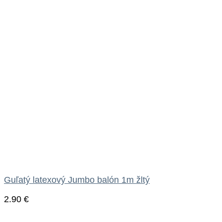
Guľatý latexový Jumbo balón 1m žltý
2.90
€