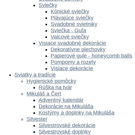
Sviečky
Kónické sviečky
Plávajúce sviečky
Svadobné svietniky
Sviečka - Guľa
Valcové sviečky
Visiace svadobné dekorácie
Dekoratívne plechovky
Papierové gule - honeycomb balls
Pompomy a rozety
Visiace dekorácie
Sviatky a tradície
Hygienické pomôcky
Rúška na tvár
Mikuláš a Čert
Adventný kalendár
Dekorácie na Mikuláša
Kostýmy a doplnky na Mikuláša
Silvester
Silvestrovské dekorácie
Silvestrovské doplnky