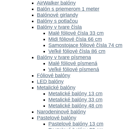
AirWalker balóny
Balón s priemerom 1 meter
Balónové girlandy
Balóny s potlačou
Balóny v tvare čísla
Malé fóliové čísla 33 cm
Midi fóliové čísla 66 cm
Samostojace fóliové čísla 74 cm
Veľké fóliové čísla 86 cm
Balóny v tvare písmena
Malé fóliové písmená
Veľké fóliové písmená
Fóliové balóny
LED balóny
Metalické balóny
Metalické balóny 13 cm
Metalické balóny 33 cm
Metalické balóny 48 cm
Narodeninové balóny
Pastelové balóny
Pastelové balóny 13 cm