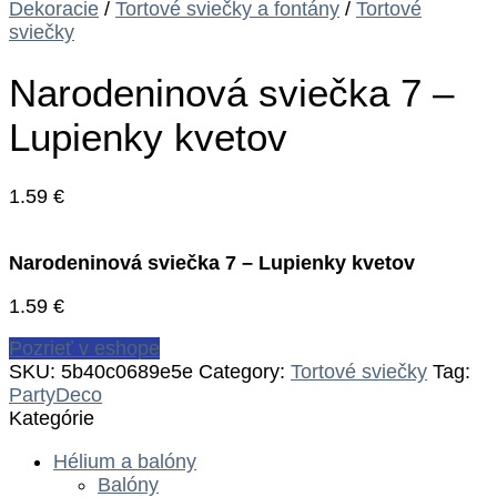
Dekoracie
/
Tortové sviečky a fontány
/
Tortové
sviečky
Narodeninová sviečka 7 –
Lupienky kvetov
1.59
€
Narodeninová sviečka 7 – Lupienky kvetov
1.59
€
Pozrieť v eshope
SKU:
5b40c0689e5e
Category:
Tortové sviečky
Tag:
PartyDeco
Kategórie
Hélium a balóny
Balóny