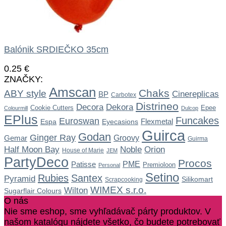
Balónik SRDIEČKO 35cm
0.25
€
ZNAČKY:
Amscan
Chaks
ABY style
Cinereplicas
BP
Carbotex
Distrineo
Dekora
Decora
Cookie Cutters
Epee
Colourmill
Dulcop
EPlus
Funcakes
Euroswan
Flexmetal
Espa
Eyecasions
Guirca
Godan
Ginger Ray
Gemar
Groovy
Guirma
Noble
Half Moon Bay
Orion
House of Marie
JEM
PartyDeco
Procos
Patisse
PME
Premioloon
Personal
Setino
Rubies
Santex
Pyramid
Silikomart
Scrapcooking
WIMEX s.r.o.
Wilton
Sugarflair Colours
O nás
Nie sme eshop, sme vyhľadávač párty produktov. V
našom katalógu nájdete všetko, čo budete potrebovať