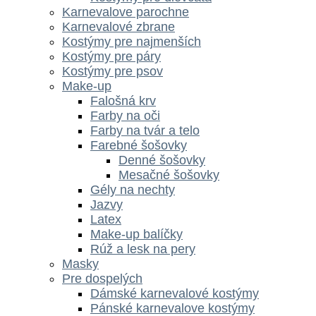
Karnevalove parochne
Karnevalové zbrane
Kostýmy pre najmenších
Kostýmy pre páry
Kostýmy pre psov
Make-up
Falošná krv
Farby na oči
Farby na tvár a telo
Farebné šošovky
Denné šošovky
Mesačné šošovky
Gély na nechty
Jazvy
Latex
Make-up balíčky
Rúž a lesk na pery
Masky
Pre dospelých
Dámské karnevalové kostýmy
Pánské karnevalove kostýmy