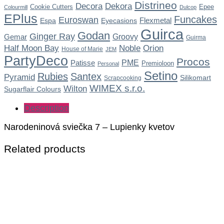
Distrineo
Dekora
Decora
Cookie Cutters
Epee
Colourmill
Dulcop
EPlus
Funcakes
Euroswan
Flexmetal
Espa
Eyecasions
Guirca
Godan
Ginger Ray
Gemar
Groovy
Guirma
Noble
Half Moon Bay
Orion
House of Marie
JEM
PartyDeco
Procos
Patisse
PME
Premioloon
Personal
Setino
Rubies
Santex
Pyramid
Silikomart
Scrapcooking
WIMEX s.r.o.
Wilton
Sugarflair Colours
Description
Narodeninová sviečka 7 – Lupienky kvetov
Related products