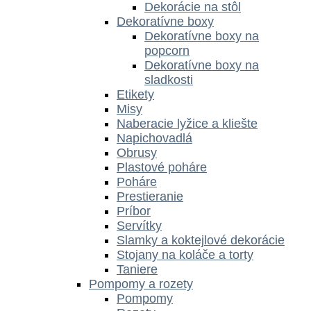
Dekorácie na stôl
Dekoratívne boxy
Dekoratívne boxy na
popcorn
Dekoratívne boxy na
sladkosti
Etikety
Misy
Naberacie lyžice a kliešte
Napichovadlá
Obrusy
Plastové poháre
Poháre
Prestieranie
Príbor
Servítky
Slamky a koktejlové dekorácie
Stojany na koláče a torty
Taniere
Pompomy a rozety
Pompomy