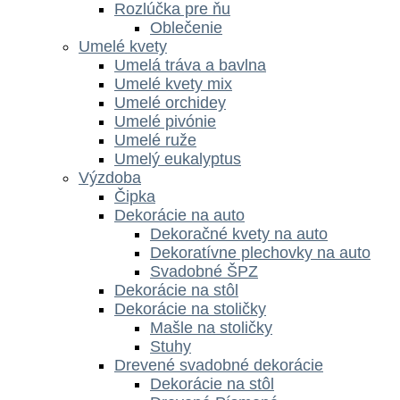
Rozlúčka pre ňu
Oblečenie
Umelé kvety
Umelá tráva a bavlna
Umelé kvety mix
Umelé orchidey
Umelé pivónie
Umelé ruže
Umelý eukalyptus
Výzdoba
Čipka
Dekorácie na auto
Dekoračné kvety na auto
Dekoratívne plechovky na auto
Svadobné ŠPZ
Dekorácie na stôl
Dekorácie na stoličky
Mašle na stoličky
Stuhy
Drevené svadobné dekorácie
Dekorácie na stôl