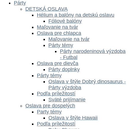
Párty
DETSKÁ OSLAVA
Hélium a balóny na detskú oslavu
Fóliové balóny
Maľovanie na tvár
Oslava pre chlapca
Maľovanie na tvár
Párty témy
Párty narodeninová výzdoba
- Futbal
Oslava pre dievča
Párty doplnky
Párty témy
Oslava v štýle Dobrý dinosaurus -
Párty výzdoba
Podľa príležitostí
Sväté prijímanie
Oslava pre dospelých
Party témy
Oslava v štýle Hawaii
Podľa príležitostí