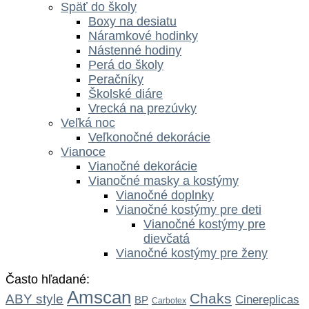
Späť do školy
Boxy na desiatu
Náramkové hodinky
Nástenné hodiny
Perá do školy
Peračníky
Školské diáre
Vrecká na prezúvky
Veľká noc
Veľkonočné dekorácie
Vianoce
Vianočné dekorácie
Vianočné masky a kostýmy
Vianočné doplnky
Vianočné kostýmy pre deti
Vianočné kostýmy pre
dievčatá
Vianočné kostýmy pre ženy
Často hľadané:
Amscan
Chaks
ABY style
Cinereplicas
BP
Carbotex