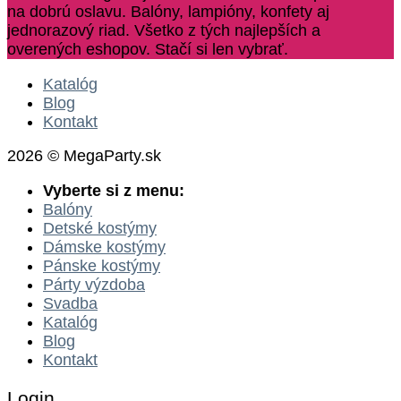
na dobrú oslavu. Balóny, lampióny, konfety aj
jednorazový riad. Všetko z tých najlepších a
overených eshopov. Stačí si len vybrať.
Katalóg
Blog
Kontakt
2026 © MegaParty.sk
Vyberte si z menu:
Balóny
Detské kostýmy
Dámske kostýmy
Pánske kostýmy
Párty výzdoba
Svadba
Katalóg
Blog
Kontakt
Login