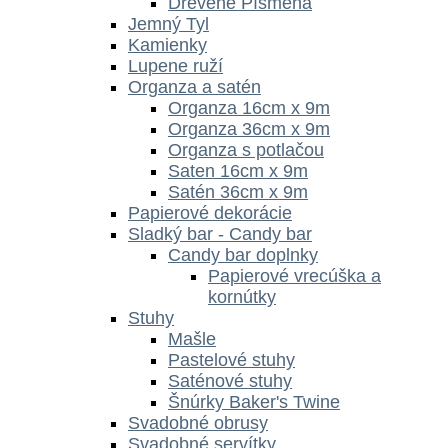
Drevené Písmená
Jemný Tyl
Kamienky
Lupene ruží
Organza a satén
Organza 16cm x 9m
Organza 36cm x 9m
Organza s potlačou
Saten 16cm x 9m
Satén 36cm x 9m
Papierové dekorácie
Sladký bar - Candy bar
Candy bar doplnky
Papierové vrecúška a
kornútky
Stuhy
Mašle
Pastelové stuhy
Saténové stuhy
Šnúrky Baker's Twine
Svadobné obrusy
Svadobné servítky