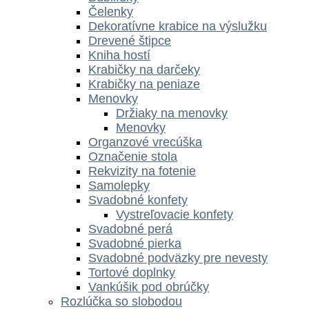
Čelenky
Dekoratívne krabice na výslužku
Drevené štipce
Kniha hostí
Krabičky na darčeky
Krabičky na peniaze
Menovky
Držiaky na menovky
Menovky
Organzové vrecúška
Označenie stola
Rekvizity na fotenie
Samolepky
Svadobné konfety
Vystreľovacie konfety
Svadobné perá
Svadobné pierka
Svadobné podväzky pre nevesty
Tortové doplnky
Vankúšik pod obrúčky
Rozlúčka so slobodou