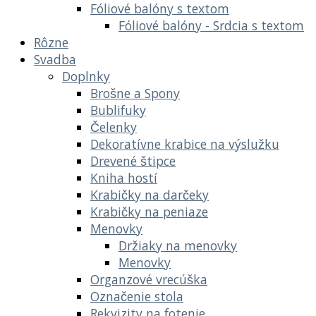
Fóliové balóny s textom
Fóliové balóny - Srdcia s textom
Rôzne
Svadba
Doplnky
Brošne a Spony
Bublifuky
Čelenky
Dekoratívne krabice na výslužku
Drevené štipce
Kniha hostí
Krabičky na darčeky
Krabičky na peniaze
Menovky
Držiaky na menovky
Menovky
Organzové vrecúška
Označenie stola
Rekvizity na fotenie