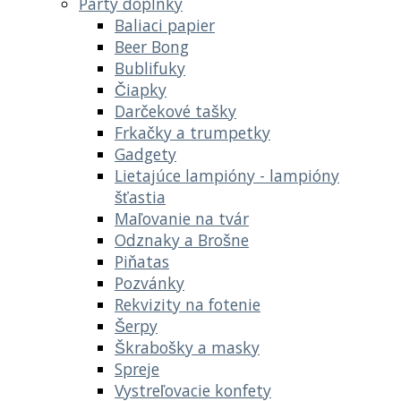
Párty doplnky
Baliaci papier
Beer Bong
Bublifuky
Čiapky
Darčekové tašky
Frkačky a trumpetky
Gadgety
Lietajúce lampióny - lampióny
šťastia
Maľovanie na tvár
Odznaky a Brošne
Piňatas
Pozvánky
Rekvizity na fotenie
Šerpy
Škrabošky a masky
Spreje
Vystreľovacie konfety