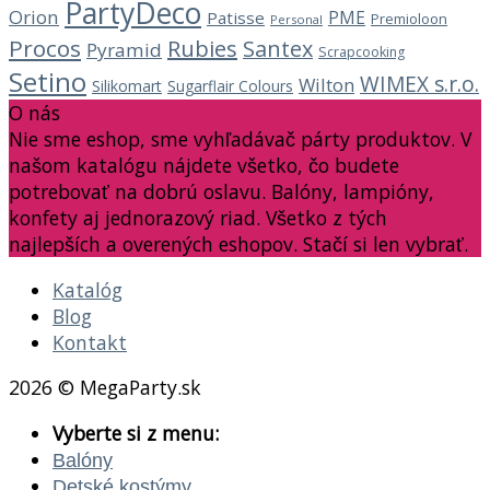
PartyDeco
Orion
PME
Patisse
Premioloon
Personal
Procos
Rubies
Santex
Pyramid
Scrapcooking
Setino
WIMEX s.r.o.
Wilton
Silikomart
Sugarflair Colours
O nás
Nie sme eshop, sme vyhľadávač párty produktov. V
našom katalógu nájdete všetko, čo budete
potrebovať na dobrú oslavu. Balóny, lampióny,
konfety aj jednorazový riad. Všetko z tých
najlepších a overených eshopov. Stačí si len vybrať.
Katalóg
Blog
Kontakt
2026 © MegaParty.sk
Vyberte si z menu:
Balóny
Detské kostýmy