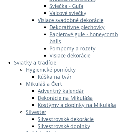
Sviečka - Guľa
Valcové sviečky
Visiace svadobné dekorácie
Dekoratívne plechovky
Papierové gule - honeycomb
balls
Pompomy a rozety
Visiace dekorácie
Sviatky a tradície
Hygienické pomôcky
Rúška na tvár
Mikuláš a Čert
Adventný kalendár
Dekorácie na Mikuláša
Kostýmy a doplnky na Mikuláša
Silvester
Silvestrovské dekorácie
Silvestrovské doplnky