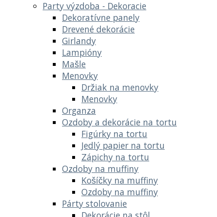
Party výzdoba - Dekoracie
Dekoratívne panely
Drevené dekorácie
Girlandy
Lampióny
Mašle
Menovky
Držiak na menovky
Menovky
Organza
Ozdoby a dekorácie na tortu
Figúrky na tortu
Jedlý papier na tortu
Zápichy na tortu
Ozdoby na muffiny
Košíčky na muffiny
Ozdoby na muffiny
Párty stolovanie
Dekorácie na stôl