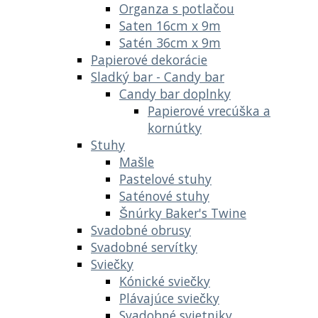
Organza s potlačou
Saten 16cm x 9m
Satén 36cm x 9m
Papierové dekorácie
Sladký bar - Candy bar
Candy bar doplnky
Papierové vrecúška a
kornútky
Stuhy
Mašle
Pastelové stuhy
Saténové stuhy
Šnúrky Baker's Twine
Svadobné obrusy
Svadobné servítky
Sviečky
Kónické sviečky
Plávajúce sviečky
Svadobné svietniky