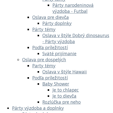
Párty narodeninová
výzdoba - Futbal
Oslava pre dievča
Párty doplnky
Párty témy
Oslava v štýle Dobrý dinosaurus
- Párty výzdoba
Podľa príležitostí
Sväté prijímanie
Oslava pre dospelých
Party témy
Oslava v štýle Hawaii
Podľa príležitostí
Baby Shower
Je to chlapec
Je to dievča
Rozlúčka pre neho
Párty výzdoba a doplnky