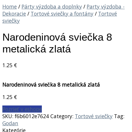
Home
/
Párty výzdoba a doplnky
/
Party výzdoba -
Dekoracie
/
Tortové sviečky a fontány
/
Tortové
sviečky
Narodeninová sviečka 8
metalická zlatá
1.25
€
Narodeninová sviečka 8 metalická zlatá
1.25
€
Pozrieť v eshope
SKU:
f6b6012e7624
Category:
Tortové sviečky
Tag:
Godan
Kategórie