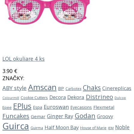
LOL okuliare 4 ks
3.90
€
ZNAČKY:
Amscan
Chaks
ABY style
Cinereplicas
BP
Carbotex
Distrineo
Decora
Dekora
Cookie Cutters
Dulcop
Colourmill
EPlus
Euroswan
Flexmetal
Espa
Eyecasions
Epee
Godan
Funcakes
Ginger Ray
Groovy
Gemar
Guirca
Noble
Half Moon Bay
Guirma
House of Marie
JEM