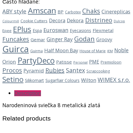
Často hľadané:
Amscan
Chaks
ABY style
Cinereplicas
BP
Carbotex
Distrineo
Decora
Dekora
Cookie Cutters
Dulcop
Colourmill
EPlus
Euroswan
Flexmetal
Espa
Eyecasions
Epee
Godan
Funcakes
Ginger Ray
Groovy
Gemar
Guirca
Noble
Half Moon Bay
Guirma
House of Marie
JEM
PartyDeco
Orion
PME
Patisse
Premioloon
Personal
Procos
Rubies
Santex
Pyramid
Scrapcooking
Setino
WIMEX s.r.o.
Wilton
Silikomart
Sugarflair Colours
Description
Narodeninová sviečka 8 metalická zlatá
Related products