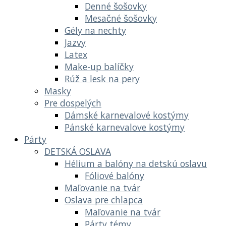
Denné šošovky
Mesačné šošovky
Gély na nechty
Jazvy
Latex
Make-up balíčky
Rúž a lesk na pery
Masky
Pre dospelých
Dámské karnevalové kostýmy
Pánské karnevalove kostýmy
Párty
DETSKÁ OSLAVA
Hélium a balóny na detskú oslavu
Fóliové balóny
Maľovanie na tvár
Oslava pre chlapca
Maľovanie na tvár
Párty témy