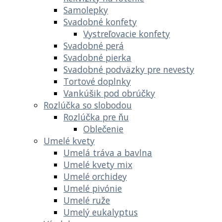
Samolepky
Svadobné konfety
Vystreľovacie konfety
Svadobné perá
Svadobné pierka
Svadobné podväzky pre nevesty
Tortové doplnky
Vankúšik pod obrúčky
Rozlúčka so slobodou
Rozlúčka pre ňu
Oblečenie
Umelé kvety
Umelá tráva a bavlna
Umelé kvety mix
Umelé orchidey
Umelé pivónie
Umelé ruže
Umelý eukalyptus