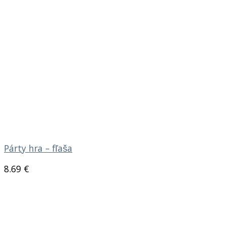
Párty hra – fľaša
8.69
€