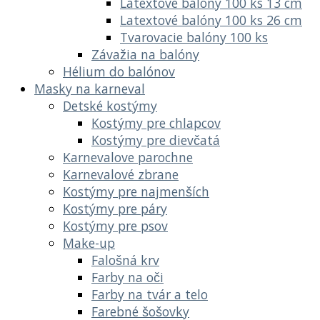
Latextové balóny 100 ks 13 cm
Latextové balóny 100 ks 26 cm
Tvarovacie balóny 100 ks
Závažia na balóny
Hélium do balónov
Masky na karneval
Detské kostýmy
Kostýmy pre chlapcov
Kostýmy pre dievčatá
Karnevalove parochne
Karnevalové zbrane
Kostýmy pre najmenších
Kostýmy pre páry
Kostýmy pre psov
Make-up
Falošná krv
Farby na oči
Farby na tvár a telo
Farebné šošovky