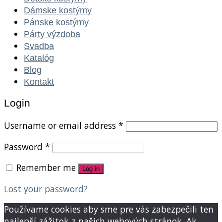
Dámske kostýmy
Pánske kostýmy
Párty výzdoba
Svadba
Katalóg
Blog
Kontakt
Login
Username or email address
*
Password
*
Remember me
Log in
Lost your password?
Používame cookies aby sme pre vás zabezpečili ten
najlepší zážitok z našich webových stránok. Ak