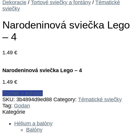
Dekoracie
/
Tortové sviečky a fontány
/
Tématické
sviečky
Narodeninová sviečka Lego
– 4
1.49
€
Narodeninová sviečka Lego – 4
1.49
€
Pozrieť v eshope
SKU:
3b4894d9ed88
Category:
Tématické sviečky
Tag:
Godan
Kategórie
Hélium a balóny
Balóny