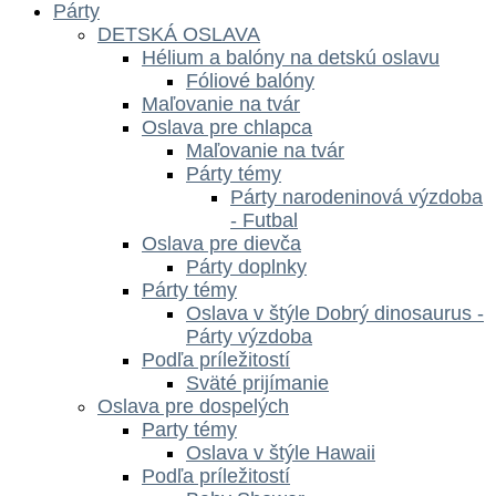
Párty
DETSKÁ OSLAVA
Hélium a balóny na detskú oslavu
Fóliové balóny
Maľovanie na tvár
Oslava pre chlapca
Maľovanie na tvár
Párty témy
Párty narodeninová výzdoba
- Futbal
Oslava pre dievča
Párty doplnky
Párty témy
Oslava v štýle Dobrý dinosaurus -
Párty výzdoba
Podľa príležitostí
Sväté prijímanie
Oslava pre dospelých
Party témy
Oslava v štýle Hawaii
Podľa príležitostí