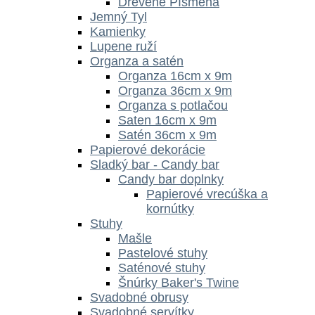
Drevené Písmená
Jemný Tyl
Kamienky
Lupene ruží
Organza a satén
Organza 16cm x 9m
Organza 36cm x 9m
Organza s potlačou
Saten 16cm x 9m
Satén 36cm x 9m
Papierové dekorácie
Sladký bar - Candy bar
Candy bar doplnky
Papierové vrecúška a
kornútky
Stuhy
Mašle
Pastelové stuhy
Saténové stuhy
Šnúrky Baker's Twine
Svadobné obrusy
Svadobné servítky