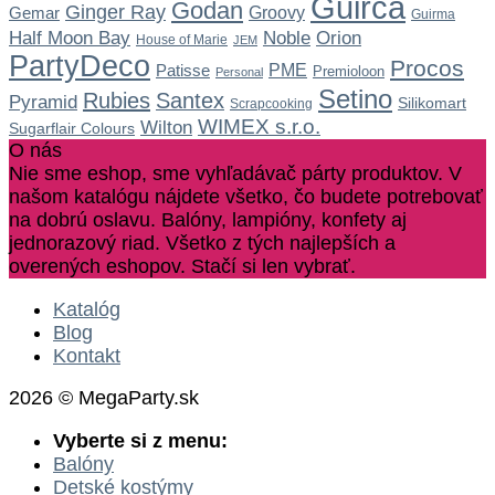
Guirca
Godan
Ginger Ray
Gemar
Groovy
Guirma
Noble
Half Moon Bay
Orion
House of Marie
JEM
PartyDeco
Procos
Patisse
PME
Premioloon
Personal
Setino
Rubies
Santex
Pyramid
Silikomart
Scrapcooking
WIMEX s.r.o.
Wilton
Sugarflair Colours
O nás
Nie sme eshop, sme vyhľadávač párty produktov. V
našom katalógu nájdete všetko, čo budete potrebovať
na dobrú oslavu. Balóny, lampióny, konfety aj
jednorazový riad. Všetko z tých najlepších a
overených eshopov. Stačí si len vybrať.
Katalóg
Blog
Kontakt
2026 © MegaParty.sk
Vyberte si z menu:
Balóny
Detské kostýmy