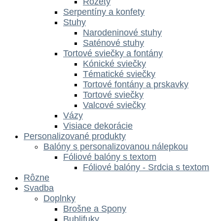
Rozety
Serpentíny a konfety
Stuhy
Narodeninové stuhy
Saténové stuhy
Tortové sviečky a fontány
Kónické sviečky
Tématické sviečky
Tortové fontány a prskavky
Tortové sviečky
Valcové sviečky
Vázy
Visiace dekorácie
Personalizované produkty
Balóny s personalizovanou nálepkou
Fóliové balóny s textom
Fóliové balóny - Srdcia s textom
Rôzne
Svadba
Doplnky
Brošne a Spony
Bublifuky