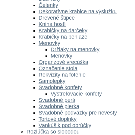
Čelenky
Dekoratívne krabice na výslužku
Drevené štipce
Kniha hostí
Krabičky na darčeky
Krabičky na peniaze
Menovky
Držiaky na menovky
Menovky
Organzové vrecúška
Označenie stola
Rekvizity na fotenie
Samolepky
Svadobné konfety
Vystreľovacie konfety
Svadobné perá
Svadobné pierka
Svadobné podväzky pre nevesty
Tortové doplnky
Vankúšik pod obrúčky
Rozlúčka so slobodou