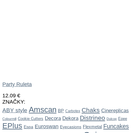
Party Ruleta
12.09
€
ZNAČKY:
Amscan
Chaks
ABY style
Cinereplicas
BP
Carbotex
Distrineo
Dekora
Decora
Cookie Cutters
Epee
Colourmill
Dulcop
EPlus
Funcakes
Euroswan
Flexmetal
Espa
Eyecasions