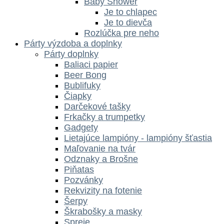
Baby Shower
Je to chlapec
Je to dievča
Rozlúčka pre neho
Párty výzdoba a doplnky
Párty doplnky
Baliaci papier
Beer Bong
Bublifuky
Čiapky
Darčekové tašky
Frkačky a trumpetky
Gadgety
Lietajúce lampióny - lampióny šťastia
Maľovanie na tvár
Odznaky a Brošne
Piňatas
Pozvánky
Rekvizity na fotenie
Šerpy
Škrabošky a masky
Spreje