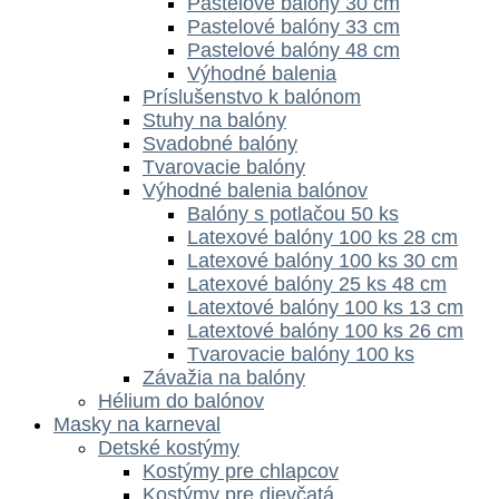
Pastelové balóny 30 cm
Pastelové balóny 33 cm
Pastelové balóny 48 cm
Výhodné balenia
Príslušenstvo k balónom
Stuhy na balóny
Svadobné balóny
Tvarovacie balóny
Výhodné balenia balónov
Balóny s potlačou 50 ks
Latexové balóny 100 ks 28 cm
Latexové balóny 100 ks 30 cm
Latexové balóny 25 ks 48 cm
Latextové balóny 100 ks 13 cm
Latextové balóny 100 ks 26 cm
Tvarovacie balóny 100 ks
Závažia na balóny
Hélium do balónov
Masky na karneval
Detské kostýmy
Kostýmy pre chlapcov
Kostýmy pre dievčatá