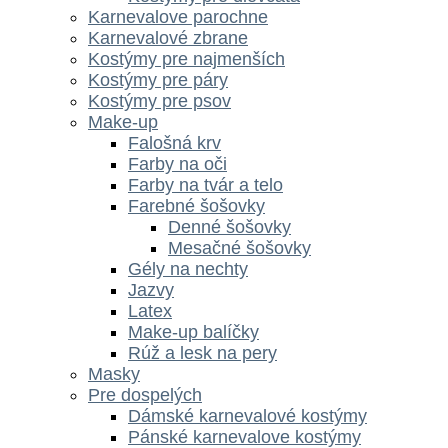
Karnevalove parochne
Karnevalové zbrane
Kostýmy pre najmenších
Kostýmy pre páry
Kostýmy pre psov
Make-up
Falošná krv
Farby na oči
Farby na tvár a telo
Farebné šošovky
Denné šošovky
Mesačné šošovky
Gély na nechty
Jazvy
Latex
Make-up balíčky
Rúž a lesk na pery
Masky
Pre dospelých
Dámské karnevalové kostýmy
Pánské karnevalove kostýmy