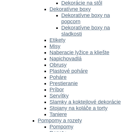
Dekorácie na stôl
Dekoratívne boxy
Dekoratívne boxy na
popcorn
Dekoratívne boxy na
sladkosti
Etikety
Misy
Naberacie lyžice a kliešte
Napichovadlá
Obrusy
Plastové poháre
Poháre
Prestieranie
Príbor
Servítky
Slamky a koktejlové dekorácie
Stojany na koláče a torty
Taniere
Pompomy a rozety
Pompomy