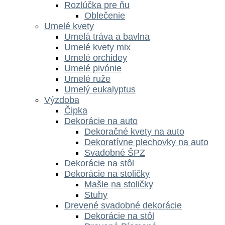
Rozlúčka pre ňu
Oblečenie
Umelé kvety
Umelá tráva a bavlna
Umelé kvety mix
Umelé orchidey
Umelé pivónie
Umelé ruže
Umelý eukalyptus
Výzdoba
Čipka
Dekorácie na auto
Dekoračné kvety na auto
Dekoratívne plechovky na auto
Svadobné ŠPZ
Dekorácie na stôl
Dekorácie na stoličky
Mašle na stoličky
Stuhy
Drevené svadobné dekorácie
Dekorácie na stôl