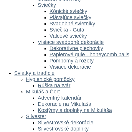
Sviečky
Kónické sviečky
Plávajúce sviečky
Svadobné svietniky
Sviečka - Guľa
Valcové sviečky
Visiace svadobné dekorácie
Dekoratívne plechovky
Papierové gule - honeycomb balls
Pompomy a rozety
Visiace dekorácie
Sviatky a tradície
Hygienické pomôcky
Rúška na tvár
Mikuláš a Čert
Adventný kalendár
Dekorácie na Mikuláša
Kostýmy a doplnky na Mikuláša
Silvester
Silvestrovské dekorácie
Silvestrovské doplnky