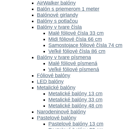
AirWalker balóny
Balón s priemerom 1 meter
Balónové girlandy
Balóny s potlačou
Balóny v tvare čísla
Malé fóliové čísla 33 cm
Midi fóliové čísla 66 cm
Samostojace fóliové čísla 74 cm
Veľké fóliové čísla 86 cm
Balóny v tvare písmena
Malé fóliové písmená
Veľké fóliové písmená
Fóliové balóny
LED balóny
Metalické balóny
Metalické balóny 13 cm
Metalické balóny 33 cm
Metalické balóny 48 cm
Narodeninové balóny
Pastelové balóny
Pastelové balóny 13 cm