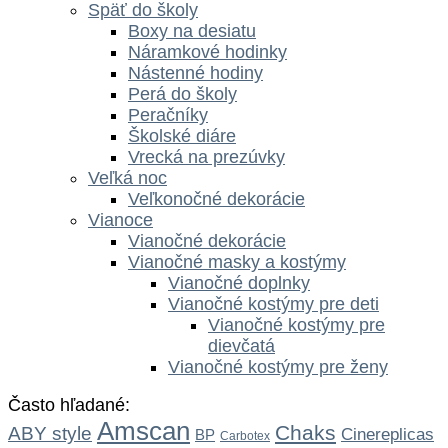
Späť do školy
Boxy na desiatu
Náramkové hodinky
Nástenné hodiny
Perá do školy
Peračníky
Školské diáre
Vrecká na prezúvky
Veľká noc
Veľkonočné dekorácie
Vianoce
Vianočné dekorácie
Vianočné masky a kostýmy
Vianočné doplnky
Vianočné kostýmy pre deti
Vianočné kostýmy pre
dievčatá
Vianočné kostýmy pre ženy
Často hľadané:
Amscan
Chaks
ABY style
Cinereplicas
BP
Carbotex