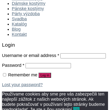
Dámske kostýmy
Pánske kostýmy
Párty výzdoba
Svadba
Katalóg
Blog
Kontakt
Login
Username or email address
*
Password
*
Remember me
Log in
Lost your password?
Používame cookies aby sme pre vás zabezpečili ten
najlepší zážitok z našich webových stránok. Ak
budete pokračovať v používaní tejto stránky budeme
predpokladať, že ste s ňou spokojní.
OK