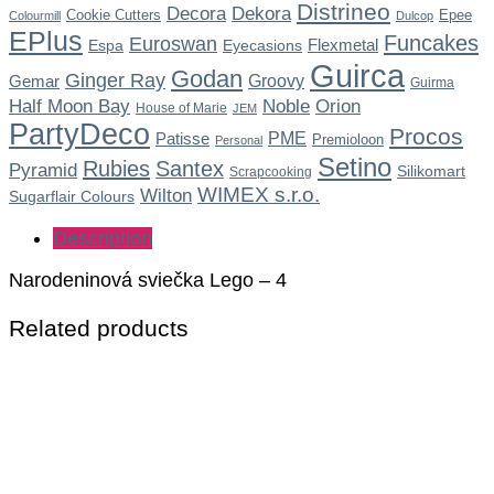
Distrineo
Dekora
Decora
Cookie Cutters
Epee
Colourmill
Dulcop
EPlus
Funcakes
Euroswan
Flexmetal
Espa
Eyecasions
Guirca
Godan
Ginger Ray
Gemar
Groovy
Guirma
Noble
Half Moon Bay
Orion
House of Marie
JEM
PartyDeco
Procos
Patisse
PME
Premioloon
Personal
Setino
Rubies
Santex
Pyramid
Silikomart
Scrapcooking
WIMEX s.r.o.
Wilton
Sugarflair Colours
Description
Narodeninová sviečka Lego – 4
Related products