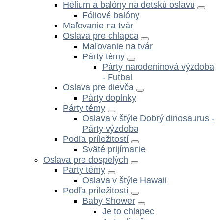
Hélium a balóny na detskú oslavu
Fóliové balóny
Maľovanie na tvár
Oslava pre chlapca
Maľovanie na tvár
Párty témy
Párty narodeninová výzdoba
- Futbal
Oslava pre dievča
Párty doplnky
Párty témy
Oslava v štýle Dobrý dinosaurus -
Párty výzdoba
Podľa príležitostí
Sväté prijímanie
Oslava pre dospelých
Party témy
Oslava v štýle Hawaii
Podľa príležitostí
Baby Shower
Je to chlapec