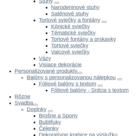
Stuhy
Narodeninové stuhy
Saténové stuhy
Tortové sviečky a fontány
Kónické sviečky
Tématické sviečky
Tortové fontány a prskavky
Tortové sviečky
Valcové sviečky
Vázy
Visiace dekorácie
Personalizované produkty
Balóny s personalizovanou nálepkou
Fóliové balóny s textom
Fóliové balóny - Srdcia s textom
Rôzne
Svadba
Doplnky
Brošne a Spony
Bublifuky
Čelenky
Dekoratívne krabice na výslužku