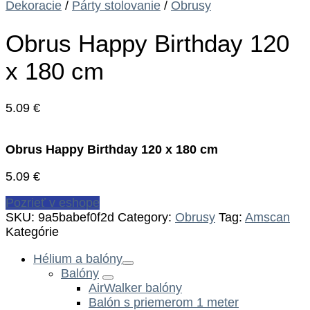
Dekoracie
/
Párty stolovanie
/
Obrusy
Obrus Happy Birthday 120
x 180 cm
5.09
€
Obrus Happy Birthday 120 x 180 cm
5.09
€
Pozrieť v eshope
SKU:
9a5babef0f2d
Category:
Obrusy
Tag:
Amscan
Kategórie
Hélium a balóny
Balóny
AirWalker balóny
Balón s priemerom 1 meter