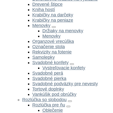
Drevené štipce
Kniha hostí
Krabičky na darčeky
Krabičky na peniaze
Menovky
Držiaky na menovky
Menovky
Organzové vrecúška
Označenie stola
Rekvizity na fotenie
Samolepky
Svadobné konfety
Vystreľovacie konfety
Svadobné perá
Svadobné pierka
Svadobné podväzky pre nevesty
Tortové doplnky
Vankúšik pod obrúčky
Rozlúčka so slobodou
Rozlúčka pre ňu
Oblečenie