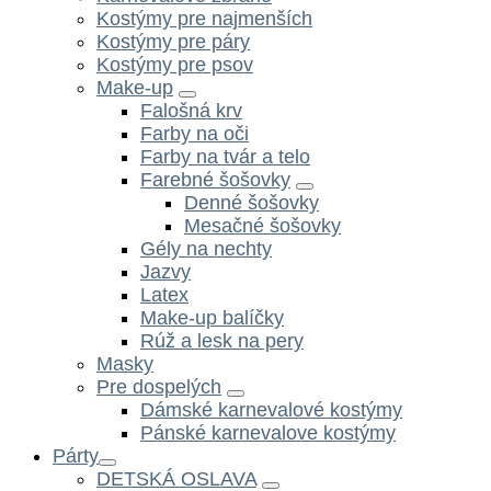
Kostýmy pre najmenších
Kostýmy pre páry
Kostýmy pre psov
Make-up
Falošná krv
Farby na oči
Farby na tvár a telo
Farebné šošovky
Denné šošovky
Mesačné šošovky
Gély na nechty
Jazvy
Latex
Make-up balíčky
Rúž a lesk na pery
Masky
Pre dospelých
Dámské karnevalové kostýmy
Pánské karnevalove kostýmy
Párty
DETSKÁ OSLAVA