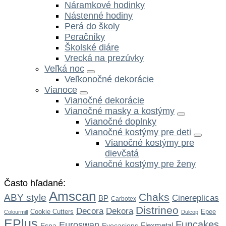
Náramkové hodinky
Nástenné hodiny
Perá do školy
Peračníky
Školské diáre
Vrecká na prezúvky
Veľká noc
Veľkonočné dekorácie
Vianoce
Vianočné dekorácie
Vianočné masky a kostýmy
Vianočné doplnky
Vianočné kostýmy pre deti
Vianočné kostýmy pre
dievčatá
Vianočné kostýmy pre ženy
Často hľadané:
Amscan
Chaks
ABY style
Cinereplicas
BP
Carbotex
Distrineo
Dekora
Decora
Cookie Cutters
Epee
Colourmill
Dulcop
EPlus
Funcakes
Euroswan
Flexmetal
Espa
Eyecasions