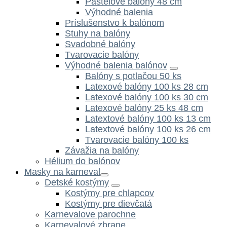
Pastelové balóny 48 cm
Výhodné balenia
Príslušenstvo k balónom
Stuhy na balóny
Svadobné balóny
Tvarovacie balóny
Výhodné balenia balónov
Balóny s potlačou 50 ks
Latexové balóny 100 ks 28 cm
Latexové balóny 100 ks 30 cm
Latexové balóny 25 ks 48 cm
Latextové balóny 100 ks 13 cm
Latextové balóny 100 ks 26 cm
Tvarovacie balóny 100 ks
Závažia na balóny
Hélium do balónov
Masky na karneval
Detské kostýmy
Kostýmy pre chlapcov
Kostýmy pre dievčatá
Karnevalove parochne
Karnevalové zbrane