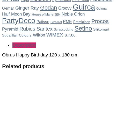
Guirca
Godan
Ginger Ray
Gemar
Groovy
Guirma
Noble
Half Moon Bay
Orion
House of Marie
JEM
PartyDeco
Procos
Patisse
PME
Premioloon
Personal
Setino
Rubies
Santex
Pyramid
Silikomart
Scrapcooking
WIMEX s.r.o.
Wilton
Sugarflair Colours
Description
Obrus Happy Birthday 120 x 180 cm
Related products