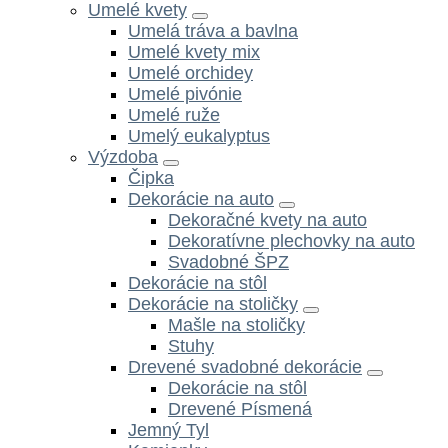
Umelé kvety
Umelá tráva a bavlna
Umelé kvety mix
Umelé orchidey
Umelé pivónie
Umelé ruže
Umelý eukalyptus
Výzdoba
Čipka
Dekorácie na auto
Dekoračné kvety na auto
Dekoratívne plechovky na auto
Svadobné ŠPZ
Dekorácie na stôl
Dekorácie na stoličky
Mašle na stoličky
Stuhy
Drevené svadobné dekorácie
Dekorácie na stôl
Drevené Písmená
Jemný Tyl