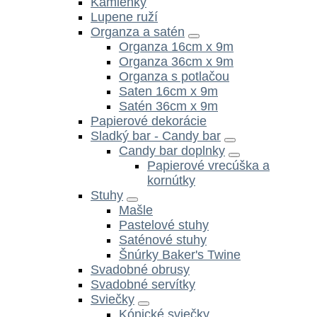
Kamienky
Lupene ruží
Organza a satén
Organza 16cm x 9m
Organza 36cm x 9m
Organza s potlačou
Saten 16cm x 9m
Satén 36cm x 9m
Papierové dekorácie
Sladký bar - Candy bar
Candy bar doplnky
Papierové vrecúška a
kornútky
Stuhy
Mašle
Pastelové stuhy
Saténové stuhy
Šnúrky Baker's Twine
Svadobné obrusy
Svadobné servítky
Sviečky
Kónické sviečky