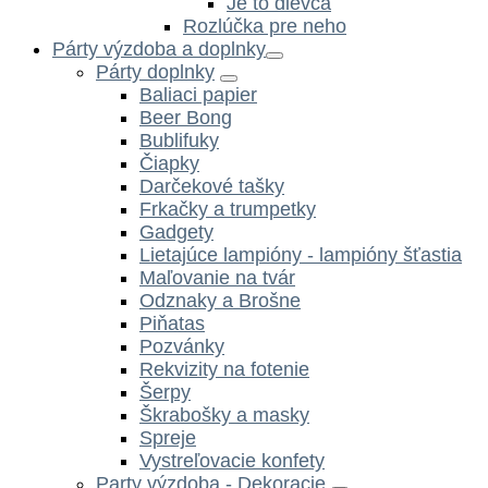
Je to dievča
Rozlúčka pre neho
Párty výzdoba a doplnky
Párty doplnky
Baliaci papier
Beer Bong
Bublifuky
Čiapky
Darčekové tašky
Frkačky a trumpetky
Gadgety
Lietajúce lampióny - lampióny šťastia
Maľovanie na tvár
Odznaky a Brošne
Piňatas
Pozvánky
Rekvizity na fotenie
Šerpy
Škrabošky a masky
Spreje
Vystreľovacie konfety
Party výzdoba - Dekoracie