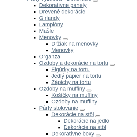
Dekoratívne panely
Drevené dekorácie
Girlandy
Lampióny
Mašle
Menovky
Držiak na menovky
Menovky
Organza
Ozdoby a dekorácie na tortu
Figúrky na tortu
Jedlý papier na tortu
Zápichy na tortu
Ozdoby na muffiny
Košíčky na muffiny
Ozdoby na muffiny
Párty stolovanie
Dekorácie na stôl
Dekorácie na jedlo
Dekorácie na stôl
Dekoratívne boxy