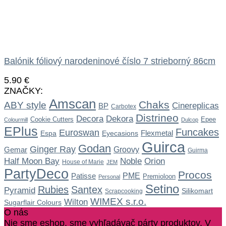
Balónik fóliový narodeninové číslo 7 strieborný 86cm
5.90
€
ZNAČKY:
Amscan
Chaks
ABY style
Cinereplicas
BP
Carbotex
Distrineo
Dekora
Decora
Cookie Cutters
Epee
Colourmill
Dulcop
EPlus
Funcakes
Euroswan
Flexmetal
Espa
Eyecasions
Guirca
Godan
Ginger Ray
Gemar
Groovy
Guirma
Noble
Half Moon Bay
Orion
House of Marie
JEM
PartyDeco
Procos
Patisse
PME
Premioloon
Personal
Setino
Rubies
Santex
Pyramid
Silikomart
Scrapcooking
WIMEX s.r.o.
Wilton
Sugarflair Colours
O nás
Nie sme eshop, sme vyhľadávač párty produktov. V