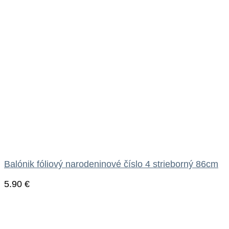
Balónik fóliový narodeninové číslo 4 strieborný 86cm
5.90
€