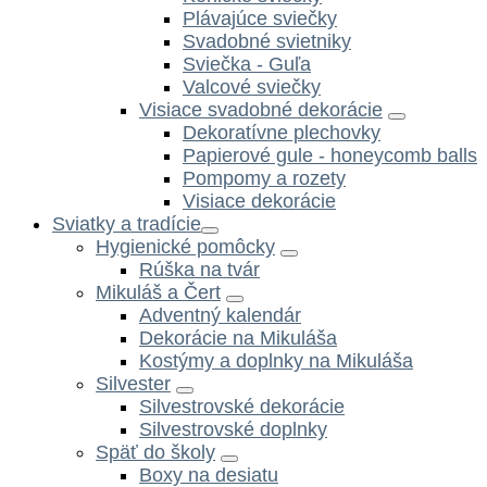
Plávajúce sviečky
Svadobné svietniky
Sviečka - Guľa
Valcové sviečky
Visiace svadobné dekorácie
Dekoratívne plechovky
Papierové gule - honeycomb balls
Pompomy a rozety
Visiace dekorácie
Sviatky a tradície
Hygienické pomôcky
Rúška na tvár
Mikuláš a Čert
Adventný kalendár
Dekorácie na Mikuláša
Kostýmy a doplnky na Mikuláša
Silvester
Silvestrovské dekorácie
Silvestrovské doplnky
Späť do školy
Boxy na desiatu