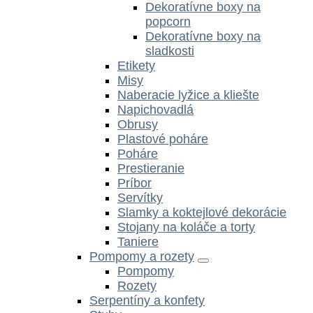
Dekoratívne boxy na
popcorn
Dekoratívne boxy na
sladkosti
Etikety
Misy
Naberacie lyžice a kliešte
Napichovadlá
Obrusy
Plastové poháre
Poháre
Prestieranie
Príbor
Servítky
Slamky a koktejlové dekorácie
Stojany na koláče a torty
Taniere
Pompomy a rozety
Pompomy
Rozety
Serpentíny a konfety