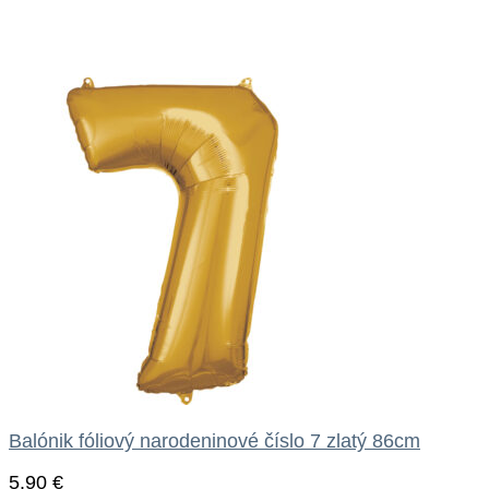
Balónik fóliový narodeninové číslo 7 zlatý 86cm
5.90
€