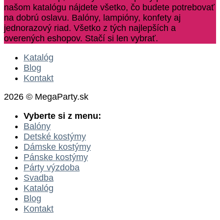
našom katalógu nájdete všetko, čo budete potrebovať
na dobrú oslavu. Balóny, lampióny, konfety aj
jednorazový riad. Všetko z tých najlepších a
overených eshopov. Stačí si len vybrať.
Katalóg
Blog
Kontakt
2026 © MegaParty.sk
Vyberte si z menu:
Balóny
Detské kostýmy
Dámske kostýmy
Pánske kostýmy
Párty výzdoba
Svadba
Katalóg
Blog
Kontakt